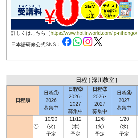
詳しくはこちら（
https://www.hotlinworld.com/lp-nihongo/
日本語研修公式SNS：
日程 [ 深川教室 ]
日程②
日程③
日程①
日程④
2026･
2026･
日程順
2026
2027
2027
2027
募集中
募集中
募集中
募集中
10/20
11/12
12/8
1/20
①
(火)
(木)
(火)
(水)
予定
予定
予定
予定