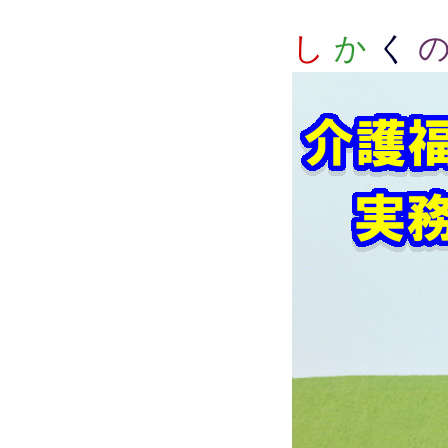
し
か
く