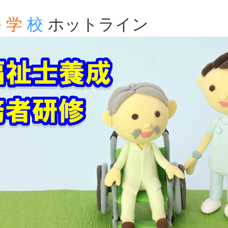
の
学
校
ホットライン