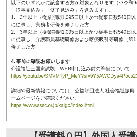
以下のいずれかに該当する方が対象となります（※令和9年
「従事見込み」「修了見込み」を含みます）。
1. 3年以上（従業期間1,095日以上かつ従事日数540
に従事し、実務者研修を修了した方
2. 3年以上（従業期間1,095日以上かつ従事日数540
に従事し、介護職員基礎研修および喀痰吸引等研修（第1
修了した方
4. 事前に確認お願いします
介護福祉士国家試験 WEB申し込み前の準備について
https://youtu.be/SMVMTyP_MeY?si=9Y5AWGDya4Pocs2
詳細や最新情報については、公益財団法人 社会福祉振興
ームページをご確認ください。
https://www.sssc.or.jp/kaigo/index.html
【受講料０円】外国人受講