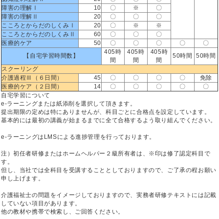
障害の理解Ⅰ
10
〇
※
〇
障害の理解Ⅱ
20
〇
〇
〇
こころとからだのしくみⅠ
20
〇
※
※
こころとからだのしくみⅡ
60
〇
〇
〇
医療的ケア
50
〇
〇
〇
〇
〇
405時
405時
405時
【自宅学習時間数】
50時間
50時間
間
間
間
スクーリング
介護過程Ⅲ（６日間）
45
〇
〇
〇
〇
免除
医療的ケア（２日間）
14
〇
〇
〇
〇
〇
自宅学習について
e-ラーニングまたは紙添削を選択して頂きます。
提出期限の定めは特にありませんが、科目ごとに合格点を設定しています。
基本的には最初の講義が始まるまでに全て合格するよう取り組んでください。
e-ラーニングはLMSによる進捗管理を行っております。
注）初任者研修またはホームヘルパー２級所有者は、※印は修了認定科目で
す。
但し、当社では全科目を受講することとしておりますので、ご了承の程お願い
申し上げます。
介護福祉士の問題をイメージしておりますので、実務者研修テキストには記載
していない項目があります。
他の教材や携帯で検索し、ご回答ください。