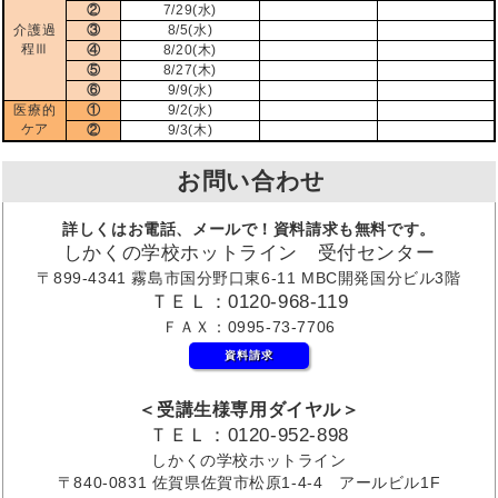
②
7/29(水)
介護過
③
8/5(水)
程Ⅲ
④
8/20(木)
⑤
8/27(木)
⑥
9/9(水)
医療的
①
9/2(水)
ケア
②
9/3(木)
お問い合わせ
詳しくはお電話、メールで！資料請求も無料です。
しかくの学校ホットライン 受付センター
〒899-4341 霧島市国分野口東6-11 MBC開発国分ビル3階
ＴＥＬ：0120-968-119
ＦＡＸ：0995-73-7706
資料請求
＜受講生様専用ダイヤル＞
ＴＥＬ：0120-952-898
しかくの学校ホットライン
〒840-0831 佐賀県佐賀市松原1-4-4 アールビル1F