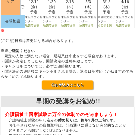
ケア
12/11
1/29
2/18
3/3
3/18
4/16
②
(金)
(金)
(木)
(水)
(木)
(金)
予定
予定
予定
予定
予定
予定
東区民文化セ
東区民文化セ
東区民文化セ
東区民文化セ
東区民文化セ
東区民文化セ
会場施設
ンター
ンター
ンター
ンター
ンター
ンター
地図等参照
地図等参照
地図等参照
地図等参照
地図等参照
地図等参照
※
(ご注意)日程は変更になる場合があります。
※※ご確認ください
・規定の人数に満たない場合、延期又は中止をする場合があります。
・開講が決定しましたら、開講決定の連絡を致します。
・キャンセルについては、必ずご連絡願います。
・開講決定の連絡後にキャンセルされる場合、返金は基本応じかねますのであ
らかじめご了承願います。
◎お申込みはこちら
早期の受講をお勧め!!
介護福祉士国家試験に万全の体制でのぞみましょう！
介護福祉士試験の申し込みの
締め切りは、例年9月の上旬
です。
お仕事されながらの資格取得は、計画通りに通えない突発的なことが
起きることも想定しなければなりません。