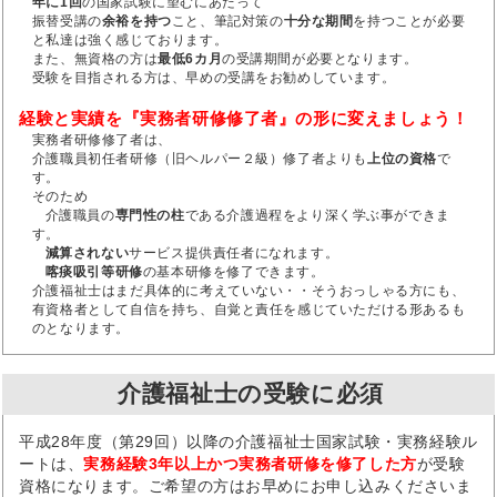
年に1回
の国家試験に望むにあたって
振替受講の
余裕を持つ
こと、筆記対策の
十分な期間
を持つことが必要
と私達は強く感じております。
また、無資格の方は
最低6カ月
の受講期間が必要となります。
受験を目指される方は、早めの受講をお勧めしています。
経験と実績を『実務者研修修了者』の形に変えましょう！
実務者研修修了者は、
介護職員初任者研修（旧ヘルパー２級）修了者よりも
上位の資格
で
す。
そのため
介護職員の
専門性の柱
である介護過程をより深く学ぶ事ができま
す。
減算されない
サービス提供責任者になれます。
喀痰吸引等研修
の基本研修を修了できます。
介護福祉士はまだ具体的に考えていない・・そうおっしゃる方にも、
有資格者として自信を持ち、自覚と責任を感じていただける形あるも
のとなります。
介護福祉士の受験に必須
平成28年度（第29回）以降の介護福祉士国家試験・実務経験ル
ートは、
実務経験3年以上かつ実務者研修を修了した方
が受験
資格になります。ご希望の方はお早めにお申し込みくださいま