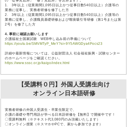
の「従事見込み」「修了見込み」を含みます）。
1. 3年以上（従業期間1,095日以上かつ従事日数540日以上）介護等の
業務に従事し、実務者研修を修了した方
2. 3年以上（従業期間1,095日以上かつ従事日数540日以上）介護等の
業務に従事し、介護職員基礎研修および喀痰吸引等研修（第1号または第
2号）を修了した方
4. 事前に確認お願いします
介護福祉士国家試験 WEB申し込み前の準備について
https://youtu.be/SMVMTyP_MeY?si=9Y5AWGDya4Pocs23
詳細や最新情報については、公益財団法人 社会福祉振興・試験センター
のホームページをご確認ください。
https://www.sssc.or.jp/kaigo/index.html
【受講料０円】外国人受講生向け
オンライン日本語研修
実務者研修の外国人受講生・卒業生限定で、
介護の基礎や専門用語が学べる日本語研修を【無料】で開催中です！
〇受講料無料（※テキスト代3,080円のみ頂戴いたします）
〇オンライン授業（※スマホやPCで、家から参加できます）