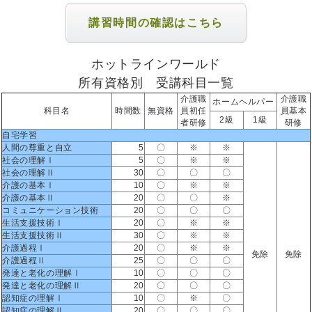
講習時間の確認はこちら
ホットラインワールド
所有資格別 受講科目一覧
介護職
介護職
ホームヘルパー
科目名
時間数
無資格
員初任
員基本
2級
1級
者研修
研修
自宅学習
人間の尊重と自立
5
〇
※
※
社会の理解Ⅰ
5
〇
※
※
社会の理解Ⅱ
30
〇
〇
〇
介護の基本Ⅰ
10
〇
※
※
介護の基本Ⅱ
20
〇
〇
※
コミュニケーション技術
20
〇
〇
〇
生活支援技術Ⅰ
20
〇
※
※
生活支援技術Ⅱ
30
〇
※
※
介護過程Ⅰ
20
〇
※
※
免除
免除
介護過程Ⅱ
25
〇
〇
〇
発達と老化の理解Ⅰ
10
〇
〇
〇
発達と老化の理解Ⅱ
20
〇
〇
〇
認知症の理解Ⅰ
10
〇
※
〇
認知症の理解Ⅱ
20
〇
〇
〇