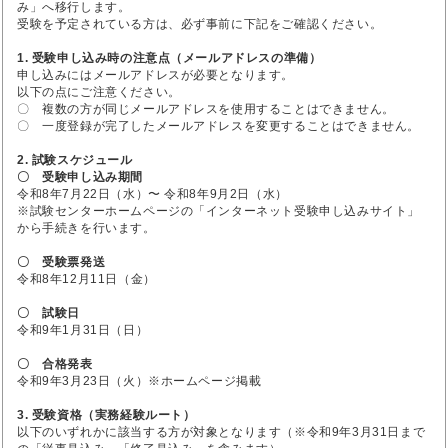
み」へ移行します。
受験を予定されている方は、必ず事前に下記をご確認ください。
1. 受験申し込み時の注意点（メールアドレスの準備）
申し込みにはメールアドレスが必要となります。
以下の点にご注意ください。
〇 複数の方が同じメールアドレスを使用することはできません。
〇 一度登録が完了したメールアドレスを変更することはできません。
2. 試験スケジュール
〇 受験申し込み期間
令和8年7月22日（水）〜 令和8年9月2日（水）
※試験センターホームページの「インターネット受験申し込みサイト」
から手続きを行います。
〇 受験票発送
令和8年12月11日（金）
〇 試験日
令和9年1月31日（日）
〇 合格発表
令和9年3月23日（火）※ホームページ掲載
3. 受験資格（実務経験ルート）
以下のいずれかに該当する方が対象となります（※令和9年3月31日まで