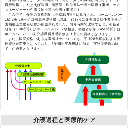
介護の現場では一人の利用者様に対し、多くの職種が関わります（多
職種連携）。たとえば医師、看護師、理学療法士等の医療従事者、ケア
マネージャーや介護福祉士等の介護従事者です。
この中で、介護の資格制度は平成25年4月に見直され、ホームヘルパー
1級,2級,3級や介護職員基礎研修は廃止、代わりに介護職員初任者研修,介
護福祉士実務者研修が創設されました。研修時間で比較すると、初任者
研修（130時間）はホームヘルパー2級相当、実務者研修（450時間）は
ホームヘルパー1級,介護職員基礎研修より上位の資格となります。
また、国家資格である介護福祉士についても、平成28年度試験より受
験資格が変更となっており、3年間の実務経験に加え「実務者研修の修
了」が必要となります。
介護過程と医療的ケア