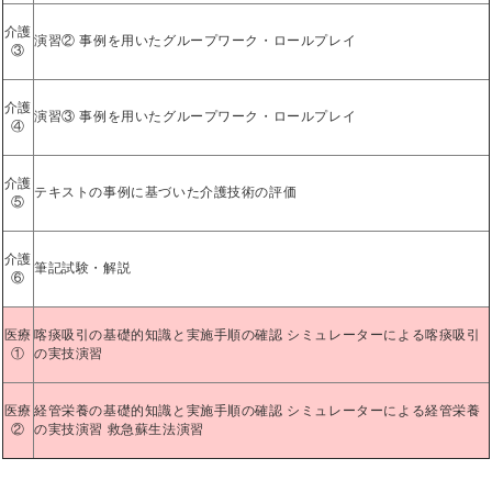
介護
演習② 事例を用いたグループワーク・ロールプレイ
③
介護
演習③ 事例を用いたグループワーク・ロールプレイ
④
介護
テキストの事例に基づいた介護技術の評価
⑤
介護
筆記試験・解説
⑥
医療
喀痰吸引の基礎的知識と実施手順の確認 シミュレーターによる喀痰吸引
①
の実技演習
医療
経管栄養の基礎的知識と実施手順の確認 シミュレーターによる経管栄養
②
の実技演習 救急蘇生法演習