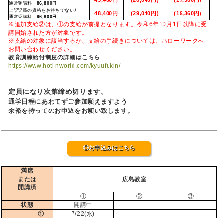
通常受講料
86,800円
上記記載の資格をお持ちでない方
48,400円
(29,040円)
(19,360円)
通常受講料
96,800円
※追加支給②は、①の支給が前提となります。令和6年10月1日以降に受
講開始された方が対象です。
※支給の対象に該当するか、支給の手続きについては、ハローワークへ
お問い合わせください。
教育訓練給付制度の詳細はこちら
https://www.hotlinworld.com/kyuufukin/
定員になり次第締め切ります。
通学日程にあわてずご参加願えますよう
余裕を持ってのお申込をお願い致します。
◎お申込みはこちら
満席
または
広島教室
開講済
①
②
③
状態
開講中
①
7/22(水)