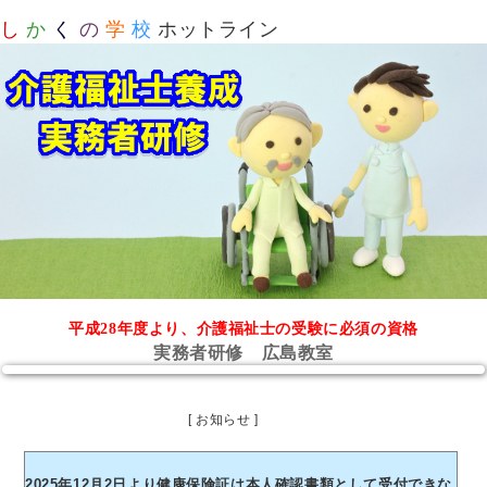
し
か
く
の
学
校
ホットライン
平成28年度より、介護福祉士の受験に必須の資格
実務者研修 広島教室
[ お知らせ ]
2025年12月2日より健康保険証は本人確認書類として受付できな