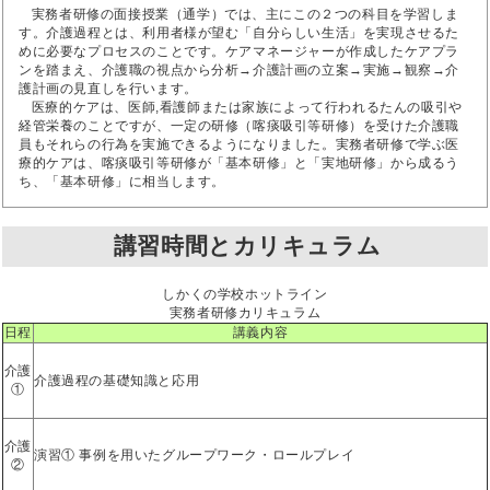
実務者研修の面接授業（通学）では、主にこの２つの科目を学習しま
す。介護過程とは、利用者様が望む「自分らしい生活」を実現させるた
めに必要なプロセスのことです。ケアマネージャーが作成したケアプラ
ンを踏まえ、介護職の視点から分析→介護計画の立案→実施→観察→介
護計画の見直しを行います。
医療的ケアは、医師,看護師または家族によって行われるたんの吸引や
経管栄養のことですが、一定の研修（喀痰吸引等研修）を受けた介護職
員もそれらの行為を実施できるようになりました。実務者研修で学ぶ医
療的ケアは、喀痰吸引等研修が「基本研修」と「実地研修」から成るう
ち、「基本研修」に相当します。
講習時間とカリキュラム
しかくの学校ホットライン
実務者研修カリキュラム
日程
講義内容
介護
介護過程の基礎知識と応用
①
介護
演習① 事例を用いたグループワーク・ロールプレイ
②