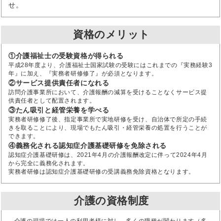
せ。
資格のメリット
①介護福祉士の受験資格が得られる
平成28年度より、介護福祉士国家試験の受験にはこれまでの『実務経験3
年』に加え、『実務者研修修了』が必須となります。
②サービス提供責任者になれる
訪問介護事業所において、介護報酬の減算を受けることなくサービス提
供責任者として配置されます。
③たん吸引と経管栄養を学べる
実務者研修修了後、指定事業所で実地研修を受け、自治体で所定の手続
きを取ることにより、現場でもたん吸引・経管栄養の処置を行うことが
できます。
④義務化される認知症介護基礎研修を免除される
認知症介護基礎研修は、2021年4月の介護報酬改定に伴って2024年4月
から完全に義務化されます。
実務者研修は認知症介護基礎研修の受講義務免除資格となります。
介護の資格制度