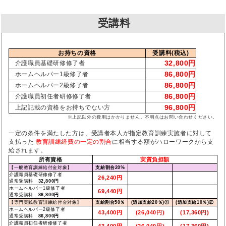
受講料
お持ちの資格
受講料(税込)
32,800円
介護職員基礎研修修了者
86,800円
ホームヘルパー1級修了者
86,800円
ホームヘルパー2級修了者
86,800円
介護職員初任者研修修了者
96,800円
上記記載の資格をお持ちでない方
※上記以外の費用はかかりません。不明点はお問い合わせください。
一定の条件を満たした方は、受講者本人が指定教育訓練実施者に対して
支払った
教育訓練経費の一定の割合
に相当する額がハローワークから支
給されます。
所有資格
実質負担額
【一般教育訓練給付金対象】
支給割合20%
介護職員基礎研修修了者
26,240円
通常受講料
32,800円
ホームヘルパー1級修了者
69,440円
通常受講料
86,800円
【専門実践教育訓練給付金対象】
支給割合50％
(追加支給20％)①
(追加支給10％)②
ホームヘルパー2級修了者
43,400円
(26,040円)
(17,360円)
通常受講料
86,800円
介護職員初任者研修修了者
43,400円
(26,040円)
(17,360円)