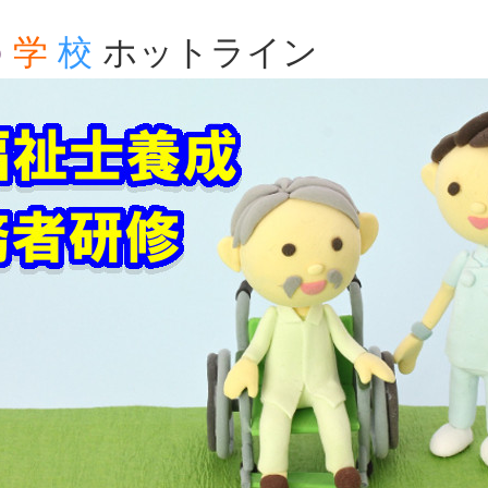
の
学
校
ホットライン