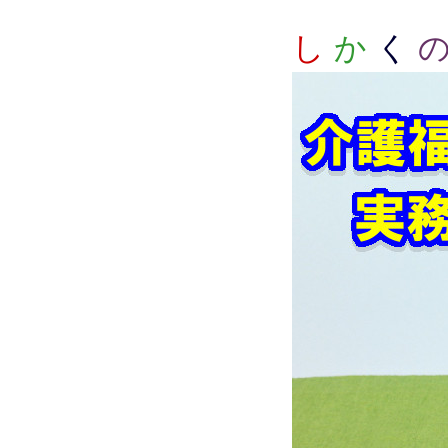
し
か
く