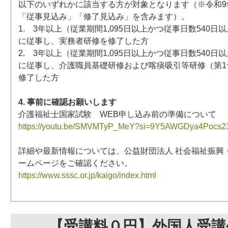
以下のいずれかに該当する方が対象となります（※令和9年
「従事見込み」「修了見込み」を含みます）。
1. 3年以上（従業期間1,095日以上かつ従事日数540
に従事し、実務者研修を修了した方
2. 3年以上（従業期間1,095日以上かつ従事日数540
に従事し、介護職員基礎研修および喀痰吸引等研修（第1
修了した方
4. 事前に確認お願いします
介護福祉士国家試験 WEB申し込み前の準備について
https://youtu.be/SMVMTyP_MeY?si=9Y5AWGDya4Pocs2
詳細や最新情報については、公益財団法人 社会福祉振興
ームページをご確認ください。
https://www.sssc.or.jp/kaigo/index.html
【受講料０円】外国人受講