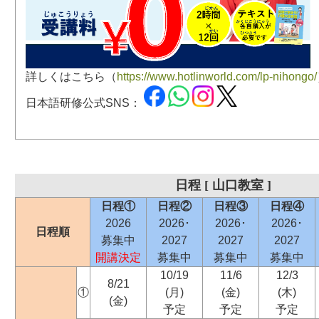
詳しくはこちら（
https://www.hotlinworld.com/lp-nihongo/
日本語研修公式SNS：
日程 [ 山口教室 ]
日程①
日程②
日程③
日程④
2026
2026･
2026･
2026･
日程順
募集中
2027
2027
2027
開講決定
募集中
募集中
募集中
10/19
11/6
12/3
8/21
①
(月)
(金)
(木)
(金)
予定
予定
予定