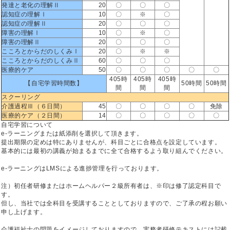
発達と老化の理解Ⅱ
20
〇
〇
〇
認知症の理解Ⅰ
10
〇
※
〇
認知症の理解Ⅱ
20
〇
〇
〇
障害の理解Ⅰ
10
〇
※
〇
障害の理解Ⅱ
20
〇
〇
〇
こころとからだのしくみⅠ
20
〇
※
※
こころとからだのしくみⅡ
60
〇
〇
〇
医療的ケア
50
〇
〇
〇
〇
〇
405時
405時
405時
【自宅学習時間数】
50時間
50時間
間
間
間
スクーリング
介護過程Ⅲ（６日間）
45
〇
〇
〇
〇
免除
医療的ケア（２日間）
14
〇
〇
〇
〇
〇
自宅学習について
e-ラーニングまたは紙添削を選択して頂きます。
提出期限の定めは特にありませんが、科目ごとに合格点を設定しています。
基本的には最初の講義が始まるまでに全て合格するよう取り組んでください。
e-ラーニングはLMSによる進捗管理を行っております。
注）初任者研修またはホームヘルパー２級所有者は、※印は修了認定科目で
す。
但し、当社では全科目を受講することとしておりますので、ご了承の程お願い
申し上げます。
介護福祉士の問題をイメージしておりますので、実務者研修テキストには記載