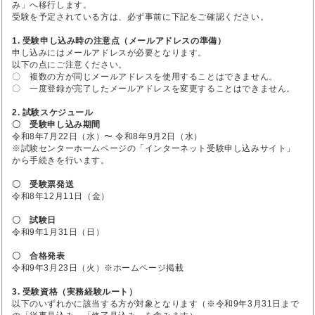
み」へ移行します。
受験を予定されている方は、必ず事前に下記をご確認ください。
1. 受験申し込み時の注意点（メールアドレスの準備）
申し込みにはメールアドレスが必要となります。
以下の点にご注意ください。
〇 複数の方が同じメールアドレスを使用することはできません。
〇 一度登録が完了したメールアドレスを変更することはできません。
2. 試験スケジュール
〇 受験申し込み期間
令和8年7月22日（水）〜 令和8年9月2日（水）
※試験センターホームページの「インターネット受験申し込みサイト」
から手続きを行います。
〇 受験票発送
令和8年12月11日（金）
〇 試験日
令和9年1月31日（日）
〇 合格発表
令和9年3月23日（火）※ホームページ掲載
3. 受験資格（実務経験ルート）
以下のいずれかに該当する方が対象となります（※令和9年3月31日まで