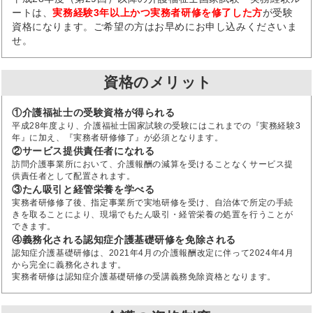
ートは、
実務経験3年以上かつ実務者研修を修了した方
が受験
資格になります。ご希望の方はお早めにお申し込みくださいま
せ。
資格のメリット
①介護福祉士の受験資格が得られる
平成28年度より、介護福祉士国家試験の受験にはこれまでの『実務経験3
年』に加え、『実務者研修修了』が必須となります。
②サービス提供責任者になれる
訪問介護事業所において、介護報酬の減算を受けることなくサービス提
供責任者として配置されます。
③たん吸引と経管栄養を学べる
実務者研修修了後、指定事業所で実地研修を受け、自治体で所定の手続
きを取ることにより、現場でもたん吸引・経管栄養の処置を行うことが
できます。
④義務化される認知症介護基礎研修を免除される
認知症介護基礎研修は、2021年4月の介護報酬改定に伴って2024年4月
から完全に義務化されます。
実務者研修は認知症介護基礎研修の受講義務免除資格となります。