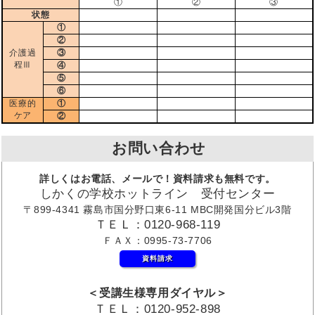
①
②
③
状態
①
②
介護過
③
程Ⅲ
④
⑤
⑥
医療的
①
ケア
②
お問い合わせ
詳しくはお電話、メールで！資料請求も無料です。
しかくの学校ホットライン 受付センター
〒899-4341 霧島市国分野口東6-11 MBC開発国分ビル3階
ＴＥＬ：0120-968-119
ＦＡＸ：0995-73-7706
資料請求
＜受講生様専用ダイヤル＞
ＴＥＬ：0120-952-898