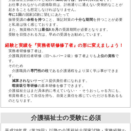
お仕事されながらの資格取得は、計画通りに通えない突発的なことが
起きることも想定しなければなりません。
年に1回
の国家試験に望むにあたって
振替受講の
余裕を持つ
こと、筆記対策の
十分な期間
を持つことが必要
と私達は強く感じております。
また、無資格の方は
最低6カ月
の受講期間が必要となります。
受験を目指される方は、早めの受講をお勧めしています。
経験と実績を『実務者研修修了者』の形に変えましょう！
実務者研修修了者は、
介護職員初任者研修（旧ヘルパー２級）修了者よりも
上位の資格
で
す。
そのため
介護職員の
専門性の柱
である介護過程をより深く学ぶ事ができま
す。
減算されない
サービス提供責任者になれます。
喀痰吸引等研修
の基本研修を修了できます。
介護福祉士はまだ具体的に考えていない・・そうおっしゃる方にも、
有資格者として自信を持ち、自覚と責任を感じていただける形あるも
のとなります。
介護福祉士の受験に必須
平成28年度（第29回）以降の介護福祉士国家試験・実務経験ル