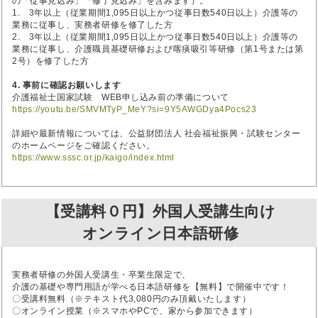
の「従事見込み」「修了見込み」を含みます）。
1. 3年以上（従業期間1,095日以上かつ従事日数540日以上）介護等の
業務に従事し、実務者研修を修了した方
2. 3年以上（従業期間1,095日以上かつ従事日数540日以上）介護等の
業務に従事し、介護職員基礎研修および喀痰吸引等研修（第1号または第
2号）を修了した方
4. 事前に確認お願いします
介護福祉士国家試験 WEB申し込み前の準備について
https://youtu.be/SMVMTyP_MeY?si=9Y5AWGDya4Pocs23
詳細や最新情報については、公益財団法人 社会福祉振興・試験センター
のホームページをご確認ください。
https://www.sssc.or.jp/kaigo/index.html
【受講料０円】外国人受講生向け
オンライン日本語研修
実務者研修の外国人受講生・卒業生限定で、
介護の基礎や専門用語が学べる日本語研修を【無料】で開催中です！
〇受講料無料（※テキスト代3,080円のみ頂戴いたします）
〇オンライン授業（※スマホやPCで、家から参加できます）