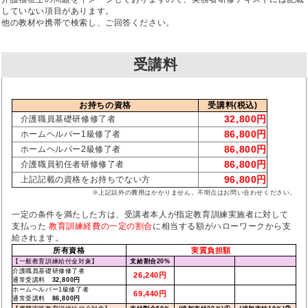
していない項目があります。
他の教材や携帯で検索し、ご回答ください。
受講料
お持ちの資格
受講料(税込)
32,800円
介護職員基礎研修修了者
86,800円
ホームヘルパー1級修了者
86,800円
ホームヘルパー2級修了者
86,800円
介護職員初任者研修修了者
96,800円
上記記載の資格をお持ちでない方
※上記以外の費用はかかりません。不明点はお問い合わせください。
一定の条件を満たした方は、受講者本人が指定教育訓練実施者に対して
支払った
教育訓練経費の一定の割合
に相当する額がハローワークから支
給されます。
所有資格
実質負担額
【一般教育訓練給付金対象】
支給割合20%
介護職員基礎研修修了者
26,240円
通常受講料
32,800円
ホームヘルパー1級修了者
69,440円
通常受講料
86,800円