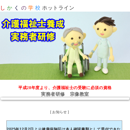
し
か
く
の
学
校
ホットライン
平成28年度より、介護福祉士の受験に必須の資格
実務者研修 宗像教室
[ お知らせ ]
2025年12月2日より健康保険証は本人確認書類として受付できな