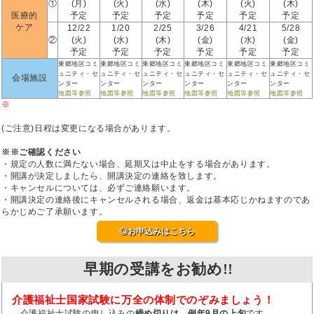
①
(月)
(火)
(水)
(木)
(火)
(木)
医療的
予定
予定
予定
予定
予定
予定
ケア
12/22
1/20
2/25
3/26
4/21
5/28
②
(火)
(水)
(木)
(金)
(水)
(金)
予定
予定
予定
予定
予定
予定
東郷地区コミ
東郷地区コミ
東郷地区コミ
東郷地区コミ
東郷地区コミ
東郷地区コミ
ュニティ・セ
ュニティ・セ
ュニティ・セ
ュニティ・セ
ュニティ・セ
ュニティ・セ
会場施設
ンター
ンター
ンター
ンター
ンター
ンター
地図等参照
地図等参照
地図等参照
地図等参照
地図等参照
地図等参照
※
(ご注意)日程は変更になる場合があります。
※※ご確認ください
・規定の人数に満たない場合、延期又は中止をする場合があります。
・開講が決定しましたら、開講決定の連絡を致します。
・キャンセルについては、必ずご連絡願います。
・開講決定の連絡後にキャンセルされる場合、返金は基本応じかねますのであ
らかじめご了承願います。
◎お申込みはこちら
早期の受講をお勧め!!
介護福祉士国家試験に万全の体制でのぞみましょう！
介護福祉士試験の申し込みの
締め切りは、例年9月の上旬
です。