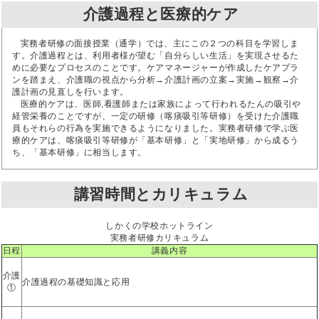
介護過程と医療的ケア
実務者研修の面接授業（通学）では、主にこの２つの科目を学習しま
す。介護過程とは、利用者様が望む「自分らしい生活」を実現させるた
めに必要なプロセスのことです。ケアマネージャーが作成したケアプラ
ンを踏まえ、介護職の視点から分析→介護計画の立案→実施→観察→介
護計画の見直しを行います。
医療的ケアは、医師,看護師または家族によって行われるたんの吸引や
経管栄養のことですが、一定の研修（喀痰吸引等研修）を受けた介護職
員もそれらの行為を実施できるようになりました。実務者研修で学ぶ医
療的ケアは、喀痰吸引等研修が「基本研修」と「実地研修」から成るう
ち、「基本研修」に相当します。
講習時間とカリキュラム
しかくの学校ホットライン
実務者研修カリキュラム
日程
講義内容
介護
介護過程の基礎知識と応用
①