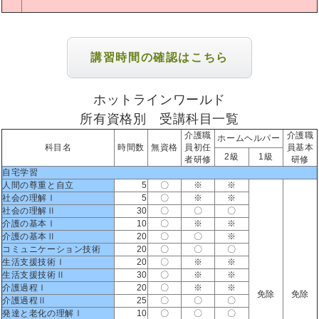
講習時間の確認はこちら
ホットラインワールド
所有資格別 受講科目一覧
介護職
介護職
ホームヘルパー
科目名
時間数
無資格
員初任
員基本
2級
1級
者研修
研修
自宅学習
人間の尊重と自立
5
〇
※
※
社会の理解Ⅰ
5
〇
※
※
社会の理解Ⅱ
30
〇
〇
〇
介護の基本Ⅰ
10
〇
※
※
介護の基本Ⅱ
20
〇
〇
※
コミュニケーション技術
20
〇
〇
〇
生活支援技術Ⅰ
20
〇
※
※
生活支援技術Ⅱ
30
〇
※
※
介護過程Ⅰ
20
〇
※
※
免除
免除
介護過程Ⅱ
25
〇
〇
〇
発達と老化の理解Ⅰ
10
〇
〇
〇