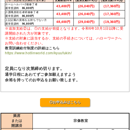
【専門実践教育訓練給付金対象】
支給割合50％
(追加支給20％)①
(追加支給10％)②
ホームヘルパー2級修了者
43,400円
(26,040円)
(17,360円)
通常受講料
86,800円
介護職員初任者研修修了者
43,400円
(26,040円)
(17,360円)
通常受講料
86,800円
上記記載の資格をお持ちでない方
48,400円
(29,040円)
(19,360円)
通常受講料
96,800円
※追加支給②は、①の支給が前提となります。令和6年10月1日以降に受
講開始された方が対象です。
※支給の対象に該当するか、支給の手続きについては、ハローワークへ
お問い合わせください。
教育訓練給付制度の詳細はこちら
https://www.hotlinworld.com/kyuufukin/
定員になり次第締め切ります。
通学日程にあわてずご参加願えますよう
余裕を持ってのお申込をお願い致します。
◎お申込みはこちら
満席
または
宗像教室
開講済