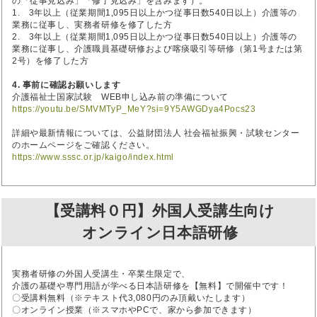
の「従事見込み」「修了見込み」を含みます）。
1. 3年以上（従業期間1,095日以上かつ従事日数540日以上）介護等の
業務に従事し、実務者研修を修了した方
2. 3年以上（従業期間1,095日以上かつ従事日数540日以上）介護等の
業務に従事し、介護職員基礎研修および喀痰吸引等研修（第1号または第
2号）を修了した方
4. 事前に確認お願いします
介護福祉士国家試験 WEB申し込み前の準備について
https://youtu.be/SMVMTyP_MeY?si=9Y5AWGDya4Pocs23
詳細や最新情報については、公益財団法人 社会福祉振興・試験センター
のホームページをご確認ください。
https://www.sssc.or.jp/kaigo/index.html
【受講料０円】外国人受講生向け
オンライン日本語研修
実務者研修の外国人受講生・卒業生限定で、
介護の基礎や専門用語が学べる日本語研修を【無料】で開催中です！
〇受講料無料（※テキスト代3,080円のみ頂戴いたします）
〇オンライン授業（※スマホやPCで、家から参加できます）