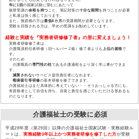
年に1回
の国家試験に望むにあたって
振替受講の
余裕を持つ
こと、筆記対策の
十分な期間
を持つことが必要
と私達は強く感じております。
また、無資格の方は
最低6カ月
の受講期間が必要となります。
受験を目指される方は、早めの受講をお勧めしています。
経験と実績を『実務者研修修了者』の形に変えましょう！
実務者研修修了者は、
介護職員初任者研修（旧ヘルパー２級）修了者よりも
上位の資格
で
す。
そのため
介護職員の
専門性の柱
である介護過程をより深く学ぶ事ができま
す。
減算されない
サービス提供責任者になれます。
喀痰吸引等研修
の基本研修を修了できます。
介護福祉士はまだ具体的に考えていない・・そうおっしゃる方にも、
有資格者として自信を持ち、自覚と責任を感じていただける形あるも
のとなります。
介護福祉士の受験に必須
平成28年度（第29回）以降の介護福祉士国家試験・実務経験ル
ートは、
実務経験3年以上かつ実務者研修を修了した方
が受験