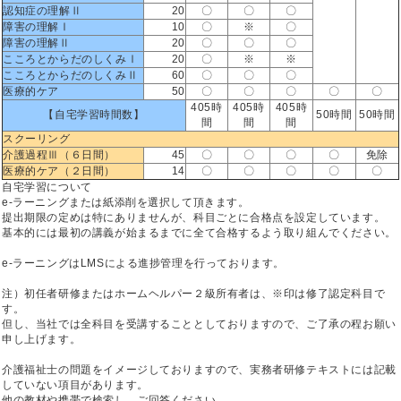
認知症の理解Ⅱ
20
〇
〇
〇
障害の理解Ⅰ
10
〇
※
〇
障害の理解Ⅱ
20
〇
〇
〇
こころとからだのしくみⅠ
20
〇
※
※
こころとからだのしくみⅡ
60
〇
〇
〇
医療的ケア
50
〇
〇
〇
〇
〇
405時
405時
405時
【自宅学習時間数】
50時間
50時間
間
間
間
スクーリング
介護過程Ⅲ（６日間）
45
〇
〇
〇
〇
免除
医療的ケア（２日間）
14
〇
〇
〇
〇
〇
自宅学習について
e-ラーニングまたは紙添削を選択して頂きます。
提出期限の定めは特にありませんが、科目ごとに合格点を設定しています。
基本的には最初の講義が始まるまでに全て合格するよう取り組んでください。
e-ラーニングはLMSによる進捗管理を行っております。
注）初任者研修またはホームヘルパー２級所有者は、※印は修了認定科目で
す。
但し、当社では全科目を受講することとしておりますので、ご了承の程お願い
申し上げます。
介護福祉士の問題をイメージしておりますので、実務者研修テキストには記載
していない項目があります。
他の教材や携帯で検索し、ご回答ください。