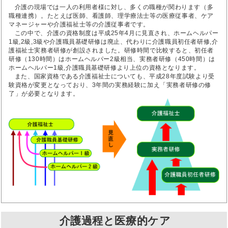
介護の現場では一人の利用者様に対し、多くの職種が関わります（多
職種連携）。たとえば医師、看護師、理学療法士等の医療従事者、ケア
マネージャーや介護福祉士等の介護従事者です。
この中で、介護の資格制度は平成25年4月に見直され、ホームヘルパー
1級,2級,3級や介護職員基礎研修は廃止、代わりに介護職員初任者研修,介
護福祉士実務者研修が創設されました。研修時間で比較すると、初任者
研修（130時間）はホームヘルパー2級相当、実務者研修（450時間）は
ホームヘルパー1級,介護職員基礎研修より上位の資格となります。
また、国家資格である介護福祉士についても、平成28年度試験より受
験資格が変更となっており、3年間の実務経験に加え「実務者研修の修
了」が必要となります。
介護過程と医療的ケア