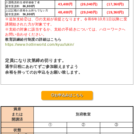
介護職員初任者研修修了者
43,400円
(26,040円)
(17,360円)
通常受講料
86,800円
上記記載の資格をお持ちでない方
48,400円
(29,040円)
(19,360円)
通常受講料
96,800円
※追加支給②は、①の支給が前提となります。令和6年10月1日以降に受
講開始された方が対象です。
※支給の対象に該当するか、支給の手続きについては、ハローワークへ
お問い合わせください。
教育訓練給付制度の詳細はこちら
https://www.hotlinworld.com/kyuufukin/
定員になり次第締め切ります。
通学日程にあわてずご参加願えますよう
余裕を持ってのお申込をお願い致します。
◎お申込みはこちら
満席
または
別府教室
開講済
①
②
③
状態