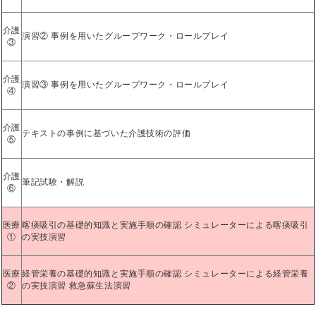
介護
演習② 事例を用いたグループワーク・ロールプレイ
③
介護
演習③ 事例を用いたグループワーク・ロールプレイ
④
介護
テキストの事例に基づいた介護技術の評価
⑤
介護
筆記試験・解説
⑥
医療
喀痰吸引の基礎的知識と実施手順の確認 シミュレーターによる喀痰吸引
①
の実技演習
医療
経管栄養の基礎的知識と実施手順の確認 シミュレーターによる経管栄養
②
の実技演習 救急蘇生法演習