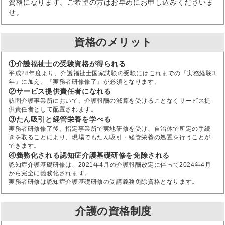
資格になります。ご希望の方はお早めにお申し込みくださいま
せ。
資格のメリット
①介護福祉士の受験資格が得られる
平成28年度より、介護福祉士国家試験の受験にはこれまでの『実務経験3
年』に加え、『実務者研修修了』が必須となります。
②サービス提供責任者になれる
訪問介護事業所において、介護報酬の減算を受けることなくサービス提
供責任者として配置されます。
③たん吸引と経管栄養を学べる
実務者研修修了後、指定事業所で実地研修を受け、自治体で所定の手続
きを取ることにより、現場でもたん吸引・経管栄養の処置を行うことが
できます。
④義務化される認知症介護基礎研修を免除される
認知症介護基礎研修は、2021年4月の介護報酬改定に伴って2024年4月
から完全に義務化されます。
実務者研修は認知症介護基礎研修の受講義務免除資格となります。
介護の資格制度