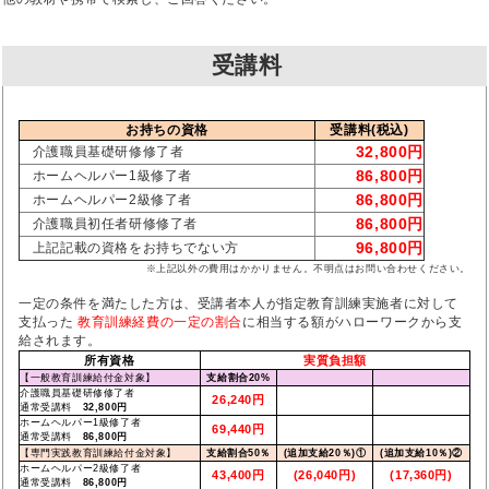
受講料
お持ちの資格
受講料(税込)
32,800円
介護職員基礎研修修了者
86,800円
ホームヘルパー1級修了者
86,800円
ホームヘルパー2級修了者
86,800円
介護職員初任者研修修了者
96,800円
上記記載の資格をお持ちでない方
※上記以外の費用はかかりません。不明点はお問い合わせください。
一定の条件を満たした方は、受講者本人が指定教育訓練実施者に対して
支払った
教育訓練経費の一定の割合
に相当する額がハローワークから支
給されます。
所有資格
実質負担額
【一般教育訓練給付金対象】
支給割合20%
介護職員基礎研修修了者
26,240円
通常受講料
32,800円
ホームヘルパー1級修了者
69,440円
通常受講料
86,800円
【専門実践教育訓練給付金対象】
支給割合50％
(追加支給20％)①
(追加支給10％)②
ホームヘルパー2級修了者
43,400円
(26,040円)
(17,360円)
通常受講料
86,800円