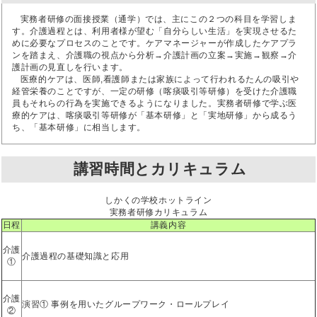
実務者研修の面接授業（通学）では、主にこの２つの科目を学習しま
す。介護過程とは、利用者様が望む「自分らしい生活」を実現させるた
めに必要なプロセスのことです。ケアマネージャーが作成したケアプラ
ンを踏まえ、介護職の視点から分析→介護計画の立案→実施→観察→介
護計画の見直しを行います。
医療的ケアは、医師,看護師または家族によって行われるたんの吸引や
経管栄養のことですが、一定の研修（喀痰吸引等研修）を受けた介護職
員もそれらの行為を実施できるようになりました。実務者研修で学ぶ医
療的ケアは、喀痰吸引等研修が「基本研修」と「実地研修」から成るう
ち、「基本研修」に相当します。
講習時間とカリキュラム
しかくの学校ホットライン
実務者研修カリキュラム
日程
講義内容
介護
介護過程の基礎知識と応用
①
介護
演習① 事例を用いたグループワーク・ロールプレイ
②