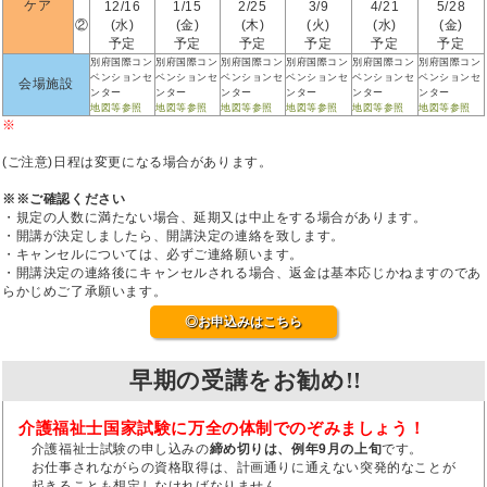
ケア
12/16
1/15
2/25
3/9
4/21
5/28
②
(水)
(金)
(木)
(火)
(水)
(金)
予定
予定
予定
予定
予定
予定
別府国際コン
別府国際コン
別府国際コン
別府国際コン
別府国際コン
別府国際コン
ベンションセ
ベンションセ
ベンションセ
ベンションセ
ベンションセ
ベンションセ
会場施設
ンター
ンター
ンター
ンター
ンター
ンター
地図等参照
地図等参照
地図等参照
地図等参照
地図等参照
地図等参照
※
(ご注意)日程は変更になる場合があります。
※※ご確認ください
・規定の人数に満たない場合、延期又は中止をする場合があります。
・開講が決定しましたら、開講決定の連絡を致します。
・キャンセルについては、必ずご連絡願います。
・開講決定の連絡後にキャンセルされる場合、返金は基本応じかねますのであ
らかじめご了承願います。
◎お申込みはこちら
早期の受講をお勧め!!
介護福祉士国家試験に万全の体制でのぞみましょう！
介護福祉士試験の申し込みの
締め切りは、例年9月の上旬
です。
お仕事されながらの資格取得は、計画通りに通えない突発的なことが
起きることも想定しなければなりません。