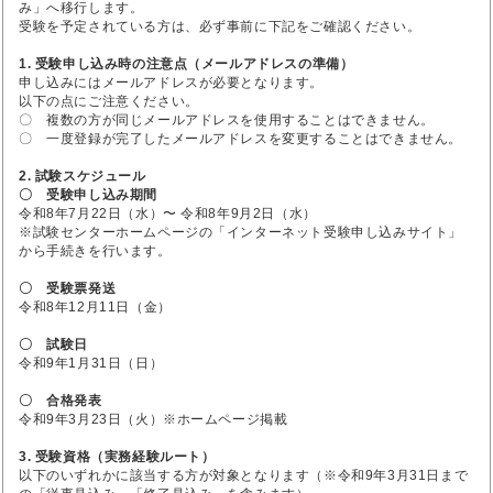
み」へ移行します。
受験を予定されている方は、必ず事前に下記をご確認ください。
1. 受験申し込み時の注意点（メールアドレスの準備）
申し込みにはメールアドレスが必要となります。
以下の点にご注意ください。
〇 複数の方が同じメールアドレスを使用することはできません。
〇 一度登録が完了したメールアドレスを変更することはできません。
2. 試験スケジュール
〇 受験申し込み期間
令和8年7月22日（水）〜 令和8年9月2日（水）
※試験センターホームページの「インターネット受験申し込みサイト」
から手続きを行います。
〇 受験票発送
令和8年12月11日（金）
〇 試験日
令和9年1月31日（日）
〇 合格発表
令和9年3月23日（火）※ホームページ掲載
3. 受験資格（実務経験ルート）
以下のいずれかに該当する方が対象となります（※令和9年3月31日まで