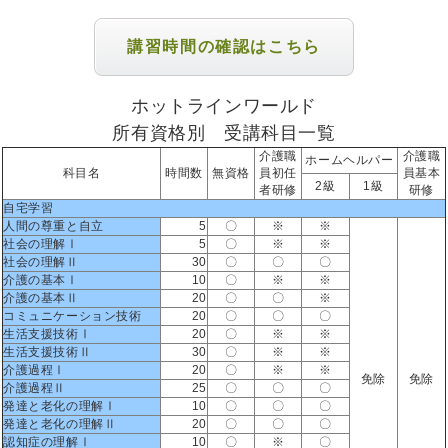
講習時間の確認はこちら
ホットラインワールド
所有資格別 受講科目一覧
介護職
介護職
ホームヘルパー
科目名
時間数
無資格
員初任
員基本
2級
1級
者研修
研修
自宅学習
人間の尊重と自立
5
〇
※
※
社会の理解Ⅰ
5
〇
※
※
社会の理解Ⅱ
30
〇
〇
〇
介護の基本Ⅰ
10
〇
※
※
介護の基本Ⅱ
20
〇
〇
※
コミュニケーション技術
20
〇
〇
〇
生活支援技術Ⅰ
20
〇
※
※
生活支援技術Ⅱ
30
〇
※
※
介護過程Ⅰ
20
〇
※
※
免除
免除
介護過程Ⅱ
25
〇
〇
〇
発達と老化の理解Ⅰ
10
〇
〇
〇
発達と老化の理解Ⅱ
20
〇
〇
〇
認知症の理解Ⅰ
10
〇
※
〇