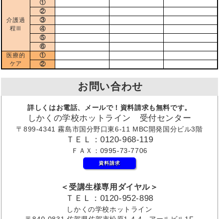
①
②
介護過
③
程Ⅲ
④
⑤
⑥
医療的
①
ケア
②
お問い合わせ
詳しくはお電話、メールで！資料請求も無料です。
しかくの学校ホットライン 受付センター
〒899-4341 霧島市国分野口東6-11 MBC開発国分ビル3階
ＴＥＬ：0120-968-119
ＦＡＸ：0995-73-7706
資料請求
＜受講生様専用ダイヤル＞
ＴＥＬ：0120-952-898
しかくの学校ホットライン
〒840-0831 佐賀県佐賀市松原1-4-4 アールビル1F