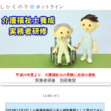
し
か
く
の
学
校
ホットライン
平成28年度より、介護福祉士の受験に必須の資格
実務者研修 別府教室
[ お知らせ ]
2025年12月2日より健康保険証は本人確認書類として受付できな