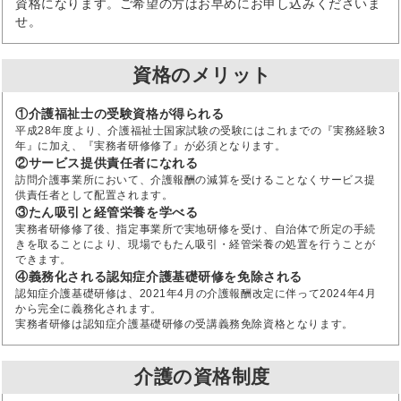
資格になります。ご希望の方はお早めにお申し込みくださいま
せ。
資格のメリット
①介護福祉士の受験資格が得られる
平成28年度より、介護福祉士国家試験の受験にはこれまでの『実務経験3
年』に加え、『実務者研修修了』が必須となります。
②サービス提供責任者になれる
訪問介護事業所において、介護報酬の減算を受けることなくサービス提
供責任者として配置されます。
③たん吸引と経管栄養を学べる
実務者研修修了後、指定事業所で実地研修を受け、自治体で所定の手続
きを取ることにより、現場でもたん吸引・経管栄養の処置を行うことが
できます。
④義務化される認知症介護基礎研修を免除される
認知症介護基礎研修は、2021年4月の介護報酬改定に伴って2024年4月
から完全に義務化されます。
実務者研修は認知症介護基礎研修の受講義務免除資格となります。
介護の資格制度