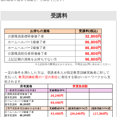
受講料
お持ちの資格
受講料(税込)
32,800円
介護職員基礎研修修了者
86,800円
ホームヘルパー1級修了者
86,800円
ホームヘルパー2級修了者
86,800円
介護職員初任者研修修了者
96,800円
上記記載の資格をお持ちでない方
※上記以外の費用はかかりません。不明点はお問い合わせください。
一定の条件を満たした方は、受講者本人が指定教育訓練実施者に対して
支払った
教育訓練経費の一定の割合
に相当する額がハローワークから支
給されます。
所有資格
実質負担額
【一般教育訓練給付金対象】
支給割合20%
介護職員基礎研修修了者
26,240円
通常受講料
32,800円
ホームヘルパー1級修了者
69,440円
通常受講料
86,800円
【専門実践教育訓練給付金対象】
支給割合50％
(追加支給20％)①
(追加支給10％)②
ホームヘルパー2級修了者
43,400円
(26,040円)
(17,360円)
通常受講料
86,800円