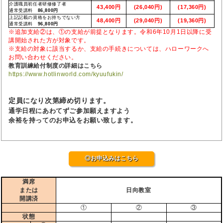
介護職員初任者研修修了者
43,400円
(26,040円)
(17,360円)
通常受講料
86,800円
上記記載の資格をお持ちでない方
48,400円
(29,040円)
(19,360円)
通常受講料
96,800円
※追加支給②は、①の支給が前提となります。令和6年10月1日以降に受
講開始された方が対象です。
※支給の対象に該当するか、支給の手続きについては、ハローワークへ
お問い合わせください。
教育訓練給付制度の詳細はこちら
https://www.hotlinworld.com/kyuufukin/
定員になり次第締め切ります。
通学日程にあわてずご参加願えますよう
余裕を持ってのお申込をお願い致します。
◎お申込みはこちら
満席
または
日向教室
開講済
①
②
③
状態