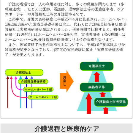
介護の現場では一人の利用者様に対し、多くの職種が関わります（多
職種連携）。たとえば医師、看護師、理学療法士等の医療従事者、ケア
マネージャーや介護福祉士等の介護従事者です。
この中で、介護の資格制度は平成25年4月に見直され、ホームヘルパー
1級,2級,3級や介護職員基礎研修は廃止、代わりに介護職員初任者研修,介
護福祉士実務者研修が創設されました。研修時間で比較すると、初任者
研修（130時間）はホームヘルパー2級相当、実務者研修（450時間）は
ホームヘルパー1級,介護職員基礎研修より上位の資格となります。
また、国家資格である介護福祉士についても、平成28年度試験より受
験資格が変更となっており、3年間の実務経験に加え「実務者研修の修
了」が必要となります。
介護過程と医療的ケア