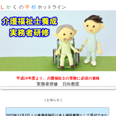
し
か
く
の
学
校
ホットライン
平成28年度より、介護福祉士の受験に必須の資格
実務者研修 日向教室
[ お知らせ ]
2025年12月2日より健康保険証は本人確認書類として受付できな