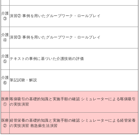
介護
演習② 事例を用いたグループワーク・ロールプレイ
③
介護
演習③ 事例を用いたグループワーク・ロールプレイ
④
介護
テキストの事例に基づいた介護技術の評価
⑤
介護
筆記試験・解説
⑥
医療
喀痰吸引の基礎的知識と実施手順の確認 シミュレーターによる喀痰吸引
①
の実技演習
医療
経管栄養の基礎的知識と実施手順の確認 シミュレーターによる経管栄養
②
の実技演習 救急蘇生法演習