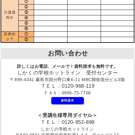
①
②
介護過
③
程Ⅲ
④
⑤
⑥
医療的
①
ケア
②
お問い合わせ
詳しくはお電話、メールで！資料請求も無料です。
しかくの学校ホットライン 受付センター
〒899-4341 霧島市国分野口東6-11 MBC開発国分ビル3階
ＴＥＬ：0120-968-119
ＦＡＸ：0995-73-7706
資料請求
＜受講生様専用ダイヤル＞
ＴＥＬ：0120-952-898
しかくの学校ホットライン
〒840-0831 佐賀県佐賀市松原1-4-4 アールビル1F