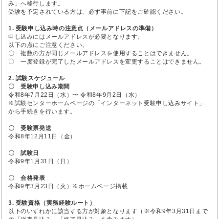
み」へ移行します。
受験を予定されている方は、必ず事前に下記をご確認ください。
1. 受験申し込み時の注意点（メールアドレスの準備）
申し込みにはメールアドレスが必要となります。
以下の点にご注意ください。
〇 複数の方が同じメールアドレスを使用することはできません。
〇 一度登録が完了したメールアドレスを変更することはできません。
2. 試験スケジュール
〇 受験申し込み期間
令和8年7月22日（水）〜 令和8年9月2日（水）
※試験センターホームページの「インターネット受験申し込みサイト」
から手続きを行います。
〇 受験票発送
令和8年12月11日（金）
〇 試験日
令和9年1月31日（日）
〇 合格発表
令和9年3月23日（火）※ホームページ掲載
3. 受験資格（実務経験ルート）
以下のいずれかに該当する方が対象となります（※令和9年3月31日まで