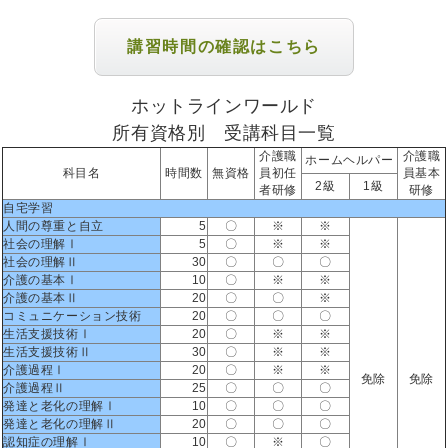
講習時間の確認はこちら
ホットラインワールド
所有資格別 受講科目一覧
介護職
介護職
ホームヘルパー
科目名
時間数
無資格
員初任
員基本
2級
1級
者研修
研修
自宅学習
人間の尊重と自立
5
〇
※
※
社会の理解Ⅰ
5
〇
※
※
社会の理解Ⅱ
30
〇
〇
〇
介護の基本Ⅰ
10
〇
※
※
介護の基本Ⅱ
20
〇
〇
※
コミュニケーション技術
20
〇
〇
〇
生活支援技術Ⅰ
20
〇
※
※
生活支援技術Ⅱ
30
〇
※
※
介護過程Ⅰ
20
〇
※
※
免除
免除
介護過程Ⅱ
25
〇
〇
〇
発達と老化の理解Ⅰ
10
〇
〇
〇
発達と老化の理解Ⅱ
20
〇
〇
〇
認知症の理解Ⅰ
10
〇
※
〇