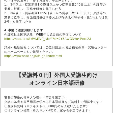
の「従事見込み」「修了見込み」を含みます）。
1. 3年以上（従業期間1,095日以上かつ従事日数540日以上）介護等の
業務に従事し、実務者研修を修了した方
2. 3年以上（従業期間1,095日以上かつ従事日数540日以上）介護等の
業務に従事し、介護職員基礎研修および喀痰吸引等研修（第1号または第
2号）を修了した方
4. 事前に確認お願いします
介護福祉士国家試験 WEB申し込み前の準備について
https://youtu.be/SMVMTyP_MeY?si=9Y5AWGDya4Pocs23
詳細や最新情報については、公益財団法人 社会福祉振興・試験センター
のホームページをご確認ください。
https://www.sssc.or.jp/kaigo/index.html
【受講料０円】外国人受講生向け
オンライン日本語研修
実務者研修の外国人受講生・卒業生限定で、
介護の基礎や専門用語が学べる日本語研修を【無料】で開催中です！
〇受講料無料（※テキスト代3,080円のみ頂戴いたします）
〇オンライン授業（※スマホやPCで、家から参加できます）