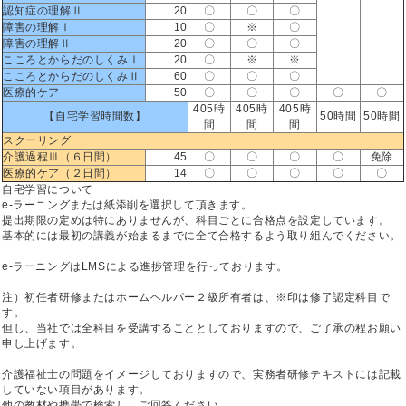
認知症の理解Ⅱ
20
〇
〇
〇
障害の理解Ⅰ
10
〇
※
〇
障害の理解Ⅱ
20
〇
〇
〇
こころとからだのしくみⅠ
20
〇
※
※
こころとからだのしくみⅡ
60
〇
〇
〇
医療的ケア
50
〇
〇
〇
〇
〇
405時
405時
405時
【自宅学習時間数】
50時間
50時間
間
間
間
スクーリング
介護過程Ⅲ（６日間）
45
〇
〇
〇
〇
免除
医療的ケア（２日間）
14
〇
〇
〇
〇
〇
自宅学習について
e-ラーニングまたは紙添削を選択して頂きます。
提出期限の定めは特にありませんが、科目ごとに合格点を設定しています。
基本的には最初の講義が始まるまでに全て合格するよう取り組んでください。
e-ラーニングはLMSによる進捗管理を行っております。
注）初任者研修またはホームヘルパー２級所有者は、※印は修了認定科目で
す。
但し、当社では全科目を受講することとしておりますので、ご了承の程お願い
申し上げます。
介護福祉士の問題をイメージしておりますので、実務者研修テキストには記載
していない項目があります。
他の教材や携帯で検索し、ご回答ください。