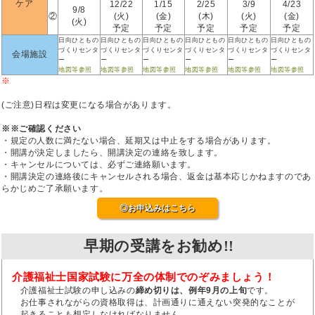
ケア
12/22
1/15
2/25
3/9
4/23
9/8
②
(火)
(金)
(木)
(火)
(金)
(火)
予定
予定
予定
予定
予定
日向ひともの
日向ひともの
日向ひともの
日向ひともの
日向ひともの
日向ひともの
づくりセンタ
づくりセンタ
づくりセンタ
づくりセンタ
づくりセンタ
づくりセンタ
会場施設
ー
ー
ー
ー
ー
ー
地図等参照
地図等参照
地図等参照
地図等参照
地図等参照
地図等参照
※
(ご注意)日程は変更になる場合があります。
※※ご確認ください
・規定の人数に満たない場合、延期又は中止をする場合があります。
・開講が決定しましたら、開講決定の連絡を致します。
・キャンセルについては、必ずご連絡願います。
・開講決定の連絡後にキャンセルされる場合、返金は基本応じかねますのであ
らかじめご了承願います。
◎お申込みはこちら
早期の受講をお勧め!!
介護福祉士国家試験に万全の体制でのぞみましょう！
介護福祉士試験の申し込みの
締め切りは、例年9月の上旬
です。
お仕事されながらの資格取得は、計画通りに通えない突発的なことが
起きることも想定しなければなりません。