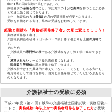
年に1回
の国家試験に望むにあたって
振替受講の
余裕を持つ
こと、筆記対策の
十分な期間
を持つことが必要
と私達は強く感じております。
また、無資格の方は
最低6カ月
の受講期間が必要となります。
受験を目指される方は、早めの受講をお勧めしています。
経験と実績を『実務者研修修了者』の形に変えましょう！
実務者研修修了者は、
介護職員初任者研修（旧ヘルパー２級）修了者よりも
上位の資格
で
す。
そのため
介護職員の
専門性の柱
である介護過程をより深く学ぶ事ができま
す。
減算されない
サービス提供責任者になれます。
喀痰吸引等研修
の基本研修を修了できます。
介護福祉士はまだ具体的に考えていない・・そうおっしゃる方にも、
有資格者として自信を持ち、自覚と責任を感じていただける形あるも
のとなります。
介護福祉士の受験に必須
平成28年度（第29回）以降の介護福祉士国家試験・実務経験ル
ートは、
実務経験3年以上かつ実務者研修を修了した方
が受験