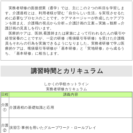
実務者研修の面接授業（通学）では、主にこの２つの科目を学習しま
す。介護過程とは、利用者様が望む「自分らしい生活」を実現させるた
めに必要なプロセスのことです。ケアマネージャーが作成したケアプラ
ンを踏まえ、介護職の視点から分析→介護計画の立案→実施→観察→介
護計画の見直しを行います。
医療的ケアは、医師,看護師または家族によって行われるたんの吸引や
経管栄養のことですが、一定の研修（喀痰吸引等研修）を受けた介護職
員もそれらの行為を実施できるようになりました。実務者研修で学ぶ医
療的ケアは、喀痰吸引等研修が「基本研修」と「実地研修」から成るう
ち、「基本研修」に相当します。
講習時間とカリキュラム
しかくの学校ホットライン
実務者研修カリキュラム
日程
講義内容
介護
介護過程の基礎知識と応用
①
介護
演習① 事例を用いたグループワーク・ロールプレイ
②