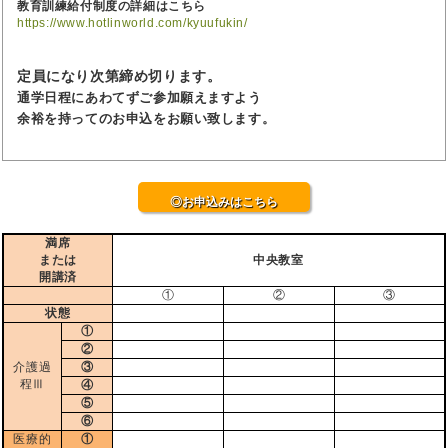
教育訓練給付制度の詳細はこちら
https://www.hotlinworld.com/kyuufukin/
定員になり次第締め切ります。
通学日程にあわてずご参加願えますよう
余裕を持ってのお申込をお願い致します。
◎お申込みはこちら
満席
または
中央教室
開講済
①
②
③
状態
①
②
介護過
③
程Ⅲ
④
⑤
⑥
医療的
①