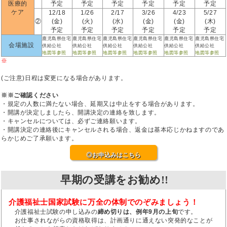
医療的
予定
予定
予定
予定
予定
予定
ケア
12/18
1/26
2/17
3/26
4/23
5/27
②
(金)
(火)
(水)
(金)
(金)
(木)
予定
予定
予定
予定
予定
予定
鹿児島県住宅
鹿児島県住宅
鹿児島県住宅
鹿児島県住宅
鹿児島県住宅
鹿児島県住宅
会場施設
供給公社
供給公社
供給公社
供給公社
供給公社
供給公社
地図等参照
地図等参照
地図等参照
地図等参照
地図等参照
地図等参照
※
(ご注意)日程は変更になる場合があります。
※※ご確認ください
・規定の人数に満たない場合、延期又は中止をする場合があります。
・開講が決定しましたら、開講決定の連絡を致します。
・キャンセルについては、必ずご連絡願います。
・開講決定の連絡後にキャンセルされる場合、返金は基本応じかねますのであ
らかじめご了承願います。
◎お申込みはこちら
早期の受講をお勧め!!
介護福祉士国家試験に万全の体制でのぞみましょう！
介護福祉士試験の申し込みの
締め切りは、例年9月の上旬
です。
お仕事されながらの資格取得は、計画通りに通えない突発的なことが