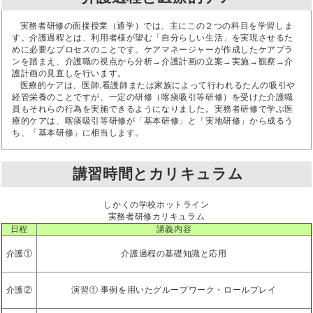
実務者研修の面接授業（通学）では、主にこの２つの科目を学習しま
す。介護過程とは、利用者様が望む「自分らしい生活」を実現させるた
めに必要なプロセスのことです。ケアマネージャーが作成したケアプラ
ンを踏まえ、介護職の視点から分析→介護計画の立案→実施→観察→介
護計画の見直しを行います。
医療的ケアは、医師,看護師または家族によって行われるたんの吸引や
経管栄養のことですが、一定の研修（喀痰吸引等研修）を受けた介護職
員もそれらの行為を実施できるようになりました。実務者研修で学ぶ医
療的ケアは、喀痰吸引等研修が「基本研修」と「実地研修」から成るう
ち、「基本研修」に相当します。
講習時間とカリキュラム
しかくの学校ホットライン
実務者研修カリキュラム
日程
講義内容
介護①
介護過程の基礎知識と応用
介護②
演習① 事例を用いたグループワーク・ロールプレイ