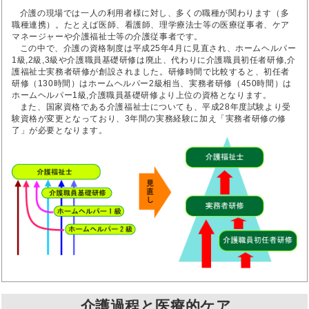
介護の現場では一人の利用者様に対し、多くの職種が関わります（多
職種連携）。たとえば医師、看護師、理学療法士等の医療従事者、ケア
マネージャーや介護福祉士等の介護従事者です。
この中で、介護の資格制度は平成25年4月に見直され、ホームヘルパー
1級,2級,3級や介護職員基礎研修は廃止、代わりに介護職員初任者研修,介
護福祉士実務者研修が創設されました。研修時間で比較すると、初任者
研修（130時間）はホームヘルパー2級相当、実務者研修（450時間）は
ホームヘルパー1級,介護職員基礎研修より上位の資格となります。
また、国家資格である介護福祉士についても、平成28年度試験より受
験資格が変更となっており、3年間の実務経験に加え「実務者研修の修
了」が必要となります。
介護過程と医療的ケア