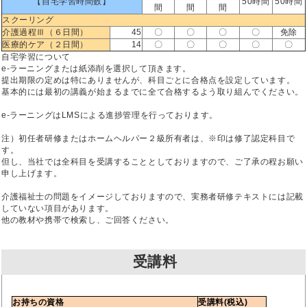
【自宅学習時間数】
50時間
50時間
間
間
間
スクーリング
介護過程Ⅲ（６日間）
45
〇
〇
〇
〇
免除
医療的ケア（２日間）
14
〇
〇
〇
〇
〇
自宅学習について
e-ラーニングまたは紙添削を選択して頂きます。
提出期限の定めは特にありませんが、科目ごとに合格点を設定しています。
基本的には最初の講義が始まるまでに全て合格するよう取り組んでください。
e-ラーニングはLMSによる進捗管理を行っております。
注）初任者研修またはホームヘルパー２級所有者は、※印は修了認定科目で
す。
但し、当社では全科目を受講することとしておりますので、ご了承の程お願い
申し上げます。
介護福祉士の問題をイメージしておりますので、実務者研修テキストには記載
していない項目があります。
他の教材や携帯で検索し、ご回答ください。
受講料
お持ちの資格
受講料(税込)