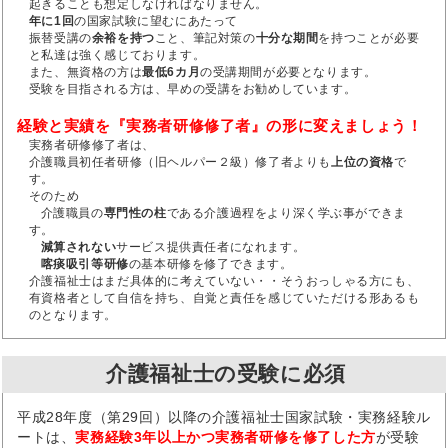
起きることも想定しなければなりません。
年に1回
の国家試験に望むにあたって
振替受講の
余裕を持つ
こと、筆記対策の
十分な期間
を持つことが必要
と私達は強く感じております。
また、無資格の方は
最低6カ月
の受講期間が必要となります。
受験を目指される方は、早めの受講をお勧めしています。
経験と実績を『実務者研修修了者』の形に変えましょう！
実務者研修修了者は、
介護職員初任者研修（旧ヘルパー２級）修了者よりも
上位の資格
で
す。
そのため
介護職員の
専門性の柱
である介護過程をより深く学ぶ事ができま
す。
減算されない
サービス提供責任者になれます。
喀痰吸引等研修
の基本研修を修了できます。
介護福祉士はまだ具体的に考えていない・・そうおっしゃる方にも、
有資格者として自信を持ち、自覚と責任を感じていただける形あるも
のとなります。
介護福祉士の受験に必須
平成28年度（第29回）以降の介護福祉士国家試験・実務経験ル
ートは、
実務経験3年以上かつ実務者研修を修了した方
が受験