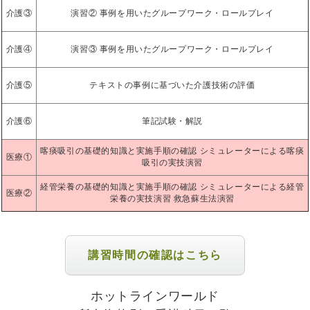
介護③
演習② 事例を用いたグループワーク・ロールプレイ
介護④
演習③ 事例を用いたグループワーク・ロールプレイ
介護⑤
テキストの事例に基づいた介護技術の評価
介護⑥
筆記試験・解説
喀痰吸引の基礎的知識と実施手順の確認 シミュレーターによる喀痰
医療①
吸引の実技演習
経管栄養の基礎的知識と実施手順の確認 シミュレーターによる経管
医療②
栄養の実技演習 救急蘇生法演習
講習時間の確認はこちら
ホットラインワールド