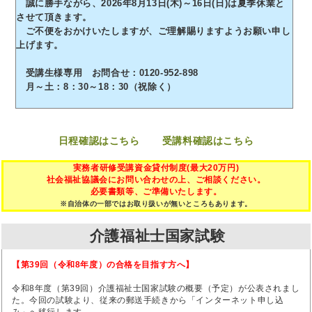
誠に勝手ながら、2026年8月13日(木)～16日(日)は夏季休業と
させて頂きます。
ご不便をおかけいたしますが、ご理解賜りますようお願い申し
上げます。
受講生様専用 お問合せ：0120-952-898
月～土：8：30～18：30（祝除く）
日程確認はこちら
受講料確認はこちら
実務者研修受講資金貸付制度(最大20万円)
社会福祉協議会にお問い合わせの上、ご相談ください。
必要書類等、ご準備いたします。
※自治体の一部ではお取り扱いが無いところもあります。
介護福祉士国家試験
【第39回（令和8年度）の合格を目指す方へ】
令和8年度（第39回）介護福祉士国家試験の概要（予定）が公表されまし
た。今回の試験より、従来の郵送手続きから「インターネット申し込
み」へ移行します。