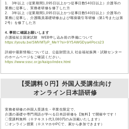
1. 3年以上（従業期間1,095日以上かつ従事日数540日以上）介護等の
業務に従事し、実務者研修を修了した方
2. 3年以上（従業期間1,095日以上かつ従事日数540日以上）介護等の
業務に従事し、介護職員基礎研修および喀痰吸引等研修（第1号または第
2号）を修了した方
4. 事前に確認お願いします
介護福祉士国家試験 WEB申し込み前の準備について
https://youtu.be/SMVMTyP_MeY?si=9Y5AWGDya4Pocs23
詳細や最新情報については、公益財団法人 社会福祉振興・試験センター
のホームページをご確認ください。
https://www.sssc.or.jp/kaigo/index.html
【受講料０円】外国人受講生向け
オンライン日本語研修
実務者研修の外国人受講生・卒業生限定で、
介護の基礎や専門用語が学べる日本語研修を【無料】で開催中です！
〇受講料無料（※テキスト代3,080円のみ頂戴いたします）
〇オンライン授業（※スマホやPCで、家から参加できます）