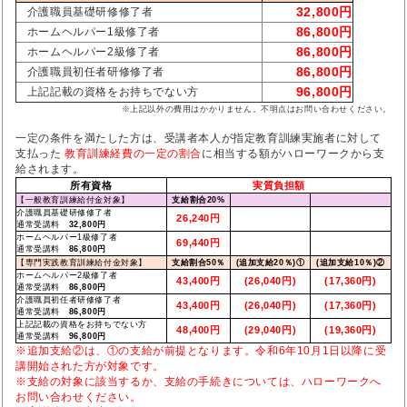
32,800円
介護職員基礎研修修了者
86,800円
ホームヘルパー1級修了者
86,800円
ホームヘルパー2級修了者
86,800円
介護職員初任者研修修了者
96,800円
上記記載の資格をお持ちでない方
※上記以外の費用はかかりません。不明点はお問い合わせください。
一定の条件を満たした方は、受講者本人が指定教育訓練実施者に対して
支払った
教育訓練経費の一定の割合
に相当する額がハローワークから支
給されます。
所有資格
実質負担額
【一般教育訓練給付金対象】
支給割合20%
介護職員基礎研修修了者
26,240円
通常受講料
32,800円
ホームヘルパー1級修了者
69,440円
通常受講料
86,800円
【専門実践教育訓練給付金対象】
支給割合50％
(追加支給20％)①
(追加支給10％)②
ホームヘルパー2級修了者
43,400円
(26,040円)
(17,360円)
通常受講料
86,800円
介護職員初任者研修修了者
43,400円
(26,040円)
(17,360円)
通常受講料
86,800円
上記記載の資格をお持ちでない方
48,400円
(29,040円)
(19,360円)
通常受講料
96,800円
※追加支給②は、①の支給が前提となります。令和6年10月1日以降に受
講開始された方が対象です。
※支給の対象に該当するか、支給の手続きについては、ハローワークへ
お問い合わせください。