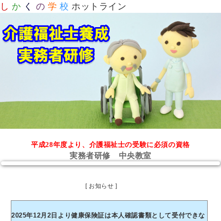
し
か
く
の
学
校
ホットライン
平成28年度より、介護福祉士の受験に必須の資格
実務者研修 中央教室
[ お知らせ ]
2025年12月2日より健康保険証は本人確認書類として受付できな