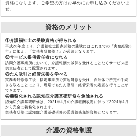
資格になります。ご希望の方はお早めにお申し込みくださいま
せ。
資格のメリット
①介護福祉士の受験資格が得られる
平成28年度より、介護福祉士国家試験の受験にはこれまでの『実務経験3
年』に加え、『実務者研修修了』が必須となります。
②サービス提供責任者になれる
訪問介護事業所において、介護報酬の減算を受けることなくサービス提
供責任者として配置されます。
③たん吸引と経管栄養を学べる
実務者研修修了後、指定事業所で実地研修を受け、自治体で所定の手続
きを取ることにより、現場でもたん吸引・経管栄養の処置を行うことが
できます。
④義務化される認知症介護基礎研修を免除される
認知症介護基礎研修は、2021年4月の介護報酬改定に伴って2024年4月
から完全に義務化されます。
実務者研修は認知症介護基礎研修の受講義務免除資格となります。
介護の資格制度