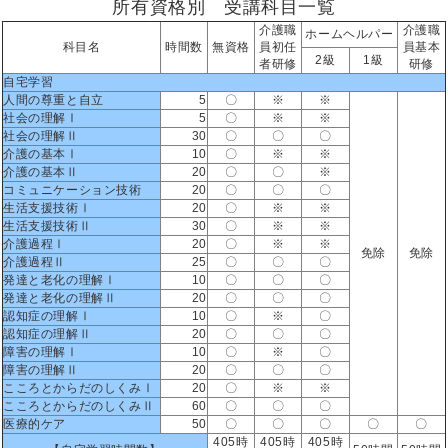
所有資格別 受講科目一覧
介護職
介護職
ホームヘルパー
科目名
時間数
無資格
員初任
員基本
2級
1級
者研修
研修
自宅学習
人間の尊重と自立
5
〇
※
※
社会の理解Ⅰ
5
〇
※
※
社会の理解Ⅱ
30
〇
〇
〇
介護の基本Ⅰ
10
〇
※
※
介護の基本Ⅱ
20
〇
〇
※
コミュニケーション技術
20
〇
〇
〇
生活支援技術Ⅰ
20
〇
※
※
生活支援技術Ⅱ
30
〇
※
※
介護過程Ⅰ
20
〇
※
※
免除
免除
介護過程Ⅱ
25
〇
〇
〇
発達と老化の理解Ⅰ
10
〇
〇
〇
発達と老化の理解Ⅱ
20
〇
〇
〇
認知症の理解Ⅰ
10
〇
※
〇
認知症の理解Ⅱ
20
〇
〇
〇
障害の理解Ⅰ
10
〇
※
〇
障害の理解Ⅱ
20
〇
〇
〇
こころとからだのしくみⅠ
20
〇
※
※
こころとからだのしくみⅡ
60
〇
〇
〇
医療的ケア
50
〇
〇
〇
〇
〇
405時
405時
405時