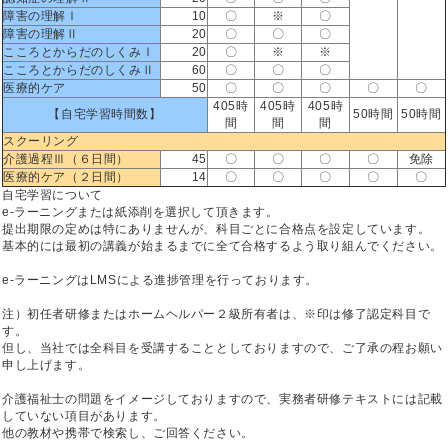
障害の理解Ⅰ
10
〇
※
〇
障害の理解Ⅱ
20
〇
〇
〇
こころとからだのしくみⅠ
20
〇
※
※
こころとからだのしくみⅡ
60
〇
〇
〇
医療的ケア
50
〇
〇
〇
〇
〇
405時
405時
405時
【自宅学習時間数】
50時間
50時間
間
間
間
スクーリング
介護過程Ⅲ（６日間）
45
〇
〇
〇
〇
免除
医療的ケア（２日間）
14
〇
〇
〇
〇
〇
自宅学習について
e-ラーニングまたは紙添削を選択して頂きます。
提出期限の定めは特にありませんが、科目ごとに合格点を設定しています。
基本的には最初の講義が始まるまでに全て合格するよう取り組んでください。
e-ラーニングはLMSによる進捗管理を行っております。
注）初任者研修またはホームヘルパー２級所有者は、※印は修了認定科目で
す。
但し、当社では全科目を受講することとしておりますので、ご了承の程お願い
申し上げます。
介護福祉士の問題をイメージしておりますので、実務者研修テキストには記載
していない項目があります。
他の教材や携帯で検索し、ご回答ください。