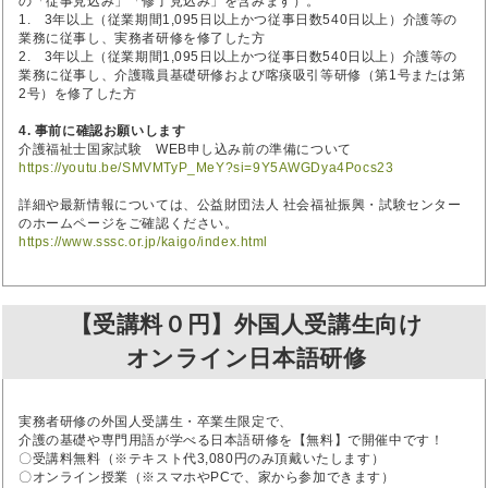
の「従事見込み」「修了見込み」を含みます）。
1. 3年以上（従業期間1,095日以上かつ従事日数540日以上）介護等の
業務に従事し、実務者研修を修了した方
2. 3年以上（従業期間1,095日以上かつ従事日数540日以上）介護等の
業務に従事し、介護職員基礎研修および喀痰吸引等研修（第1号または第
2号）を修了した方
4. 事前に確認お願いします
介護福祉士国家試験 WEB申し込み前の準備について
https://youtu.be/SMVMTyP_MeY?si=9Y5AWGDya4Pocs23
詳細や最新情報については、公益財団法人 社会福祉振興・試験センター
のホームページをご確認ください。
https://www.sssc.or.jp/kaigo/index.html
【受講料０円】外国人受講生向け
オンライン日本語研修
実務者研修の外国人受講生・卒業生限定で、
介護の基礎や専門用語が学べる日本語研修を【無料】で開催中です！
〇受講料無料（※テキスト代3,080円のみ頂戴いたします）
〇オンライン授業（※スマホやPCで、家から参加できます）