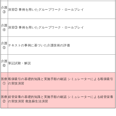
介護
演習② 事例を用いたグループワーク・ロールプレイ
③
介護
演習③ 事例を用いたグループワーク・ロールプレイ
④
介護
テキストの事例に基づいた介護技術の評価
⑤
介護
筆記試験・解説
⑥
医療
喀痰吸引の基礎的知識と実施手順の確認 シミュレーターによる喀痰吸引
①
の実技演習
医療
経管栄養の基礎的知識と実施手順の確認 シミュレーターによる経管栄養
②
の実技演習 救急蘇生法演習