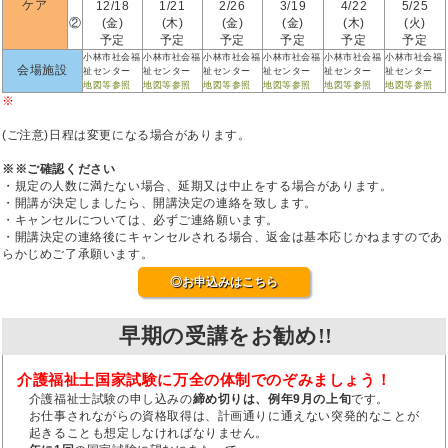
ケア
12/18
1/21
2/26
3/19
4/22
5/25
②
(金)
(木)
(金)
(金)
(木)
(火)
予定
予定
予定
予定
予定
予定
小林市社会福
小林市社会福
小林市社会福
小林市社会福
小林市社会福
小林市社会福
会場施設
祉センター
祉センター
祉センター
祉センター
祉センター
祉センター
地図等参照
地図等参照
地図等参照
地図等参照
地図等参照
地図等参照
※
(ご注意)日程は変更になる場合があります。
※※ご確認ください
・規定の人数に満たない場合、延期又は中止をする場合があります。
・開講が決定しましたら、開講決定の連絡を致します。
・キャンセルについては、必ずご連絡願います。
・開講決定の連絡後にキャンセルされる場合、返金は基本応じかねますのであ
らかじめご了承願います。
◎お申込みはこちら
早期の受講をお勧め!!
介護福祉士国家試験に万全の体制でのぞみましょう！
介護福祉士試験の申し込みの
締め切りは、例年9月の上旬
です。
お仕事されながらの資格取得は、計画通りに通えない突発的なことが
起きることも想定しなければなりません。