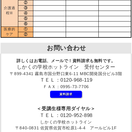
②
介護過
③
程Ⅲ
④
⑤
⑥
医療的
①
ケア
②
お問い合わせ
詳しくはお電話、メールで！資料請求も無料です。
しかくの学校ホットライン 受付センター
〒899-4341 霧島市国分野口東6-11 MBC開発国分ビル3階
ＴＥＬ：0120-968-119
ＦＡＸ：0995-73-7706
資料請求
＜受講生様専用ダイヤル＞
ＴＥＬ：0120-952-898
しかくの学校ホットライン
〒840-0831 佐賀県佐賀市松原1-4-4 アールビル1F