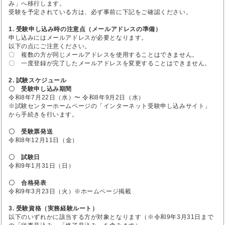
み」へ移行します。
受験を予定されている方は、必ず事前に下記をご確認ください。
1. 受験申し込み時の注意点（メールアドレスの準備）
申し込みにはメールアドレスが必要となります。
以下の点にご注意ください。
〇 複数の方が同じメールアドレスを使用することはできません。
〇 一度登録が完了したメールアドレスを変更することはできません。
2. 試験スケジュール
〇 受験申し込み期間
令和8年7月22日（水）〜 令和8年9月2日（水）
※試験センターホームページの「インターネット受験申し込みサイト」
から手続きを行います。
〇 受験票発送
令和8年12月11日（金）
〇 試験日
令和9年1月31日（日）
〇 合格発表
令和9年3月23日（火）※ホームページ掲載
3. 受験資格（実務経験ルート）
以下のいずれかに該当する方が対象となります（※令和9年3月31日まで