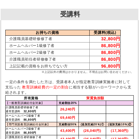
受講料
お持ちの資格
受講料(税込)
32,800円
介護職員基礎研修修了者
86,800円
ホームヘルパー1級修了者
86,800円
ホームヘルパー2級修了者
86,800円
介護職員初任者研修修了者
96,800円
上記記載の資格をお持ちでない方
※上記以外の費用はかかりません。不明点はお問い合わせください。
一定の条件を満たした方は、受講者本人が指定教育訓練実施者に対して
支払った
教育訓練経費の一定の割合
に相当する額がハローワークから支
給されます。
所有資格
実質負担額
【一般教育訓練給付金対象】
支給割合20%
介護職員基礎研修修了者
26,240円
通常受講料
32,800円
ホームヘルパー1級修了者
69,440円
通常受講料
86,800円
【専門実践教育訓練給付金対象】
支給割合50％
(追加支給20％)①
(追加支給10％)②
ホームヘルパー2級修了者
43,400円
(26,040円)
(17,360円)
通常受講料
86,800円
介護職員初任者研修修了者
43,400円
(26,040円)
(17,360円)