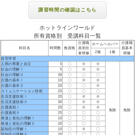
講習時間の確認はこちら
ホットラインワールド
所有資格別 受講科目一覧
介護職
介護職
ホームヘルパー
科目名
時間数
無資格
員初任
員基本
2級
1級
者研修
研修
自宅学習
人間の尊重と自立
5
〇
※
※
社会の理解Ⅰ
5
〇
※
※
社会の理解Ⅱ
30
〇
〇
〇
介護の基本Ⅰ
10
〇
※
※
介護の基本Ⅱ
20
〇
〇
※
コミュニケーション技術
20
〇
〇
〇
生活支援技術Ⅰ
20
〇
※
※
生活支援技術Ⅱ
30
〇
※
※
介護過程Ⅰ
20
〇
※
※
免除
免除
介護過程Ⅱ
25
〇
〇
〇
発達と老化の理解Ⅰ
10
〇
〇
〇
発達と老化の理解Ⅱ
20
〇
〇
〇
認知症の理解Ⅰ
10
〇
※
〇
認知症の理解Ⅱ
20
〇
〇
〇