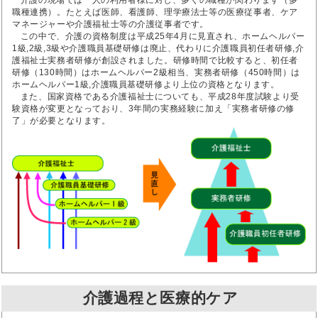
介護の現場では一人の利用者様に対し、多くの職種が関わります（多
職種連携）。たとえば医師、看護師、理学療法士等の医療従事者、ケア
マネージャーや介護福祉士等の介護従事者です。
この中で、介護の資格制度は平成25年4月に見直され、ホームヘルパー
1級,2級,3級や介護職員基礎研修は廃止、代わりに介護職員初任者研修,介
護福祉士実務者研修が創設されました。研修時間で比較すると、初任者
研修（130時間）はホームヘルパー2級相当、実務者研修（450時間）は
ホームヘルパー1級,介護職員基礎研修より上位の資格となります。
また、国家資格である介護福祉士についても、平成28年度試験より受
験資格が変更となっており、3年間の実務経験に加え「実務者研修の修
了」が必要となります。
介護過程と医療的ケア