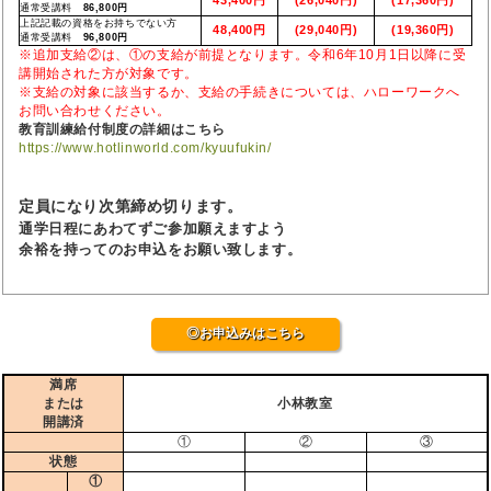
通常受講料
86,800円
上記記載の資格をお持ちでない方
48,400円
(29,040円)
(19,360円)
通常受講料
96,800円
※追加支給②は、①の支給が前提となります。令和6年10月1日以降に受
講開始された方が対象です。
※支給の対象に該当するか、支給の手続きについては、ハローワークへ
お問い合わせください。
教育訓練給付制度の詳細はこちら
https://www.hotlinworld.com/kyuufukin/
定員になり次第締め切ります。
通学日程にあわてずご参加願えますよう
余裕を持ってのお申込をお願い致します。
◎お申込みはこちら
満席
または
小林教室
開講済
①
②
③
状態
①