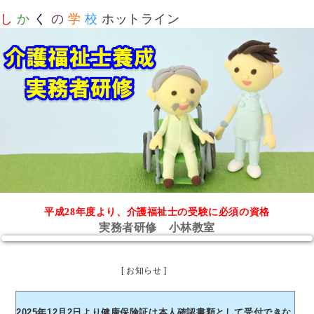
し
か
く
の
学
校
ホットライン
平成28年度より、介護福祉士の受験に必須の資格
実務者研修 小林教室
[ お知らせ ]
2025年12月2日より健康保険証は本人確認書類として受付できな