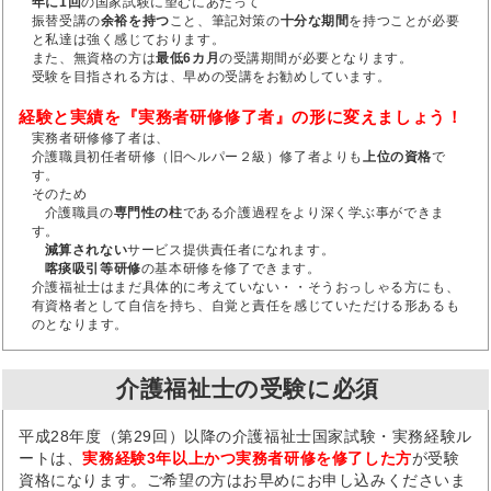
年に1回
の国家試験に望むにあたって
振替受講の
余裕を持つ
こと、筆記対策の
十分な期間
を持つことが必要
と私達は強く感じております。
また、無資格の方は
最低6カ月
の受講期間が必要となります。
受験を目指される方は、早めの受講をお勧めしています。
経験と実績を『実務者研修修了者』の形に変えましょう！
実務者研修修了者は、
介護職員初任者研修（旧ヘルパー２級）修了者よりも
上位の資格
で
す。
そのため
介護職員の
専門性の柱
である介護過程をより深く学ぶ事ができま
す。
減算されない
サービス提供責任者になれます。
喀痰吸引等研修
の基本研修を修了できます。
介護福祉士はまだ具体的に考えていない・・そうおっしゃる方にも、
有資格者として自信を持ち、自覚と責任を感じていただける形あるも
のとなります。
介護福祉士の受験に必須
平成28年度（第29回）以降の介護福祉士国家試験・実務経験ル
ートは、
実務経験3年以上かつ実務者研修を修了した方
が受験
資格になります。ご希望の方はお早めにお申し込みくださいま