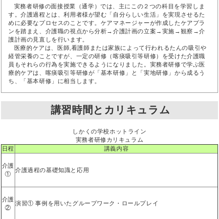
実務者研修の面接授業（通学）では、主にこの２つの科目を学習しま
す。介護過程とは、利用者様が望む「自分らしい生活」を実現させるた
めに必要なプロセスのことです。ケアマネージャーが作成したケアプラ
ンを踏まえ、介護職の視点から分析→介護計画の立案→実施→観察→介
護計画の見直しを行います。
医療的ケアは、医師,看護師または家族によって行われるたんの吸引や
経管栄養のことですが、一定の研修（喀痰吸引等研修）を受けた介護職
員もそれらの行為を実施できるようになりました。実務者研修で学ぶ医
療的ケアは、喀痰吸引等研修が「基本研修」と「実地研修」から成るう
ち、「基本研修」に相当します。
講習時間とカリキュラム
しかくの学校ホットライン
実務者研修カリキュラム
日程
講義内容
介護
介護過程の基礎知識と応用
①
介護
演習① 事例を用いたグループワーク・ロールプレイ
②