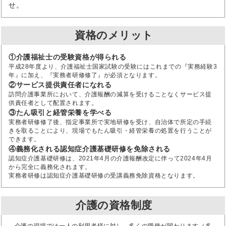
せ。
資格のメリット
①介護福祉士の受験資格が得られる
平成28年度より、介護福祉士国家試験の受験にはこれまでの『実務経験3
年』に加え、『実務者研修修了』が必須となります。
②サービス提供責任者になれる
訪問介護事業所において、介護報酬の減算を受けることなくサービス提
供責任者として配置されます。
③たん吸引と経管栄養を学べる
実務者研修修了後、指定事業所で実地研修を受け、自治体で所定の手続
きを取ることにより、現場でもたん吸引・経管栄養の処置を行うことが
できます。
④義務化される認知症介護基礎研修を免除される
認知症介護基礎研修は、2021年4月の介護報酬改定に伴って2024年4月
から完全に義務化されます。
実務者研修は認知症介護基礎研修の受講義務免除資格となります。
介護の資格制度