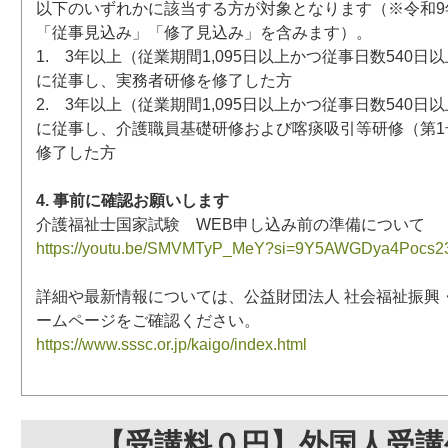
以下のいずれかに該当する方が対象となります（※令和9年
「従事見込み」「修了見込み」を含みます）。
1. 3年以上（従業期間1,095日以上かつ従事日数540
に従事し、実務者研修を修了した方
2. 3年以上（従業期間1,095日以上かつ従事日数540
に従事し、介護職員基礎研修および喀痰吸引等研修（第1
修了した方
4. 事前に確認お願いします
介護福祉士国家試験 WEB申し込み前の準備について
https://youtu.be/SMVMTyP_MeY?si=9Y5AWGDya4Pocs2
詳細や最新情報については、公益財団法人 社会福祉振興
ームページをご確認ください。
https://www.sssc.or.jp/kaigo/index.html
【受講料０円】外国人受講