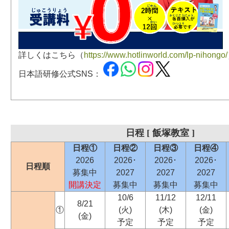
詳しくはこちら（
https://www.hotlinworld.com/lp-nihongo/
日本語研修公式SNS：
日程 [ 飯塚教室 ]
日程①
日程②
日程③
日程④
2026
2026･
2026･
2026･
日程順
募集中
2027
2027
2027
開講決定
募集中
募集中
募集中
10/6
11/12
12/11
8/21
①
(火)
(木)
(金)
(金)
予定
予定
予定