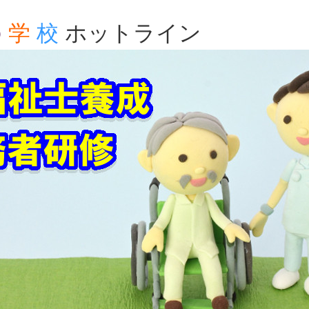
の
学
校
ホットライン