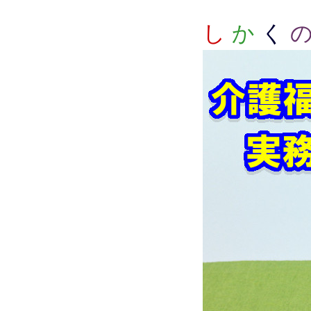
し
か
く