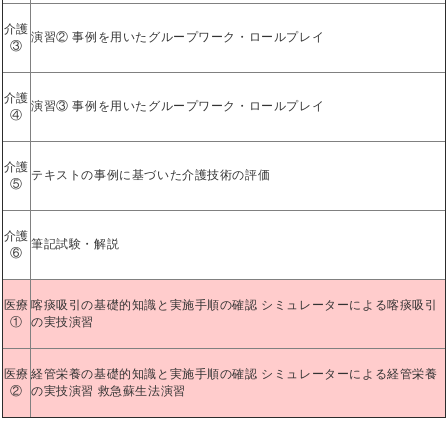
介護
演習② 事例を用いたグループワーク・ロールプレイ
③
介護
演習③ 事例を用いたグループワーク・ロールプレイ
④
介護
テキストの事例に基づいた介護技術の評価
⑤
介護
筆記試験・解説
⑥
医療
喀痰吸引の基礎的知識と実施手順の確認 シミュレーターによる喀痰吸引
①
の実技演習
医療
経管栄養の基礎的知識と実施手順の確認 シミュレーターによる経管栄養
②
の実技演習 救急蘇生法演習