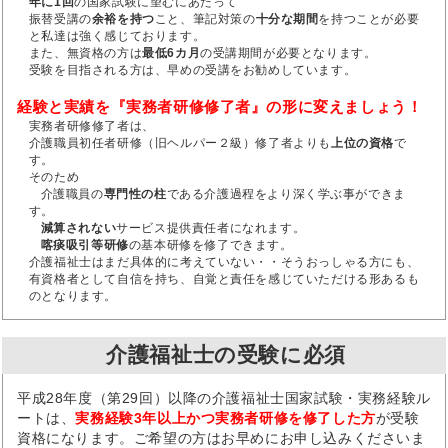
年に1回
の国家試験に望むにあたって
振替受講の
余裕を持つ
こと、筆記対策の
十分な期間
を持つことが必要
と私達は強く感じております。
また、無資格の方は
最低6カ月
の受講期間が必要となります。
受験を目指される方は、早めの受講をお勧めしています。
経験と実績を『実務者研修修了者』の形に変えましょう！
実務者研修修了者は、
介護職員初任者研修（旧ヘルパー２級）修了者よりも
上位の資格
で
す。
そのため
介護職員の
専門性の柱
である介護過程をより深く学ぶ事ができま
す。
減算されない
サービス提供責任者になれます。
喀痰吸引等研修
の基本研修を修了できます。
介護福祉士はまだ具体的に考えていない・・そうおっしゃる方にも、
有資格者として自信を持ち、自覚と責任を感じていただける形あるも
のとなります。
介護福祉士の受験に必須
平成28年度（第29回）以降の介護福祉士国家試験・実務経験ル
ートは、
実務経験3年以上かつ実務者研修を修了した方
が受験
資格になります。ご希望の方はお早めにお申し込みくださいま