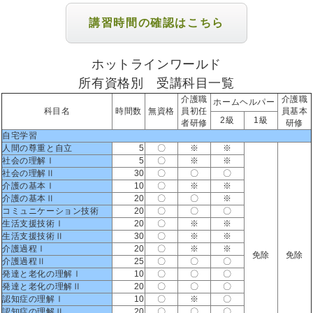
講習時間の確認はこちら
ホットラインワールド
所有資格別 受講科目一覧
介護職
介護職
ホームヘルパー
科目名
時間数
無資格
員初任
員基本
2級
1級
者研修
研修
自宅学習
人間の尊重と自立
5
〇
※
※
社会の理解Ⅰ
5
〇
※
※
社会の理解Ⅱ
30
〇
〇
〇
介護の基本Ⅰ
10
〇
※
※
介護の基本Ⅱ
20
〇
〇
※
コミュニケーション技術
20
〇
〇
〇
生活支援技術Ⅰ
20
〇
※
※
生活支援技術Ⅱ
30
〇
※
※
介護過程Ⅰ
20
〇
※
※
免除
免除
介護過程Ⅱ
25
〇
〇
〇
発達と老化の理解Ⅰ
10
〇
〇
〇
発達と老化の理解Ⅱ
20
〇
〇
〇
認知症の理解Ⅰ
10
〇
※
〇
認知症の理解Ⅱ
20
〇
〇
〇