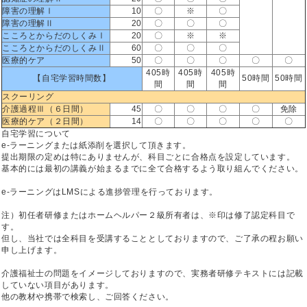
障害の理解Ⅰ
10
〇
※
〇
障害の理解Ⅱ
20
〇
〇
〇
こころとからだのしくみⅠ
20
〇
※
※
こころとからだのしくみⅡ
60
〇
〇
〇
医療的ケア
50
〇
〇
〇
〇
〇
405時
405時
405時
【自宅学習時間数】
50時間
50時間
間
間
間
スクーリング
介護過程Ⅲ（６日間）
45
〇
〇
〇
〇
免除
医療的ケア（２日間）
14
〇
〇
〇
〇
〇
自宅学習について
e-ラーニングまたは紙添削を選択して頂きます。
提出期限の定めは特にありませんが、科目ごとに合格点を設定しています。
基本的には最初の講義が始まるまでに全て合格するよう取り組んでください。
e-ラーニングはLMSによる進捗管理を行っております。
注）初任者研修またはホームヘルパー２級所有者は、※印は修了認定科目で
す。
但し、当社では全科目を受講することとしておりますので、ご了承の程お願い
申し上げます。
介護福祉士の問題をイメージしておりますので、実務者研修テキストには記載
していない項目があります。
他の教材や携帯で検索し、ご回答ください。