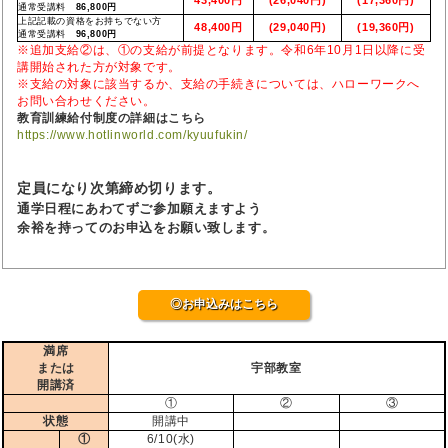
通常受講料
86,800円
上記記載の資格をお持ちでない方
48,400円
(29,040円)
(19,360円)
通常受講料
96,800円
※追加支給②は、①の支給が前提となります。令和6年10月1日以降に受
講開始された方が対象です。
※支給の対象に該当するか、支給の手続きについては、ハローワークへ
お問い合わせください。
教育訓練給付制度の詳細はこちら
https://www.hotlinworld.com/kyuufukin/
定員になり次第締め切ります。
通学日程にあわてずご参加願えますよう
余裕を持ってのお申込をお願い致します。
◎お申込みはこちら
満席
または
宇部教室
開講済
①
②
③
状態
開講中
①
6/10(水)