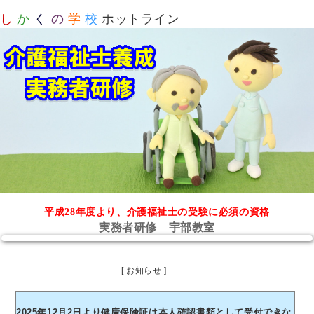
し
か
く
の
学
校
ホットライン
平成28年度より、介護福祉士の受験に必須の資格
実務者研修 宇部教室
[ お知らせ ]
2025年12月2日より健康保険証は本人確認書類として受付できな