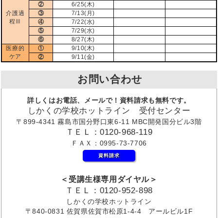
②
6/25(木)
介護過
③
7/13(月)
程Ⅲ
④
7/22(水)
⑤
7/29(水)
⑥
8/27(木)
医療的
①
9/10(木)
ケア
②
9/11(金)
お問い合わせ
詳しくはお電話、メールで！資料請求も無料です。
しかくの学校ホットライン 受付センター
〒899-4341 霧島市国分野口東6-11 MBC開発国分ビル3階
ＴＥＬ：0120-968-119
ＦＡＸ：0995-73-7706
資料請求
＜受講生様専用ダイヤル＞
ＴＥＬ：0120-952-898
しかくの学校ホットライン
〒840-0831 佐賀県佐賀市松原1-4-4 アールビル1F