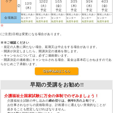
ケア
12/22
1/15
2/25
3/24
4/23
12/3
②
(火)
(金)
(木)
(水)
(金)
(木)
予定
予定
予定
予定
予定
福祉ふれあい
福祉ふれあい
福祉ふれあい
福祉ふれあい
福祉ふれあい
福祉ふれあい
会場施設
センター
センター
センター
センター
センター
センター
地図等参照
地図等参照
地図等参照
地図等参照
地図等参照
地図等参照
※
(ご注意)日程は変更になる場合があります。
※※ご確認ください
・規定の人数に満たない場合、延期又は中止をする場合があります。
・開講が決定しましたら、開講決定の連絡を致します。
・キャンセルについては、必ずご連絡願います。
・開講決定の連絡後にキャンセルされる場合、返金は基本応じかねますのであ
らかじめご了承願います。
◎お申込みはこちら
早期の受講をお勧め!!
介護福祉士国家試験に万全の体制でのぞみましょう！
介護福祉士試験の申し込みの
締め切りは、例年9月の上旬
です。
お仕事されながらの資格取得は、計画通りに通えない突発的なことが
起きることも想定しなければなりません。