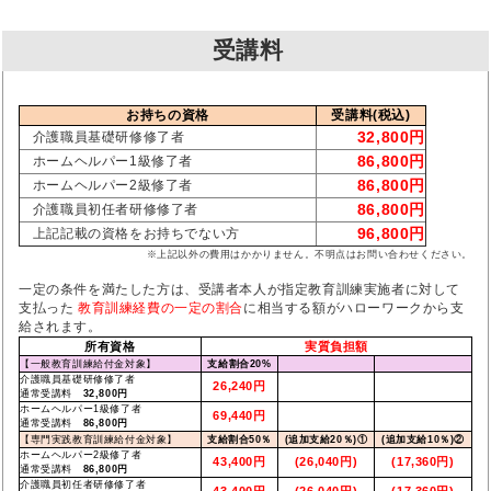
受講料
お持ちの資格
受講料(税込)
32,800円
介護職員基礎研修修了者
86,800円
ホームヘルパー1級修了者
86,800円
ホームヘルパー2級修了者
86,800円
介護職員初任者研修修了者
96,800円
上記記載の資格をお持ちでない方
※上記以外の費用はかかりません。不明点はお問い合わせください。
一定の条件を満たした方は、受講者本人が指定教育訓練実施者に対して
支払った
教育訓練経費の一定の割合
に相当する額がハローワークから支
給されます。
所有資格
実質負担額
【一般教育訓練給付金対象】
支給割合20%
介護職員基礎研修修了者
26,240円
通常受講料
32,800円
ホームヘルパー1級修了者
69,440円
通常受講料
86,800円
【専門実践教育訓練給付金対象】
支給割合50％
(追加支給20％)①
(追加支給10％)②
ホームヘルパー2級修了者
43,400円
(26,040円)
(17,360円)
通常受講料
86,800円
介護職員初任者研修修了者
43,400円
(26,040円)
(17,360円)