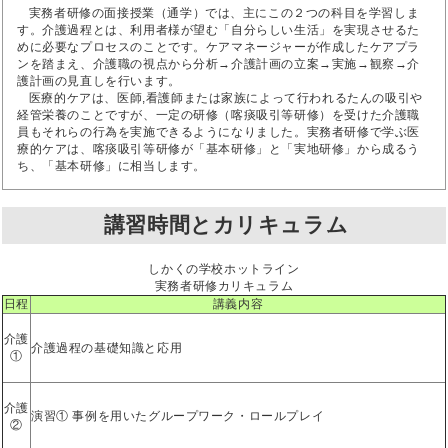
実務者研修の面接授業（通学）では、主にこの２つの科目を学習しま
す。介護過程とは、利用者様が望む「自分らしい生活」を実現させるた
めに必要なプロセスのことです。ケアマネージャーが作成したケアプラ
ンを踏まえ、介護職の視点から分析→介護計画の立案→実施→観察→介
護計画の見直しを行います。
医療的ケアは、医師,看護師または家族によって行われるたんの吸引や
経管栄養のことですが、一定の研修（喀痰吸引等研修）を受けた介護職
員もそれらの行為を実施できるようになりました。実務者研修で学ぶ医
療的ケアは、喀痰吸引等研修が「基本研修」と「実地研修」から成るう
ち、「基本研修」に相当します。
講習時間とカリキュラム
しかくの学校ホットライン
実務者研修カリキュラム
日程
講義内容
介護
介護過程の基礎知識と応用
①
介護
演習① 事例を用いたグループワーク・ロールプレイ
②