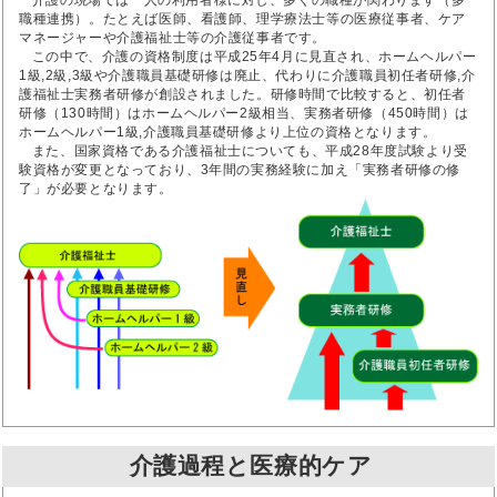
介護の現場では一人の利用者様に対し、多くの職種が関わります（多
職種連携）。たとえば医師、看護師、理学療法士等の医療従事者、ケア
マネージャーや介護福祉士等の介護従事者です。
この中で、介護の資格制度は平成25年4月に見直され、ホームヘルパー
1級,2級,3級や介護職員基礎研修は廃止、代わりに介護職員初任者研修,介
護福祉士実務者研修が創設されました。研修時間で比較すると、初任者
研修（130時間）はホームヘルパー2級相当、実務者研修（450時間）は
ホームヘルパー1級,介護職員基礎研修より上位の資格となります。
また、国家資格である介護福祉士についても、平成28年度試験より受
験資格が変更となっており、3年間の実務経験に加え「実務者研修の修
了」が必要となります。
介護過程と医療的ケア