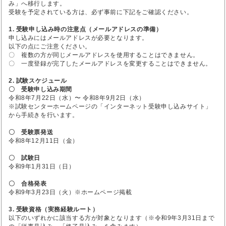
み」へ移行します。
受験を予定されている方は、必ず事前に下記をご確認ください。
1. 受験申し込み時の注意点（メールアドレスの準備）
申し込みにはメールアドレスが必要となります。
以下の点にご注意ください。
〇 複数の方が同じメールアドレスを使用することはできません。
〇 一度登録が完了したメールアドレスを変更することはできません。
2. 試験スケジュール
〇 受験申し込み期間
令和8年7月22日（水）〜 令和8年9月2日（水）
※試験センターホームページの「インターネット受験申し込みサイト」
から手続きを行います。
〇 受験票発送
令和8年12月11日（金）
〇 試験日
令和9年1月31日（日）
〇 合格発表
令和9年3月23日（火）※ホームページ掲載
3. 受験資格（実務経験ルート）
以下のいずれかに該当する方が対象となります（※令和9年3月31日まで