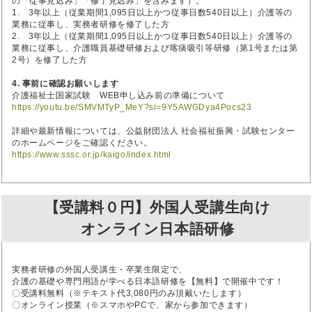
の「従事見込み」「修了見込み」を含みます）。
1. 3年以上（従業期間1,095日以上かつ従事日数540日以上）介護等の
業務に従事し、実務者研修を修了した方
2. 3年以上（従業期間1,095日以上かつ従事日数540日以上）介護等の
業務に従事し、介護職員基礎研修および喀痰吸引等研修（第1号または第
2号）を修了した方
4. 事前に確認お願いします
介護福祉士国家試験 WEB申し込み前の準備について
https://youtu.be/SMVMTyP_MeY?si=9Y5AWGDya4Pocs23
詳細や最新情報については、公益財団法人 社会福祉振興・試験センター
のホームページをご確認ください。
https://www.sssc.or.jp/kaigo/index.html
【受講料０円】外国人受講生向け
オンライン日本語研修
実務者研修の外国人受講生・卒業生限定で、
介護の基礎や専門用語が学べる日本語研修を【無料】で開催中です！
〇受講料無料（※テキスト代3,080円のみ頂戴いたします）
〇オンライン授業（※スマホやPCで、家から参加できます）