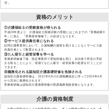
せ。
資格のメリット
①介護福祉士の受験資格が得られる
平成28年度より、介護福祉士国家試験の受験にはこれまでの『実務経験3
年』に加え、『実務者研修修了』が必須となります。
②サービス提供責任者になれる
訪問介護事業所において、介護報酬の減算を受けることなくサービス提
供責任者として配置されます。
③たん吸引と経管栄養を学べる
実務者研修修了後、指定事業所で実地研修を受け、自治体で所定の手続
きを取ることにより、現場でもたん吸引・経管栄養の処置を行うことが
できます。
④義務化される認知症介護基礎研修を免除される
認知症介護基礎研修は、2021年4月の介護報酬改定に伴って2024年4月
から完全に義務化されます。
実務者研修は認知症介護基礎研修の受講義務免除資格となります。
介護の資格制度