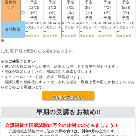
医療的
予定
予定
予定
予定
予定
予定
ケア
12/25
1/22
2/25
3/24
4/27
5/28
②
(金)
(金)
(木)
(水)
(火)
(金)
予定
予定
予定
予定
予定
予定
春日市ふれあ
春日市ふれあ
春日市ふれあ
春日市ふれあ
春日市ふれあ
春日市ふれあ
い文化センタ
い文化センタ
い文化センタ
い文化センタ
い文化センタ
い文化センタ
会場施設
ー
ー
ー
ー
ー
ー
地図等参照
地図等参照
地図等参照
地図等参照
地図等参照
地図等参照
※
(ご注意)日程は変更になる場合があります。
※※ご確認ください
・規定の人数に満たない場合、延期又は中止をする場合があります。
・開講が決定しましたら、開講決定の連絡を致します。
・キャンセルについては、必ずご連絡願います。
・開講決定の連絡後にキャンセルされる場合、返金は基本応じかねますのであ
らかじめご了承願います。
◎お申込みはこちら
早期の受講をお勧め!!
介護福祉士国家試験に万全の体制でのぞみましょう！
介護福祉士試験の申し込みの
締め切りは、例年9月の上旬
です。