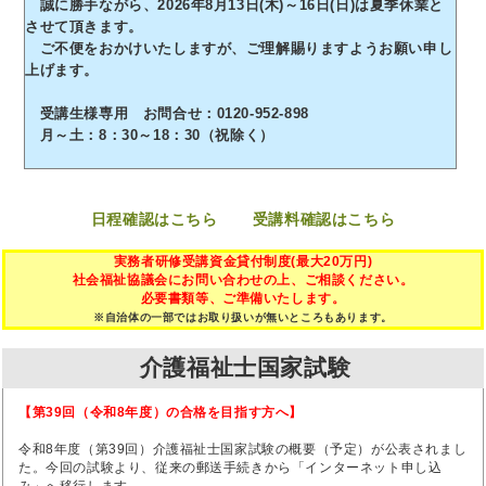
誠に勝手ながら、2026年8月13日(木)～16日(日)は夏季休業と
させて頂きます。
ご不便をおかけいたしますが、ご理解賜りますようお願い申し
上げます。
受講生様専用 お問合せ：0120-952-898
月～土：8：30～18：30（祝除く）
日程確認はこちら
受講料確認はこちら
実務者研修受講資金貸付制度(最大20万円)
社会福祉協議会にお問い合わせの上、ご相談ください。
必要書類等、ご準備いたします。
※自治体の一部ではお取り扱いが無いところもあります。
介護福祉士国家試験
【第39回（令和8年度）の合格を目指す方へ】
令和8年度（第39回）介護福祉士国家試験の概要（予定）が公表されまし
た。今回の試験より、従来の郵送手続きから「インターネット申し込
み」へ移行します。