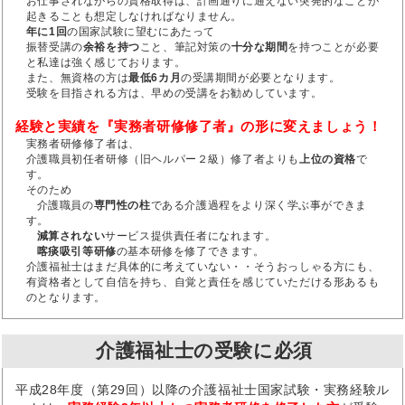
お仕事されながらの資格取得は、計画通りに通えない突発的なことが
起きることも想定しなければなりません。
年に1回
の国家試験に望むにあたって
振替受講の
余裕を持つ
こと、筆記対策の
十分な期間
を持つことが必要
と私達は強く感じております。
また、無資格の方は
最低6カ月
の受講期間が必要となります。
受験を目指される方は、早めの受講をお勧めしています。
経験と実績を『実務者研修修了者』の形に変えましょう！
実務者研修修了者は、
介護職員初任者研修（旧ヘルパー２級）修了者よりも
上位の資格
で
す。
そのため
介護職員の
専門性の柱
である介護過程をより深く学ぶ事ができま
す。
減算されない
サービス提供責任者になれます。
喀痰吸引等研修
の基本研修を修了できます。
介護福祉士はまだ具体的に考えていない・・そうおっしゃる方にも、
有資格者として自信を持ち、自覚と責任を感じていただける形あるも
のとなります。
介護福祉士の受験に必須
平成28年度（第29回）以降の介護福祉士国家試験・実務経験ル