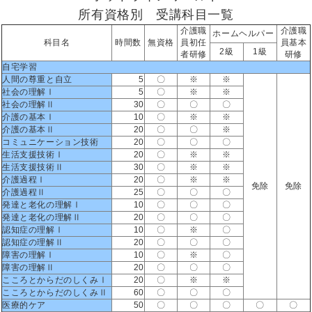
所有資格別 受講科目一覧
介護職
介護職
ホームヘルパー
科目名
時間数
無資格
員初任
員基本
2級
1級
者研修
研修
自宅学習
人間の尊重と自立
5
〇
※
※
社会の理解Ⅰ
5
〇
※
※
社会の理解Ⅱ
30
〇
〇
〇
介護の基本Ⅰ
10
〇
※
※
介護の基本Ⅱ
20
〇
〇
※
コミュニケーション技術
20
〇
〇
〇
生活支援技術Ⅰ
20
〇
※
※
生活支援技術Ⅱ
30
〇
※
※
介護過程Ⅰ
20
〇
※
※
免除
免除
介護過程Ⅱ
25
〇
〇
〇
発達と老化の理解Ⅰ
10
〇
〇
〇
発達と老化の理解Ⅱ
20
〇
〇
〇
認知症の理解Ⅰ
10
〇
※
〇
認知症の理解Ⅱ
20
〇
〇
〇
障害の理解Ⅰ
10
〇
※
〇
障害の理解Ⅱ
20
〇
〇
〇
こころとからだのしくみⅠ
20
〇
※
※
こころとからだのしくみⅡ
60
〇
〇
〇
医療的ケア
50
〇
〇
〇
〇
〇