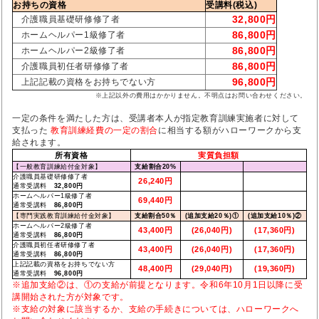
お持ちの資格
受講料(税込)
32,800円
介護職員基礎研修修了者
86,800円
ホームヘルパー1級修了者
86,800円
ホームヘルパー2級修了者
86,800円
介護職員初任者研修修了者
96,800円
上記記載の資格をお持ちでない方
※上記以外の費用はかかりません。不明点はお問い合わせください。
一定の条件を満たした方は、受講者本人が指定教育訓練実施者に対して
支払った
教育訓練経費の一定の割合
に相当する額がハローワークから支
給されます。
所有資格
実質負担額
【一般教育訓練給付金対象】
支給割合20%
介護職員基礎研修修了者
26,240円
通常受講料
32,800円
ホームヘルパー1級修了者
69,440円
通常受講料
86,800円
【専門実践教育訓練給付金対象】
支給割合50％
(追加支給20％)①
(追加支給10％)②
ホームヘルパー2級修了者
43,400円
(26,040円)
(17,360円)
通常受講料
86,800円
介護職員初任者研修修了者
43,400円
(26,040円)
(17,360円)
通常受講料
86,800円
上記記載の資格をお持ちでない方
48,400円
(29,040円)
(19,360円)
通常受講料
96,800円
※追加支給②は、①の支給が前提となります。令和6年10月1日以降に受
講開始された方が対象です。
※支給の対象に該当するか、支給の手続きについては、ハローワークへ