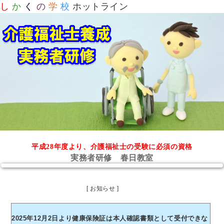
し
か
く
の
学
校
ホットライン
平成28年度より、介護福祉士の受験に必須の資格
実務者研修 春日教室
[ お知らせ ]
2025年12月2日より健康保険証は本人確認書類として受付できな