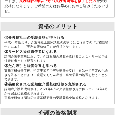
ートは、
実務経験3年以上かつ実務者研修を修了した方
が受験
資格になります。ご希望の方はお早めにお申し込みくださいま
せ。
資格のメリット
①介護福祉士の受験資格が得られる
平成28年度より、介護福祉士国家試験の受験にはこれまでの『実務経験3
年』に加え、『実務者研修修了』が必須となります。
②サービス提供責任者になれる
訪問介護事業所において、介護報酬の減算を受けることなくサービス提
供責任者として配置されます。
③たん吸引と経管栄養を学べる
実務者研修修了後、指定事業所で実地研修を受け、自治体で所定の手続
きを取ることにより、現場でもたん吸引・経管栄養の処置を行うことが
できます。
④義務化される認知症介護基礎研修を免除される
認知症介護基礎研修は、2021年4月の介護報酬改定に伴って2024年4月
から完全に義務化されます。
実務者研修は認知症介護基礎研修の受講義務免除資格となります。
介護の資格制度