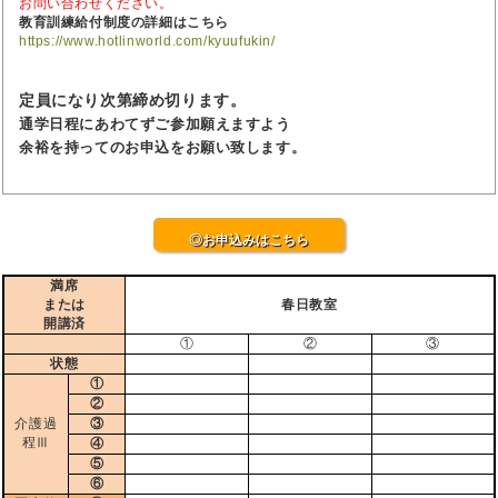
お問い合わせください。
教育訓練給付制度の詳細はこちら
https://www.hotlinworld.com/kyuufukin/
定員になり次第締め切ります。
通学日程にあわてずご参加願えますよう
余裕を持ってのお申込をお願い致します。
◎お申込みはこちら
満席
または
春日教室
開講済
①
②
③
状態
①
②
介護過
③
程Ⅲ
④
⑤
⑥