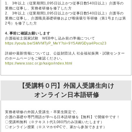
1. 3年以上（従業期間1,095日以上かつ従事日数540日以上）介護等の
業務に従事し、実務者研修を修了した方
2. 3年以上（従業期間1,095日以上かつ従事日数540日以上）介護等の
業務に従事し、介護職員基礎研修および喀痰吸引等研修（第1号または第
2号）を修了した方
4. 事前に確認お願いします
介護福祉士国家試験 WEB申し込み前の準備について
https://youtu.be/SMVMTyP_MeY?si=9Y5AWGDya4Pocs23
詳細や最新情報については、公益財団法人 社会福祉振興・試験センター
のホームページをご確認ください。
https://www.sssc.or.jp/kaigo/index.html
【受講料０円】外国人受講生向け
オンライン日本語研修
実務者研修の外国人受講生・卒業生限定で、
介護の基礎や専門用語が学べる日本語研修を【無料】で開催中です！
〇受講料無料（※テキスト代3,080円のみ頂戴いたします）
〇オンライン授業（※スマホやPCで、家から参加できます）