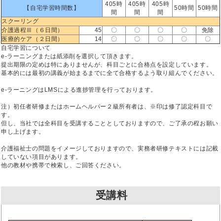
405時
405時
405時
【自宅学習時間数】
50時間
50時間
間
間
間
スクーリング
介護過程Ⅲ（６日間）
45
〇
〇
〇
〇
免除
医療的ケア（２日間）
14
〇
〇
〇
〇
〇
自宅学習について
e-ラーニングまたは紙添削を選択して頂きます。
提出期限の定めは特にありませんが、科目ごとに合格点を設定しています。
基本的には最初の講義が始まるまでに全て合格するよう取り組んでください。
e-ラーニングはLMSによる進捗管理を行っております。
注）初任者研修またはホームヘルパー２級所有者は、※印は修了認定科目で
す。
但し、当社では全科目を受講することとしておりますので、ご了承の程お願い
申し上げます。
介護福祉士の問題をイメージしておりますので、実務者研修テキストには記載
していない項目があります。
他の教材や携帯で検索し、ご回答ください。
受講料