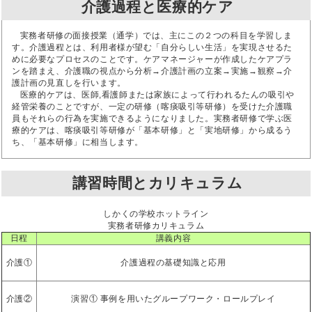
介護過程と医療的ケア
実務者研修の面接授業（通学）では、主にこの２つの科目を学習しま
す。介護過程とは、利用者様が望む「自分らしい生活」を実現させるた
めに必要なプロセスのことです。ケアマネージャーが作成したケアプラ
ンを踏まえ、介護職の視点から分析→介護計画の立案→実施→観察→介
護計画の見直しを行います。
医療的ケアは、医師,看護師または家族によって行われるたんの吸引や
経管栄養のことですが、一定の研修（喀痰吸引等研修）を受けた介護職
員もそれらの行為を実施できるようになりました。実務者研修で学ぶ医
療的ケアは、喀痰吸引等研修が「基本研修」と「実地研修」から成るう
ち、「基本研修」に相当します。
講習時間とカリキュラム
しかくの学校ホットライン
実務者研修カリキュラム
日程
講義内容
介護①
介護過程の基礎知識と応用
介護②
演習① 事例を用いたグループワーク・ロールプレイ