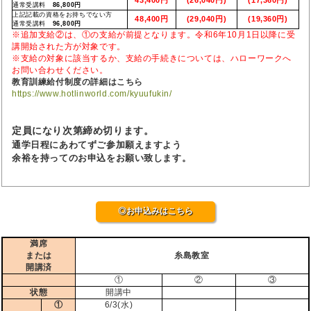
通常受講料
86,800円
上記記載の資格をお持ちでない方
48,400円
(29,040円)
(19,360円)
通常受講料
96,800円
※追加支給②は、①の支給が前提となります。令和6年10月1日以降に受
講開始された方が対象です。
※支給の対象に該当するか、支給の手続きについては、ハローワークへ
お問い合わせください。
教育訓練給付制度の詳細はこちら
https://www.hotlinworld.com/kyuufukin/
定員になり次第締め切ります。
通学日程にあわてずご参加願えますよう
余裕を持ってのお申込をお願い致します。
◎お申込みはこちら
満席
または
糸島教室
開講済
①
②
③
状態
開講中
①
6/3(水)