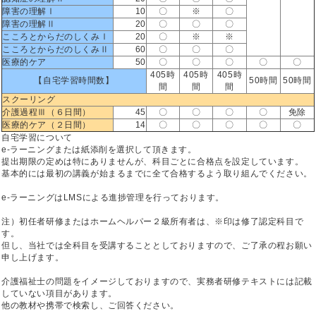
障害の理解Ⅰ
10
〇
※
〇
障害の理解Ⅱ
20
〇
〇
〇
こころとからだのしくみⅠ
20
〇
※
※
こころとからだのしくみⅡ
60
〇
〇
〇
医療的ケア
50
〇
〇
〇
〇
〇
405時
405時
405時
【自宅学習時間数】
50時間
50時間
間
間
間
スクーリング
介護過程Ⅲ（６日間）
45
〇
〇
〇
〇
免除
医療的ケア（２日間）
14
〇
〇
〇
〇
〇
自宅学習について
e-ラーニングまたは紙添削を選択して頂きます。
提出期限の定めは特にありませんが、科目ごとに合格点を設定しています。
基本的には最初の講義が始まるまでに全て合格するよう取り組んでください。
e-ラーニングはLMSによる進捗管理を行っております。
注）初任者研修またはホームヘルパー２級所有者は、※印は修了認定科目で
す。
但し、当社では全科目を受講することとしておりますので、ご了承の程お願い
申し上げます。
介護福祉士の問題をイメージしておりますので、実務者研修テキストには記載
していない項目があります。
他の教材や携帯で検索し、ご回答ください。