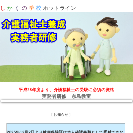
し
か
く
の
学
校
ホットライン
平成28年度より、介護福祉士の受験に必須の資格
実務者研修 糸島教室
[ お知らせ ]
2025年12月2日より健康保険証は本人確認書類として受付できな