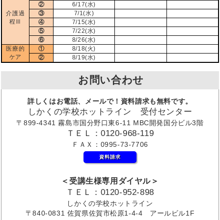
②
6/17(水)
介護過
③
7/1(水)
程Ⅲ
④
7/15(水)
⑤
7/22(水)
⑥
8/26(水)
医療的
①
8/18(火)
ケア
②
8/19(水)
お問い合わせ
詳しくはお電話、メールで！資料請求も無料です。
しかくの学校ホットライン 受付センター
〒899-4341 霧島市国分野口東6-11 MBC開発国分ビル3階
ＴＥＬ：0120-968-119
ＦＡＸ：0995-73-7706
資料請求
＜受講生様専用ダイヤル＞
ＴＥＬ：0120-952-898
しかくの学校ホットライン
〒840-0831 佐賀県佐賀市松原1-4-4 アールビル1F