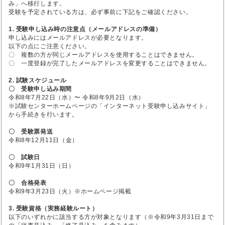
み」へ移行します。
受験を予定されている方は、必ず事前に下記をご確認ください。
1. 受験申し込み時の注意点（メールアドレスの準備）
申し込みにはメールアドレスが必要となります。
以下の点にご注意ください。
〇 複数の方が同じメールアドレスを使用することはできません。
〇 一度登録が完了したメールアドレスを変更することはできません。
2. 試験スケジュール
〇 受験申し込み期間
令和8年7月22日（水）〜 令和8年9月2日（水）
※試験センターホームページの「インターネット受験申し込みサイト」
から手続きを行います。
〇 受験票発送
令和8年12月11日（金）
〇 試験日
令和9年1月31日（日）
〇 合格発表
令和9年3月23日（火）※ホームページ掲載
3. 受験資格（実務経験ルート）
以下のいずれかに該当する方が対象となります（※令和9年3月31日まで