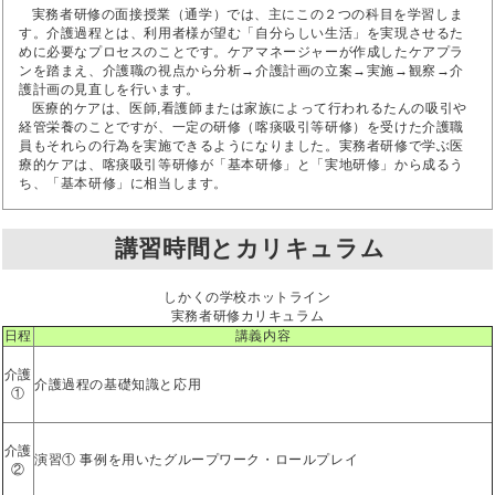
実務者研修の面接授業（通学）では、主にこの２つの科目を学習しま
す。介護過程とは、利用者様が望む「自分らしい生活」を実現させるた
めに必要なプロセスのことです。ケアマネージャーが作成したケアプラ
ンを踏まえ、介護職の視点から分析→介護計画の立案→実施→観察→介
護計画の見直しを行います。
医療的ケアは、医師,看護師または家族によって行われるたんの吸引や
経管栄養のことですが、一定の研修（喀痰吸引等研修）を受けた介護職
員もそれらの行為を実施できるようになりました。実務者研修で学ぶ医
療的ケアは、喀痰吸引等研修が「基本研修」と「実地研修」から成るう
ち、「基本研修」に相当します。
講習時間とカリキュラム
しかくの学校ホットライン
実務者研修カリキュラム
日程
講義内容
介護
介護過程の基礎知識と応用
①
介護
演習① 事例を用いたグループワーク・ロールプレイ
②