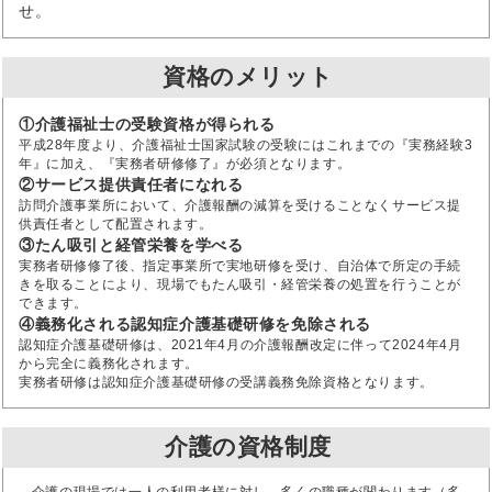
せ。
資格のメリット
①介護福祉士の受験資格が得られる
平成28年度より、介護福祉士国家試験の受験にはこれまでの『実務経験3
年』に加え、『実務者研修修了』が必須となります。
②サービス提供責任者になれる
訪問介護事業所において、介護報酬の減算を受けることなくサービス提
供責任者として配置されます。
③たん吸引と経管栄養を学べる
実務者研修修了後、指定事業所で実地研修を受け、自治体で所定の手続
きを取ることにより、現場でもたん吸引・経管栄養の処置を行うことが
できます。
④義務化される認知症介護基礎研修を免除される
認知症介護基礎研修は、2021年4月の介護報酬改定に伴って2024年4月
から完全に義務化されます。
実務者研修は認知症介護基礎研修の受講義務免除資格となります。
介護の資格制度