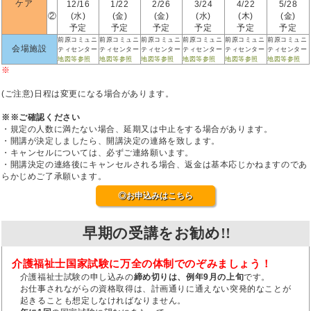
ケア
12/16
1/22
2/26
3/24
4/22
5/28
②
(水)
(金)
(金)
(水)
(木)
(金)
予定
予定
予定
予定
予定
予定
前原コミュニ
前原コミュニ
前原コミュニ
前原コミュニ
前原コミュニ
前原コミュニ
会場施設
ティセンター
ティセンター
ティセンター
ティセンター
ティセンター
ティセンター
地図等参照
地図等参照
地図等参照
地図等参照
地図等参照
地図等参照
※
(ご注意)日程は変更になる場合があります。
※※ご確認ください
・規定の人数に満たない場合、延期又は中止をする場合があります。
・開講が決定しましたら、開講決定の連絡を致します。
・キャンセルについては、必ずご連絡願います。
・開講決定の連絡後にキャンセルされる場合、返金は基本応じかねますのであ
らかじめご了承願います。
◎お申込みはこちら
早期の受講をお勧め!!
介護福祉士国家試験に万全の体制でのぞみましょう！
介護福祉士試験の申し込みの
締め切りは、例年9月の上旬
です。
お仕事されながらの資格取得は、計画通りに通えない突発的なことが
起きることも想定しなければなりません。