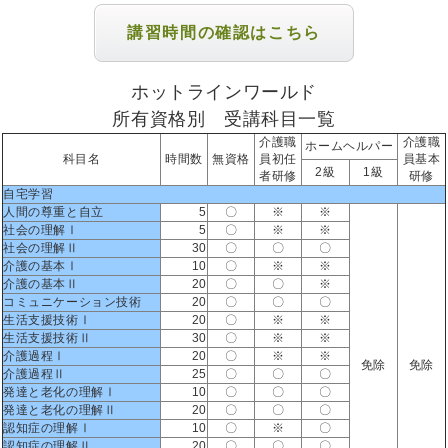
講習時間の確認はこちら
ホットラインワールド
所有資格別 受講科目一覧
介護職
介護職
ホームヘルパー
科目名
時間数
無資格
員初任
員基本
2級
1級
者研修
研修
自宅学習
人間の尊重と自立
5
〇
※
※
社会の理解Ⅰ
5
〇
※
※
社会の理解Ⅱ
30
〇
〇
〇
介護の基本Ⅰ
10
〇
※
※
介護の基本Ⅱ
20
〇
〇
※
コミュニケーション技術
20
〇
〇
〇
生活支援技術Ⅰ
20
〇
※
※
生活支援技術Ⅱ
30
〇
※
※
介護過程Ⅰ
20
〇
※
※
免除
免除
介護過程Ⅱ
25
〇
〇
〇
発達と老化の理解Ⅰ
10
〇
〇
〇
発達と老化の理解Ⅱ
20
〇
〇
〇
認知症の理解Ⅰ
10
〇
※
〇
認知症の理解Ⅱ
20
〇
〇
〇