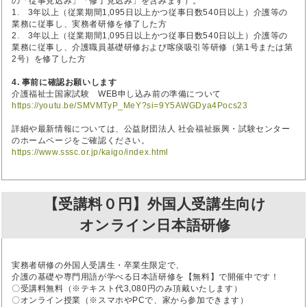
の「従事見込み」「修了見込み」を含みます）。
1. 3年以上（従業期間1,095日以上かつ従事日数540日以上）介護等の
業務に従事し、実務者研修を修了した方
2. 3年以上（従業期間1,095日以上かつ従事日数540日以上）介護等の
業務に従事し、介護職員基礎研修および喀痰吸引等研修（第1号または第
2号）を修了した方
4. 事前に確認お願いします
介護福祉士国家試験 WEB申し込み前の準備について
https://youtu.be/SMVMTyP_MeY?si=9Y5AWGDya4Pocs23
詳細や最新情報については、公益財団法人 社会福祉振興・試験センター
のホームページをご確認ください。
https://www.sssc.or.jp/kaigo/index.html
【受講料０円】外国人受講生向け
オンライン日本語研修
実務者研修の外国人受講生・卒業生限定で、
介護の基礎や専門用語が学べる日本語研修を【無料】で開催中です！
〇受講料無料（※テキスト代3,080円のみ頂戴いたします）
〇オンライン授業（※スマホやPCで、家から参加できます）