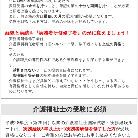
年に1回
の国家試験に望むにあたって
振替受講の
余裕を持つ
こと、筆記対策の
十分な期間
を持つことが必要
と私達は強く感じております。
また、無資格の方は
最低6カ月
の受講期間が必要となります。
受験を目指される方は、早めの受講をお勧めしています。
経験と実績を『実務者研修修了者』の形に変えましょう！
実務者研修修了者は、
介護職員初任者研修（旧ヘルパー２級）修了者よりも
上位の資格
で
す。
そのため
介護職員の
専門性の柱
である介護過程をより深く学ぶ事ができま
す。
減算されない
サービス提供責任者になれます。
喀痰吸引等研修
の基本研修を修了できます。
介護福祉士はまだ具体的に考えていない・・そうおっしゃる方にも、
有資格者として自信を持ち、自覚と責任を感じていただける形あるも
のとなります。
介護福祉士の受験に必須
平成28年度（第29回）以降の介護福祉士国家試験・実務経験ル
ートは、
実務経験3年以上かつ実務者研修を修了した方
が受験
資格になります。ご希望の方はお早めにお申し込みくださいま