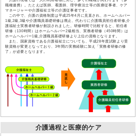
介護の現場では一人の利用者様に対し、多くの職種が関わります（多
職種連携）。たとえば医師、看護師、理学療法士等の医療従事者、ケア
マネージャーや介護福祉士等の介護従事者です。
この中で、介護の資格制度は平成25年4月に見直され、ホームヘルパー
1級,2級,3級や介護職員基礎研修は廃止、代わりに介護職員初任者研修,介
護福祉士実務者研修が創設されました。研修時間で比較すると、初任者
研修（130時間）はホームヘルパー2級相当、実務者研修（450時間）は
ホームヘルパー1級,介護職員基礎研修より上位の資格となります。
また、国家資格である介護福祉士についても、平成28年度試験より受
験資格が変更となっており、3年間の実務経験に加え「実務者研修の修
了」が必要となります。
介護過程と医療的ケア