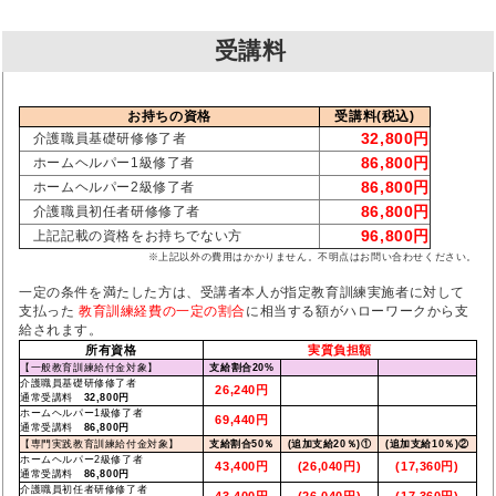
受講料
お持ちの資格
受講料(税込)
32,800円
介護職員基礎研修修了者
86,800円
ホームヘルパー1級修了者
86,800円
ホームヘルパー2級修了者
86,800円
介護職員初任者研修修了者
96,800円
上記記載の資格をお持ちでない方
※上記以外の費用はかかりません。不明点はお問い合わせください。
一定の条件を満たした方は、受講者本人が指定教育訓練実施者に対して
支払った
教育訓練経費の一定の割合
に相当する額がハローワークから支
給されます。
所有資格
実質負担額
【一般教育訓練給付金対象】
支給割合20%
介護職員基礎研修修了者
26,240円
通常受講料
32,800円
ホームヘルパー1級修了者
69,440円
通常受講料
86,800円
【専門実践教育訓練給付金対象】
支給割合50％
(追加支給20％)①
(追加支給10％)②
ホームヘルパー2級修了者
43,400円
(26,040円)
(17,360円)
通常受講料
86,800円
介護職員初任者研修修了者
43,400円
(26,040円)
(17,360円)