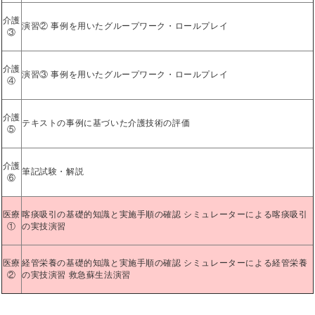
介護
演習② 事例を用いたグループワーク・ロールプレイ
③
介護
演習③ 事例を用いたグループワーク・ロールプレイ
④
介護
テキストの事例に基づいた介護技術の評価
⑤
介護
筆記試験・解説
⑥
医療
喀痰吸引の基礎的知識と実施手順の確認 シミュレーターによる喀痰吸引
①
の実技演習
医療
経管栄養の基礎的知識と実施手順の確認 シミュレーターによる経管栄養
②
の実技演習 救急蘇生法演習