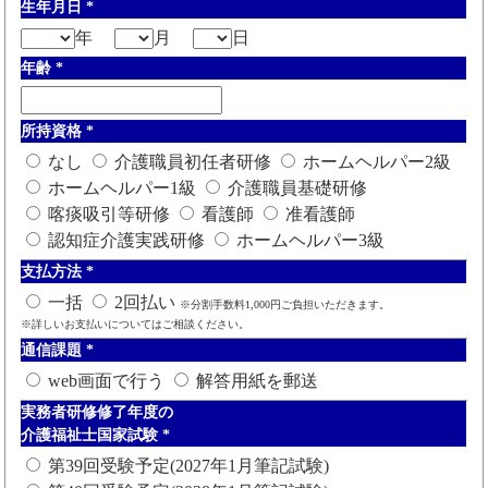
生年月日
*
年
月
日
年齢
*
所持資格
*
なし
介護職員初任者研修
ホームヘルパー2級
ホームヘルパー1級
介護職員基礎研修
喀痰吸引等研修
看護師
准看護師
認知症介護実践研修
ホームヘルパー3級
支払方法
*
一括
2回払い
※分割手数料1,000円ご負担いただきます。
※詳しいお支払いについてはご相談ください。
通信課題
*
web画面で行う
解答用紙を郵送
実務者研修修了年度の
介護福祉士国家試験
*
第39回受験予定(2027年1月筆記試験)