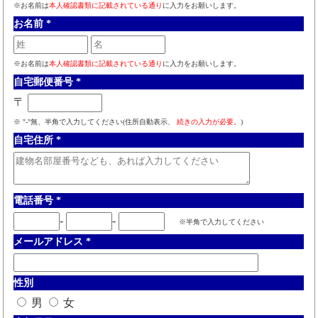
※お名前は
本人確認書類に記載されている通り
に入力をお願いします。
お名前
*
※お名前は
本人確認書類に記載されている通り
に入力をお願いします。
自宅郵便番号
*
〒
※ "-"無、半角で入力してください(住所自動表示、
続きの入力が必要。
)
自宅住所
*
電話番号
*
-
-
※半角で入力してください
メールアドレス
*
性別
男
女