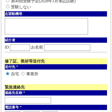
第40回受験予定(2028年1月筆記試験)
受験しない
志望動機等
紹介者
ID
お名前
修了証、教材等送付先
送付先
*
自宅
事業所
緊急連絡先
連絡先名称
*
電話番号
*