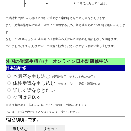
-
-
※半角で入力してください
ご受講中に弊社から修了に関わる重要なご案内をさせて頂く場合があります。
また、災害等緊急時に迅速・確実にご連絡するため、緊急連絡先のご登録をお願いいたしま
す。
なお、ご登録いただいた連絡先にはお申込み受付時に確認のお電話をさせて頂きます。
ご不便をおかけいたしますが、ご理解ご協力くださいますようお願い申し上げます。
外国の受講生様向け オンライン日本語研修申込
日本語研修
本講座を申し込む
（受講料0円、テキスト代3,080円）
体験受講を申し込む
（テキストなし、見学・聴講のみ）
詳しく話をききたい
今回は見送る
※後日事務局より詳しい内容について個別にご連絡いたします。
その後に正式な受付完了となりますのでご安心ください。
*は必須項目です。