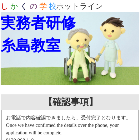
し
か
く
の
学
校
ホットライン
実務者研修
糸島教室
【確認事項】
お電話で内容確認できましたら、受付完了となります。
Once we have confirmed the details over the phone, your
application will be complete.