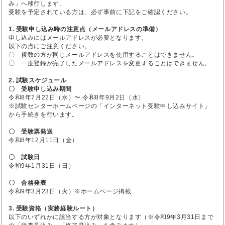
み」へ移行します。
受験を予定されている方は、必ず事前に下記をご確認ください。
1. 受験申し込み時の注意点（メールアドレスの準備）
申し込みにはメールアドレスが必要となります。
以下の点にご注意ください。
〇 複数の方が同じメールアドレスを使用することはできません。
〇 一度登録が完了したメールアドレスを変更することはできません。
2. 試験スケジュール
〇 受験申し込み期間
令和8年7月22日（水）〜 令和8年9月2日（水）
※試験センターホームページの「インターネット受験申し込みサイト」
から手続きを行います。
〇 受験票発送
令和8年12月11日（金）
〇 試験日
令和9年1月31日（日）
〇 合格発表
令和9年3月23日（火）※ホームページ掲載
3. 受験資格（実務経験ルート）
以下のいずれかに該当する方が対象となります（※令和9年3月31日まで