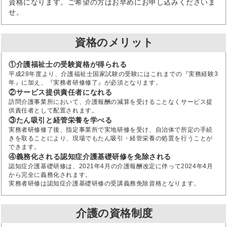
資格になります。ご希望の方はお早めにお申し込みくださいま
せ。
資格のメリット
①介護福祉士の受験資格が得られる
平成28年度より、介護福祉士国家試験の受験にはこれまでの『実務経験3
年』に加え、『実務者研修修了』が必須となります。
②サービス提供責任者になれる
訪問介護事業所において、介護報酬の減算を受けることなくサービス提
供責任者として配置されます。
③たん吸引と経管栄養を学べる
実務者研修修了後、指定事業所で実地研修を受け、自治体で所定の手続
きを取ることにより、現場でもたん吸引・経管栄養の処置を行うことが
できます。
④義務化される認知症介護基礎研修を免除される
認知症介護基礎研修は、2021年4月の介護報酬改定に伴って2024年4月
から完全に義務化されます。
実務者研修は認知症介護基礎研修の受講義務免除資格となります。
介護の資格制度