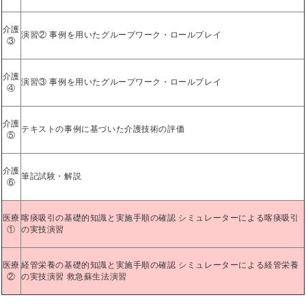
介護
演習② 事例を用いたグループワーク・ロールプレイ
③
介護
演習③ 事例を用いたグループワーク・ロールプレイ
④
介護
テキストの事例に基づいた介護技術の評価
⑤
介護
筆記試験・解説
⑥
医療
喀痰吸引の基礎的知識と実施手順の確認 シミュレーターによる喀痰吸引
①
の実技演習
医療
経管栄養の基礎的知識と実施手順の確認 シミュレーターによる経管栄養
②
の実技演習 救急蘇生法演習