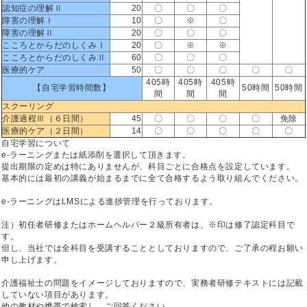
認知症の理解Ⅱ
20
〇
〇
〇
障害の理解Ⅰ
10
〇
※
〇
障害の理解Ⅱ
20
〇
〇
〇
こころとからだのしくみⅠ
20
〇
※
※
こころとからだのしくみⅡ
60
〇
〇
〇
医療的ケア
50
〇
〇
〇
〇
〇
405時
405時
405時
【自宅学習時間数】
50時間
50時間
間
間
間
スクーリング
介護過程Ⅲ（６日間）
45
〇
〇
〇
〇
免除
医療的ケア（２日間）
14
〇
〇
〇
〇
〇
自宅学習について
e-ラーニングまたは紙添削を選択して頂きます。
提出期限の定めは特にありませんが、科目ごとに合格点を設定しています。
基本的には最初の講義が始まるまでに全て合格するよう取り組んでください。
e-ラーニングはLMSによる進捗管理を行っております。
注）初任者研修またはホームヘルパー２級所有者は、※印は修了認定科目で
す。
但し、当社では全科目を受講することとしておりますので、ご了承の程お願い
申し上げます。
介護福祉士の問題をイメージしておりますので、実務者研修テキストには記載
していない項目があります。
他の教材や携帯で検索し、ご回答ください。