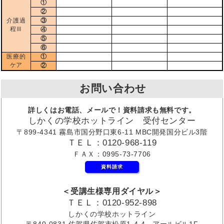
①
②
介護過
③
程Ⅲ
④
⑤
⑥
医療的
①
ケア
②
お問い合わせ
詳しくはお電話、メールで！資料請求も無料です。
しかくの学校ホットライン 受付センター
〒899-4341 霧島市国分野口東6-11 MBC開発国分ビル3階
ＴＥＬ：0120-968-119
ＦＡＸ：0995-73-7706
資料請求
＜受講生様専用ダイヤル＞
ＴＥＬ：0120-952-898
しかくの学校ホットライン
〒840-0831 佐賀県佐賀市松原1-4-4 アールビル1F