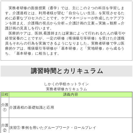
実務者研修の面接授業（通学）では、主にこの２つの科目を学習しま
す。介護過程とは、利用者様が望む「自分らしい生活」を実現させるた
めに必要なプロセスのことです。ケアマネージャーが作成したケアプラ
ンを踏まえ、介護職の視点から分析→介護計画の立案→実施→観察→介
護計画の見直しを行います。
医療的ケアは、医師,看護師または家族によって行われるたんの吸引や
経管栄養のことですが、一定の研修（喀痰吸引等研修）を受けた介護職
員もそれらの行為を実施できるようになりました。実務者研修で学ぶ医
療的ケアは、喀痰吸引等研修が「基本研修」と「実地研修」から成るう
ち、「基本研修」に相当します。
講習時間とカリキュラム
しかくの学校ホットライン
実務者研修カリキュラム
日程
講義内容
介護
介護過程の基礎知識と応用
①
介護
演習① 事例を用いたグループワーク・ロールプレイ
②