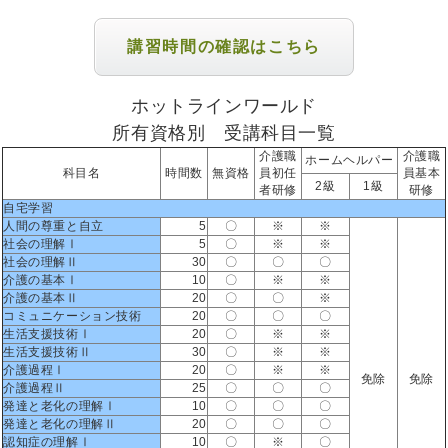
講習時間の確認はこちら
ホットラインワールド
所有資格別 受講科目一覧
介護職
介護職
ホームヘルパー
科目名
時間数
無資格
員初任
員基本
2級
1級
者研修
研修
自宅学習
人間の尊重と自立
5
〇
※
※
社会の理解Ⅰ
5
〇
※
※
社会の理解Ⅱ
30
〇
〇
〇
介護の基本Ⅰ
10
〇
※
※
介護の基本Ⅱ
20
〇
〇
※
コミュニケーション技術
20
〇
〇
〇
生活支援技術Ⅰ
20
〇
※
※
生活支援技術Ⅱ
30
〇
※
※
介護過程Ⅰ
20
〇
※
※
免除
免除
介護過程Ⅱ
25
〇
〇
〇
発達と老化の理解Ⅰ
10
〇
〇
〇
発達と老化の理解Ⅱ
20
〇
〇
〇
認知症の理解Ⅰ
10
〇
※
〇