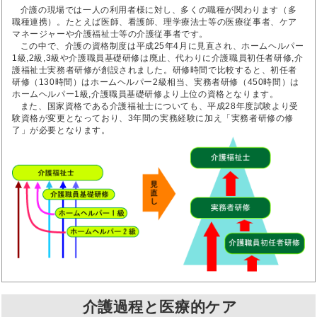
介護の現場では一人の利用者様に対し、多くの職種が関わります（多
職種連携）。たとえば医師、看護師、理学療法士等の医療従事者、ケア
マネージャーや介護福祉士等の介護従事者です。
この中で、介護の資格制度は平成25年4月に見直され、ホームヘルパー
1級,2級,3級や介護職員基礎研修は廃止、代わりに介護職員初任者研修,介
護福祉士実務者研修が創設されました。研修時間で比較すると、初任者
研修（130時間）はホームヘルパー2級相当、実務者研修（450時間）は
ホームヘルパー1級,介護職員基礎研修より上位の資格となります。
また、国家資格である介護福祉士についても、平成28年度試験より受
験資格が変更となっており、3年間の実務経験に加え「実務者研修の修
了」が必要となります。
介護過程と医療的ケア