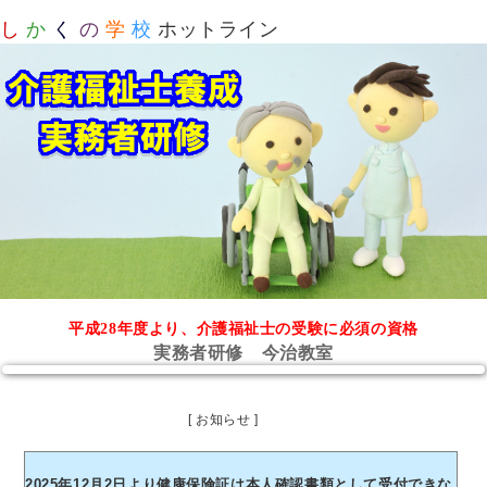
し
か
く
の
学
校
ホットライン
平成28年度より、介護福祉士の受験に必須の資格
実務者研修 今治教室
[ お知らせ ]
2025年12月2日より健康保険証は本人確認書類として受付できな