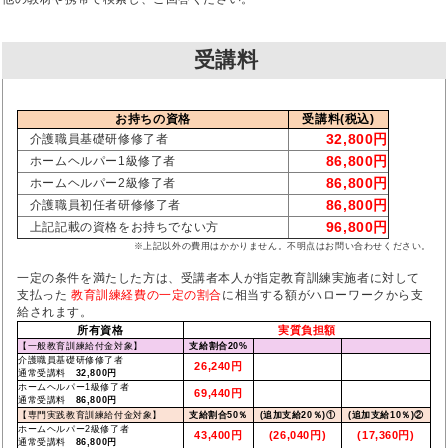
受講料
お持ちの資格
受講料(税込)
32,800円
介護職員基礎研修修了者
86,800円
ホームヘルパー1級修了者
86,800円
ホームヘルパー2級修了者
86,800円
介護職員初任者研修修了者
96,800円
上記記載の資格をお持ちでない方
※上記以外の費用はかかりません。不明点はお問い合わせください。
一定の条件を満たした方は、受講者本人が指定教育訓練実施者に対して
支払った
教育訓練経費の一定の割合
に相当する額がハローワークから支
給されます。
所有資格
実質負担額
【一般教育訓練給付金対象】
支給割合20%
介護職員基礎研修修了者
26,240円
通常受講料
32,800円
ホームヘルパー1級修了者
69,440円
通常受講料
86,800円
【専門実践教育訓練給付金対象】
支給割合50％
(追加支給20％)①
(追加支給10％)②
ホームヘルパー2級修了者
43,400円
(26,040円)
(17,360円)
通常受講料
86,800円