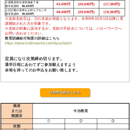
介護職員初任者研修修了者
43,400円
(26,040円)
(17,360円)
通常受講料
86,800円
上記記載の資格をお持ちでない方
48,400円
(29,040円)
(19,360円)
通常受講料
96,800円
※追加支給②は、①の支給が前提となります。令和6年10月1日以降に受
講開始された方が対象です。
※支給の対象に該当するか、支給の手続きについては、ハローワークへ
お問い合わせください。
教育訓練給付制度の詳細はこちら
https://www.hotlinworld.com/kyuufukin/
定員になり次第締め切ります。
通学日程にあわてずご参加願えますよう
余裕を持ってのお申込をお願い致します。
◎お申込みはこちら
満席
または
今治教室
開講済
①
②
③
状態