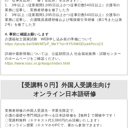
の「従事見込み」「修了見込み」を含みます）。
1. 3年以上（従業期間1,095日以上かつ従事日数540日以上）介護等の
業務に従事し、実務者研修を修了した方
2. 3年以上（従業期間1,095日以上かつ従事日数540日以上）介護等の
業務に従事し、介護職員基礎研修および喀痰吸引等研修（第1号または第
2号）を修了した方
4. 事前に確認お願いします
介護福祉士国家試験 WEB申し込み前の準備について
https://youtu.be/SMVMTyP_MeY?si=9Y5AWGDya4Pocs23
詳細や最新情報については、公益財団法人 社会福祉振興・試験センター
のホームページをご確認ください。
https://www.sssc.or.jp/kaigo/index.html
【受講料０円】外国人受講生向け
オンライン日本語研修
実務者研修の外国人受講生・卒業生限定で、
介護の基礎や専門用語が学べる日本語研修を【無料】で開催中です！
〇受講料無料（※テキスト代3,080円のみ頂戴いたします）
〇オンライン授業（※スマホやPCで、家から参加できます）