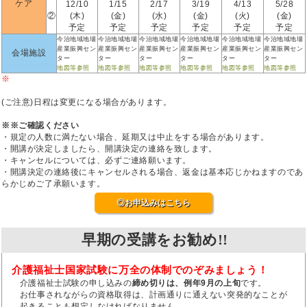
ケア
12/10
1/15
2/17
3/19
4/13
5/28
②
(木)
(金)
(水)
(金)
(火)
(金)
予定
予定
予定
予定
予定
予定
今治地域地場
今治地域地場
今治地域地場
今治地域地場
今治地域地場
今治地域地場
産業振興セン
産業振興セン
産業振興セン
産業振興セン
産業振興セン
産業振興セン
会場施設
ター
ター
ター
ター
ター
ター
地図等参照
地図等参照
地図等参照
地図等参照
地図等参照
地図等参照
※
(ご注意)日程は変更になる場合があります。
※※ご確認ください
・規定の人数に満たない場合、延期又は中止をする場合があります。
・開講が決定しましたら、開講決定の連絡を致します。
・キャンセルについては、必ずご連絡願います。
・開講決定の連絡後にキャンセルされる場合、返金は基本応じかねますのであ
らかじめご了承願います。
◎お申込みはこちら
早期の受講をお勧め!!
介護福祉士国家試験に万全の体制でのぞみましょう！
介護福祉士試験の申し込みの
締め切りは、例年9月の上旬
です。
お仕事されながらの資格取得は、計画通りに通えない突発的なことが
起きることも想定しなければなりません。