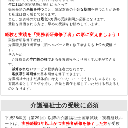
年に1回
の国家試験に望むにあたって
振替受講の
余裕を持つ
こと、筆記対策の
十分な期間
を持つことが必要
と私達は強く感じております。
また、無資格の方は
最低6カ月
の受講期間が必要となります。
受験を目指される方は、早めの受講をお勧めしています。
経験と実績を『実務者研修修了者』の形に変えましょう！
実務者研修修了者は、
介護職員初任者研修（旧ヘルパー２級）修了者よりも
上位の資格
で
す。
そのため
介護職員の
専門性の柱
である介護過程をより深く学ぶ事ができま
す。
減算されない
サービス提供責任者になれます。
喀痰吸引等研修
の基本研修を修了できます。
介護福祉士はまだ具体的に考えていない・・そうおっしゃる方にも、
有資格者として自信を持ち、自覚と責任を感じていただける形あるも
のとなります。
介護福祉士の受験に必須
平成28年度（第29回）以降の介護福祉士国家試験・実務経験ル
ートは、
実務経験3年以上かつ実務者研修を修了した方
が受験