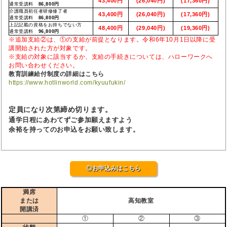
43,400円
(26,040円)
(17,360円)
通常受講料
86,800円
介護職員初任者研修修了者
43,400円
(26,040円)
(17,360円)
通常受講料
86,800円
上記記載の資格をお持ちでない方
48,400円
(29,040円)
(19,360円)
通常受講料
96,800円
※追加支給②は、①の支給が前提となります。令和6年10月1日以降に受
講開始された方が対象です。
※支給の対象に該当するか、支給の手続きについては、ハローワークへ
お問い合わせください。
教育訓練給付制度の詳細はこちら
https://www.hotlinworld.com/kyuufukin/
定員になり次第締め切ります。
通学日程にあわてずご参加願えますよう
余裕を持ってのお申込をお願い致します。
◎お申込みはこちら
満席
または
高知教室
開講済
①
②
③