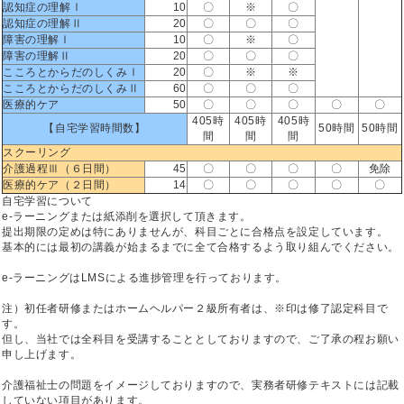
認知症の理解Ⅰ
10
〇
※
〇
認知症の理解Ⅱ
20
〇
〇
〇
障害の理解Ⅰ
10
〇
※
〇
障害の理解Ⅱ
20
〇
〇
〇
こころとからだのしくみⅠ
20
〇
※
※
こころとからだのしくみⅡ
60
〇
〇
〇
医療的ケア
50
〇
〇
〇
〇
〇
405時
405時
405時
【自宅学習時間数】
50時間
50時間
間
間
間
スクーリング
介護過程Ⅲ（６日間）
45
〇
〇
〇
〇
免除
医療的ケア（２日間）
14
〇
〇
〇
〇
〇
自宅学習について
e-ラーニングまたは紙添削を選択して頂きます。
提出期限の定めは特にありませんが、科目ごとに合格点を設定しています。
基本的には最初の講義が始まるまでに全て合格するよう取り組んでください。
e-ラーニングはLMSによる進捗管理を行っております。
注）初任者研修またはホームヘルパー２級所有者は、※印は修了認定科目で
す。
但し、当社では全科目を受講することとしておりますので、ご了承の程お願い
申し上げます。
介護福祉士の問題をイメージしておりますので、実務者研修テキストには記載
していない項目があります。