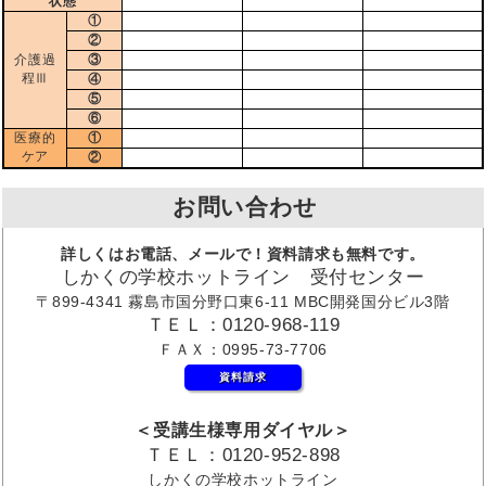
状態
①
②
介護過
③
程Ⅲ
④
⑤
⑥
医療的
①
ケア
②
お問い合わせ
詳しくはお電話、メールで！資料請求も無料です。
しかくの学校ホットライン 受付センター
〒899-4341 霧島市国分野口東6-11 MBC開発国分ビル3階
ＴＥＬ：0120-968-119
ＦＡＸ：0995-73-7706
資料請求
＜受講生様専用ダイヤル＞
ＴＥＬ：0120-952-898
しかくの学校ホットライン