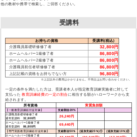
他の教材や携帯で検索し、ご回答ください。
受講料
お持ちの資格
受講料(税込)
32,800円
介護職員基礎研修修了者
86,800円
ホームヘルパー1級修了者
86,800円
ホームヘルパー2級修了者
86,800円
介護職員初任者研修修了者
96,800円
上記記載の資格をお持ちでない方
※上記以外の費用はかかりません。不明点はお問い合わせください。
一定の条件を満たした方は、受講者本人が指定教育訓練実施者に対して
支払った
教育訓練経費の一定の割合
に相当する額がハローワークから支
給されます。
所有資格
実質負担額
【一般教育訓練給付金対象】
支給割合20%
介護職員基礎研修修了者
26,240円
通常受講料
32,800円
ホームヘルパー1級修了者
69,440円
通常受講料
86,800円
【専門実践教育訓練給付金対象】
支給割合50％
(追加支給20％)①
(追加支給10％)②
ホームヘルパー2級修了者