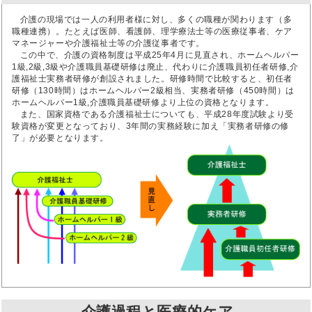
介護の現場では一人の利用者様に対し、多くの職種が関わります（多
職種連携）。たとえば医師、看護師、理学療法士等の医療従事者、ケア
マネージャーや介護福祉士等の介護従事者です。
この中で、介護の資格制度は平成25年4月に見直され、ホームヘルパー
1級,2級,3級や介護職員基礎研修は廃止、代わりに介護職員初任者研修,介
護福祉士実務者研修が創設されました。研修時間で比較すると、初任者
研修（130時間）はホームヘルパー2級相当、実務者研修（450時間）は
ホームヘルパー1級,介護職員基礎研修より上位の資格となります。
また、国家資格である介護福祉士についても、平成28年度試験より受
験資格が変更となっており、3年間の実務経験に加え「実務者研修の修
了」が必要となります。
介護過程と医療的ケア