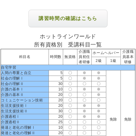
講習時間の確認はこちら
ホットラインワールド
所有資格別 受講科目一覧
介護職
介護職
ホームヘルパー
科目名
時間数
無資格
員初任
員基本
2級
1級
者研修
研修
自宅学習
人間の尊重と自立
5
〇
※
※
社会の理解Ⅰ
5
〇
※
※
社会の理解Ⅱ
30
〇
〇
〇
介護の基本Ⅰ
10
〇
※
※
介護の基本Ⅱ
20
〇
〇
※
コミュニケーション技術
20
〇
〇
〇
生活支援技術Ⅰ
20
〇
※
※
生活支援技術Ⅱ
30
〇
※
※
介護過程Ⅰ
20
〇
※
※
免除
免除
介護過程Ⅱ
25
〇
〇
〇
発達と老化の理解Ⅰ
10
〇
〇
〇
発達と老化の理解Ⅱ
20
〇
〇
〇