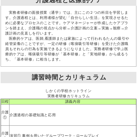
実務者研修の面接授業（通学）では、主にこの２つの科目を学習しま
す。介護過程とは、利用者様が望む「自分らしい生活」を実現させるた
めに必要なプロセスのことです。ケアマネージャーが作成したケアプラ
ンを踏まえ、介護職の視点から分析→介護計画の立案→実施→観察→介
護計画の見直しを行います。
医療的ケアは、医師,看護師または家族によって行われるたんの吸引や
経管栄養のことですが、一定の研修（喀痰吸引等研修）を受けた介護職
員もそれらの行為を実施できるようになりました。実務者研修で学ぶ医
療的ケアは、喀痰吸引等研修が「基本研修」と「実地研修」から成るう
ち、「基本研修」に相当します。
講習時間とカリキュラム
しかくの学校ホットライン
実務者研修カリキュラム
日程
講義内容
介護
介護過程の基礎知識と応用
①
介護
演習① 事例を用いたグループワーク・ロールプレイ