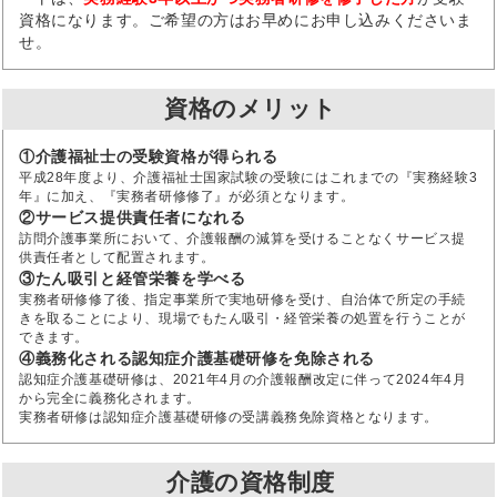
資格になります。ご希望の方はお早めにお申し込みくださいま
せ。
資格のメリット
①介護福祉士の受験資格が得られる
平成28年度より、介護福祉士国家試験の受験にはこれまでの『実務経験3
年』に加え、『実務者研修修了』が必須となります。
②サービス提供責任者になれる
訪問介護事業所において、介護報酬の減算を受けることなくサービス提
供責任者として配置されます。
③たん吸引と経管栄養を学べる
実務者研修修了後、指定事業所で実地研修を受け、自治体で所定の手続
きを取ることにより、現場でもたん吸引・経管栄養の処置を行うことが
できます。
④義務化される認知症介護基礎研修を免除される
認知症介護基礎研修は、2021年4月の介護報酬改定に伴って2024年4月
から完全に義務化されます。
実務者研修は認知症介護基礎研修の受講義務免除資格となります。
介護の資格制度