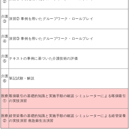
②
介護
演習② 事例を用いたグループワーク・ロールプレイ
③
介護
演習③ 事例を用いたグループワーク・ロールプレイ
④
介護
テキストの事例に基づいた介護技術の評価
⑤
介護
筆記試験・解説
⑥
医療
喀痰吸引の基礎的知識と実施手順の確認 シミュレーターによる喀痰吸引
①
の実技演習
医療
経管栄養の基礎的知識と実施手順の確認 シミュレーターによる経管栄養
②
の実技演習 救急蘇生法演習