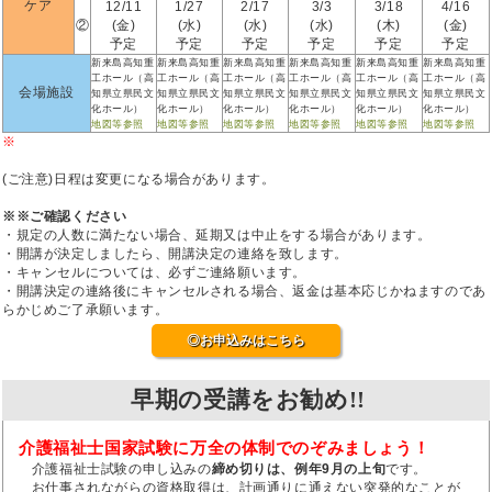
ケア
12/11
1/27
2/17
3/3
3/18
4/16
②
(金)
(水)
(水)
(水)
(木)
(金)
予定
予定
予定
予定
予定
予定
新来島高知重
新来島高知重
新来島高知重
新来島高知重
新来島高知重
新来島高知重
工ホール（高
工ホール（高
工ホール（高
工ホール（高
工ホール（高
工ホール（高
会場施設
知県立県民文
知県立県民文
知県立県民文
知県立県民文
知県立県民文
知県立県民文
化ホール）
化ホール）
化ホール）
化ホール）
化ホール）
化ホール）
地図等参照
地図等参照
地図等参照
地図等参照
地図等参照
地図等参照
※
(ご注意)日程は変更になる場合があります。
※※ご確認ください
・規定の人数に満たない場合、延期又は中止をする場合があります。
・開講が決定しましたら、開講決定の連絡を致します。
・キャンセルについては、必ずご連絡願います。
・開講決定の連絡後にキャンセルされる場合、返金は基本応じかねますのであ
らかじめご了承願います。
◎お申込みはこちら
早期の受講をお勧め!!
介護福祉士国家試験に万全の体制でのぞみましょう！
介護福祉士試験の申し込みの
締め切りは、例年9月の上旬
です。
お仕事されながらの資格取得は、計画通りに通えない突発的なことが