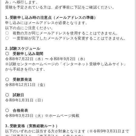
み」へ移行します。
受験を予定されている方は、必ず事前に下記をご確認ください。
1. 受験申し込み時の注意点（メールアドレスの準備）
申し込みにはメールアドレスが必要となります。
以下の点にご注意ください。
〇 複数の方が同じメールアドレスを使用することはできません。
〇 一度登録が完了したメールアドレスを変更することはできません。
2. 試験スケジュール
〇 受験申し込み期間
令和8年7月22日（水）〜 令和8年9月2日（水）
※試験センターホームページの「インターネット受験申し込みサイト」
から手続きを行います。
〇 受験票発送
令和8年12月11日（金）
〇 試験日
令和9年1月31日（日）
〇 合格発表
令和9年3月23日（火）※ホームページ掲載
3. 受験資格（実務経験ルート）
以下のいずれかに該当する方が対象となります（※令和9年3月31日まで