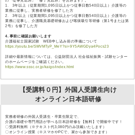
の「従事見込み」「修了見込み」を含みます）。
1. 3年以上（従業期間1,095日以上かつ従事日数540日以上）介護等の
業務に従事し、実務者研修を修了した方
2. 3年以上（従業期間1,095日以上かつ従事日数540日以上）介護等の
業務に従事し、介護職員基礎研修および喀痰吸引等研修（第1号または第
2号）を修了した方
4. 事前に確認お願いします
介護福祉士国家試験 WEB申し込み前の準備について
https://youtu.be/SMVMTyP_MeY?si=9Y5AWGDya4Pocs23
詳細や最新情報については、公益財団法人 社会福祉振興・試験センター
のホームページをご確認ください。
https://www.sssc.or.jp/kaigo/index.html
【受講料０円】外国人受講生向け
オンライン日本語研修
実務者研修の外国人受講生・卒業生限定で、
介護の基礎や専門用語が学べる日本語研修を【無料】で開催中です！
〇受講料無料（※テキスト代3,080円のみ頂戴いたします）
〇オンライン授業（※スマホやPCで、家から参加できます）