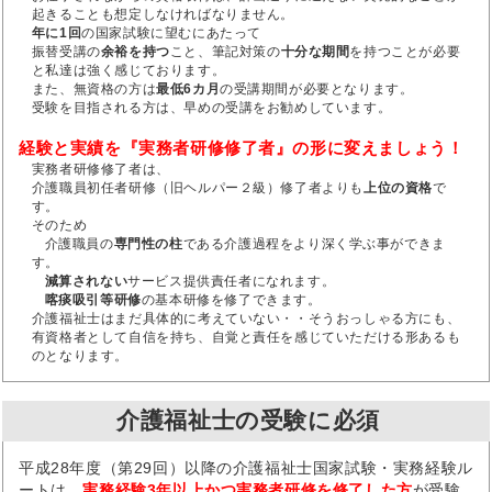
起きることも想定しなければなりません。
年に1回
の国家試験に望むにあたって
振替受講の
余裕を持つ
こと、筆記対策の
十分な期間
を持つことが必要
と私達は強く感じております。
また、無資格の方は
最低6カ月
の受講期間が必要となります。
受験を目指される方は、早めの受講をお勧めしています。
経験と実績を『実務者研修修了者』の形に変えましょう！
実務者研修修了者は、
介護職員初任者研修（旧ヘルパー２級）修了者よりも
上位の資格
で
す。
そのため
介護職員の
専門性の柱
である介護過程をより深く学ぶ事ができま
す。
減算されない
サービス提供責任者になれます。
喀痰吸引等研修
の基本研修を修了できます。
介護福祉士はまだ具体的に考えていない・・そうおっしゃる方にも、
有資格者として自信を持ち、自覚と責任を感じていただける形あるも
のとなります。
介護福祉士の受験に必須
平成28年度（第29回）以降の介護福祉士国家試験・実務経験ル
ートは、
実務経験3年以上かつ実務者研修を修了した方
が受験