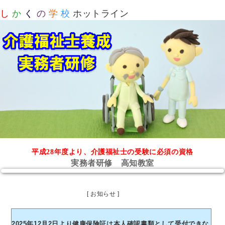
し
か
く
の
学
校
ホットライン
平成28年度より、介護福祉士の受験に必須の資格
実務者研修 高知教室
[ お知らせ ]
2025年12月2日より健康保険証は本人確認書類として受付できな