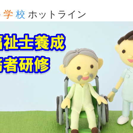
の
学
校
ホットライン