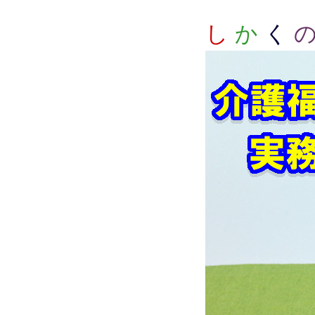
し
か
く