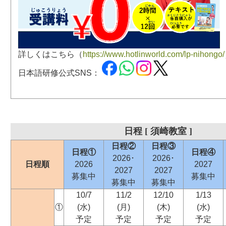
詳しくはこちら（
https://www.hotlinworld.com/lp-nihongo/
日本語研修公式SNS：
日程 [ 須崎教室 ]
日程②
日程③
日程①
日程④
2026･
2026･
日程順
2026
2027
2027
2027
募集中
募集中
募集中
募集中
10/7
11/2
12/10
1/13
①
(水)
(月)
(木)
(水)
予定
予定
予定
予定