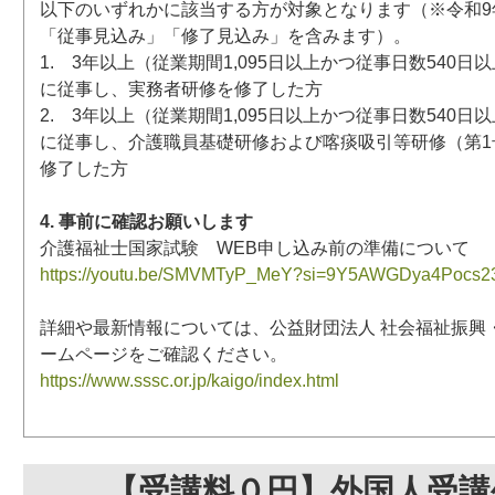
以下のいずれかに該当する方が対象となります（※令和9年
「従事見込み」「修了見込み」を含みます）。
1. 3年以上（従業期間1,095日以上かつ従事日数540
に従事し、実務者研修を修了した方
2. 3年以上（従業期間1,095日以上かつ従事日数540
に従事し、介護職員基礎研修および喀痰吸引等研修（第1
修了した方
4. 事前に確認お願いします
介護福祉士国家試験 WEB申し込み前の準備について
https://youtu.be/SMVMTyP_MeY?si=9Y5AWGDya4Pocs2
詳細や最新情報については、公益財団法人 社会福祉振興
ームページをご確認ください。
https://www.sssc.or.jp/kaigo/index.html
【受講料０円】外国人受講