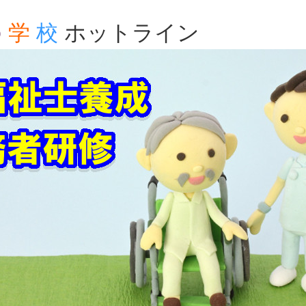
の
学
校
ホットライン