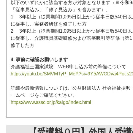
以下のいずれかに該当する方が対象となります（※令和9年
「従事見込み」「修了見込み」を含みます）。
1. 3年以上（従業期間1,095日以上かつ従事日数540
に従事し、実務者研修を修了した方
2. 3年以上（従業期間1,095日以上かつ従事日数540
に従事し、介護職員基礎研修および喀痰吸引等研修（第1
修了した方
4. 事前に確認お願いします
介護福祉士国家試験 WEB申し込み前の準備について
https://youtu.be/SMVMTyP_MeY?si=9Y5AWGDya4Pocs2
詳細や最新情報については、公益財団法人 社会福祉振興
ームページをご確認ください。
https://www.sssc.or.jp/kaigo/index.html
【受講料０円】外国人受講