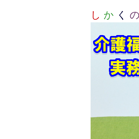
し
か
く