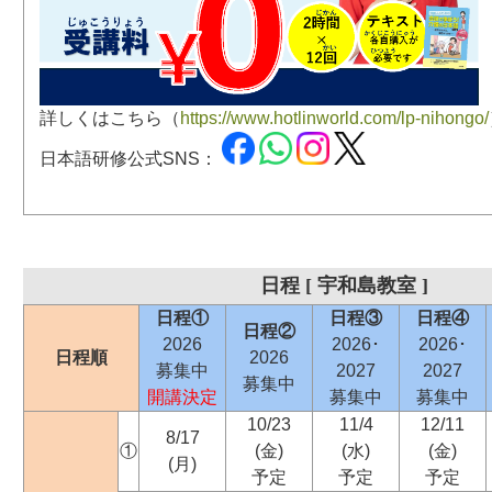
詳しくはこちら（
https://www.hotlinworld.com/lp-nihongo/
日本語研修公式SNS：
日程 [ 宇和島教室 ]
日程①
日程③
日程④
日程②
2026
2026･
2026･
日程順
2026
募集中
2027
2027
募集中
開講決定
募集中
募集中
10/23
11/4
12/11
8/17
①
(金)
(水)
(金)
(月)
予定
予定
予定