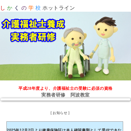
し
か
く
の
学
校
ホットライン
平成28年度より、介護福祉士の受験に必須の資格
実務者研修 阿波教室
[ お知らせ ]
2025年12月2日より健康保険証は本人確認書類として受付できな