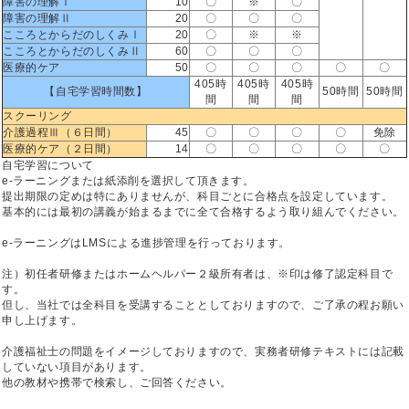
障害の理解Ⅰ
10
〇
※
〇
障害の理解Ⅱ
20
〇
〇
〇
こころとからだのしくみⅠ
20
〇
※
※
こころとからだのしくみⅡ
60
〇
〇
〇
医療的ケア
50
〇
〇
〇
〇
〇
405時
405時
405時
【自宅学習時間数】
50時間
50時間
間
間
間
スクーリング
介護過程Ⅲ（６日間）
45
〇
〇
〇
〇
免除
医療的ケア（２日間）
14
〇
〇
〇
〇
〇
自宅学習について
e-ラーニングまたは紙添削を選択して頂きます。
提出期限の定めは特にありませんが、科目ごとに合格点を設定しています。
基本的には最初の講義が始まるまでに全て合格するよう取り組んでください。
e-ラーニングはLMSによる進捗管理を行っております。
注）初任者研修またはホームヘルパー２級所有者は、※印は修了認定科目で
す。
但し、当社では全科目を受講することとしておりますので、ご了承の程お願い
申し上げます。
介護福祉士の問題をイメージしておりますので、実務者研修テキストには記載
していない項目があります。
他の教材や携帯で検索し、ご回答ください。