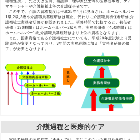
職種連携）。たとえば医師、看護師、理学療法士等の医療従事者、ケア
マネージャーや介護福祉士等の介護従事者です。
この中で、介護の資格制度は平成25年4月に見直され、ホームヘルパー
1級,2級,3級や介護職員基礎研修は廃止、代わりに介護職員初任者研修,介
護福祉士実務者研修が創設されました。研修時間で比較すると、初任者
研修（130時間）はホームヘルパー2級相当、実務者研修（450時間）は
ホームヘルパー1級,介護職員基礎研修より上位の資格となります。
また、国家資格である介護福祉士についても、平成28年度試験より受
験資格が変更となっており、3年間の実務経験に加え「実務者研修の修
了」が必要となります。
介護過程と医療的ケア
実務者研修の面接授業（通学）では、主にこの２つの科目を学習しま