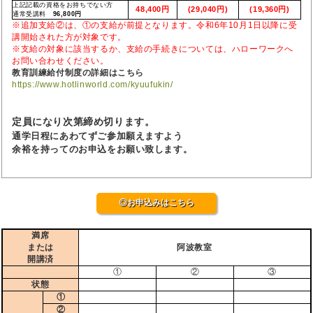
上記記載の資格をお持ちでない方
48,400円
(29,040円)
(19,360円)
通常受講料
96,800円
※追加支給②は、①の支給が前提となります。令和6年10月1日以降に受
講開始された方が対象です。
※支給の対象に該当するか、支給の手続きについては、ハローワークへ
お問い合わせください。
教育訓練給付制度の詳細はこちら
https://www.hotlinworld.com/kyuufukin/
定員になり次第締め切ります。
通学日程にあわてずご参加願えますよう
余裕を持ってのお申込をお願い致します。
◎お申込みはこちら
満席
または
阿波教室
開講済
①
②
③
状態
①
②