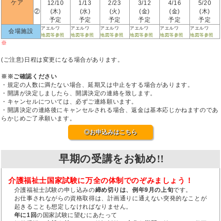
ケア
12/10
1/13
2/23
3/12
4/16
5/20
②
(木)
(水)
(火)
(金)
(金)
(木)
予定
予定
予定
予定
予定
予定
アエルワ
アエルワ
アエルワ
アエルワ
アエルワ
アエルワ
会場施設
地図等参照
地図等参照
地図等参照
地図等参照
地図等参照
地図等参照
※
(ご注意)日程は変更になる場合があります。
※※ご確認ください
・規定の人数に満たない場合、延期又は中止をする場合があります。
・開講が決定しましたら、開講決定の連絡を致します。
・キャンセルについては、必ずご連絡願います。
・開講決定の連絡後にキャンセルされる場合、返金は基本応じかねますのであ
らかじめご了承願います。
◎お申込みはこちら
早期の受講をお勧め!!
介護福祉士国家試験に万全の体制でのぞみましょう！
介護福祉士試験の申し込みの
締め切りは、例年9月の上旬
です。
お仕事されながらの資格取得は、計画通りに通えない突発的なことが
起きることも想定しなければなりません。
年に1回
の国家試験に望むにあたって