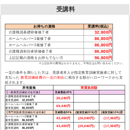
受講料
お持ちの資格
受講料(税込)
32,800円
介護職員基礎研修修了者
86,800円
ホームヘルパー1級修了者
86,800円
ホームヘルパー2級修了者
86,800円
介護職員初任者研修修了者
96,800円
上記記載の資格をお持ちでない方
※上記以外の費用はかかりません。不明点はお問い合わせください。
一定の条件を満たした方は、受講者本人が指定教育訓練実施者に対して
支払った
教育訓練経費の一定の割合
に相当する額がハローワークから支
給されます。
所有資格
実質負担額
【一般教育訓練給付金対象】
支給割合20%
介護職員基礎研修修了者
26,240円
通常受講料
32,800円
ホームヘルパー1級修了者
69,440円
通常受講料
86,800円
【専門実践教育訓練給付金対象】
支給割合50％
(追加支給20％)①
(追加支給10％)②
ホームヘルパー2級修了者
43,400円
(26,040円)
(17,360円)
通常受講料
86,800円
介護職員初任者研修修了者
43,400円
(26,040円)
(17,360円)
通常受講料
86,800円