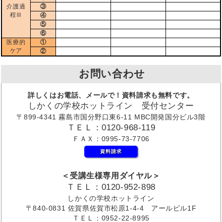
介護過
③
程Ⅲ
④
⑤
⑥
医療的
①
ケア
②
お問い合わせ
詳しくはお電話、メールで！資料請求も無料です。
しかくの学校ホットライン 受付センター
〒899-4341 霧島市国分野口東6-11 MBC開発国分ビル3階
ＴＥＬ：0120-968-119
ＦＡＸ：0995-73-7706
資料請求
＜受講生様専用ダイヤル＞
ＴＥＬ：0120-952-898
しかくの学校ホットライン
〒840-0831 佐賀県佐賀市松原1-4-4 アールビル1F
ＴＥＬ：0952-22-8995