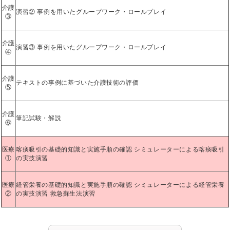
介護
演習② 事例を用いたグループワーク・ロールプレイ
③
介護
演習③ 事例を用いたグループワーク・ロールプレイ
④
介護
テキストの事例に基づいた介護技術の評価
⑤
介護
筆記試験・解説
⑥
医療
喀痰吸引の基礎的知識と実施手順の確認 シミュレーターによる喀痰吸引
①
の実技演習
医療
経管栄養の基礎的知識と実施手順の確認 シミュレーターによる経管栄養
②
の実技演習 救急蘇生法演習