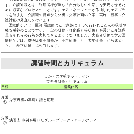
す。介護過程とは、利用者様が望む「自分らしい生活」を実現させるた
めに必要なプロセスのことです。ケアマネージャーが作成したケアプラ
ンを踏まえ、介護職の視点から分析→介護計画の立案→実施→観察→介
護計画の見直しを行います。
医療的ケアは、医師,看護師または家族によって行われるたんの吸引や
経管栄養のことですが、一定の研修（喀痰吸引等研修）を受けた介護職
員もそれらの行為を実施できるようになりました。実務者研修で学ぶ医
療的ケアは、喀痰吸引等研修が「基本研修」と「実地研修」から成るう
ち、「基本研修」に相当します。
講習時間とカリキュラム
しかくの学校ホットライン
実務者研修カリキュラム
日程
講義内容
介護
介護過程の基礎知識と応用
①
介護
演習① 事例を用いたグループワーク・ロールプレイ
②