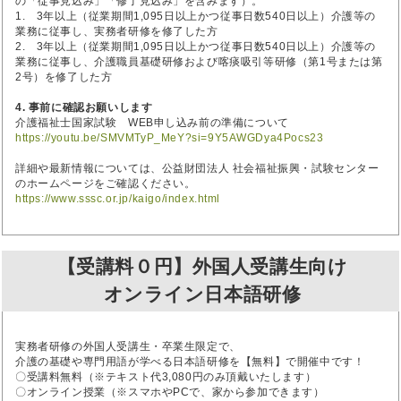
の「従事見込み」「修了見込み」を含みます）。
1. 3年以上（従業期間1,095日以上かつ従事日数540日以上）介護等の
業務に従事し、実務者研修を修了した方
2. 3年以上（従業期間1,095日以上かつ従事日数540日以上）介護等の
業務に従事し、介護職員基礎研修および喀痰吸引等研修（第1号または第
2号）を修了した方
4. 事前に確認お願いします
介護福祉士国家試験 WEB申し込み前の準備について
https://youtu.be/SMVMTyP_MeY?si=9Y5AWGDya4Pocs23
詳細や最新情報については、公益財団法人 社会福祉振興・試験センター
のホームページをご確認ください。
https://www.sssc.or.jp/kaigo/index.html
【受講料０円】外国人受講生向け
オンライン日本語研修
実務者研修の外国人受講生・卒業生限定で、
介護の基礎や専門用語が学べる日本語研修を【無料】で開催中です！
〇受講料無料（※テキスト代3,080円のみ頂戴いたします）
〇オンライン授業（※スマホやPCで、家から参加できます）