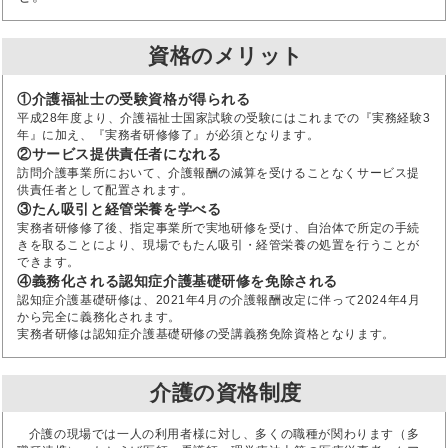
資格のメリット
①介護福祉士の受験資格が得られる
平成28年度より、介護福祉士国家試験の受験にはこれまでの『実務経験3
年』に加え、『実務者研修修了』が必須となります。
②サービス提供責任者になれる
訪問介護事業所において、介護報酬の減算を受けることなくサービス提
供責任者として配置されます。
③たん吸引と経管栄養を学べる
実務者研修修了後、指定事業所で実地研修を受け、自治体で所定の手続
きを取ることにより、現場でもたん吸引・経管栄養の処置を行うことが
できます。
④義務化される認知症介護基礎研修を免除される
認知症介護基礎研修は、2021年4月の介護報酬改定に伴って2024年4月
から完全に義務化されます。
実務者研修は認知症介護基礎研修の受講義務免除資格となります。
介護の資格制度
介護の現場では一人の利用者様に対し、多くの職種が関わります（多