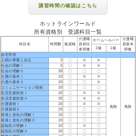
講習時間の確認はこちら
ホットラインワールド
所有資格別 受講科目一覧
介護職
介護職
ホームヘルパー
科目名
時間数
無資格
員初任
員基本
2級
1級
者研修
研修
自宅学習
人間の尊重と自立
5
〇
※
※
社会の理解Ⅰ
5
〇
※
※
社会の理解Ⅱ
30
〇
〇
〇
介護の基本Ⅰ
10
〇
※
※
介護の基本Ⅱ
20
〇
〇
※
コミュニケーション技術
20
〇
〇
〇
生活支援技術Ⅰ
20
〇
※
※
生活支援技術Ⅱ
30
〇
※
※
介護過程Ⅰ
20
〇
※
※
免除
免除
介護過程Ⅱ
25
〇
〇
〇
発達と老化の理解Ⅰ
10
〇
〇
〇
発達と老化の理解Ⅱ
20
〇
〇
〇
認知症の理解Ⅰ
10
〇
※
〇
認知症の理解Ⅱ
20
〇
〇
〇