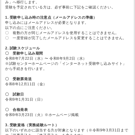
み」へ移行します。
受験を予定されている方は、必ず事前に下記をご確認ください。
1. 受験申し込み時の注意点（メールアドレスの準備）
申し込みにはメールアドレスが必要となります。
以下の点にご注意ください。
〇 複数の方が同じメールアドレスを使用することはできません。
〇 一度登録が完了したメールアドレスを変更することはできません。
2. 試験スケジュール
〇 受験申し込み期間
令和8年7月22日（水）〜 令和8年9月2日（水）
※試験センターホームページの「インターネット受験申し込みサイト」
から手続きを行います。
〇 受験票発送
令和8年12月11日（金）
〇 試験日
令和9年1月31日（日）
〇 合格発表
令和9年3月23日（火）※ホームページ掲載
3. 受験資格（実務経験ルート）
以下のいずれかに該当する方が対象となります（※令和9年3月31日まで