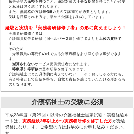
振替受講の
余裕を持つ
こと、筆記対策の
十分な期間
を持つことが必要
と私達は強く感じております。
また、無資格の方は
最低6カ月
の受講期間が必要となります。
受験を目指される方は、早めの受講をお勧めしています。
経験と実績を『実務者研修修了者』の形に変えましょう！
実務者研修修了者は、
介護職員初任者研修（旧ヘルパー２級）修了者よりも
上位の資格
で
す。
そのため
介護職員の
専門性の柱
である介護過程をより深く学ぶ事ができま
す。
減算されない
サービス提供責任者になれます。
喀痰吸引等研修
の基本研修を修了できます。
介護福祉士はまだ具体的に考えていない・・そうおっしゃる方にも、
有資格者として自信を持ち、自覚と責任を感じていただける形あるも
のとなります。
介護福祉士の受験に必須
平成28年度（第29回）以降の介護福祉士国家試験・実務経験ル
ートは、
実務経験3年以上かつ実務者研修を修了した方
が受験
資格になります。ご希望の方はお早めにお申し込みくださいま
せ。