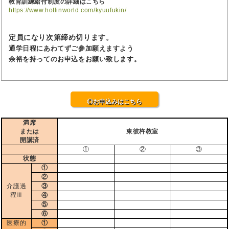
教育訓練給付制度の詳細はこちら
https://www.hotlinworld.com/kyuufukin/
定員になり次第締め切ります。
通学日程にあわてずご参加願えますよう
余裕を持ってのお申込をお願い致します。
◎お申込みはこちら
満席
または
東彼杵教室
開講済
①
②
③
状態
①
②
介護過
③
程Ⅲ
④
⑤
⑥
医療的
①