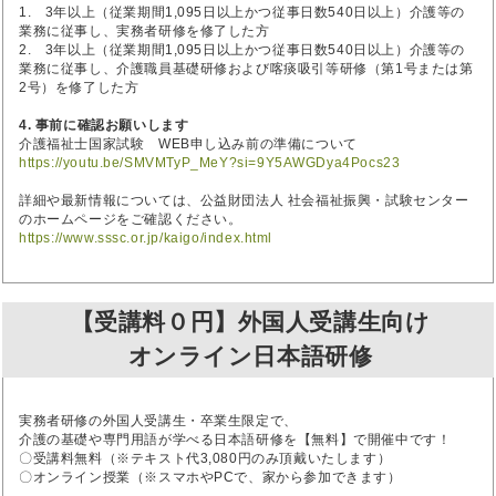
1. 3年以上（従業期間1,095日以上かつ従事日数540日以上）介護等の
業務に従事し、実務者研修を修了した方
2. 3年以上（従業期間1,095日以上かつ従事日数540日以上）介護等の
業務に従事し、介護職員基礎研修および喀痰吸引等研修（第1号または第
2号）を修了した方
4. 事前に確認お願いします
介護福祉士国家試験 WEB申し込み前の準備について
https://youtu.be/SMVMTyP_MeY?si=9Y5AWGDya4Pocs23
詳細や最新情報については、公益財団法人 社会福祉振興・試験センター
のホームページをご確認ください。
https://www.sssc.or.jp/kaigo/index.html
【受講料０円】外国人受講生向け
オンライン日本語研修
実務者研修の外国人受講生・卒業生限定で、
介護の基礎や専門用語が学べる日本語研修を【無料】で開催中です！
〇受講料無料（※テキスト代3,080円のみ頂戴いたします）
〇オンライン授業（※スマホやPCで、家から参加できます）