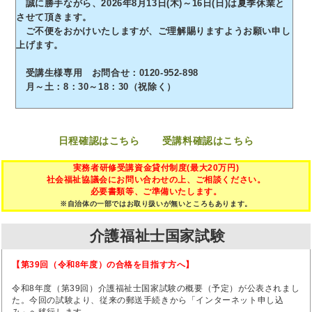
誠に勝手ながら、2026年8月13日(木)～16日(日)は夏季休業と
させて頂きます。
ご不便をおかけいたしますが、ご理解賜りますようお願い申し
上げます。
受講生様専用 お問合せ：0120-952-898
月～土：8：30～18：30（祝除く）
日程確認はこちら
受講料確認はこちら
実務者研修受講資金貸付制度(最大20万円)
社会福祉協議会にお問い合わせの上、ご相談ください。
必要書類等、ご準備いたします。
※自治体の一部ではお取り扱いが無いところもあります。
介護福祉士国家試験
【第39回（令和8年度）の合格を目指す方へ】
令和8年度（第39回）介護福祉士国家試験の概要（予定）が公表されまし
た。今回の試験より、従来の郵送手続きから「インターネット申し込
み」へ移行します。