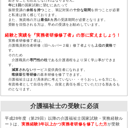
起きることも想定しなければなりません。
年に1回
の国家試験に望むにあたって
振替受講の
余裕を持つ
こと、筆記対策の
十分な期間
を持つことが必要
と私達は強く感じております。
また、無資格の方は
最低6カ月
の受講期間が必要となります。
受験を目指される方は、早めの受講をお勧めしています。
経験と実績を『実務者研修修了者』の形に変えましょう！
実務者研修修了者は、
介護職員初任者研修（旧ヘルパー２級）修了者よりも
上位の資格
で
す。
そのため
介護職員の
専門性の柱
である介護過程をより深く学ぶ事ができま
す。
減算されない
サービス提供責任者になれます。
喀痰吸引等研修
の基本研修を修了できます。
介護福祉士はまだ具体的に考えていない・・そうおっしゃる方にも、
有資格者として自信を持ち、自覚と責任を感じていただける形あるも
のとなります。
介護福祉士の受験に必須
平成28年度（第29回）以降の介護福祉士国家試験・実務経験ル
ートは、
実務経験3年以上かつ実務者研修を修了した方
が受験