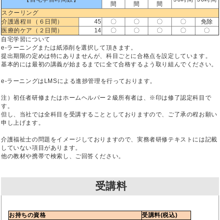
間
間
間
スクーリング
介護過程Ⅲ（６日間）
45
〇
〇
〇
〇
免除
医療的ケア（２日間）
14
〇
〇
〇
〇
〇
自宅学習について
e-ラーニングまたは紙添削を選択して頂きます。
提出期限の定めは特にありませんが、科目ごとに合格点を設定しています。
基本的には最初の講義が始まるまでに全て合格するよう取り組んでください。
e-ラーニングはLMSによる進捗管理を行っております。
注）初任者研修またはホームヘルパー２級所有者は、※印は修了認定科目で
す。
但し、当社では全科目を受講することとしておりますので、ご了承の程お願い
申し上げます。
介護福祉士の問題をイメージしておりますので、実務者研修テキストには記載
していない項目があります。
他の教材や携帯で検索し、ご回答ください。
受講料
お持ちの資格
受講料(税込)