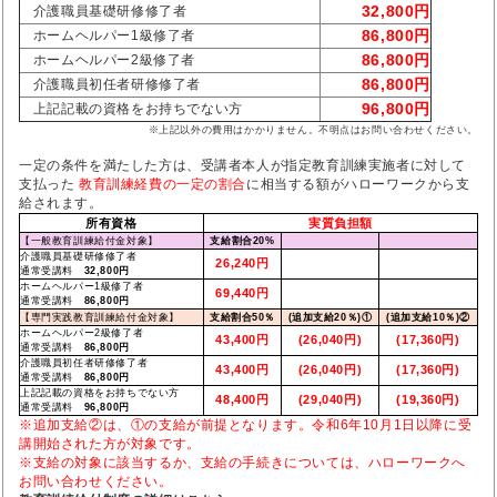
32,800円
介護職員基礎研修修了者
86,800円
ホームヘルパー1級修了者
86,800円
ホームヘルパー2級修了者
86,800円
介護職員初任者研修修了者
96,800円
上記記載の資格をお持ちでない方
※上記以外の費用はかかりません。不明点はお問い合わせください。
一定の条件を満たした方は、受講者本人が指定教育訓練実施者に対して
支払った
教育訓練経費の一定の割合
に相当する額がハローワークから支
給されます。
所有資格
実質負担額
【一般教育訓練給付金対象】
支給割合20%
介護職員基礎研修修了者
26,240円
通常受講料
32,800円
ホームヘルパー1級修了者
69,440円
通常受講料
86,800円
【専門実践教育訓練給付金対象】
支給割合50％
(追加支給20％)①
(追加支給10％)②
ホームヘルパー2級修了者
43,400円
(26,040円)
(17,360円)
通常受講料
86,800円
介護職員初任者研修修了者
43,400円
(26,040円)
(17,360円)
通常受講料
86,800円
上記記載の資格をお持ちでない方
48,400円
(29,040円)
(19,360円)
通常受講料
96,800円
※追加支給②は、①の支給が前提となります。令和6年10月1日以降に受
講開始された方が対象です。
※支給の対象に該当するか、支給の手続きについては、ハローワークへ
お問い合わせください。