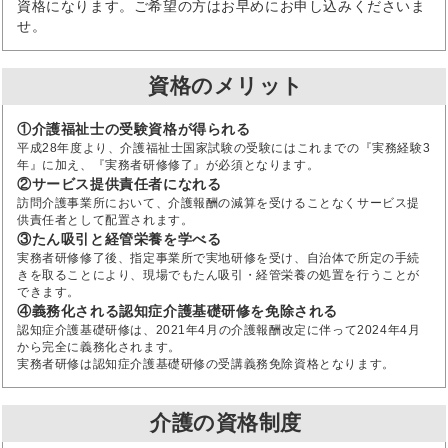
資格になります。ご希望の方はお早めにお申し込みくださいま
せ。
資格のメリット
①介護福祉士の受験資格が得られる
平成28年度より、介護福祉士国家試験の受験にはこれまでの『実務経験3
年』に加え、『実務者研修修了』が必須となります。
②サービス提供責任者になれる
訪問介護事業所において、介護報酬の減算を受けることなくサービス提
供責任者として配置されます。
③たん吸引と経管栄養を学べる
実務者研修修了後、指定事業所で実地研修を受け、自治体で所定の手続
きを取ることにより、現場でもたん吸引・経管栄養の処置を行うことが
できます。
④義務化される認知症介護基礎研修を免除される
認知症介護基礎研修は、2021年4月の介護報酬改定に伴って2024年4月
から完全に義務化されます。
実務者研修は認知症介護基礎研修の受講義務免除資格となります。
介護の資格制度