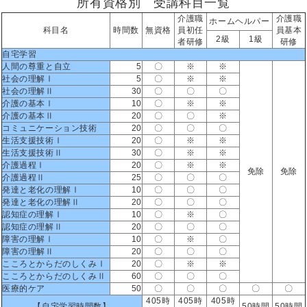
所有資格別 受講科目一覧
介護職
介護職
ホームヘルパー
科目名
時間数
無資格
員初任
員基本
2級
1級
者研修
研修
自宅学習
人間の尊重と自立
5
〇
※
※
社会の理解Ⅰ
5
〇
※
※
社会の理解Ⅱ
30
〇
〇
〇
介護の基本Ⅰ
10
〇
※
※
介護の基本Ⅱ
20
〇
〇
※
コミュニケーション技術
20
〇
〇
〇
生活支援技術Ⅰ
20
〇
※
※
生活支援技術Ⅱ
30
〇
※
※
介護過程Ⅰ
20
〇
※
※
免除
免除
介護過程Ⅱ
25
〇
〇
〇
発達と老化の理解Ⅰ
10
〇
〇
〇
発達と老化の理解Ⅱ
20
〇
〇
〇
認知症の理解Ⅰ
10
〇
※
〇
認知症の理解Ⅱ
20
〇
〇
〇
障害の理解Ⅰ
10
〇
※
〇
障害の理解Ⅱ
20
〇
〇
〇
こころとからだのしくみⅠ
20
〇
※
※
こころとからだのしくみⅡ
60
〇
〇
〇
医療的ケア
50
〇
〇
〇
〇
〇
405時
405時
405時
【自宅学習時間数】
50時間
50時間