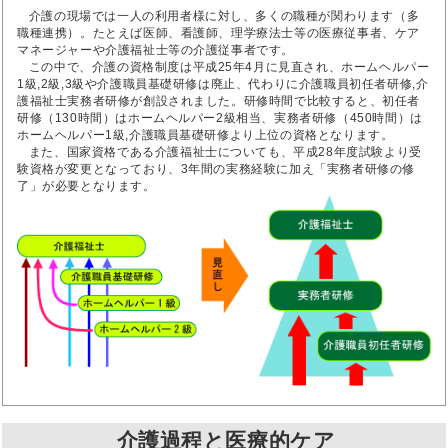
介護の現場では一人の利用者様に対し、多くの職種が関わります（多
職種連携）。たとえば医師、看護師、理学療法士等の医療従事者、ケア
マネージャーや介護福祉士等の介護従事者です。
この中で、介護の資格制度は平成25年4月に見直され、ホームヘルパー
1級,2級,3級や介護職員基礎研修は廃止、代わりに介護職員初任者研修,介
護福祉士実務者研修が創設されました。研修時間で比較すると、初任者
研修（130時間）はホームヘルパー2級相当、実務者研修（450時間）は
ホームヘルパー1級,介護職員基礎研修より上位の資格となります。
また、国家資格である介護福祉士についても、平成28年度試験より受
験資格が変更となっており、3年間の実務経験に加え「実務者研修の修
了」が必要となります。
介護過程と医療的ケア