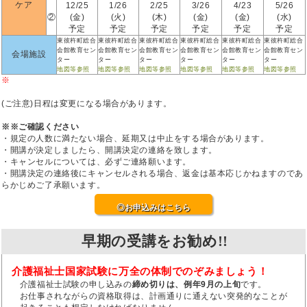
ケア
12/25
1/26
2/25
3/26
4/23
5/26
②
(金)
(火)
(木)
(金)
(金)
(水)
予定
予定
予定
予定
予定
予定
東彼杵町総合
東彼杵町総合
東彼杵町総合
東彼杵町総合
東彼杵町総合
東彼杵町総合
会館教育セン
会館教育セン
会館教育セン
会館教育セン
会館教育セン
会館教育セン
会場施設
ター
ター
ター
ター
ター
ター
地図等参照
地図等参照
地図等参照
地図等参照
地図等参照
地図等参照
※
(ご注意)日程は変更になる場合があります。
※※ご確認ください
・規定の人数に満たない場合、延期又は中止をする場合があります。
・開講が決定しましたら、開講決定の連絡を致します。
・キャンセルについては、必ずご連絡願います。
・開講決定の連絡後にキャンセルされる場合、返金は基本応じかねますのであ
らかじめご了承願います。
◎お申込みはこちら
早期の受講をお勧め!!
介護福祉士国家試験に万全の体制でのぞみましょう！
介護福祉士試験の申し込みの
締め切りは、例年9月の上旬
です。
お仕事されながらの資格取得は、計画通りに通えない突発的なことが