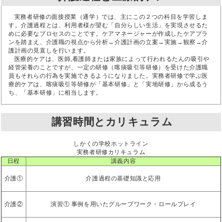
実務者研修の面接授業（通学）では、主にこの２つの科目を学習しま
す。介護過程とは、利用者様が望む「自分らしい生活」を実現させるた
めに必要なプロセスのことです。ケアマネージャーが作成したケアプラ
ンを踏まえ、介護職の視点から分析→介護計画の立案→実施→観察→介
護計画の見直しを行います。
医療的ケアは、医師,看護師または家族によって行われるたんの吸引や
経管栄養のことですが、一定の研修（喀痰吸引等研修）を受けた介護職
員もそれらの行為を実施できるようになりました。実務者研修で学ぶ医
療的ケアは、喀痰吸引等研修が「基本研修」と「実地研修」から成るう
ち、「基本研修」に相当します。
講習時間とカリキュラム
しかくの学校ホットライン
実務者研修カリキュラム
日程
講義内容
介護①
介護過程の基礎知識と応用
介護②
演習① 事例を用いたグループワーク・ロールプレイ