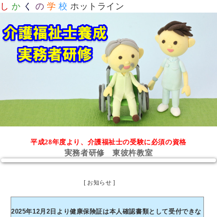
し
か
く
の
学
校
ホットライン
平成28年度より、介護福祉士の受験に必須の資格
実務者研修 東彼杵教室
[ お知らせ ]
2025年12月2日より健康保険証は本人確認書類として受付できな