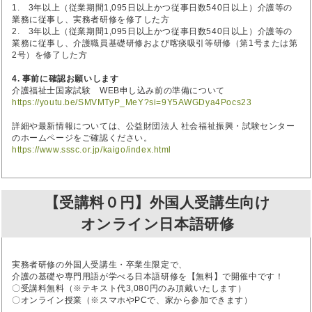
1. 3年以上（従業期間1,095日以上かつ従事日数540日以上）介護等の
業務に従事し、実務者研修を修了した方
2. 3年以上（従業期間1,095日以上かつ従事日数540日以上）介護等の
業務に従事し、介護職員基礎研修および喀痰吸引等研修（第1号または第
2号）を修了した方
4. 事前に確認お願いします
介護福祉士国家試験 WEB申し込み前の準備について
https://youtu.be/SMVMTyP_MeY?si=9Y5AWGDya4Pocs23
詳細や最新情報については、公益財団法人 社会福祉振興・試験センター
のホームページをご確認ください。
https://www.sssc.or.jp/kaigo/index.html
【受講料０円】外国人受講生向け
オンライン日本語研修
実務者研修の外国人受講生・卒業生限定で、
介護の基礎や専門用語が学べる日本語研修を【無料】で開催中です！
〇受講料無料（※テキスト代3,080円のみ頂戴いたします）
〇オンライン授業（※スマホやPCで、家から参加できます）