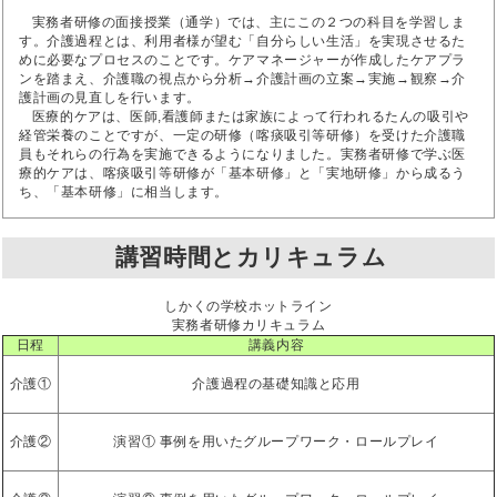
実務者研修の面接授業（通学）では、主にこの２つの科目を学習しま
す。介護過程とは、利用者様が望む「自分らしい生活」を実現させるた
めに必要なプロセスのことです。ケアマネージャーが作成したケアプラ
ンを踏まえ、介護職の視点から分析→介護計画の立案→実施→観察→介
護計画の見直しを行います。
医療的ケアは、医師,看護師または家族によって行われるたんの吸引や
経管栄養のことですが、一定の研修（喀痰吸引等研修）を受けた介護職
員もそれらの行為を実施できるようになりました。実務者研修で学ぶ医
療的ケアは、喀痰吸引等研修が「基本研修」と「実地研修」から成るう
ち、「基本研修」に相当します。
講習時間とカリキュラム
しかくの学校ホットライン
実務者研修カリキュラム
日程
講義内容
介護①
介護過程の基礎知識と応用
介護②
演習① 事例を用いたグループワーク・ロールプレイ