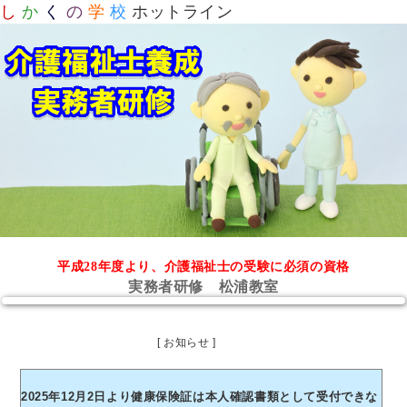
し
か
く
の
学
校
ホットライン
平成28年度より、介護福祉士の受験に必須の資格
実務者研修 松浦教室
[ お知らせ ]
2025年12月2日より健康保険証は本人確認書類として受付できな