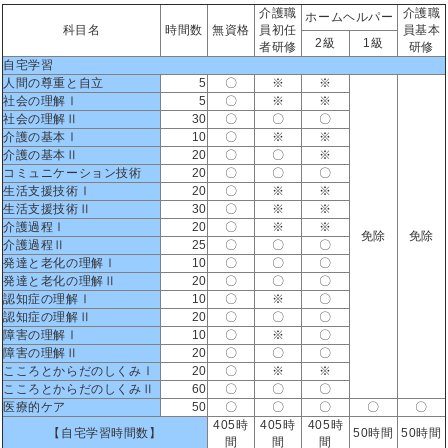
介護職
介護職
ホームヘルパー
科目名
時間数
無資格
員初任
員基本
2級
1級
者研修
研修
自宅学習
人間の尊重と自立
5
〇
※
※
社会の理解Ⅰ
5
〇
※
※
社会の理解Ⅱ
30
〇
〇
〇
介護の基本Ⅰ
10
〇
※
※
介護の基本Ⅱ
20
〇
〇
※
コミュニケーション技術
20
〇
〇
〇
生活支援技術Ⅰ
20
〇
※
※
生活支援技術Ⅱ
30
〇
※
※
介護過程Ⅰ
20
〇
※
※
免除
免除
介護過程Ⅱ
25
〇
〇
〇
発達と老化の理解Ⅰ
10
〇
〇
〇
発達と老化の理解Ⅱ
20
〇
〇
〇
認知症の理解Ⅰ
10
〇
※
〇
認知症の理解Ⅱ
20
〇
〇
〇
障害の理解Ⅰ
10
〇
※
〇
障害の理解Ⅱ
20
〇
〇
〇
こころとからだのしくみⅠ
20
〇
※
※
こころとからだのしくみⅡ
60
〇
〇
〇
医療的ケア
50
〇
〇
〇
〇
〇
405時
405時
405時
【自宅学習時間数】
50時間
50時間
間
間
間