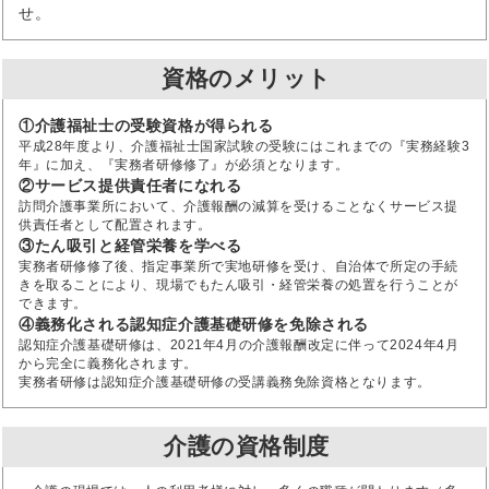
せ。
資格のメリット
①介護福祉士の受験資格が得られる
平成28年度より、介護福祉士国家試験の受験にはこれまでの『実務経験3
年』に加え、『実務者研修修了』が必須となります。
②サービス提供責任者になれる
訪問介護事業所において、介護報酬の減算を受けることなくサービス提
供責任者として配置されます。
③たん吸引と経管栄養を学べる
実務者研修修了後、指定事業所で実地研修を受け、自治体で所定の手続
きを取ることにより、現場でもたん吸引・経管栄養の処置を行うことが
できます。
④義務化される認知症介護基礎研修を免除される
認知症介護基礎研修は、2021年4月の介護報酬改定に伴って2024年4月
から完全に義務化されます。
実務者研修は認知症介護基礎研修の受講義務免除資格となります。
介護の資格制度