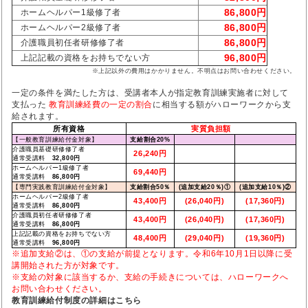
86,800円
ホームヘルパー1級修了者
86,800円
ホームヘルパー2級修了者
86,800円
介護職員初任者研修修了者
96,800円
上記記載の資格をお持ちでない方
※上記以外の費用はかかりません。不明点はお問い合わせください。
一定の条件を満たした方は、受講者本人が指定教育訓練実施者に対して
支払った
教育訓練経費の一定の割合
に相当する額がハローワークから支
給されます。
所有資格
実質負担額
【一般教育訓練給付金対象】
支給割合20%
介護職員基礎研修修了者
26,240円
通常受講料
32,800円
ホームヘルパー1級修了者
69,440円
通常受講料
86,800円
【専門実践教育訓練給付金対象】
支給割合50％
(追加支給20％)①
(追加支給10％)②
ホームヘルパー2級修了者
43,400円
(26,040円)
(17,360円)
通常受講料
86,800円
介護職員初任者研修修了者
43,400円
(26,040円)
(17,360円)
通常受講料
86,800円
上記記載の資格をお持ちでない方
48,400円
(29,040円)
(19,360円)
通常受講料
96,800円
※追加支給②は、①の支給が前提となります。令和6年10月1日以降に受
講開始された方が対象です。
※支給の対象に該当するか、支給の手続きについては、ハローワークへ
お問い合わせください。
教育訓練給付制度の詳細はこちら