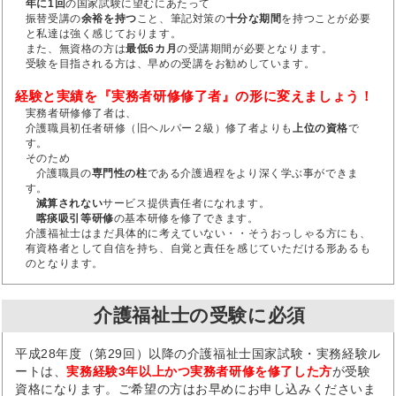
年に1回
の国家試験に望むにあたって
振替受講の
余裕を持つ
こと、筆記対策の
十分な期間
を持つことが必要
と私達は強く感じております。
また、無資格の方は
最低6カ月
の受講期間が必要となります。
受験を目指される方は、早めの受講をお勧めしています。
経験と実績を『実務者研修修了者』の形に変えましょう！
実務者研修修了者は、
介護職員初任者研修（旧ヘルパー２級）修了者よりも
上位の資格
で
す。
そのため
介護職員の
専門性の柱
である介護過程をより深く学ぶ事ができま
す。
減算されない
サービス提供責任者になれます。
喀痰吸引等研修
の基本研修を修了できます。
介護福祉士はまだ具体的に考えていない・・そうおっしゃる方にも、
有資格者として自信を持ち、自覚と責任を感じていただける形あるも
のとなります。
介護福祉士の受験に必須
平成28年度（第29回）以降の介護福祉士国家試験・実務経験ル
ートは、
実務経験3年以上かつ実務者研修を修了した方
が受験
資格になります。ご希望の方はお早めにお申し込みくださいま