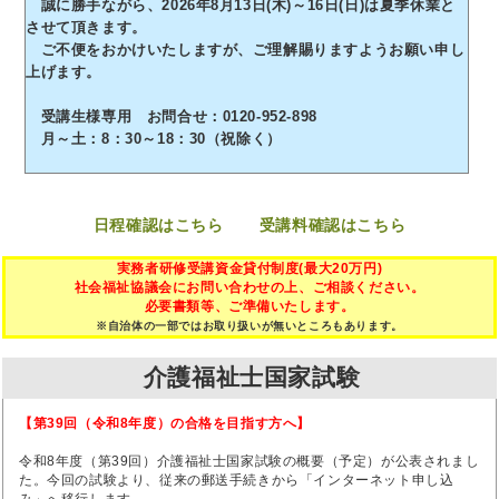
誠に勝手ながら、2026年8月13日(木)～16日(日)は夏季休業と
させて頂きます。
ご不便をおかけいたしますが、ご理解賜りますようお願い申し
上げます。
受講生様専用 お問合せ：0120-952-898
月～土：8：30～18：30（祝除く）
日程確認はこちら
受講料確認はこちら
実務者研修受講資金貸付制度(最大20万円)
社会福祉協議会にお問い合わせの上、ご相談ください。
必要書類等、ご準備いたします。
※自治体の一部ではお取り扱いが無いところもあります。
介護福祉士国家試験
【第39回（令和8年度）の合格を目指す方へ】
令和8年度（第39回）介護福祉士国家試験の概要（予定）が公表されまし
た。今回の試験より、従来の郵送手続きから「インターネット申し込
み」へ移行します。