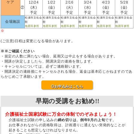
ケア
12/24
1/22
2/16
3/24
4/23
5/28
②
(木)
(金)
(火)
(水)
(金)
(金)
予定
予定
予定
予定
予定
予定
松浦市文化会
松浦市文化会
松浦市文化会
松浦市文化会
松浦市文化会
松浦市文化会
会場施設
館
館
館
館
館
館
地図等参照
地図等参照
地図等参照
地図等参照
地図等参照
地図等参照
※
(ご注意)日程は変更になる場合があります。
※※ご確認ください
・規定の人数に満たない場合、延期又は中止をする場合があります。
・開講が決定しましたら、開講決定の連絡を致します。
・キャンセルについては、必ずご連絡願います。
・開講決定の連絡後にキャンセルされる場合、返金は基本応じかねますのであ
らかじめご了承願います。
◎お申込みはこちら
早期の受講をお勧め!!
介護福祉士国家試験に万全の体制でのぞみましょう！
介護福祉士試験の申し込みの
締め切りは、例年9月の上旬
です。
お仕事されながらの資格取得は、計画通りに通えない突発的なことが
起きることも想定しなければなりません。