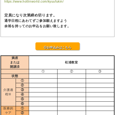
https://www.hotlinworld.com/kyuufukin/
定員になり次第締め切ります。
通学日程にあわてずご参加願えますよう
余裕を持ってのお申込をお願い致します。
◎お申込みはこちら
満席
または
松浦教室
開講済
①
②
③
状態
①
②
介護過
③
程Ⅲ
④
⑤
⑥
医療的
①
ケア
②