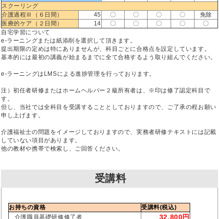
スクーリング
介護過程Ⅲ（６日間）
45
〇
〇
〇
〇
免除
医療的ケア（２日間）
14
〇
〇
〇
〇
〇
自宅学習について
e-ラーニングまたは紙添削を選択して頂きます。
提出期限の定めは特にありませんが、科目ごとに合格点を設定しています。
基本的には最初の講義が始まるまでに全て合格するよう取り組んでください。
e-ラーニングはLMSによる進捗管理を行っております。
注）初任者研修またはホームヘルパー２級所有者は、※印は修了認定科目で
す。
但し、当社では全科目を受講することとしておりますので、ご了承の程お願い
申し上げます。
介護福祉士の問題をイメージしておりますので、実務者研修テキストには記載
していない項目があります。
他の教材や携帯で検索し、ご回答ください。
受講料
お持ちの資格
受講料(税込)
32,800円
介護職員基礎研修修了者