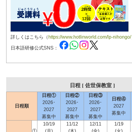
詳しくはこちら（
https://www.hotlinworld.com/lp-nihongo/
日本語研修公式SNS：
日程 [ 佐世保教室 ]
日程①
日程②
日程③
日程④
2026･
2026･
2026･
日程順
2027
2027
2027
2027
募集中
募集中
募集中
募集中
10/19
11/12
12/11
1/19
①
(月)
(木)
(金)
(火)