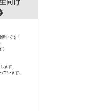
生向け
修
開催中です！
）
す）
施します。
っています。