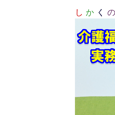
し
か
く