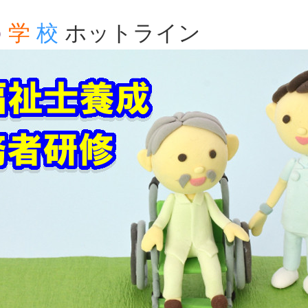
の
学
校
ホットライン