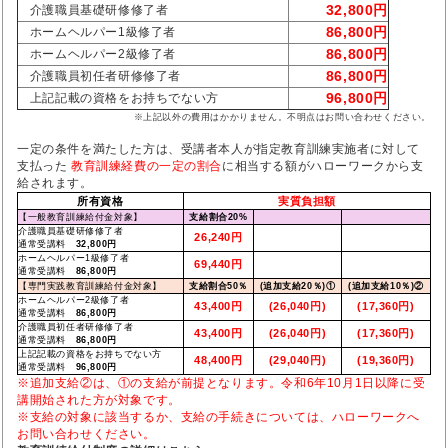
32,800円
介護職員基礎研修修了者
86,800円
ホームヘルパー1級修了者
86,800円
ホームヘルパー2級修了者
86,800円
介護職員初任者研修修了者
96,800円
上記記載の資格をお持ちでない方
※上記以外の費用はかかりません。不明点はお問い合わせください。
一定の条件を満たした方は、受講者本人が指定教育訓練実施者に対して
支払った
教育訓練経費の一定の割合
に相当する額がハローワークから支
給されます。
所有資格
実質負担額
【一般教育訓練給付金対象】
支給割合20%
介護職員基礎研修修了者
26,240円
通常受講料
32,800円
ホームヘルパー1級修了者
69,440円
通常受講料
86,800円
【専門実践教育訓練給付金対象】
支給割合50％
(追加支給20％)①
(追加支給10％)②
ホームヘルパー2級修了者
43,400円
(26,040円)
(17,360円)
通常受講料
86,800円
介護職員初任者研修修了者
43,400円
(26,040円)
(17,360円)
通常受講料
86,800円
上記記載の資格をお持ちでない方
48,400円
(29,040円)
(19,360円)
通常受講料
96,800円
※追加支給②は、①の支給が前提となります。令和6年10月1日以降に受
講開始された方が対象です。
※支給の対象に該当するか、支給の手続きについては、ハローワークへ
お問い合わせください。