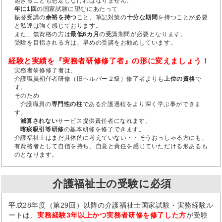
起きることも想定しなければなりません。
年に1回
の国家試験に望むにあたって
振替受講の
余裕を持つ
こと、筆記対策の
十分な期間
を持つことが必要
と私達は強く感じております。
また、無資格の方は
最低6カ月
の受講期間が必要となります。
受験を目指される方は、早めの受講をお勧めしています。
経験と実績を『実務者研修修了者』の形に変えましょう！
実務者研修修了者は、
介護職員初任者研修（旧ヘルパー２級）修了者よりも
上位の資格
で
す。
そのため
介護職員の
専門性の柱
である介護過程をより深く学ぶ事ができま
す。
減算されない
サービス提供責任者になれます。
喀痰吸引等研修
の基本研修を修了できます。
介護福祉士はまだ具体的に考えていない・・そうおっしゃる方にも、
有資格者として自信を持ち、自覚と責任を感じていただける形あるも
のとなります。
介護福祉士の受験に必須
平成28年度（第29回）以降の介護福祉士国家試験・実務経験ル
ートは、
実務経験3年以上かつ実務者研修を修了した方
が受験