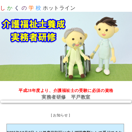
し
か
く
の
学
校
ホットライン
平成28年度より、介護福祉士の受験に必須の資格
実務者研修 平戸教室
[ お知らせ ]