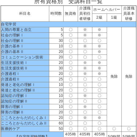
所有資格別 受講科目一覧
介護職
介護職
ホームヘルパー
科目名
時間数
無資格
員初任
員基本
2級
1級
者研修
研修
自宅学習
人間の尊重と自立
5
〇
※
※
社会の理解Ⅰ
5
〇
※
※
社会の理解Ⅱ
30
〇
〇
〇
介護の基本Ⅰ
10
〇
※
※
介護の基本Ⅱ
20
〇
〇
※
コミュニケーション技術
20
〇
〇
〇
生活支援技術Ⅰ
20
〇
※
※
生活支援技術Ⅱ
30
〇
※
※
介護過程Ⅰ
20
〇
※
※
免除
免除
介護過程Ⅱ
25
〇
〇
〇
発達と老化の理解Ⅰ
10
〇
〇
〇
発達と老化の理解Ⅱ
20
〇
〇
〇
認知症の理解Ⅰ
10
〇
※
〇
認知症の理解Ⅱ
20
〇
〇
〇
障害の理解Ⅰ
10
〇
※
〇
障害の理解Ⅱ
20
〇
〇
〇
こころとからだのしくみⅠ
20
〇
※
※
こころとからだのしくみⅡ
60
〇
〇
〇
医療的ケア
50
〇
〇
〇
〇
〇
405時
405時
405時
【自宅学習時間数】
50時間
50時間