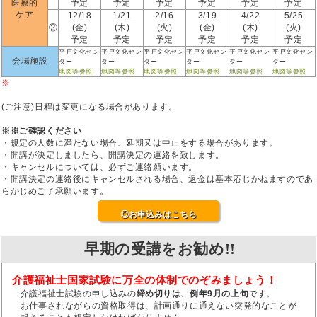
医療的
予定
予定
予定
予定
予定
予定
ケア
12/18
1/21
2/16
3/19
4/22
5/25
②
(金)
(木)
(火)
(金)
(木)
(火)
予定
予定
予定
予定
予定
予定
平戸文化セン
平戸文化セン
平戸文化セン
平戸文化セン
平戸文化セン
平戸文化セン
会場施設
ター
ター
ター
ター
ター
ター
地図等参照
地図等参照
地図等参照
地図等参照
地図等参照
地図等参照
※
(ご注意)日程は変更になる場合があります。
※※ご確認ください
・規定の人数に満たない場合、延期又は中止をする場合があります。
・開講が決定しましたら、開講決定の連絡を致します。
・キャンセルについては、必ずご連絡願います。
・開講決定の連絡後にキャンセルされる場合、返金は基本応じかねますのであ
らかじめご了承願います。
◎お申込みはこちら
早期の受講をお勧め!!
介護福祉士国家試験に万全の体制でのぞみましょう！
介護福祉士試験の申し込みの
締め切りは、例年9月の上旬
です。
お仕事されながらの資格取得は、計画通りに通えない突発的なことが