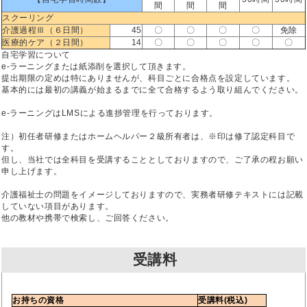
間
間
間
スクーリング
介護過程Ⅲ（６日間）
45
〇
〇
〇
〇
免除
医療的ケア（２日間）
14
〇
〇
〇
〇
〇
自宅学習について
e-ラーニングまたは紙添削を選択して頂きます。
提出期限の定めは特にありませんが、科目ごとに合格点を設定しています。
基本的には最初の講義が始まるまでに全て合格するよう取り組んでください。
e-ラーニングはLMSによる進捗管理を行っております。
注）初任者研修またはホームヘルパー２級所有者は、※印は修了認定科目で
す。
但し、当社では全科目を受講することとしておりますので、ご了承の程お願い
申し上げます。
介護福祉士の問題をイメージしておりますので、実務者研修テキストには記載
していない項目があります。
他の教材や携帯で検索し、ご回答ください。
受講料
お持ちの資格
受講料(税込)