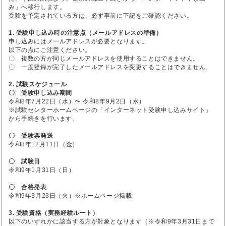
み」へ移行します。
受験を予定されている方は、必ず事前に下記をご確認ください。
1. 受験申し込み時の注意点（メールアドレスの準備）
申し込みにはメールアドレスが必要となります。
以下の点にご注意ください。
〇 複数の方が同じメールアドレスを使用することはできません。
〇 一度登録が完了したメールアドレスを変更することはできません。
2. 試験スケジュール
〇 受験申し込み期間
令和8年7月22日（水）〜 令和8年9月2日（水）
※試験センターホームページの「インターネット受験申し込みサイト」
から手続きを行います。
〇 受験票発送
令和8年12月11日（金）
〇 試験日
令和9年1月31日（日）
〇 合格発表
令和9年3月23日（火）※ホームページ掲載
3. 受験資格（実務経験ルート）
以下のいずれかに該当する方が対象となります（※令和9年3月31日まで