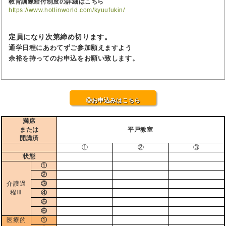
教育訓練給付制度の詳細はこちら
https://www.hotlinworld.com/kyuufukin/
定員になり次第締め切ります。
通学日程にあわてずご参加願えますよう
余裕を持ってのお申込をお願い致します。
◎お申込みはこちら
満席
または
平戸教室
開講済
①
②
③
状態
①
②
介護過
③
程Ⅲ
④
⑤
⑥
医療的
①