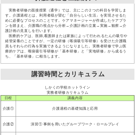
実務者研修の面接授業（通学）では、主にこの２つの科目を学習しま
す。介護過程とは、利用者様が望む「自分らしい生活」を実現させるた
めに必要なプロセスのことです。ケアマネージャーが作成したケアプラ
ンを踏まえ、介護職の視点から分析→介護計画の立案→実施→観察→介
護計画の見直しを行います。
医療的ケアは、医師,看護師または家族によって行われるたんの吸引や
経管栄養のことですが、一定の研修（喀痰吸引等研修）を受けた介護職
員もそれらの行為を実施できるようになりました。実務者研修で学ぶ医
療的ケアは、喀痰吸引等研修が「基本研修」と「実地研修」から成るう
ち、「基本研修」に相当します。
講習時間とカリキュラム
しかくの学校ホットライン
実務者研修カリキュラム
日程
講義内容
介護①
介護過程の基礎知識と応用
介護②
演習① 事例を用いたグループワーク・ロールプレイ