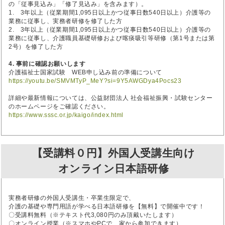
の「従事見込み」「修了見込み」を含みます）。
1. 3年以上（従業期間1,095日以上かつ従事日数540日以上）介護等の
業務に従事し、実務者研修を修了した方
2. 3年以上（従業期間1,095日以上かつ従事日数540日以上）介護等の
業務に従事し、介護職員基礎研修および喀痰吸引等研修（第1号または第
2号）を修了した方
4. 事前に確認お願いします
介護福祉士国家試験 WEB申し込み前の準備について
https://youtu.be/SMVMTyP_MeY?si=9Y5AWGDya4Pocs23
詳細や最新情報については、公益財団法人 社会福祉振興・試験センター
のホームページをご確認ください。
https://www.sssc.or.jp/kaigo/index.html
【受講料０円】外国人受講生向け
オンライン日本語研修
実務者研修の外国人受講生・卒業生限定で、
介護の基礎や専門用語が学べる日本語研修を【無料】で開催中です！
〇受講料無料（※テキスト代3,080円のみ頂戴いたします）
〇オンライン授業（※スマホやPCで、家から参加できます）