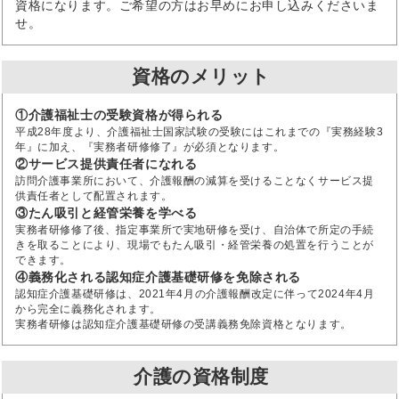
資格になります。ご希望の方はお早めにお申し込みくださいま
せ。
資格のメリット
①介護福祉士の受験資格が得られる
平成28年度より、介護福祉士国家試験の受験にはこれまでの『実務経験3
年』に加え、『実務者研修修了』が必須となります。
②サービス提供責任者になれる
訪問介護事業所において、介護報酬の減算を受けることなくサービス提
供責任者として配置されます。
③たん吸引と経管栄養を学べる
実務者研修修了後、指定事業所で実地研修を受け、自治体で所定の手続
きを取ることにより、現場でもたん吸引・経管栄養の処置を行うことが
できます。
④義務化される認知症介護基礎研修を免除される
認知症介護基礎研修は、2021年4月の介護報酬改定に伴って2024年4月
から完全に義務化されます。
実務者研修は認知症介護基礎研修の受講義務免除資格となります。
介護の資格制度