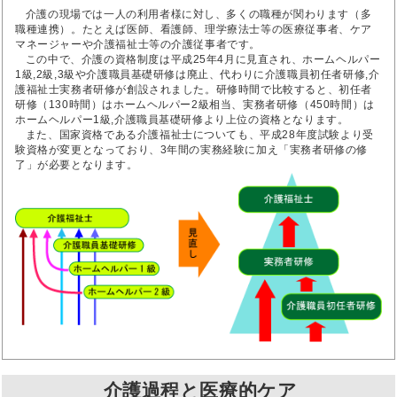
介護の現場では一人の利用者様に対し、多くの職種が関わります（多
職種連携）。たとえば医師、看護師、理学療法士等の医療従事者、ケア
マネージャーや介護福祉士等の介護従事者です。
この中で、介護の資格制度は平成25年4月に見直され、ホームヘルパー
1級,2級,3級や介護職員基礎研修は廃止、代わりに介護職員初任者研修,介
護福祉士実務者研修が創設されました。研修時間で比較すると、初任者
研修（130時間）はホームヘルパー2級相当、実務者研修（450時間）は
ホームヘルパー1級,介護職員基礎研修より上位の資格となります。
また、国家資格である介護福祉士についても、平成28年度試験より受
験資格が変更となっており、3年間の実務経験に加え「実務者研修の修
了」が必要となります。
介護過程と医療的ケア