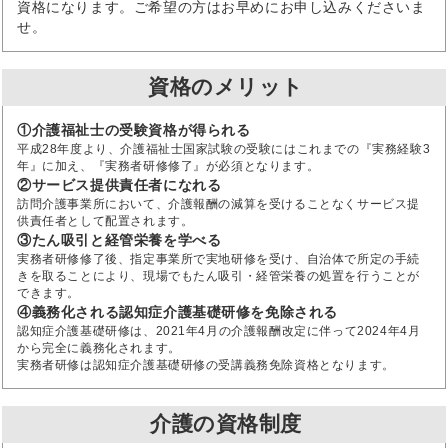
資格になります。ご希望の方はお早めにお申し込みくださいま
せ。
資格のメリット
①介護福祉士の受験資格が得られる
平成28年度より、介護福祉士国家試験の受験にはこれまでの『実務経験3
年』に加え、『実務者研修修了』が必須となります。
②サービス提供責任者になれる
訪問介護事業所において、介護報酬の減算を受けることなくサービス提
供責任者として配置されます。
③たん吸引と経管栄養を学べる
実務者研修修了後、指定事業所で実地研修を受け、自治体で所定の手続
きを取ることにより、現場でもたん吸引・経管栄養の処置を行うことが
できます。
④義務化される認知症介護基礎研修を免除される
認知症介護基礎研修は、2021年4月の介護報酬改定に伴って2024年4月
から完全に義務化されます。
実務者研修は認知症介護基礎研修の受講義務免除資格となります。
介護の資格制度