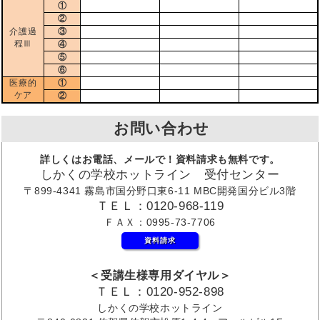
①
②
介護過
③
程Ⅲ
④
⑤
⑥
医療的
①
ケア
②
お問い合わせ
詳しくはお電話、メールで！資料請求も無料です。
しかくの学校ホットライン 受付センター
〒899-4341 霧島市国分野口東6-11 MBC開発国分ビル3階
ＴＥＬ：0120-968-119
ＦＡＸ：0995-73-7706
資料請求
＜受講生様専用ダイヤル＞
ＴＥＬ：0120-952-898
しかくの学校ホットライン