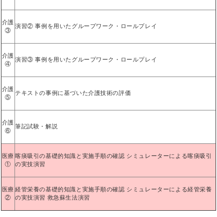
介護
演習② 事例を用いたグループワーク・ロールプレイ
③
介護
演習③ 事例を用いたグループワーク・ロールプレイ
④
介護
テキストの事例に基づいた介護技術の評価
⑤
介護
筆記試験・解説
⑥
医療
喀痰吸引の基礎的知識と実施手順の確認 シミュレーターによる喀痰吸引
①
の実技演習
医療
経管栄養の基礎的知識と実施手順の確認 シミュレーターによる経管栄養
②
の実技演習 救急蘇生法演習