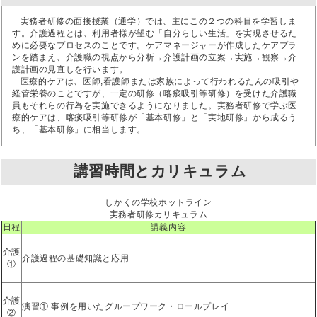
実務者研修の面接授業（通学）では、主にこの２つの科目を学習しま
す。介護過程とは、利用者様が望む「自分らしい生活」を実現させるた
めに必要なプロセスのことです。ケアマネージャーが作成したケアプラ
ンを踏まえ、介護職の視点から分析→介護計画の立案→実施→観察→介
護計画の見直しを行います。
医療的ケアは、医師,看護師または家族によって行われるたんの吸引や
経管栄養のことですが、一定の研修（喀痰吸引等研修）を受けた介護職
員もそれらの行為を実施できるようになりました。実務者研修で学ぶ医
療的ケアは、喀痰吸引等研修が「基本研修」と「実地研修」から成るう
ち、「基本研修」に相当します。
講習時間とカリキュラム
しかくの学校ホットライン
実務者研修カリキュラム
日程
講義内容
介護
介護過程の基礎知識と応用
①
介護
演習① 事例を用いたグループワーク・ロールプレイ
②