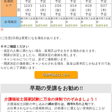
医療的
予定
予定
予定
予定
予定
予定
ケア
12/23
1/21
2/26
3/19
4/28
5/27
②
(水)
(木)
(金)
(金)
(水)
(木)
予定
予定
予定
予定
予定
予定
藤沢商工会議
藤沢商工会議
藤沢商工会議
藤沢商工会議
藤沢商工会議
藤沢商工会議
会場施設
所
所
所
所
所
所
地図等参照
地図等参照
地図等参照
地図等参照
地図等参照
地図等参照
※
(ご注意)日程は変更になる場合があります。
※※ご確認ください
・規定の人数に満たない場合、延期又は中止をする場合があります。
・開講が決定しましたら、開講決定の連絡を致します。
・キャンセルについては、必ずご連絡願います。
・開講決定の連絡後にキャンセルされる場合、返金は基本応じかねますのであ
らかじめご了承願います。
◎お申込みはこちら
早期の受講をお勧め!!
介護福祉士国家試験に万全の体制でのぞみましょう！
介護福祉士試験の申し込みの
締め切りは、例年9月の上旬
です。
お仕事されながらの資格取得は、計画通りに通えない突発的なことが