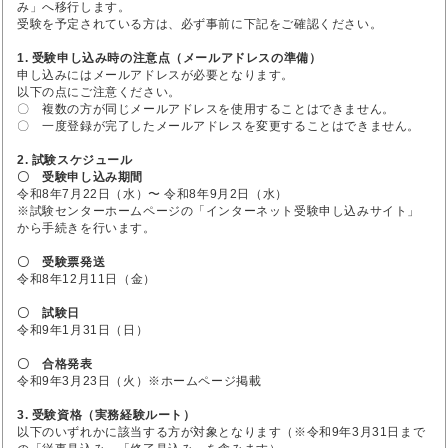
み」へ移行します。
受験を予定されている方は、必ず事前に下記をご確認ください。
1. 受験申し込み時の注意点（メールアドレスの準備）
申し込みにはメールアドレスが必要となります。
以下の点にご注意ください。
〇 複数の方が同じメールアドレスを使用することはできません。
〇 一度登録が完了したメールアドレスを変更することはできません。
2. 試験スケジュール
〇 受験申し込み期間
令和8年7月22日（水）〜 令和8年9月2日（水）
※試験センターホームページの「インターネット受験申し込みサイト」
から手続きを行います。
〇 受験票発送
令和8年12月11日（金）
〇 試験日
令和9年1月31日（日）
〇 合格発表
令和9年3月23日（火）※ホームページ掲載
3. 受験資格（実務経験ルート）
以下のいずれかに該当する方が対象となります（※令和9年3月31日まで