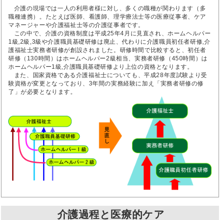
介護の現場では一人の利用者様に対し、多くの職種が関わります（多
職種連携）。たとえば医師、看護師、理学療法士等の医療従事者、ケア
マネージャーや介護福祉士等の介護従事者です。
この中で、介護の資格制度は平成25年4月に見直され、ホームヘルパー
1級,2級,3級や介護職員基礎研修は廃止、代わりに介護職員初任者研修,介
護福祉士実務者研修が創設されました。研修時間で比較すると、初任者
研修（130時間）はホームヘルパー2級相当、実務者研修（450時間）は
ホームヘルパー1級,介護職員基礎研修より上位の資格となります。
また、国家資格である介護福祉士についても、平成28年度試験より受
験資格が変更となっており、3年間の実務経験に加え「実務者研修の修
了」が必要となります。
介護過程と医療的ケア