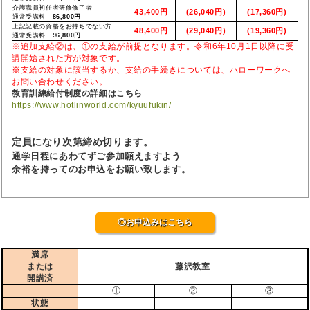
介護職員初任者研修修了者
43,400円
(26,040円)
(17,360円)
通常受講料
86,800円
上記記載の資格をお持ちでない方
48,400円
(29,040円)
(19,360円)
通常受講料
96,800円
※追加支給②は、①の支給が前提となります。令和6年10月1日以降に受
講開始された方が対象です。
※支給の対象に該当するか、支給の手続きについては、ハローワークへ
お問い合わせください。
教育訓練給付制度の詳細はこちら
https://www.hotlinworld.com/kyuufukin/
定員になり次第締め切ります。
通学日程にあわてずご参加願えますよう
余裕を持ってのお申込をお願い致します。
◎お申込みはこちら
満席
または
藤沢教室
開講済
①
②
③
状態