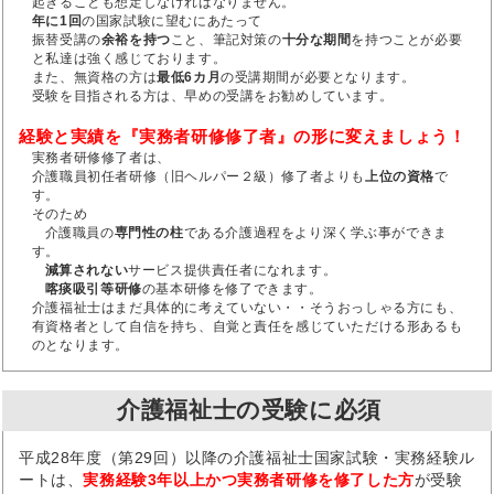
起きることも想定しなければなりません。
年に1回
の国家試験に望むにあたって
振替受講の
余裕を持つ
こと、筆記対策の
十分な期間
を持つことが必要
と私達は強く感じております。
また、無資格の方は
最低6カ月
の受講期間が必要となります。
受験を目指される方は、早めの受講をお勧めしています。
経験と実績を『実務者研修修了者』の形に変えましょう！
実務者研修修了者は、
介護職員初任者研修（旧ヘルパー２級）修了者よりも
上位の資格
で
す。
そのため
介護職員の
専門性の柱
である介護過程をより深く学ぶ事ができま
す。
減算されない
サービス提供責任者になれます。
喀痰吸引等研修
の基本研修を修了できます。
介護福祉士はまだ具体的に考えていない・・そうおっしゃる方にも、
有資格者として自信を持ち、自覚と責任を感じていただける形あるも
のとなります。
介護福祉士の受験に必須
平成28年度（第29回）以降の介護福祉士国家試験・実務経験ル
ートは、
実務経験3年以上かつ実務者研修を修了した方
が受験