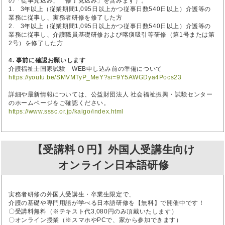
の「従事見込み」「修了見込み」を含みます）。
1. 3年以上（従業期間1,095日以上かつ従事日数540日以上）介護等の
業務に従事し、実務者研修を修了した方
2. 3年以上（従業期間1,095日以上かつ従事日数540日以上）介護等の
業務に従事し、介護職員基礎研修および喀痰吸引等研修（第1号または第
2号）を修了した方
4. 事前に確認お願いします
介護福祉士国家試験 WEB申し込み前の準備について
https://youtu.be/SMVMTyP_MeY?si=9Y5AWGDya4Pocs23
詳細や最新情報については、公益財団法人 社会福祉振興・試験センター
のホームページをご確認ください。
https://www.sssc.or.jp/kaigo/index.html
【受講料０円】外国人受講生向け
オンライン日本語研修
実務者研修の外国人受講生・卒業生限定で、
介護の基礎や専門用語が学べる日本語研修を【無料】で開催中です！
〇受講料無料（※テキスト代3,080円のみ頂戴いたします）
〇オンライン授業（※スマホやPCで、家から参加できます）