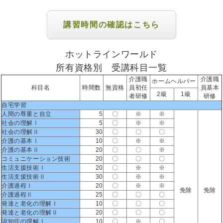
講習時間の確認はこちら
ホットラインワールド
所有資格別 受講科目一覧
介護職
介護職
ホームヘルパー
科目名
時間数
無資格
員初任
員基本
2級
1級
者研修
研修
自宅学習
人間の尊重と自立
5
〇
※
※
社会の理解Ⅰ
5
〇
※
※
社会の理解Ⅱ
30
〇
〇
〇
介護の基本Ⅰ
10
〇
※
※
介護の基本Ⅱ
20
〇
〇
※
コミュニケーション技術
20
〇
〇
〇
生活支援技術Ⅰ
20
〇
※
※
生活支援技術Ⅱ
30
〇
※
※
介護過程Ⅰ
20
〇
※
※
免除
免除
介護過程Ⅱ
25
〇
〇
〇
発達と老化の理解Ⅰ
10
〇
〇
〇
発達と老化の理解Ⅱ
20
〇
〇
〇
認知症の理解Ⅰ
10
〇
※
〇