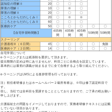
認知症の理解Ⅱ
20
〇
〇
〇
障害の理解Ⅰ
10
〇
※
〇
障害の理解Ⅱ
20
〇
〇
〇
こころとからだのしくみⅠ
20
〇
※
※
こころとからだのしくみⅡ
60
〇
〇
〇
医療的ケア
50
〇
〇
〇
〇
〇
405時
405時
405時
【自宅学習時間数】
50時間
50時間
間
間
間
スクーリング
介護過程Ⅲ（６日間）
45
〇
〇
〇
〇
免除
医療的ケア（２日間）
14
〇
〇
〇
〇
〇
自宅学習について
e-ラーニングまたは紙添削を選択して頂きます。
提出期限の定めは特にありませんが、科目ごとに合格点を設定しています。
基本的には最初の講義が始まるまでに全て合格するよう取り組んでください。
e-ラーニングはLMSによる進捗管理を行っております。
注）初任者研修またはホームヘルパー２級所有者は、※印は修了認定科目で
す。
但し、当社では全科目を受講することとしておりますので、ご了承の程お願い
申し上げます。
介護福祉士の問題をイメージしておりますので、実務者研修テキストには記載
していない項目があります。