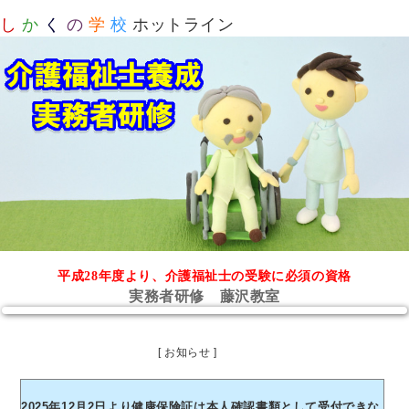
し
か
く
の
学
校
ホットライン
平成28年度より、介護福祉士の受験に必須の資格
実務者研修 藤沢教室
[ お知らせ ]
2025年12月2日より健康保険証は本人確認書類として受付できな