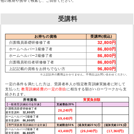
他の教材や携帯で検索し、ご回答ください。
受講料
お持ちの資格
受講料(税込)
32,800円
介護職員基礎研修修了者
86,800円
ホームヘルパー1級修了者
86,800円
ホームヘルパー2級修了者
86,800円
介護職員初任者研修修了者
96,800円
上記記載の資格をお持ちでない方
※上記以外の費用はかかりません。不明点はお問い合わせください。
一定の条件を満たした方は、受講者本人が指定教育訓練実施者に対して
支払った
教育訓練経費の一定の割合
に相当する額がハローワークから支
給されます。
所有資格
実質負担額
【一般教育訓練給付金対象】
支給割合20%
介護職員基礎研修修了者
26,240円
通常受講料
32,800円
ホームヘルパー1級修了者
69,440円
通常受講料
86,800円
【専門実践教育訓練給付金対象】
支給割合50％
(追加支給20％)①
(追加支給10％)②
ホームヘルパー2級修了者
43,400円
(26,040円)
(17,360円)
通常受講料
86,800円