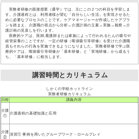
実務者研修の面接授業（通学）では、主にこの２つの科目を学習しま
す。介護過程とは、利用者様が望む「自分らしい生活」を実現させるた
めに必要なプロセスのことです。ケアマネージャーが作成したケアプラ
ンを踏まえ、介護職の視点から分析→介護計画の立案→実施→観察→介
護計画の見直しを行います。
医療的ケアは、医師,看護師または家族によって行われるたんの吸引や
経管栄養のことですが、一定の研修（喀痰吸引等研修）を受けた介護職
員もそれらの行為を実施できるようになりました。実務者研修で学ぶ医
療的ケアは、喀痰吸引等研修が「基本研修」と「実地研修」から成るう
ち、「基本研修」に相当します。
講習時間とカリキュラム
しかくの学校ホットライン
実務者研修カリキュラム
日程
講義内容
介護
介護過程の基礎知識と応用
①
介護
演習① 事例を用いたグループワーク・ロールプレイ
②