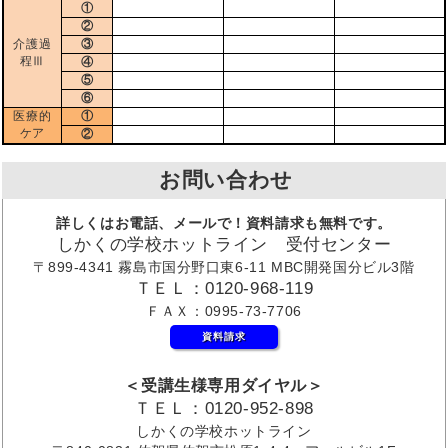
①
②
介護過
③
程Ⅲ
④
⑤
⑥
医療的
①
ケア
②
お問い合わせ
詳しくはお電話、メールで！資料請求も無料です。
しかくの学校ホットライン 受付センター
〒899-4341 霧島市国分野口東6-11 MBC開発国分ビル3階
ＴＥＬ：0120-968-119
ＦＡＸ：0995-73-7706
資料請求
＜受講生様専用ダイヤル＞
ＴＥＬ：0120-952-898
しかくの学校ホットライン