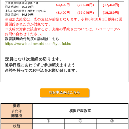
介護職員初任者研修修了者
43,400円
(26,040円)
(17,360円)
通常受講料
86,800円
上記記載の資格をお持ちでない方
48,400円
(29,040円)
(19,360円)
通常受講料
96,800円
※追加支給②は、①の支給が前提となります。令和6年10月1日以降に受
講開始された方が対象です。
※支給の対象に該当するか、支給の手続きについては、ハローワークへ
お問い合わせください。
教育訓練給付制度の詳細はこちら
https://www.hotlinworld.com/kyuufukin/
定員になり次第締め切ります。
通学日程にあわてずご参加願えますよう
余裕を持ってのお申込をお願い致します。
◎お申込みはこちら
満席
または
横浜戸塚教室
開講済
①
②
③
状態