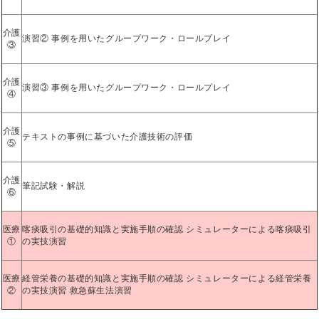
介護
演習② 事例を用いたグループワーク・ロールプレイ
③
介護
演習③ 事例を用いたグループワーク・ロールプレイ
④
介護
テキストの事例に基づいた介護技術の評価
⑤
介護
筆記試験・解説
⑥
医療
喀痰吸引の基礎的知識と実施手順の確認 シミュレーターによる喀痰吸引
①
の実技演習
医療
経管栄養の基礎的知識と実施手順の確認 シミュレーターによる経管栄養
②
の実技演習 救急蘇生法演習