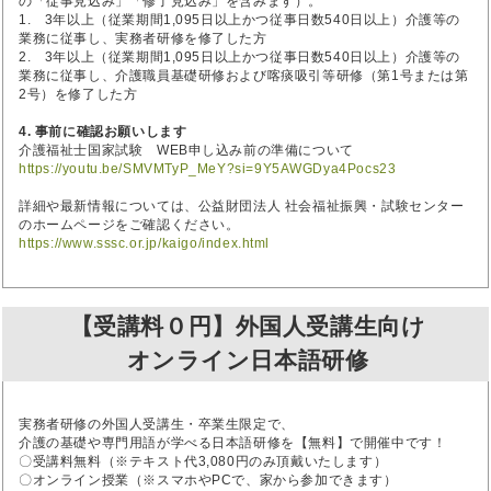
の「従事見込み」「修了見込み」を含みます）。
1. 3年以上（従業期間1,095日以上かつ従事日数540日以上）介護等の
業務に従事し、実務者研修を修了した方
2. 3年以上（従業期間1,095日以上かつ従事日数540日以上）介護等の
業務に従事し、介護職員基礎研修および喀痰吸引等研修（第1号または第
2号）を修了した方
4. 事前に確認お願いします
介護福祉士国家試験 WEB申し込み前の準備について
https://youtu.be/SMVMTyP_MeY?si=9Y5AWGDya4Pocs23
詳細や最新情報については、公益財団法人 社会福祉振興・試験センター
のホームページをご確認ください。
https://www.sssc.or.jp/kaigo/index.html
【受講料０円】外国人受講生向け
オンライン日本語研修
実務者研修の外国人受講生・卒業生限定で、
介護の基礎や専門用語が学べる日本語研修を【無料】で開催中です！
〇受講料無料（※テキスト代3,080円のみ頂戴いたします）
〇オンライン授業（※スマホやPCで、家から参加できます）