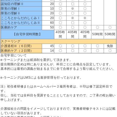
認知症の理解Ⅱ
20
〇
〇
〇
障害の理解Ⅰ
10
〇
※
〇
障害の理解Ⅱ
20
〇
〇
〇
こころとからだのしくみⅠ
20
〇
※
※
こころとからだのしくみⅡ
60
〇
〇
〇
医療的ケア
50
〇
〇
〇
〇
〇
405時
405時
405時
【自宅学習時間数】
50時間
50時間
間
間
間
スクーリング
介護過程Ⅲ（６日間）
45
〇
〇
〇
〇
免除
医療的ケア（２日間）
14
〇
〇
〇
〇
〇
自宅学習について
e-ラーニングまたは紙添削を選択して頂きます。
提出期限の定めは特にありませんが、科目ごとに合格点を設定しています。
基本的には最初の講義が始まるまでに全て合格するよう取り組んでください。
e-ラーニングはLMSによる進捗管理を行っております。
注）初任者研修またはホームヘルパー２級所有者は、※印は修了認定科目で
す。
但し、当社では全科目を受講することとしておりますので、ご了承の程お願い
申し上げます。
介護福祉士の問題をイメージしておりますので、実務者研修テキストには記載
していない項目があります。