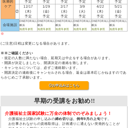
医療的
予定
予定
予定
予定
予定
予定
ケア
12/17
1/29
2/17
3/9
4/22
5/21
②
(木)
(金)
(水)
(火)
(木)
(金)
予定
予定
予定
予定
予定
予定
ONEFORALL
ONEFORALL
ONEFORALL
ONEFORALL
ONEFORALL
ONEFORALL
会場施設
横浜
横浜
横浜
横浜
横浜
横浜
地図等参照
地図等参照
地図等参照
地図等参照
地図等参照
地図等参照
※
(ご注意)日程は変更になる場合があります。
※※ご確認ください
・規定の人数に満たない場合、延期又は中止をする場合があります。
・開講が決定しましたら、開講決定の連絡を致します。
・キャンセルについては、必ずご連絡願います。
・開講決定の連絡後にキャンセルされる場合、返金は基本応じかねますのであ
らかじめご了承願います。
◎お申込みはこちら
早期の受講をお勧め!!
介護福祉士国家試験に万全の体制でのぞみましょう！
介護福祉士試験の申し込みの
締め切りは、例年9月の上旬
です。
お仕事されながらの資格取得は、計画通りに通えない突発的なことが