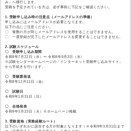
み」へ移行します。
受験を予定されている方は、必ず事前に下記をご確認ください。
1. 受験申し込み時の注意点（メールアドレスの準備）
申し込みにはメールアドレスが必要となります。
以下の点にご注意ください。
〇 複数の方が同じメールアドレスを使用することはできません。
〇 一度登録が完了したメールアドレスを変更することはできません。
2. 試験スケジュール
〇 受験申し込み期間
令和8年7月22日（水）〜 令和8年9月2日（水）
※試験センターホームページの「インターネット受験申し込みサイト」
から手続きを行います。
〇 受験票発送
令和8年12月11日（金）
〇 試験日
令和9年1月31日（日）
〇 合格発表
令和9年3月23日（火）※ホームページ掲載
3. 受験資格（実務経験ルート）
以下のいずれかに該当する方が対象となります（※令和9年3月31日まで