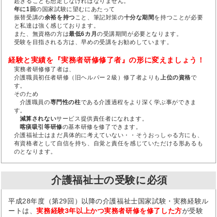
起きることも想定しなければなりません。
年に1回
の国家試験に望むにあたって
振替受講の
余裕を持つ
こと、筆記対策の
十分な期間
を持つことが必要
と私達は強く感じております。
また、無資格の方は
最低6カ月
の受講期間が必要となります。
受験を目指される方は、早めの受講をお勧めしています。
経験と実績を『実務者研修修了者』の形に変えましょう！
実務者研修修了者は、
介護職員初任者研修（旧ヘルパー２級）修了者よりも
上位の資格
で
す。
そのため
介護職員の
専門性の柱
である介護過程をより深く学ぶ事ができま
す。
減算されない
サービス提供責任者になれます。
喀痰吸引等研修
の基本研修を修了できます。
介護福祉士はまだ具体的に考えていない・・そうおっしゃる方にも、
有資格者として自信を持ち、自覚と責任を感じていただける形あるも
のとなります。
介護福祉士の受験に必須
平成28年度（第29回）以降の介護福祉士国家試験・実務経験ル
ートは、
実務経験3年以上かつ実務者研修を修了した方
が受験