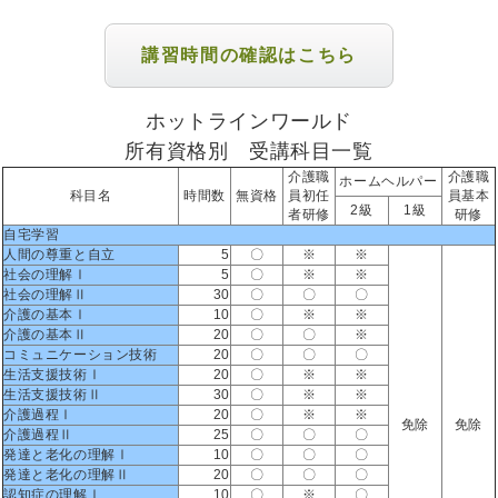
講習時間の確認はこちら
ホットラインワールド
所有資格別 受講科目一覧
介護職
介護職
ホームヘルパー
科目名
時間数
無資格
員初任
員基本
2級
1級
者研修
研修
自宅学習
人間の尊重と自立
5
〇
※
※
社会の理解Ⅰ
5
〇
※
※
社会の理解Ⅱ
30
〇
〇
〇
介護の基本Ⅰ
10
〇
※
※
介護の基本Ⅱ
20
〇
〇
※
コミュニケーション技術
20
〇
〇
〇
生活支援技術Ⅰ
20
〇
※
※
生活支援技術Ⅱ
30
〇
※
※
介護過程Ⅰ
20
〇
※
※
免除
免除
介護過程Ⅱ
25
〇
〇
〇
発達と老化の理解Ⅰ
10
〇
〇
〇
発達と老化の理解Ⅱ
20
〇
〇
〇
認知症の理解Ⅰ
10
〇
※
〇