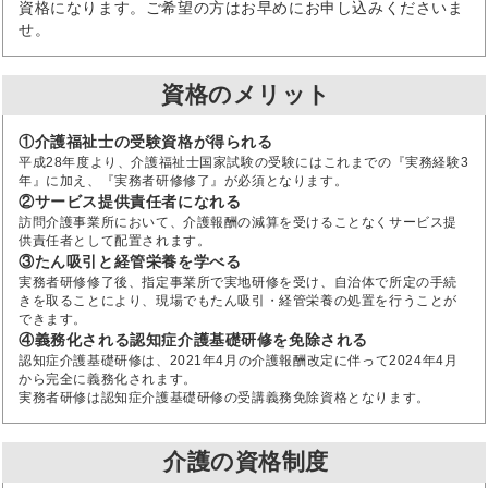
資格になります。ご希望の方はお早めにお申し込みくださいま
せ。
資格のメリット
①介護福祉士の受験資格が得られる
平成28年度より、介護福祉士国家試験の受験にはこれまでの『実務経験3
年』に加え、『実務者研修修了』が必須となります。
②サービス提供責任者になれる
訪問介護事業所において、介護報酬の減算を受けることなくサービス提
供責任者として配置されます。
③たん吸引と経管栄養を学べる
実務者研修修了後、指定事業所で実地研修を受け、自治体で所定の手続
きを取ることにより、現場でもたん吸引・経管栄養の処置を行うことが
できます。
④義務化される認知症介護基礎研修を免除される
認知症介護基礎研修は、2021年4月の介護報酬改定に伴って2024年4月
から完全に義務化されます。
実務者研修は認知症介護基礎研修の受講義務免除資格となります。
介護の資格制度