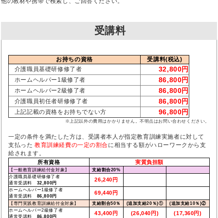
他の教材や携帯で検索し、ご回答ください。
受講料
お持ちの資格
受講料(税込)
32,800円
介護職員基礎研修修了者
86,800円
ホームヘルパー1級修了者
86,800円
ホームヘルパー2級修了者
86,800円
介護職員初任者研修修了者
96,800円
上記記載の資格をお持ちでない方
※上記以外の費用はかかりません。不明点はお問い合わせください。
一定の条件を満たした方は、受講者本人が指定教育訓練実施者に対して
支払った
教育訓練経費の一定の割合
に相当する額がハローワークから支
給されます。
所有資格
実質負担額
【一般教育訓練給付金対象】
支給割合20%
介護職員基礎研修修了者
26,240円
通常受講料
32,800円
ホームヘルパー1級修了者
69,440円
通常受講料
86,800円
【専門実践教育訓練給付金対象】
支給割合50％
(追加支給20％)①
(追加支給10％)②
ホームヘルパー2級修了者
43,400円
(26,040円)
(17,360円)
通常受講料
86,800円