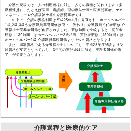
介護の現場では一人の利用者様に対し、多くの職種が関わります（多
職種連携）。たとえば医師、看護師、理学療法士等の医療従事者、ケア
マネージャーや介護福祉士等の介護従事者です。
この中で、介護の資格制度は平成25年4月に見直され、ホームヘルパー
1級,2級,3級や介護職員基礎研修は廃止、代わりに介護職員初任者研修,介
護福祉士実務者研修が創設されました。研修時間で比較すると、初任者
研修（130時間）はホームヘルパー2級相当、実務者研修（450時間）は
ホームヘルパー1級,介護職員基礎研修より上位の資格となります。
また、国家資格である介護福祉士についても、平成28年度試験より受
験資格が変更となっており、3年間の実務経験に加え「実務者研修の修
了」が必要となります。
介護過程と医療的ケア