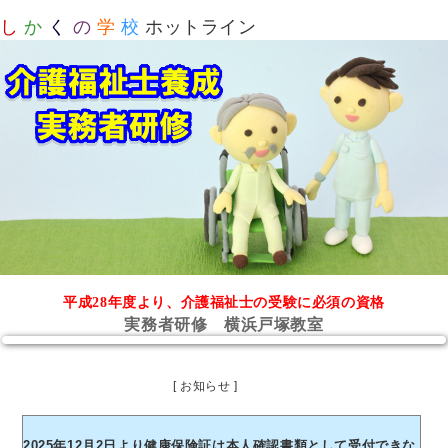
し
か
く
の
学
校
ホットライン
平成28年度より、介護福祉士の受験に必須の資格
実務者研修 横浜戸塚教室
[ お知らせ ]
2025年12月2日より健康保険証は本人確認書類として受付できな