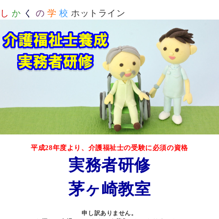
し
か
く
の
学
校
ホットライン
平成28年度より、介護福祉士の受験に必須の資格
実務者研修
茅ヶ崎教室
申し訳ありません。