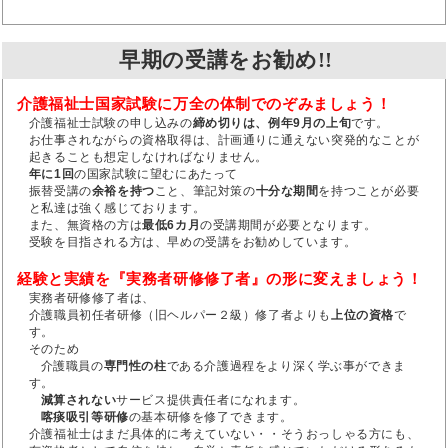
早期の受講をお勧め!!
介護福祉士国家試験に万全の体制でのぞみましょう！
介護福祉士試験の申し込みの
締め切りは、例年9月の上旬
です。
お仕事されながらの資格取得は、計画通りに通えない突発的なことが
起きることも想定しなければなりません。
年に1回
の国家試験に望むにあたって
振替受講の
余裕を持つ
こと、筆記対策の
十分な期間
を持つことが必要
と私達は強く感じております。
また、無資格の方は
最低6カ月
の受講期間が必要となります。
受験を目指される方は、早めの受講をお勧めしています。
経験と実績を『実務者研修修了者』の形に変えましょう！
実務者研修修了者は、
介護職員初任者研修（旧ヘルパー２級）修了者よりも
上位の資格
で
す。
そのため
介護職員の
専門性の柱
である介護過程をより深く学ぶ事ができま
す。
減算されない
サービス提供責任者になれます。
喀痰吸引等研修
の基本研修を修了できます。
介護福祉士はまだ具体的に考えていない・・そうおっしゃる方にも、