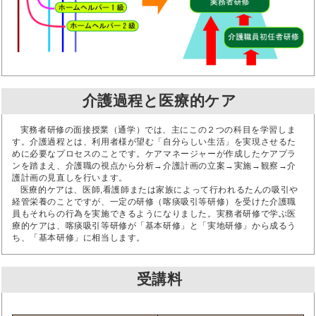
介護過程と医療的ケア
実務者研修の面接授業（通学）では、主にこの２つの科目を学習しま
す。介護過程とは、利用者様が望む「自分らしい生活」を実現させるた
めに必要なプロセスのことです。ケアマネージャーが作成したケアプラ
ンを踏まえ、介護職の視点から分析→介護計画の立案→実施→観察→介
護計画の見直しを行います。
医療的ケアは、医師,看護師または家族によって行われるたんの吸引や
経管栄養のことですが、一定の研修（喀痰吸引等研修）を受けた介護職
員もそれらの行為を実施できるようになりました。実務者研修で学ぶ医
療的ケアは、喀痰吸引等研修が「基本研修」と「実地研修」から成るう
ち、「基本研修」に相当します。
受講料