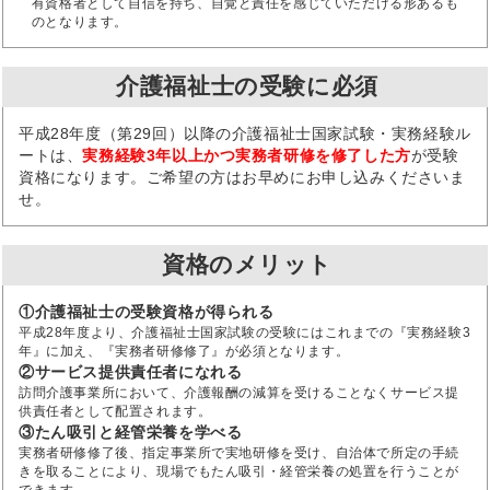
有資格者として自信を持ち、自覚と責任を感じていただける形あるも
のとなります。
介護福祉士の受験に必須
平成28年度（第29回）以降の介護福祉士国家試験・実務経験ル
ートは、
実務経験3年以上かつ実務者研修を修了した方
が受験
資格になります。ご希望の方はお早めにお申し込みくださいま
せ。
資格のメリット
①介護福祉士の受験資格が得られる
平成28年度より、介護福祉士国家試験の受験にはこれまでの『実務経験3
年』に加え、『実務者研修修了』が必須となります。
②サービス提供責任者になれる
訪問介護事業所において、介護報酬の減算を受けることなくサービス提
供責任者として配置されます。
③たん吸引と経管栄養を学べる
実務者研修修了後、指定事業所で実地研修を受け、自治体で所定の手続
きを取ることにより、現場でもたん吸引・経管栄養の処置を行うことが
できます。