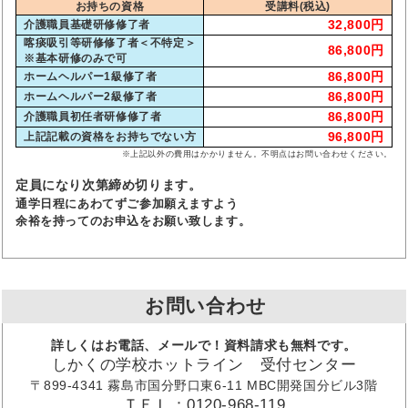
お持ちの資格
受講料(税込)
32,800円
介護職員基礎研修修了者
喀痰吸引等研修修了者＜不特定＞
86,800円
※基本研修のみで可
86,800円
ホームヘルパー1級修了者
86,800円
ホームヘルパー2級修了者
86,800円
介護職員初任者研修修了者
96,800円
上記記載の資格をお持ちでない方
※上記以外の費用はかかりません。不明点はお問い合わせください。
定員になり次第締め切ります。
通学日程にあわてずご参加願えますよう
余裕を持ってのお申込をお願い致します。
お問い合わせ
詳しくはお電話、メールで！資料請求も無料です。
しかくの学校ホットライン 受付センター
〒899-4341 霧島市国分野口東6-11 MBC開発国分ビル3階
ＴＥＬ：0120-968-119