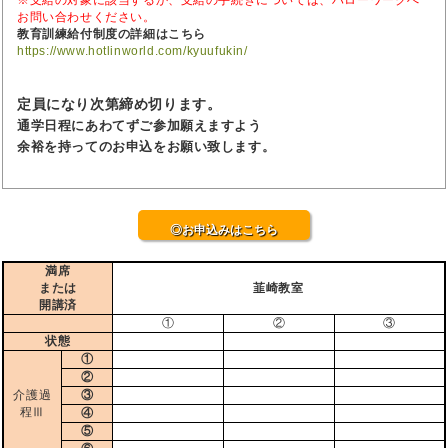
お問い合わせください。
教育訓練給付制度の詳細はこちら
https://www.hotlinworld.com/kyuufukin/
定員になり次第締め切ります。
通学日程にあわてずご参加願えますよう
余裕を持ってのお申込をお願い致します。
◎お申込みはこちら
満席
または
韮崎教室
開講済
①
②
③
状態
①
②
介護過
③
程Ⅲ
④
⑤