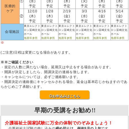
①
(水)
(水)
(木)
(火)
(木)
(木)
医療的
予定
予定
予定
予定
予定
予定
ケア
12/10
1/28
2/19
3/3
4/16
5/14
②
(木)
(木)
(金)
(水)
(金)
(金)
予定
予定
予定
予定
予定
予定
東京エレクト
東京エレクト
東京エレクト
東京エレクト
東京エレクト
東京エレクト
ロン韮崎文化
ロン韮崎文化
ロン韮崎文化
ロン韮崎文化
ロン韮崎文化
ロン韮崎文化
会場施設
ホール
ホール
ホール
ホール
ホール
ホール
地図等参照
地図等参照
地図等参照
地図等参照
地図等参照
地図等参照
※
(ご注意)日程は変更になる場合があります。
※※ご確認ください
・規定の人数に満たない場合、延期又は中止をする場合があります。
・開講が決定しましたら、開講決定の連絡を致します。
・キャンセルについては、必ずご連絡願います。
・開講決定の連絡後にキャンセルされる場合、返金は基本応じかねますのであ
らかじめご了承願います。
◎お申込みはこちら
早期の受講をお勧め!!
介護福祉士国家試験に万全の体制でのぞみましょう！
介護福祉士試験の申し込みの
締め切りは、例年9月の上旬
です。