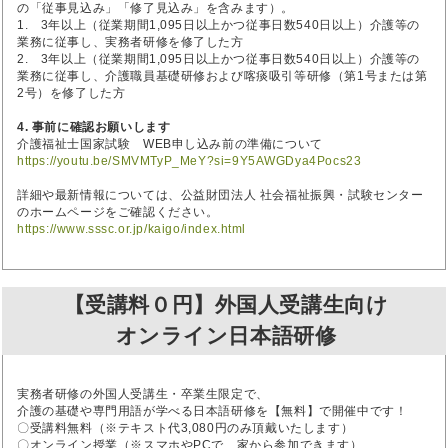
の「従事見込み」「修了見込み」を含みます）。
1. 3年以上（従業期間1,095日以上かつ従事日数540日以上）介護等の
業務に従事し、実務者研修を修了した方
2. 3年以上（従業期間1,095日以上かつ従事日数540日以上）介護等の
業務に従事し、介護職員基礎研修および喀痰吸引等研修（第1号または第
2号）を修了した方
4. 事前に確認お願いします
介護福祉士国家試験 WEB申し込み前の準備について
https://youtu.be/SMVMTyP_MeY?si=9Y5AWGDya4Pocs23
詳細や最新情報については、公益財団法人 社会福祉振興・試験センター
のホームページをご確認ください。
https://www.sssc.or.jp/kaigo/index.html
【受講料０円】外国人受講生向け
オンライン日本語研修
実務者研修の外国人受講生・卒業生限定で、
介護の基礎や専門用語が学べる日本語研修を【無料】で開催中です！
〇受講料無料（※テキスト代3,080円のみ頂戴いたします）
〇オンライン授業（※スマホやPCで、家から参加できます）