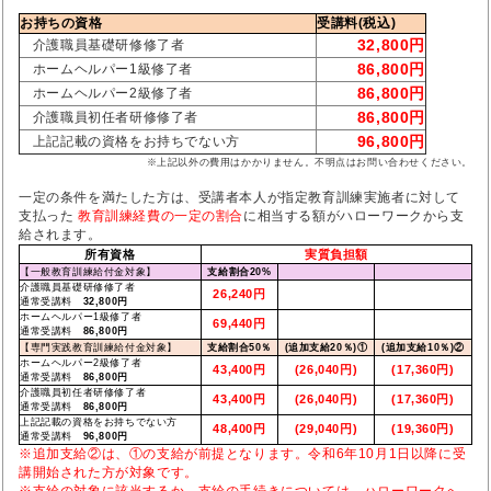
お持ちの資格
受講料(税込)
32,800円
介護職員基礎研修修了者
86,800円
ホームヘルパー1級修了者
86,800円
ホームヘルパー2級修了者
86,800円
介護職員初任者研修修了者
96,800円
上記記載の資格をお持ちでない方
※上記以外の費用はかかりません。不明点はお問い合わせください。
一定の条件を満たした方は、受講者本人が指定教育訓練実施者に対して
支払った
教育訓練経費の一定の割合
に相当する額がハローワークから支
給されます。
所有資格
実質負担額
【一般教育訓練給付金対象】
支給割合20%
介護職員基礎研修修了者
26,240円
通常受講料
32,800円
ホームヘルパー1級修了者
69,440円
通常受講料
86,800円
【専門実践教育訓練給付金対象】
支給割合50％
(追加支給20％)①
(追加支給10％)②
ホームヘルパー2級修了者
43,400円
(26,040円)
(17,360円)
通常受講料
86,800円
介護職員初任者研修修了者
43,400円
(26,040円)
(17,360円)
通常受講料
86,800円
上記記載の資格をお持ちでない方
48,400円
(29,040円)
(19,360円)
通常受講料
96,800円
※追加支給②は、①の支給が前提となります。令和6年10月1日以降に受
講開始された方が対象です。
※支給の対象に該当するか、支給の手続きについては、ハローワークへ