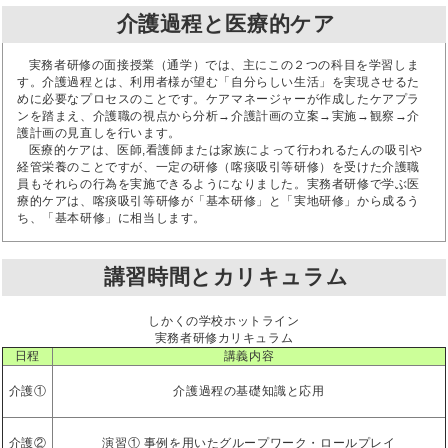
介護過程と医療的ケア
実務者研修の面接授業（通学）では、主にこの２つの科目を学習しま
す。介護過程とは、利用者様が望む「自分らしい生活」を実現させるた
めに必要なプロセスのことです。ケアマネージャーが作成したケアプラ
ンを踏まえ、介護職の視点から分析→介護計画の立案→実施→観察→介
護計画の見直しを行います。
医療的ケアは、医師,看護師または家族によって行われるたんの吸引や
経管栄養のことですが、一定の研修（喀痰吸引等研修）を受けた介護職
員もそれらの行為を実施できるようになりました。実務者研修で学ぶ医
療的ケアは、喀痰吸引等研修が「基本研修」と「実地研修」から成るう
ち、「基本研修」に相当します。
講習時間とカリキュラム
しかくの学校ホットライン
実務者研修カリキュラム
日程
講義内容
介護①
介護過程の基礎知識と応用
介護②
演習① 事例を用いたグループワーク・ロールプレイ