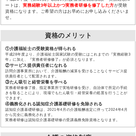
ートは、
実務経験3年以上かつ実務者研修を修了した方
が受験
資格になります。ご希望の方はお早めにお申し込みくださいま
せ。
資格のメリット
①介護福祉士の受験資格が得られる
平成28年度より、介護福祉士国家試験の受験にはこれまでの『実務経験3
年』に加え、『実務者研修修了』が必須となります。
②サービス提供責任者になれる
訪問介護事業所において、介護報酬の減算を受けることなくサービス提
供責任者として配置されます。
③たん吸引と経管栄養を学べる
実務者研修修了後、指定事業所で実地研修を受け、自治体で所定の手続
きを取ることにより、現場でもたん吸引・経管栄養の処置を行うことが
できます。
④義務化される認知症介護基礎研修を免除される
認知症介護基礎研修は、2021年4月の介護報酬改定に伴って2024年4月
から完全に義務化されます。
実務者研修は認知症介護基礎研修の受講義務免除資格となります。