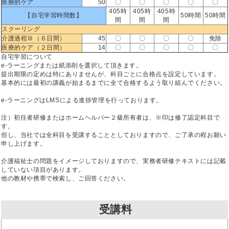
医療的ケア
50
〇
〇
〇
〇
〇
405時
405時
405時
【自宅学習時間数】
50時間
50時間
間
間
間
スクーリング
介護過程Ⅲ（６日間）
45
〇
〇
〇
〇
免除
医療的ケア（２日間）
14
〇
〇
〇
〇
〇
自宅学習について
e-ラーニングまたは紙添削を選択して頂きます。
提出期限の定めは特にありませんが、科目ごとに合格点を設定しています。
基本的には最初の講義が始まるまでに全て合格するよう取り組んでください。
e-ラーニングはLMSによる進捗管理を行っております。
注）初任者研修またはホームヘルパー２級所有者は、※印は修了認定科目で
す。
但し、当社では全科目を受講することとしておりますので、ご了承の程お願い
申し上げます。
介護福祉士の問題をイメージしておりますので、実務者研修テキストには記載
していない項目があります。
他の教材や携帯で検索し、ご回答ください。
受講料