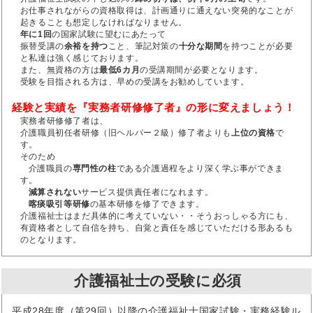
お仕事されながらの資格取得は、計画通りに通えない突発的なことが
起きることも想定しなければなりません。
年に1回
の国家試験に望むにあたって
振替受講の
余裕を持つ
こと、筆記対策の
十分な期間
を持つことが必要
と私達は強く感じております。
また、無資格の方は
最低6カ月
の受講期間が必要となります。
受験を目指される方は、早めの受講をお勧めしています。
経験と実績を『実務者研修修了者』の形に変えましょう！
実務者研修修了者は、
介護職員初任者研修（旧ヘルパー２級）修了者よりも
上位の資格
で
す。
そのため
介護職員の
専門性の柱
である介護過程をより深く学ぶ事ができま
す。
減算されない
サービス提供責任者になれます。
喀痰吸引等研修
の基本研修を修了できます。
介護福祉士はまだ具体的に考えていない・・そうおっしゃる方にも、
有資格者として自信を持ち、自覚と責任を感じていただける形あるも
のとなります。
介護福祉士の受験に必須
平成28年度（第29回）以降の介護福祉士国家試験・実務経験ル