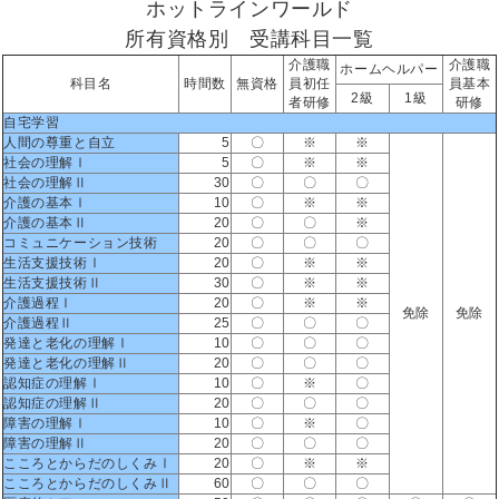
ホットラインワールド
所有資格別 受講科目一覧
介護職
介護職
ホームヘルパー
科目名
時間数
無資格
員初任
員基本
2級
1級
者研修
研修
自宅学習
人間の尊重と自立
5
〇
※
※
社会の理解Ⅰ
5
〇
※
※
社会の理解Ⅱ
30
〇
〇
〇
介護の基本Ⅰ
10
〇
※
※
介護の基本Ⅱ
20
〇
〇
※
コミュニケーション技術
20
〇
〇
〇
生活支援技術Ⅰ
20
〇
※
※
生活支援技術Ⅱ
30
〇
※
※
介護過程Ⅰ
20
〇
※
※
免除
免除
介護過程Ⅱ
25
〇
〇
〇
発達と老化の理解Ⅰ
10
〇
〇
〇
発達と老化の理解Ⅱ
20
〇
〇
〇
認知症の理解Ⅰ
10
〇
※
〇
認知症の理解Ⅱ
20
〇
〇
〇
障害の理解Ⅰ
10
〇
※
〇
障害の理解Ⅱ
20
〇
〇
〇
こころとからだのしくみⅠ
20
〇
※
※
こころとからだのしくみⅡ
60
〇
〇
〇