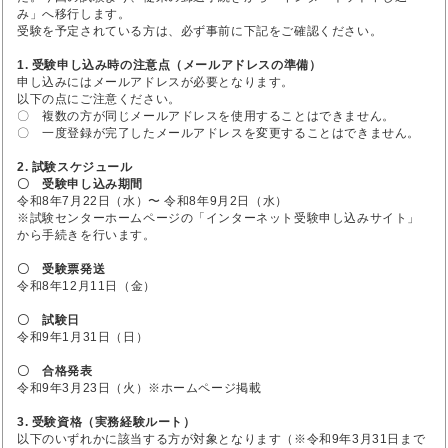
み」へ移行します。
受験を予定されている方は、必ず事前に下記をご確認ください。
1. 受験申し込み時の注意点（メールアドレスの準備）
申し込みにはメールアドレスが必要となります。
以下の点にご注意ください。
〇 複数の方が同じメールアドレスを使用することはできません。
〇 一度登録が完了したメールアドレスを変更することはできません。
2. 試験スケジュール
〇 受験申し込み期間
令和8年7月22日（水）〜 令和8年9月2日（水）
※試験センターホームページの「インターネット受験申し込みサイト」
から手続きを行います。
〇 受験票発送
令和8年12月11日（金）
〇 試験日
令和9年1月31日（日）
〇 合格発表
令和9年3月23日（火）※ホームページ掲載
3. 受験資格（実務経験ルート）
以下のいずれかに該当する方が対象となります（※令和9年3月31日まで