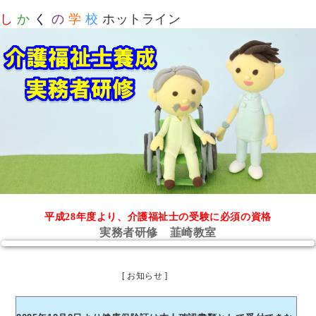
し
か
く
の
学
校
ホットライン
平成28年度より、介護福祉士の受験に必須の資格
実務者研修 韮崎教室
[ お知らせ ]