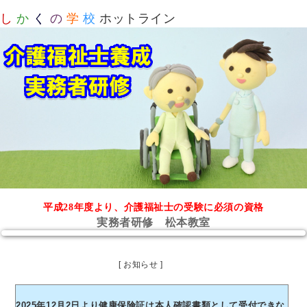
し
か
く
の
学
校
ホットライン
平成28年度より、介護福祉士の受験に必須の資格
実務者研修 松本教室
[ お知らせ ]
2025年12月2日より健康保険証は本人確認書類として受付できな