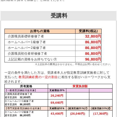
受講料
お持ちの資格
受講料(税込)
32,800円
介護職員基礎研修修了者
86,800円
ホームヘルパー1級修了者
86,800円
ホームヘルパー2級修了者
86,800円
介護職員初任者研修修了者
96,800円
上記記載の資格をお持ちでない方
※上記以外の費用はかかりません。不明点はお問い合わせください。
一定の条件を満たした方は、受講者本人が指定教育訓練実施者に対して
支払った
教育訓練経費の一定の割合
に相当する額がハローワークから支
給されます。
所有資格
実質負担額
【一般教育訓練給付金対象】
支給割合20%
介護職員基礎研修修了者
26,240円
通常受講料
32,800円
ホームヘルパー1級修了者
69,440円
通常受講料
86,800円
【専門実践教育訓練給付金対象】
支給割合50％
(追加支給20％)①
(追加支給10％)②
ホームヘルパー2級修了者
43,400円
(26,040円)
(17,360円)
通常受講料
86,800円