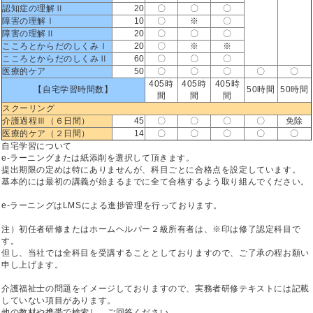
認知症の理解Ⅱ
20
〇
〇
〇
障害の理解Ⅰ
10
〇
※
〇
障害の理解Ⅱ
20
〇
〇
〇
こころとからだのしくみⅠ
20
〇
※
※
こころとからだのしくみⅡ
60
〇
〇
〇
医療的ケア
50
〇
〇
〇
〇
〇
405時
405時
405時
【自宅学習時間数】
50時間
50時間
間
間
間
スクーリング
介護過程Ⅲ（６日間）
45
〇
〇
〇
〇
免除
医療的ケア（２日間）
14
〇
〇
〇
〇
〇
自宅学習について
e-ラーニングまたは紙添削を選択して頂きます。
提出期限の定めは特にありませんが、科目ごとに合格点を設定しています。
基本的には最初の講義が始まるまでに全て合格するよう取り組んでください。
e-ラーニングはLMSによる進捗管理を行っております。
注）初任者研修またはホームヘルパー２級所有者は、※印は修了認定科目で
す。
但し、当社では全科目を受講することとしておりますので、ご了承の程お願い
申し上げます。
介護福祉士の問題をイメージしておりますので、実務者研修テキストには記載
していない項目があります。
他の教材や携帯で検索し、ご回答ください。