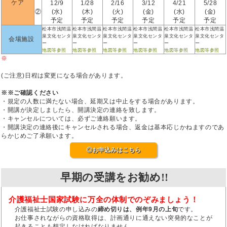
ケア
12/9
1/28
2/16
3/12
4/21
5/28
②
(水)
(木)
(火)
(金)
(水)
(金)
予定
予定
予定
予定
予定
予定
松本市浅間温
松本市浅間温
松本市浅間温
松本市浅間温
松本市浅間温
松本市浅間温
泉文化センタ
泉文化センタ
泉文化センタ
泉文化センタ
泉文化センタ
泉文化センタ
会場施設
ー
ー
ー
ー
ー
ー
地図等参照
地図等参照
地図等参照
地図等参照
地図等参照
地図等参照
※
(ご注意)日程は変更になる場合があります。
※※ご確認ください
・規定の人数に満たない場合、延期又は中止をする場合があります。
・開講が決定しましたら、開講決定の連絡を致します。
・キャンセルについては、必ずご連絡願います。
・開講決定の連絡後にキャンセルされる場合、返金は基本応じかねますのであ
らかじめご了承願います。
◎お申込みはこちら
早期の受講をお勧め!!
介護福祉士国家試験に万全の体制でのぞみましょう！
介護福祉士試験の申し込みの
締め切りは、例年9月の上旬
です。
お仕事されながらの資格取得は、計画通りに通えない突発的なことが
起きることも想定しなければなりません。