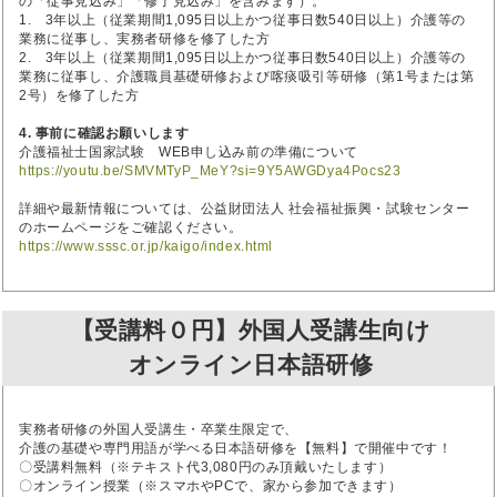
の「従事見込み」「修了見込み」を含みます）。
1. 3年以上（従業期間1,095日以上かつ従事日数540日以上）介護等の
業務に従事し、実務者研修を修了した方
2. 3年以上（従業期間1,095日以上かつ従事日数540日以上）介護等の
業務に従事し、介護職員基礎研修および喀痰吸引等研修（第1号または第
2号）を修了した方
4. 事前に確認お願いします
介護福祉士国家試験 WEB申し込み前の準備について
https://youtu.be/SMVMTyP_MeY?si=9Y5AWGDya4Pocs23
詳細や最新情報については、公益財団法人 社会福祉振興・試験センター
のホームページをご確認ください。
https://www.sssc.or.jp/kaigo/index.html
【受講料０円】外国人受講生向け
オンライン日本語研修
実務者研修の外国人受講生・卒業生限定で、
介護の基礎や専門用語が学べる日本語研修を【無料】で開催中です！
〇受講料無料（※テキスト代3,080円のみ頂戴いたします）
〇オンライン授業（※スマホやPCで、家から参加できます）