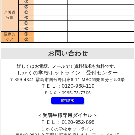
①
②
介護過
③
程Ⅲ
④
⑤
⑥
医療的
①
ケア
②
お問い合わせ
詳しくはお電話、メールで！資料請求も無料です。
しかくの学校ホットライン 受付センター
〒899-4341 霧島市国分野口東6-11 MBC開発国分ビル3階
ＴＥＬ：0120-968-119
ＦＡＸ：0995-73-7706
資料請求
＜受講生様専用ダイヤル＞
ＴＥＬ：0120-952-898
しかくの学校ホットライン
〒840-0831 佐賀県佐賀市松原1-4-4 アールビル1F