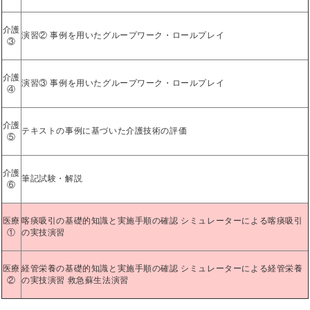
介護
演習② 事例を用いたグループワーク・ロールプレイ
③
介護
演習③ 事例を用いたグループワーク・ロールプレイ
④
介護
テキストの事例に基づいた介護技術の評価
⑤
介護
筆記試験・解説
⑥
医療
喀痰吸引の基礎的知識と実施手順の確認 シミュレーターによる喀痰吸引
①
の実技演習
医療
経管栄養の基礎的知識と実施手順の確認 シミュレーターによる経管栄養
②
の実技演習 救急蘇生法演習