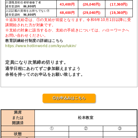
介護職員初任者研修修了者
43,400円
(26,040円)
(17,360円)
通常受講料
86,800円
上記記載の資格をお持ちでない方
48,400円
(29,040円)
(19,360円)
通常受講料
96,800円
※追加支給②は、①の支給が前提となります。令和6年10月1日以降に受
講開始された方が対象です。
※支給の対象に該当するか、支給の手続きについては、ハローワークへ
お問い合わせください。
教育訓練給付制度の詳細はこちら
https://www.hotlinworld.com/kyuufukin/
定員になり次第締め切ります。
通学日程にあわてずご参加願えますよう
余裕を持ってのお申込をお願い致します。
◎お申込みはこちら
満席
または
松本教室
開講済
①
②
③
状態