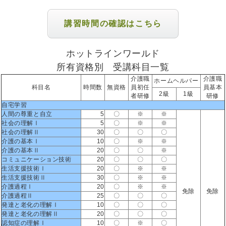
講習時間の確認はこちら
ホットラインワールド
所有資格別 受講科目一覧
介護職
介護職
ホームヘルパー
科目名
時間数
無資格
員初任
員基本
2級
1級
者研修
研修
自宅学習
人間の尊重と自立
5
〇
※
※
社会の理解Ⅰ
5
〇
※
※
社会の理解Ⅱ
30
〇
〇
〇
介護の基本Ⅰ
10
〇
※
※
介護の基本Ⅱ
20
〇
〇
※
コミュニケーション技術
20
〇
〇
〇
生活支援技術Ⅰ
20
〇
※
※
生活支援技術Ⅱ
30
〇
※
※
介護過程Ⅰ
20
〇
※
※
免除
免除
介護過程Ⅱ
25
〇
〇
〇
発達と老化の理解Ⅰ
10
〇
〇
〇
発達と老化の理解Ⅱ
20
〇
〇
〇
認知症の理解Ⅰ
10
〇
※
〇