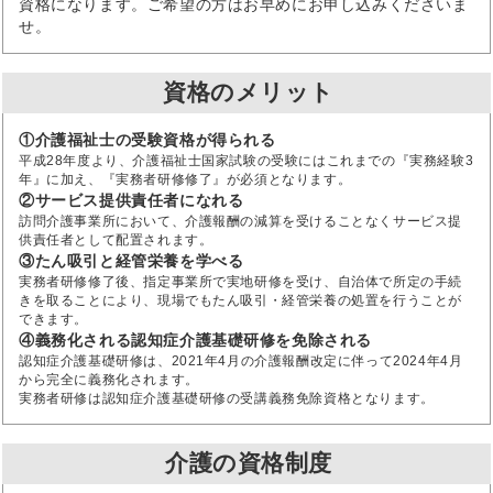
資格になります。ご希望の方はお早めにお申し込みくださいま
せ。
資格のメリット
①介護福祉士の受験資格が得られる
平成28年度より、介護福祉士国家試験の受験にはこれまでの『実務経験3
年』に加え、『実務者研修修了』が必須となります。
②サービス提供責任者になれる
訪問介護事業所において、介護報酬の減算を受けることなくサービス提
供責任者として配置されます。
③たん吸引と経管栄養を学べる
実務者研修修了後、指定事業所で実地研修を受け、自治体で所定の手続
きを取ることにより、現場でもたん吸引・経管栄養の処置を行うことが
できます。
④義務化される認知症介護基礎研修を免除される
認知症介護基礎研修は、2021年4月の介護報酬改定に伴って2024年4月
から完全に義務化されます。
実務者研修は認知症介護基礎研修の受講義務免除資格となります。
介護の資格制度