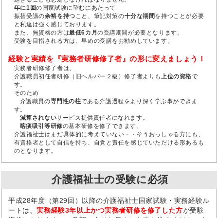
年に1回
の国家試験に望むにあたって
振替受講の
余裕を持つ
こと、筆記対策の
十分な期間
を持つことが必要
と私達は強く感じております。
また、無資格の方は
最低6カ月
の受講期間が必要となります。
受験を目指される方は、早めの受講をお勧めしています。
経験と実績を『実務者研修修了者』の形に変えましょう！
実務者研修修了者は、
介護職員初任者研修（旧ヘルパー２級）修了者よりも
上位の資格
で
す。
そのため
介護職員の
専門性の柱
である介護過程をより深く学ぶ事ができま
す。
減算されない
サービス提供責任者になれます。
喀痰吸引等研修
の基本研修を修了できます。
介護福祉士はまだ具体的に考えていない・・そうおっしゃる方にも、
有資格者として自信を持ち、自覚と責任を感じていただける形あるも
のとなります。
介護福祉士の受験に必須
平成28年度（第29回）以降の介護福祉士国家試験・実務経験ル
ートは、
実務経験3年以上かつ実務者研修を修了した方
が受験