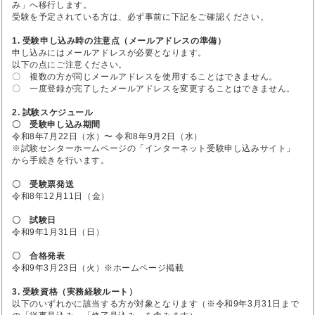
み」へ移行します。
受験を予定されている方は、必ず事前に下記をご確認ください。
1. 受験申し込み時の注意点（メールアドレスの準備）
申し込みにはメールアドレスが必要となります。
以下の点にご注意ください。
〇 複数の方が同じメールアドレスを使用することはできません。
〇 一度登録が完了したメールアドレスを変更することはできません。
2. 試験スケジュール
〇 受験申し込み期間
令和8年7月22日（水）〜 令和8年9月2日（水）
※試験センターホームページの「インターネット受験申し込みサイト」
から手続きを行います。
〇 受験票発送
令和8年12月11日（金）
〇 試験日
令和9年1月31日（日）
〇 合格発表
令和9年3月23日（火）※ホームページ掲載
3. 受験資格（実務経験ルート）
以下のいずれかに該当する方が対象となります（※令和9年3月31日まで