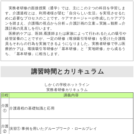
実務者研修の面接授業（通学）では、主にこの２つの科目を学習しま
す。介護過程とは、利用者様が望む「自分らしい生活」を実現させるた
めに必要なプロセスのことです。ケアマネージャーが作成したケアプラ
ンを踏まえ、介護職の視点から分析→介護計画の立案→実施→観察→介
護計画の見直しを行います。
医療的ケアは、医師,看護師または家族によって行われるたんの吸引や
経管栄養のことですが、一定の研修（喀痰吸引等研修）を受けた介護職
員もそれらの行為を実施できるようになりました。実務者研修で学ぶ医
療的ケアは、喀痰吸引等研修が「基本研修」と「実地研修」から成るう
ち、「基本研修」に相当します。
講習時間とカリキュラム
しかくの学校ホットライン
実務者研修カリキュラム
日程
講義内容
介護
介護過程の基礎知識と応用
①
介護
演習① 事例を用いたグループワーク・ロールプレイ
②