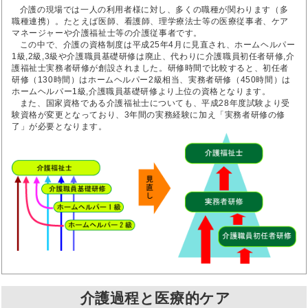
介護の現場では一人の利用者様に対し、多くの職種が関わります（多
職種連携）。たとえば医師、看護師、理学療法士等の医療従事者、ケア
マネージャーや介護福祉士等の介護従事者です。
この中で、介護の資格制度は平成25年4月に見直され、ホームヘルパー
1級,2級,3級や介護職員基礎研修は廃止、代わりに介護職員初任者研修,介
護福祉士実務者研修が創設されました。研修時間で比較すると、初任者
研修（130時間）はホームヘルパー2級相当、実務者研修（450時間）は
ホームヘルパー1級,介護職員基礎研修より上位の資格となります。
また、国家資格である介護福祉士についても、平成28年度試験より受
験資格が変更となっており、3年間の実務経験に加え「実務者研修の修
了」が必要となります。
介護過程と医療的ケア