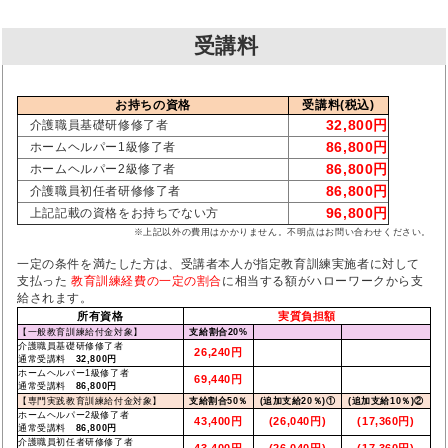
受講料
お持ちの資格
受講料(税込)
32,800円
介護職員基礎研修修了者
86,800円
ホームヘルパー1級修了者
86,800円
ホームヘルパー2級修了者
86,800円
介護職員初任者研修修了者
96,800円
上記記載の資格をお持ちでない方
※上記以外の費用はかかりません。不明点はお問い合わせください。
一定の条件を満たした方は、受講者本人が指定教育訓練実施者に対して
支払った
教育訓練経費の一定の割合
に相当する額がハローワークから支
給されます。
所有資格
実質負担額
【一般教育訓練給付金対象】
支給割合20%
介護職員基礎研修修了者
26,240円
通常受講料
32,800円
ホームヘルパー1級修了者
69,440円
通常受講料
86,800円
【専門実践教育訓練給付金対象】
支給割合50％
(追加支給20％)①
(追加支給10％)②
ホームヘルパー2級修了者
43,400円
(26,040円)
(17,360円)
通常受講料
86,800円
介護職員初任者研修修了者
43,400円
(26,040円)
(17,360円)