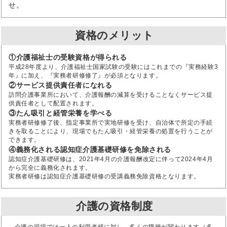
せ。
資格のメリット
①介護福祉士の受験資格が得られる
平成28年度より、介護福祉士国家試験の受験にはこれまでの『実務経験3
年』に加え、『実務者研修修了』が必須となります。
②サービス提供責任者になれる
訪問介護事業所において、介護報酬の減算を受けることなくサービス提
供責任者として配置されます。
③たん吸引と経管栄養を学べる
実務者研修修了後、指定事業所で実地研修を受け、自治体で所定の手続
きを取ることにより、現場でもたん吸引・経管栄養の処置を行うことが
できます。
④義務化される認知症介護基礎研修を免除される
認知症介護基礎研修は、2021年4月の介護報酬改定に伴って2024年4月
から完全に義務化されます。
実務者研修は認知症介護基礎研修の受講義務免除資格となります。
介護の資格制度