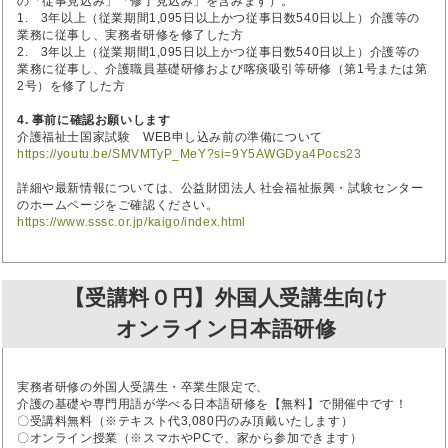
の「従事見込み」「修了見込み」を含みます）。
1. 3年以上（従業期間1,095日以上かつ従事日数540日以上）介護等の
業務に従事し、実務者研修を修了した方
2. 3年以上（従業期間1,095日以上かつ従事日数540日以上）介護等の
業務に従事し、介護職員基礎研修および喀痰吸引等研修（第1号または第
2号）を修了した方
4. 事前に確認お願いします
介護福祉士国家試験 WEB申し込み前の準備について
https://youtu.be/SMVMTyP_MeY?si=9Y5AWGDya4Pocs23
詳細や最新情報については、公益財団法人 社会福祉振興・試験センター
のホームページをご確認ください。
https://www.sssc.or.jp/kaigo/index.html
【受講料０円】外国人受講生向け
オンライン日本語研修
実務者研修の外国人受講生・卒業生限定で、
介護の基礎や専門用語が学べる日本語研修を【無料】で開催中です！
〇受講料無料（※テキスト代3,080円のみ頂戴いたします）
〇オンライン授業（※スマホやPCで、家から参加できます）