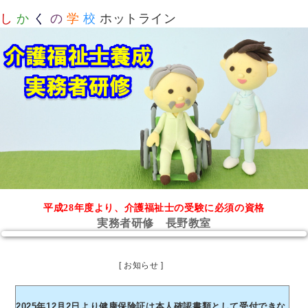
し
か
く
の
学
校
ホットライン
平成28年度より、介護福祉士の受験に必須の資格
実務者研修 長野教室
[ お知らせ ]
2025年12月2日より健康保険証は本人確認書類として受付できな