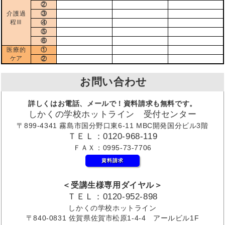
②
介護過
③
程Ⅲ
④
⑤
⑥
医療的
①
ケア
②
お問い合わせ
詳しくはお電話、メールで！資料請求も無料です。
しかくの学校ホットライン 受付センター
〒899-4341 霧島市国分野口東6-11 MBC開発国分ビル3階
ＴＥＬ：0120-968-119
ＦＡＸ：0995-73-7706
資料請求
＜受講生様専用ダイヤル＞
ＴＥＬ：0120-952-898
しかくの学校ホットライン
〒840-0831 佐賀県佐賀市松原1-4-4 アールビル1F