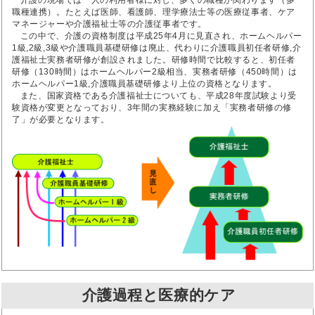
介護の現場では一人の利用者様に対し、多くの職種が関わります（多
職種連携）。たとえば医師、看護師、理学療法士等の医療従事者、ケア
マネージャーや介護福祉士等の介護従事者です。
この中で、介護の資格制度は平成25年4月に見直され、ホームヘルパー
1級,2級,3級や介護職員基礎研修は廃止、代わりに介護職員初任者研修,介
護福祉士実務者研修が創設されました。研修時間で比較すると、初任者
研修（130時間）はホームヘルパー2級相当、実務者研修（450時間）は
ホームヘルパー1級,介護職員基礎研修より上位の資格となります。
また、国家資格である介護福祉士についても、平成28年度試験より受
験資格が変更となっており、3年間の実務経験に加え「実務者研修の修
了」が必要となります。
介護過程と医療的ケア