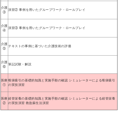
介護
演習② 事例を用いたグループワーク・ロールプレイ
③
介護
演習③ 事例を用いたグループワーク・ロールプレイ
④
介護
テキストの事例に基づいた介護技術の評価
⑤
介護
筆記試験・解説
⑥
医療
喀痰吸引の基礎的知識と実施手順の確認 シミュレーターによる喀痰吸引
①
の実技演習
医療
経管栄養の基礎的知識と実施手順の確認 シミュレーターによる経管栄養
②
の実技演習 救急蘇生法演習