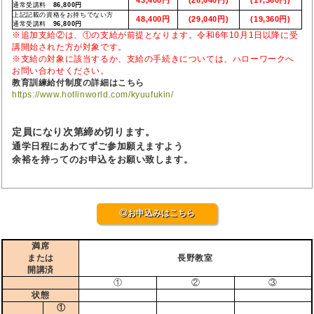
通常受講料
86,800円
上記記載の資格をお持ちでない方
48,400円
(29,040円)
(19,360円)
通常受講料
96,800円
※追加支給②は、①の支給が前提となります。令和6年10月1日以降に受
講開始された方が対象です。
※支給の対象に該当するか、支給の手続きについては、ハローワークへ
お問い合わせください。
教育訓練給付制度の詳細はこちら
https://www.hotlinworld.com/kyuufukin/
定員になり次第締め切ります。
通学日程にあわてずご参加願えますよう
余裕を持ってのお申込をお願い致します。
◎お申込みはこちら
満席
または
長野教室
開講済
①
②
③
状態
①