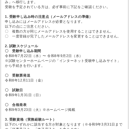
み」へ移行します。
受験を予定されている方は、必ず事前に下記をご確認ください。
1. 受験申し込み時の注意点（メールアドレスの準備）
申し込みにはメールアドレスが必要となります。
以下の点にご注意ください。
〇 複数の方が同じメールアドレスを使用することはできません。
〇 一度登録が完了したメールアドレスを変更することはできません。
2. 試験スケジュール
〇 受験申し込み期間
令和8年7月22日（水）〜 令和8年9月2日（水）
※試験センターホームページの「インターネット受験申し込みサイト」
から手続きを行います。
〇 受験票発送
令和8年12月11日（金）
〇 試験日
令和9年1月31日（日）
〇 合格発表
令和9年3月23日（火）※ホームページ掲載
3. 受験資格（実務経験ルート）
以下のいずれかに該当する方が対象となります（※令和9年3月31日まで