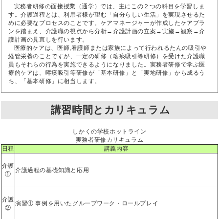
実務者研修の面接授業（通学）では、主にこの２つの科目を学習しま
す。介護過程とは、利用者様が望む「自分らしい生活」を実現させるた
めに必要なプロセスのことです。ケアマネージャーが作成したケアプラ
ンを踏まえ、介護職の視点から分析→介護計画の立案→実施→観察→介
護計画の見直しを行います。
医療的ケアは、医師,看護師または家族によって行われるたんの吸引や
経管栄養のことですが、一定の研修（喀痰吸引等研修）を受けた介護職
員もそれらの行為を実施できるようになりました。実務者研修で学ぶ医
療的ケアは、喀痰吸引等研修が「基本研修」と「実地研修」から成るう
ち、「基本研修」に相当します。
講習時間とカリキュラム
しかくの学校ホットライン
実務者研修カリキュラム
日程
講義内容
介護
介護過程の基礎知識と応用
①
介護
演習① 事例を用いたグループワーク・ロールプレイ
②