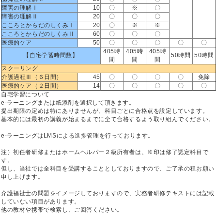
障害の理解Ⅰ
10
〇
※
〇
障害の理解Ⅱ
20
〇
〇
〇
こころとからだのしくみⅠ
20
〇
※
※
こころとからだのしくみⅡ
60
〇
〇
〇
医療的ケア
50
〇
〇
〇
〇
〇
405時
405時
405時
【自宅学習時間数】
50時間
50時間
間
間
間
スクーリング
介護過程Ⅲ（６日間）
45
〇
〇
〇
〇
免除
医療的ケア（２日間）
14
〇
〇
〇
〇
〇
自宅学習について
e-ラーニングまたは紙添削を選択して頂きます。
提出期限の定めは特にありませんが、科目ごとに合格点を設定しています。
基本的には最初の講義が始まるまでに全て合格するよう取り組んでください。
e-ラーニングはLMSによる進捗管理を行っております。
注）初任者研修またはホームヘルパー２級所有者は、※印は修了認定科目で
す。
但し、当社では全科目を受講することとしておりますので、ご了承の程お願い
申し上げます。
介護福祉士の問題をイメージしておりますので、実務者研修テキストには記載
していない項目があります。
他の教材や携帯で検索し、ご回答ください。