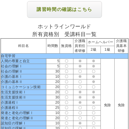
講習時間の確認はこちら
ホットラインワールド
所有資格別 受講科目一覧
介護職
介護職
ホームヘルパー
科目名
時間数
無資格
員初任
員基本
2級
1級
者研修
研修
自宅学習
人間の尊重と自立
5
〇
※
※
社会の理解Ⅰ
5
〇
※
※
社会の理解Ⅱ
30
〇
〇
〇
介護の基本Ⅰ
10
〇
※
※
介護の基本Ⅱ
20
〇
〇
※
コミュニケーション技術
20
〇
〇
〇
生活支援技術Ⅰ
20
〇
※
※
生活支援技術Ⅱ
30
〇
※
※
介護過程Ⅰ
20
〇
※
※
免除
免除
介護過程Ⅱ
25
〇
〇
〇
発達と老化の理解Ⅰ
10
〇
〇
〇
発達と老化の理解Ⅱ
20
〇
〇
〇
認知症の理解Ⅰ
10
〇
※
〇
認知症の理解Ⅱ
20
〇
〇
〇