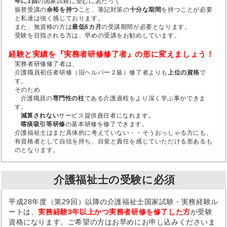
年に1回
の国家試験に望むにあたって
振替受講の
余裕を持つ
こと、筆記対策の
十分な期間
を持つことが必要
と私達は強く感じております。
また、無資格の方は
最低6カ月
の受講期間が必要となります。
受験を目指される方は、早めの受講をお勧めしています。
経験と実績を『実務者研修修了者』の形に変えましょう！
実務者研修修了者は、
介護職員初任者研修（旧ヘルパー２級）修了者よりも
上位の資格
で
す。
そのため
介護職員の
専門性の柱
である介護過程をより深く学ぶ事ができま
す。
減算されない
サービス提供責任者になれます。
喀痰吸引等研修
の基本研修を修了できます。
介護福祉士はまだ具体的に考えていない・・そうおっしゃる方にも、
有資格者として自信を持ち、自覚と責任を感じていただける形あるも
のとなります。
介護福祉士の受験に必須
平成28年度（第29回）以降の介護福祉士国家試験・実務経験ル
ートは、
実務経験3年以上かつ実務者研修を修了した方
が受験
資格になります。ご希望の方はお早めにお申し込みくださいま