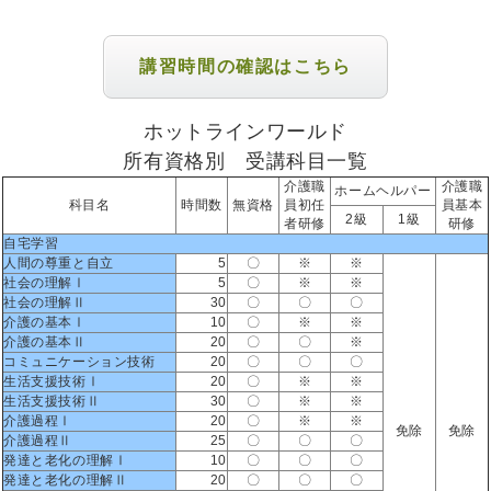
講習時間の確認はこちら
ホットラインワールド
所有資格別 受講科目一覧
介護職
介護職
ホームヘルパー
科目名
時間数
無資格
員初任
員基本
2級
1級
者研修
研修
自宅学習
人間の尊重と自立
5
〇
※
※
社会の理解Ⅰ
5
〇
※
※
社会の理解Ⅱ
30
〇
〇
〇
介護の基本Ⅰ
10
〇
※
※
介護の基本Ⅱ
20
〇
〇
※
コミュニケーション技術
20
〇
〇
〇
生活支援技術Ⅰ
20
〇
※
※
生活支援技術Ⅱ
30
〇
※
※
介護過程Ⅰ
20
〇
※
※
免除
免除
介護過程Ⅱ
25
〇
〇
〇
発達と老化の理解Ⅰ
10
〇
〇
〇
発達と老化の理解Ⅱ
20
〇
〇
〇