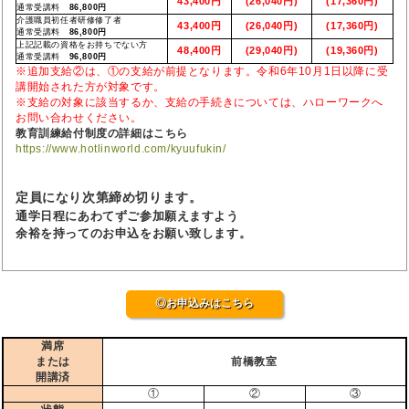
43,400円
(26,040円)
(17,360円)
通常受講料
86,800円
介護職員初任者研修修了者
43,400円
(26,040円)
(17,360円)
通常受講料
86,800円
上記記載の資格をお持ちでない方
48,400円
(29,040円)
(19,360円)
通常受講料
96,800円
※追加支給②は、①の支給が前提となります。令和6年10月1日以降に受
講開始された方が対象です。
※支給の対象に該当するか、支給の手続きについては、ハローワークへ
お問い合わせください。
教育訓練給付制度の詳細はこちら
https://www.hotlinworld.com/kyuufukin/
定員になり次第締め切ります。
通学日程にあわてずご参加願えますよう
余裕を持ってのお申込をお願い致します。
◎お申込みはこちら
満席
または
前橋教室
開講済
①
②
③