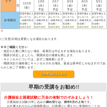
ケア
1/20
2/17
3/19
4/15
5/21
12/18
②
(水)
(水)
(金)
(木)
(金)
(金)
予定
予定
予定
予定
予定
昌賢学園まえ
昌賢学園まえ
昌賢学園まえ
昌賢学園まえ
昌賢学園まえ
昌賢学園まえ
ばしホール
ばしホール
ばしホール
ばしホール
ばしホール
ばしホール
会場施設
（前橋市民文
（前橋市民文
（前橋市民文
（前橋市民文
（前橋市民文
（前橋市民文
化会館）
化会館）
化会館）
化会館）
化会館）
化会館）
地図等参照
地図等参照
地図等参照
地図等参照
地図等参照
地図等参照
※
(ご注意)日程は変更になる場合があります。
※※ご確認ください
・規定の人数に満たない場合、延期又は中止をする場合があります。
・開講が決定しましたら、開講決定の連絡を致します。
・キャンセルについては、必ずご連絡願います。
・開講決定の連絡後にキャンセルされる場合、返金は基本応じかねますのであ
らかじめご了承願います。
◎お申込みはこちら
早期の受講をお勧め!!
介護福祉士国家試験に万全の体制でのぞみましょう！
介護福祉士試験の申し込みの
締め切りは、例年9月の上旬
です。
お仕事されながらの資格取得は、計画通りに通えない突発的なことが