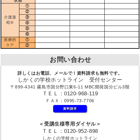
状態
①
②
介護過
③
程Ⅲ
④
⑤
⑥
医療的
①
ケア
②
お問い合わせ
詳しくはお電話、メールで！資料請求も無料です。
しかくの学校ホットライン 受付センター
〒899-4341 霧島市国分野口東6-11 MBC開発国分ビル3階
ＴＥＬ：0120-968-119
ＦＡＸ：0995-73-7706
資料請求
＜受講生様専用ダイヤル＞
ＴＥＬ：0120-952-898
しかくの学校ホットライン