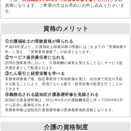
資格になります。ご希望の方はお早めにお申し込みくださいま
せ。
資格のメリット
①介護福祉士の受験資格が得られる
平成28年度より、介護福祉士国家試験の受験にはこれまでの『実務経験3
年』に加え、『実務者研修修了』が必須となります。
②サービス提供責任者になれる
訪問介護事業所において、介護報酬の減算を受けることなくサービス提
供責任者として配置されます。
③たん吸引と経管栄養を学べる
実務者研修修了後、指定事業所で実地研修を受け、自治体で所定の手続
きを取ることにより、現場でもたん吸引・経管栄養の処置を行うことが
できます。
④義務化される認知症介護基礎研修を免除される
認知症介護基礎研修は、2021年4月の介護報酬改定に伴って2024年4月
から完全に義務化されます。
実務者研修は認知症介護基礎研修の受講義務免除資格となります。
介護の資格制度