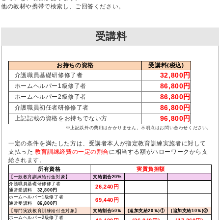
他の教材や携帯で検索し、ご回答ください。
受講料
お持ちの資格
受講料(税込)
32,800円
介護職員基礎研修修了者
86,800円
ホームヘルパー1級修了者
86,800円
ホームヘルパー2級修了者
86,800円
介護職員初任者研修修了者
96,800円
上記記載の資格をお持ちでない方
※上記以外の費用はかかりません。不明点はお問い合わせください。
一定の条件を満たした方は、受講者本人が指定教育訓練実施者に対して
支払った
教育訓練経費の一定の割合
に相当する額がハローワークから支
給されます。
所有資格
実質負担額
【一般教育訓練給付金対象】
支給割合20%
介護職員基礎研修修了者
26,240円
通常受講料
32,800円
ホームヘルパー1級修了者
69,440円
通常受講料
86,800円
【専門実践教育訓練給付金対象】
支給割合50％
(追加支給20％)①
(追加支給10％)②
ホームヘルパー2級修了者