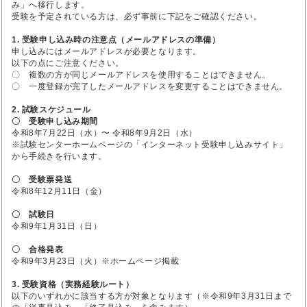
み」へ移行します。
受験を予定されている方は、必ず事前に下記をご確認ください。
1. 受験申し込み時の注意点（メールアドレスの準備）
申し込みにはメールアドレスが必要となります。
以下の点にご注意ください。
〇 複数の方が同じメールアドレスを使用することはできません。
〇 一度登録が完了したメールアドレスを変更することはできません。
2. 試験スケジュール
〇 受験申し込み期間
令和8年7月22日（水）〜 令和8年9月2日（水）
※試験センターホームページの「インターネット受験申し込みサイト」
から手続きを行います。
〇 受験票発送
令和8年12月11日（金）
〇 試験日
令和9年1月31日（日）
〇 合格発表
令和9年3月23日（火）※ホームページ掲載
3. 受験資格（実務経験ルート）
以下のいずれかに該当する方が対象となります（※令和9年3月31日まで