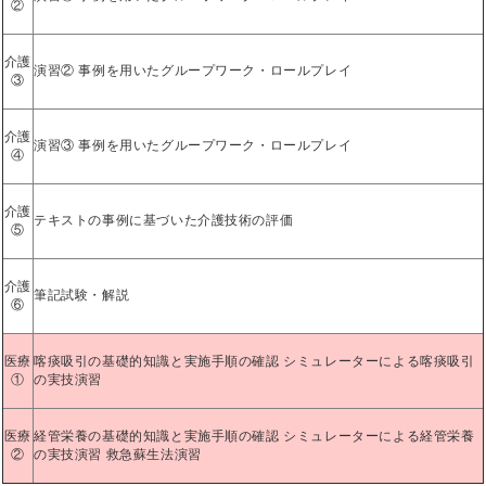
②
介護
演習② 事例を用いたグループワーク・ロールプレイ
③
介護
演習③ 事例を用いたグループワーク・ロールプレイ
④
介護
テキストの事例に基づいた介護技術の評価
⑤
介護
筆記試験・解説
⑥
医療
喀痰吸引の基礎的知識と実施手順の確認 シミュレーターによる喀痰吸引
①
の実技演習
医療
経管栄養の基礎的知識と実施手順の確認 シミュレーターによる経管栄養
②
の実技演習 救急蘇生法演習