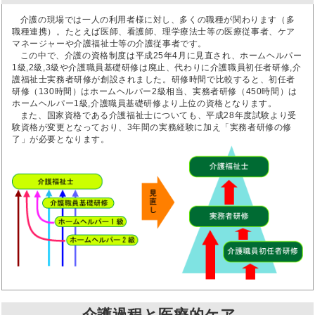
介護の現場では一人の利用者様に対し、多くの職種が関わります（多
職種連携）。たとえば医師、看護師、理学療法士等の医療従事者、ケア
マネージャーや介護福祉士等の介護従事者です。
この中で、介護の資格制度は平成25年4月に見直され、ホームヘルパー
1級,2級,3級や介護職員基礎研修は廃止、代わりに介護職員初任者研修,介
護福祉士実務者研修が創設されました。研修時間で比較すると、初任者
研修（130時間）はホームヘルパー2級相当、実務者研修（450時間）は
ホームヘルパー1級,介護職員基礎研修より上位の資格となります。
また、国家資格である介護福祉士についても、平成28年度試験より受
験資格が変更となっており、3年間の実務経験に加え「実務者研修の修
了」が必要となります。
介護過程と医療的ケア