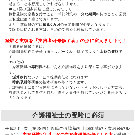
起きることも想定しなければなりません。
年に1回
の国家試験に望むにあたって
振替受講の
余裕を持つ
こと、筆記対策の
十分な期間
を持つことが必要
と私達は強く感じております。
また、無資格の方は
最低6カ月
の受講期間が必要となります。
受験を目指される方は、早めの受講をお勧めしています。
経験と実績を『実務者研修修了者』の形に変えましょう！
実務者研修修了者は、
介護職員初任者研修（旧ヘルパー２級）修了者よりも
上位の資格
で
す。
そのため
介護職員の
専門性の柱
である介護過程をより深く学ぶ事ができま
す。
減算されない
サービス提供責任者になれます。
喀痰吸引等研修
の基本研修を修了できます。
介護福祉士はまだ具体的に考えていない・・そうおっしゃる方にも、
有資格者として自信を持ち、自覚と責任を感じていただける形あるも
のとなります。
介護福祉士の受験に必須
平成28年度（第29回）以降の介護福祉士国家試験・実務経験ル
ートは、
実務経験3年以上かつ実務者研修を修了した方
が受験