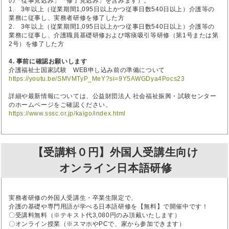
の「従事見込み」「修了見込み」を含みます）。
1. 3年以上（従業期間1,095日以上かつ従事日数540日以上）介護等の
業務に従事し、実務者研修を修了した方
2. 3年以上（従業期間1,095日以上かつ従事日数540日以上）介護等の
業務に従事し、介護職員基礎研修および喀痰吸引等研修（第1号または第
2号）を修了した方
4. 事前に確認お願いします
介護福祉士国家試験 WEB申し込み前の準備について
https://youtu.be/SMVMTyP_MeY?si=9Y5AWGDya4Pocs23
詳細や最新情報については、公益財団法人 社会福祉振興・試験センター
のホームページをご確認ください。
https://www.sssc.or.jp/kaigo/index.html
【受講料０円】外国人受講生向け
オンライン日本語研修
実務者研修の外国人受講生・卒業生限定で、
介護の基礎や専門用語が学べる日本語研修を【無料】で開催中です！
〇受講料無料（※テキスト代3,080円のみ頂戴いたします）
〇オンライン授業（※スマホやPCで、家から参加できます）