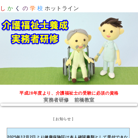
し
か
く
の
学
校
ホットライン
平成28年度より、介護福祉士の受験に必須の資格
実務者研修 前橋教室
[ お知らせ ]
2025年12月2日より健康保険証は本人確認書類として受付できな