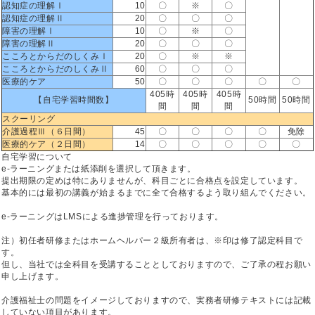
認知症の理解Ⅰ
10
〇
※
〇
認知症の理解Ⅱ
20
〇
〇
〇
障害の理解Ⅰ
10
〇
※
〇
障害の理解Ⅱ
20
〇
〇
〇
こころとからだのしくみⅠ
20
〇
※
※
こころとからだのしくみⅡ
60
〇
〇
〇
医療的ケア
50
〇
〇
〇
〇
〇
405時
405時
405時
【自宅学習時間数】
50時間
50時間
間
間
間
スクーリング
介護過程Ⅲ（６日間）
45
〇
〇
〇
〇
免除
医療的ケア（２日間）
14
〇
〇
〇
〇
〇
自宅学習について
e-ラーニングまたは紙添削を選択して頂きます。
提出期限の定めは特にありませんが、科目ごとに合格点を設定しています。
基本的には最初の講義が始まるまでに全て合格するよう取り組んでください。
e-ラーニングはLMSによる進捗管理を行っております。
注）初任者研修またはホームヘルパー２級所有者は、※印は修了認定科目で
す。
但し、当社では全科目を受講することとしておりますので、ご了承の程お願い
申し上げます。
介護福祉士の問題をイメージしておりますので、実務者研修テキストには記載
していない項目があります。