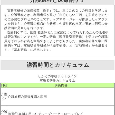
実務者研修の面接授業（通学）では、主にこの２つの科目を学習しま
す。介護過程とは、利用者様が望む「自分らしい生活」を実現させるた
めに必要なプロセスのことです。ケアマネージャーが作成したケアプラ
ンを踏まえ、介護職の視点から分析→介護計画の立案→実施→観察→介
護計画の見直しを行います。
医療的ケアは、医師,看護師または家族によって行われるたんの吸引や
経管栄養のことですが、一定の研修（喀痰吸引等研修）を受けた介護職
員もそれらの行為を実施できるようになりました。実務者研修で学ぶ医
療的ケアは、喀痰吸引等研修が「基本研修」と「実地研修」から成るう
ち、「基本研修」に相当します。
講習時間とカリキュラム
しかくの学校ホットライン
実務者研修カリキュラム
日程
講義内容
介護
介護過程の基礎知識と応用
①
介護
演習① 事例を用いたグループワーク・ロールプレイ