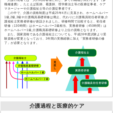
介護の現場では一人の利用者様に対し、多くの職種が関わります（多
職種連携）。たとえば医師、看護師、理学療法士等の医療従事者、ケア
マネージャーや介護福祉士等の介護従事者です。
この中で、介護の資格制度は平成25年4月に見直され、ホームヘルパー
1級,2級,3級や介護職員基礎研修は廃止、代わりに介護職員初任者研修,介
護福祉士実務者研修が創設されました。研修時間で比較すると、初任者
研修（130時間）はホームヘルパー2級相当、実務者研修（450時間）は
ホームヘルパー1級,介護職員基礎研修より上位の資格となります。
また、国家資格である介護福祉士についても、平成28年度試験より受
験資格が変更となっており、3年間の実務経験に加え「実務者研修の修
了」が必要となります。
介護過程と医療的ケア