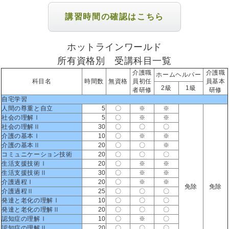
講習時間の確認はこちら
ホットラインワールド
所有資格別 受講科目一覧
介護職
介護職
ホームヘルパー
科目名
時間数
無資格
員初任
員基本
2級
1級
者研修
研修
自宅学習
人間の尊重と自立
5
〇
※
※
社会の理解Ⅰ
5
〇
※
※
社会の理解Ⅱ
30
〇
〇
〇
介護の基本Ⅰ
10
〇
※
※
介護の基本Ⅱ
20
〇
〇
※
コミュニケーション技術
20
〇
〇
〇
生活支援技術Ⅰ
20
〇
※
※
生活支援技術Ⅱ
30
〇
※
※
介護過程Ⅰ
20
〇
※
※
免除
免除
介護過程Ⅱ
25
〇
〇
〇
発達と老化の理解Ⅰ
10
〇
〇
〇
発達と老化の理解Ⅱ
20
〇
〇
〇
認知症の理解Ⅰ
10
〇
※
〇
認知症の理解Ⅱ
20
〇
〇
〇