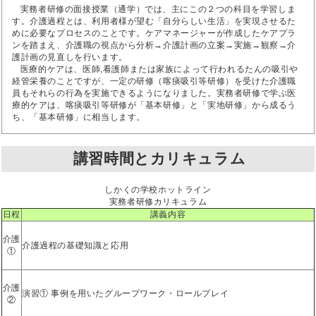
実務者研修の面接授業（通学）では、主にこの２つの科目を学習しま
す。介護過程とは、利用者様が望む「自分らしい生活」を実現させるた
めに必要なプロセスのことです。ケアマネージャーが作成したケアプラ
ンを踏まえ、介護職の視点から分析→介護計画の立案→実施→観察→介
護計画の見直しを行います。
医療的ケアは、医師,看護師または家族によって行われるたんの吸引や
経管栄養のことですが、一定の研修（喀痰吸引等研修）を受けた介護職
員もそれらの行為を実施できるようになりました。実務者研修で学ぶ医
療的ケアは、喀痰吸引等研修が「基本研修」と「実地研修」から成るう
ち、「基本研修」に相当します。
講習時間とカリキュラム
しかくの学校ホットライン
実務者研修カリキュラム
日程
講義内容
介護
介護過程の基礎知識と応用
①
介護
演習① 事例を用いたグループワーク・ロールプレイ
②