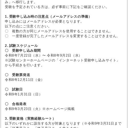
み」へ移行します。
受験を予定されている方は、必ず事前に下記をご確認ください。
1. 受験申し込み時の注意点（メールアドレスの準備）
申し込みにはメールアドレスが必要となります。
以下の点にご注意ください。
〇 複数の方が同じメールアドレスを使用することはできません。
〇 一度登録が完了したメールアドレスを変更することはできません。
2. 試験スケジュール
〇 受験申し込み期間
令和8年7月22日（水）〜 令和8年9月2日（水）
※試験センターホームページの「インターネット受験申し込みサイト」
から手続きを行います。
〇 受験票発送
令和8年12月11日（金）
〇 試験日
令和9年1月31日（日）
〇 合格発表
令和9年3月23日（火）※ホームページ掲載
3. 受験資格（実務経験ルート）
以下のいずれかに該当する方が対象となります（※令和9年3月31日まで