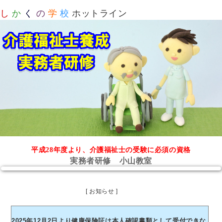
し
か
く
の
学
校
ホットライン
平成28年度より、介護福祉士の受験に必須の資格
実務者研修 小山教室
[ お知らせ ]
2025年12月2日より健康保険証は本人確認書類として受付できな