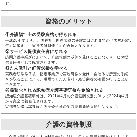
せ。
資格のメリット
①介護福祉士の受験資格が得られる
平成28年度より、介護福祉士国家試験の受験にはこれまでの『実務経験3
年』に加え、『実務者研修修了』が必須となります。
②サービス提供責任者になれる
訪問介護事業所において、介護報酬の減算を受けることなくサービス提
供責任者として配置されます。
③たん吸引と経管栄養を学べる
実務者研修修了後、指定事業所で実地研修を受け、自治体で所定の手続
きを取ることにより、現場でもたん吸引・経管栄養の処置を行うことが
できます。
④義務化される認知症介護基礎研修を免除される
認知症介護基礎研修は、2021年4月の介護報酬改定に伴って2024年4月
から完全に義務化されます。
実務者研修は認知症介護基礎研修の受講義務免除資格となります。
介護の資格制度