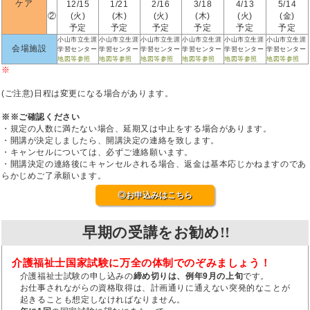
ケア
12/15
1/21
2/16
3/18
4/13
5/14
②
(火)
(木)
(火)
(木)
(火)
(金)
予定
予定
予定
予定
予定
予定
小山市立生涯
小山市立生涯
小山市立生涯
小山市立生涯
小山市立生涯
小山市立生涯
会場施設
学習センター
学習センター
学習センター
学習センター
学習センター
学習センター
地図等参照
地図等参照
地図等参照
地図等参照
地図等参照
地図等参照
※
(ご注意)日程は変更になる場合があります。
※※ご確認ください
・規定の人数に満たない場合、延期又は中止をする場合があります。
・開講が決定しましたら、開講決定の連絡を致します。
・キャンセルについては、必ずご連絡願います。
・開講決定の連絡後にキャンセルされる場合、返金は基本応じかねますのであ
らかじめご了承願います。
◎お申込みはこちら
早期の受講をお勧め!!
介護福祉士国家試験に万全の体制でのぞみましょう！
介護福祉士試験の申し込みの
締め切りは、例年9月の上旬
です。
お仕事されながらの資格取得は、計画通りに通えない突発的なことが
起きることも想定しなければなりません。