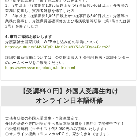
の「従事見込み」「修了見込み」を含みます）。
1. 3年以上（従業期間1,095日以上かつ従事日数540日以上）介護等の
業務に従事し、実務者研修を修了した方
2. 3年以上（従業期間1,095日以上かつ従事日数540日以上）介護等の
業務に従事し、介護職員基礎研修および喀痰吸引等研修（第1号または第
2号）を修了した方
4. 事前に確認お願いします
介護福祉士国家試験 WEB申し込み前の準備について
https://youtu.be/SMVMTyP_MeY?si=9Y5AWGDya4Pocs23
詳細や最新情報については、公益財団法人 社会福祉振興・試験センター
のホームページをご確認ください。
https://www.sssc.or.jp/kaigo/index.html
【受講料０円】外国人受講生向け
オンライン日本語研修
実務者研修の外国人受講生・卒業生限定で、
介護の基礎や専門用語が学べる日本語研修を【無料】で開催中です！
〇受講料無料（※テキスト代3,080円のみ頂戴いたします）
〇オンライン授業（※スマホやPCで、家から参加できます）