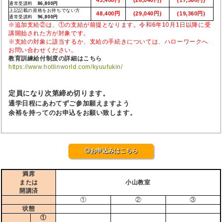
通常受講料
86,800円
上記記載の資格をお持ちでない方
48,400円
(29,040円)
(19,360円)
通常受講料
96,800円
※追加支給②は、①の支給が前提となります。令和6年10月1日以降に受
講開始された方が対象です。
※支給の対象に該当するか、支給の手続きについては、ハローワークへ
お問い合わせください。
教育訓練給付制度の詳細はこちら
https://www.hotlinworld.com/kyuufukin/
定員になり次第締め切ります。
通学日程にあわてずご参加願えますよう
余裕を持ってのお申込をお願い致します。
◎お申込みはこちら
満席
または
小山教室
開講済
①
②
③
状態
①