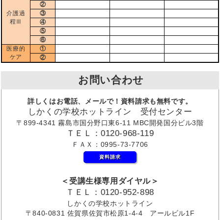
②
介護過
③
程Ⅲ
④
⑤
⑥
医療的
①
ケア
②
お問い合わせ
詳しくはお電話、メールで！資料請求も無料です。
しかくの学校ホットライン 受付センター
〒899-4341 霧島市国分野口東6-11 MBC開発国分ビル3階
ＴＥＬ：0120-968-119
ＦＡＸ：0995-73-7706
資料請求
＜受講生様専用ダイヤル＞
ＴＥＬ：0120-952-898
しかくの学校ホットライン
〒840-0831 佐賀県佐賀市松原1-4-4 アールビル1F