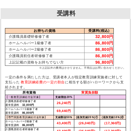
受講料
お持ちの資格
受講料(税込)
32,800円
介護職員基礎研修修了者
86,800円
ホームヘルパー1級修了者
86,800円
ホームヘルパー2級修了者
86,800円
介護職員初任者研修修了者
96,800円
上記記載の資格をお持ちでない方
※上記以外の費用はかかりません。不明点はお問い合わせください。
一定の条件を満たした方は、受講者本人が指定教育訓練実施者に対して
支払った
教育訓練経費の一定の割合
に相当する額がハローワークから支
給されます。
所有資格
実質負担額
【一般教育訓練給付金対象】
支給割合20%
介護職員基礎研修修了者
26,240円
通常受講料
32,800円
ホームヘルパー1級修了者
69,440円
通常受講料
86,800円
【専門実践教育訓練給付金対象】
支給割合50％
(追加支給20％)①
(追加支給10％)②
ホームヘルパー2級修了者
43,400円
(26,040円)
(17,360円)
通常受講料
86,800円
介護職員初任者研修修了者
43,400円
(26,040円)
(17,360円)