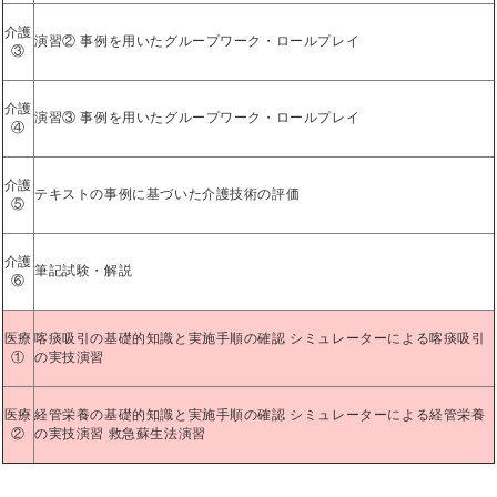
介護
演習② 事例を用いたグループワーク・ロールプレイ
③
介護
演習③ 事例を用いたグループワーク・ロールプレイ
④
介護
テキストの事例に基づいた介護技術の評価
⑤
介護
筆記試験・解説
⑥
医療
喀痰吸引の基礎的知識と実施手順の確認 シミュレーターによる喀痰吸引
①
の実技演習
医療
経管栄養の基礎的知識と実施手順の確認 シミュレーターによる経管栄養
②
の実技演習 救急蘇生法演習