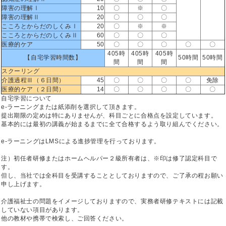
障害の理解Ⅰ
10
〇
※
〇
障害の理解Ⅱ
20
〇
〇
〇
こころとからだのしくみⅠ
20
〇
※
※
こころとからだのしくみⅡ
60
〇
〇
〇
医療的ケア
50
〇
〇
〇
〇
〇
405時
405時
405時
【自宅学習時間数】
50時間
50時間
間
間
間
スクーリング
介護過程Ⅲ（６日間）
45
〇
〇
〇
〇
免除
医療的ケア（２日間）
14
〇
〇
〇
〇
〇
自宅学習について
e-ラーニングまたは紙添削を選択して頂きます。
提出期限の定めは特にありませんが、科目ごとに合格点を設定しています。
基本的には最初の講義が始まるまでに全て合格するよう取り組んでください。
e-ラーニングはLMSによる進捗管理を行っております。
注）初任者研修またはホームヘルパー２級所有者は、※印は修了認定科目で
す。
但し、当社では全科目を受講することとしておりますので、ご了承の程お願い
申し上げます。
介護福祉士の問題をイメージしておりますので、実務者研修テキストには記載
していない項目があります。
他の教材や携帯で検索し、ご回答ください。