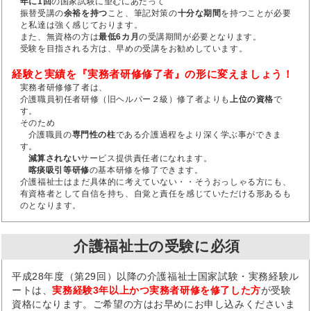
年に1回
の国家試験に望むにあたって
振替受講の
余裕を持つ
こと、筆記対策の
十分な期間
を持つことが必要
と私達は強く感じております。
また、無資格の方は
最低6カ月
の受講期間が必要となります。
受験を目指される方は、早めの受講をお勧めしています。
経験と実績を『実務者研修修了者』の形に変えましょう！
実務者研修修了者は、
介護職員初任者研修（旧ヘルパー２級）修了者よりも
上位の資格
で
す。
そのため
介護職員の
専門性の柱
である介護過程をより深く学ぶ事ができま
す。
減算されない
サービス提供責任者になれます。
喀痰吸引等研修
の基本研修を修了できます。
介護福祉士はまだ具体的に考えていない・・そうおっしゃる方にも、
有資格者として自信を持ち、自覚と責任を感じていただける形あるも
のとなります。
介護福祉士の受験に必須
平成28年度（第29回）以降の介護福祉士国家試験・実務経験ル
ートは、
実務経験3年以上かつ実務者研修を修了した方
が受験
資格になります。ご希望の方はお早めにお申し込みくださいま