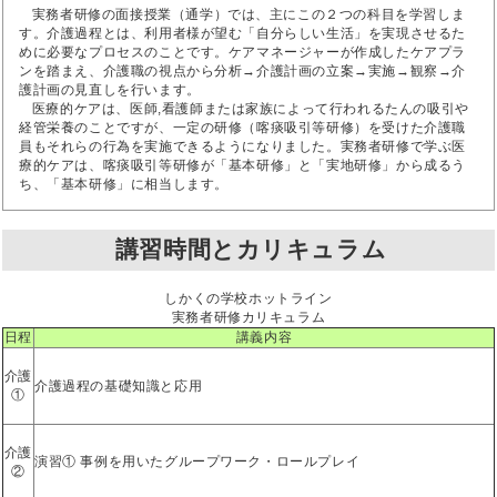
実務者研修の面接授業（通学）では、主にこの２つの科目を学習しま
す。介護過程とは、利用者様が望む「自分らしい生活」を実現させるた
めに必要なプロセスのことです。ケアマネージャーが作成したケアプラ
ンを踏まえ、介護職の視点から分析→介護計画の立案→実施→観察→介
護計画の見直しを行います。
医療的ケアは、医師,看護師または家族によって行われるたんの吸引や
経管栄養のことですが、一定の研修（喀痰吸引等研修）を受けた介護職
員もそれらの行為を実施できるようになりました。実務者研修で学ぶ医
療的ケアは、喀痰吸引等研修が「基本研修」と「実地研修」から成るう
ち、「基本研修」に相当します。
講習時間とカリキュラム
しかくの学校ホットライン
実務者研修カリキュラム
日程
講義内容
介護
介護過程の基礎知識と応用
①
介護
演習① 事例を用いたグループワーク・ロールプレイ
②