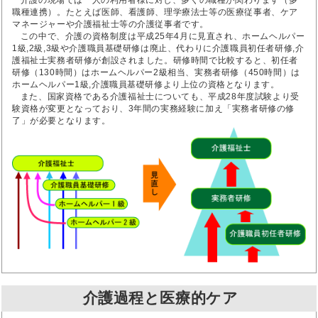
介護の現場では一人の利用者様に対し、多くの職種が関わります（多
職種連携）。たとえば医師、看護師、理学療法士等の医療従事者、ケア
マネージャーや介護福祉士等の介護従事者です。
この中で、介護の資格制度は平成25年4月に見直され、ホームヘルパー
1級,2級,3級や介護職員基礎研修は廃止、代わりに介護職員初任者研修,介
護福祉士実務者研修が創設されました。研修時間で比較すると、初任者
研修（130時間）はホームヘルパー2級相当、実務者研修（450時間）は
ホームヘルパー1級,介護職員基礎研修より上位の資格となります。
また、国家資格である介護福祉士についても、平成28年度試験より受
験資格が変更となっており、3年間の実務経験に加え「実務者研修の修
了」が必要となります。
介護過程と医療的ケア