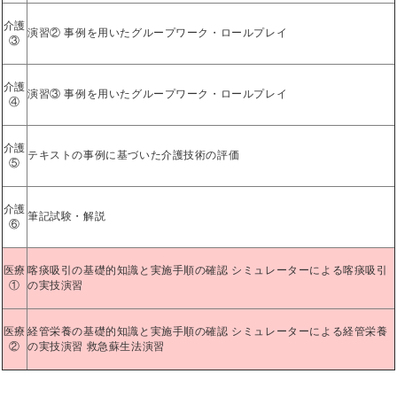
介護
演習② 事例を用いたグループワーク・ロールプレイ
③
介護
演習③ 事例を用いたグループワーク・ロールプレイ
④
介護
テキストの事例に基づいた介護技術の評価
⑤
介護
筆記試験・解説
⑥
医療
喀痰吸引の基礎的知識と実施手順の確認 シミュレーターによる喀痰吸引
①
の実技演習
医療
経管栄養の基礎的知識と実施手順の確認 シミュレーターによる経管栄養
②
の実技演習 救急蘇生法演習