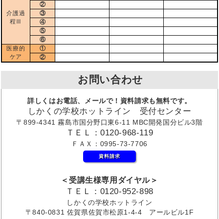
②
介護過
③
程Ⅲ
④
⑤
⑥
医療的
①
ケア
②
お問い合わせ
詳しくはお電話、メールで！資料請求も無料です。
しかくの学校ホットライン 受付センター
〒899-4341 霧島市国分野口東6-11 MBC開発国分ビル3階
ＴＥＬ：0120-968-119
ＦＡＸ：0995-73-7706
資料請求
＜受講生様専用ダイヤル＞
ＴＥＬ：0120-952-898
しかくの学校ホットライン
〒840-0831 佐賀県佐賀市松原1-4-4 アールビル1F