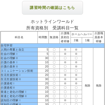
講習時間の確認はこちら
ホットラインワールド
所有資格別 受講科目一覧
介護職
介護職
ホームヘルパー
科目名
時間数
無資格
員初任
員基本
2級
1級
者研修
研修
自宅学習
人間の尊重と自立
5
〇
※
※
社会の理解Ⅰ
5
〇
※
※
社会の理解Ⅱ
30
〇
〇
〇
介護の基本Ⅰ
10
〇
※
※
介護の基本Ⅱ
20
〇
〇
※
コミュニケーション技術
20
〇
〇
〇
生活支援技術Ⅰ
20
〇
※
※
生活支援技術Ⅱ
30
〇
※
※
介護過程Ⅰ
20
〇
※
※
免除
免除
介護過程Ⅱ
25
〇
〇
〇
発達と老化の理解Ⅰ
10
〇
〇
〇
発達と老化の理解Ⅱ
20
〇
〇
〇
認知症の理解Ⅰ
10
〇
※
〇
認知症の理解Ⅱ
20
〇
〇
〇