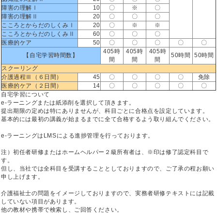
障害の理解Ⅰ
10
〇
※
〇
障害の理解Ⅱ
20
〇
〇
〇
こころとからだのしくみⅠ
20
〇
※
※
こころとからだのしくみⅡ
60
〇
〇
〇
医療的ケア
50
〇
〇
〇
〇
〇
405時
405時
405時
【自宅学習時間数】
50時間
50時間
間
間
間
スクーリング
介護過程Ⅲ（６日間）
45
〇
〇
〇
〇
免除
医療的ケア（２日間）
14
〇
〇
〇
〇
〇
自宅学習について
e-ラーニングまたは紙添削を選択して頂きます。
提出期限の定めは特にありませんが、科目ごとに合格点を設定しています。
基本的には最初の講義が始まるまでに全て合格するよう取り組んでください。
e-ラーニングはLMSによる進捗管理を行っております。
注）初任者研修またはホームヘルパー２級所有者は、※印は修了認定科目で
す。
但し、当社では全科目を受講することとしておりますので、ご了承の程お願い
申し上げます。
介護福祉士の問題をイメージしておりますので、実務者研修テキストには記載
していない項目があります。
他の教材や携帯で検索し、ご回答ください。