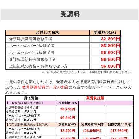
受講料
お持ちの資格
受講料(税込)
32,800円
介護職員基礎研修修了者
86,800円
ホームヘルパー1級修了者
86,800円
ホームヘルパー2級修了者
86,800円
介護職員初任者研修修了者
96,800円
上記記載の資格をお持ちでない方
※上記以外の費用はかかりません。不明点はお問い合わせください。
一定の条件を満たした方は、受講者本人が指定教育訓練実施者に対して
支払った
教育訓練経費の一定の割合
に相当する額がハローワークから支
給されます。
所有資格
実質負担額
【一般教育訓練給付金対象】
支給割合20%
介護職員基礎研修修了者
26,240円
通常受講料
32,800円
ホームヘルパー1級修了者
69,440円
通常受講料
86,800円
【専門実践教育訓練給付金対象】
支給割合50％
(追加支給20％)①
(追加支給10％)②
ホームヘルパー2級修了者
43,400円
(26,040円)
(17,360円)
通常受講料
86,800円
介護職員初任者研修修了者
43,400円
(26,040円)
(17,360円)