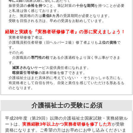
年に1回
の国家試験に望むにあたって
振替受講の
余裕を持つ
こと、筆記対策の
十分な期間
を持つことが必要
と私達は強く感じております。
また、無資格の方は
最低6カ月
の受講期間が必要となります。
受験を目指される方は、早めの受講をお勧めしています。
経験と実績を『実務者研修修了者』の形に変えましょう！
実務者研修修了者は、
介護職員初任者研修（旧ヘルパー２級）修了者よりも
上位の資格
で
す。
そのため
介護職員の
専門性の柱
である介護過程をより深く学ぶ事ができま
す。
減算されない
サービス提供責任者になれます。
喀痰吸引等研修
の基本研修を修了できます。
介護福祉士はまだ具体的に考えていない・・そうおっしゃる方にも、
有資格者として自信を持ち、自覚と責任を感じていただける形あるも
のとなります。
介護福祉士の受験に必須
平成28年度（第29回）以降の介護福祉士国家試験・実務経験ル
ートは、
実務経験3年以上かつ実務者研修を修了した方
が受験
資格になります。ご希望の方はお早めにお申し込みくださいま