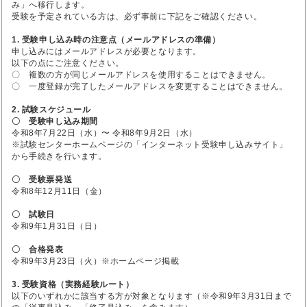
み」へ移行します。
受験を予定されている方は、必ず事前に下記をご確認ください。
1. 受験申し込み時の注意点（メールアドレスの準備）
申し込みにはメールアドレスが必要となります。
以下の点にご注意ください。
〇 複数の方が同じメールアドレスを使用することはできません。
〇 一度登録が完了したメールアドレスを変更することはできません。
2. 試験スケジュール
〇 受験申し込み期間
令和8年7月22日（水）〜 令和8年9月2日（水）
※試験センターホームページの「インターネット受験申し込みサイト」
から手続きを行います。
〇 受験票発送
令和8年12月11日（金）
〇 試験日
令和9年1月31日（日）
〇 合格発表
令和9年3月23日（火）※ホームページ掲載
3. 受験資格（実務経験ルート）
以下のいずれかに該当する方が対象となります（※令和9年3月31日まで