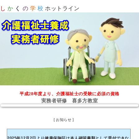
し
か
く
の
学
校
ホットライン
平成28年度より、介護福祉士の受験に必須の資格
実務者研修 喜多方教室
[ お知らせ ]
2025年12月2日より健康保険証は本人確認書類として受付できな