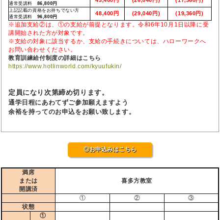
通常受講料
86,800円
上記記載の資格をお持ちでない方
48,400円
(29,040円)
(19,360円)
通常受講料
96,800円
※追加支給②は、①の支給が前提となります。令和6年10月1日以降に受
講開始された方が対象です。
※支給の対象に該当するか、支給の手続きについては、ハローワークへ
お問い合わせください。
教育訓練給付制度の詳細はこちら
https://www.hotlinworld.com/kyuufukin/
定員になり次第締め切ります。
通学日程にあわてずご参加願えますよう
余裕を持ってのお申込をお願い致します。
◎お申込みはこちら
満席
または
喜多方教室
開講済
①
②
③
状態
①