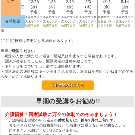
ケア
12/23
1/28
2/19
3/3
4/16
5/14
②
(水)
(木)
(金)
(水)
(金)
(金)
予定
予定
予定
予定
予定
予定
喜多方プラザ
喜多方プラザ
喜多方プラザ
喜多方プラザ
喜多方プラザ
喜多方プラザ
会場施設
文化センター
文化センター
文化センター
文化センター
文化センター
文化センター
地図等参照
地図等参照
地図等参照
地図等参照
地図等参照
地図等参照
※
(ご注意)日程は変更になる場合があります。
※※ご確認ください
・規定の人数に満たない場合、延期又は中止をする場合があります。
・開講が決定しましたら、開講決定の連絡を致します。
・キャンセルについては、必ずご連絡願います。
・開講決定の連絡後にキャンセルされる場合、返金は基本応じかねますのであ
らかじめご了承願います。
◎お申込みはこちら
早期の受講をお勧め!!
介護福祉士国家試験に万全の体制でのぞみましょう！
介護福祉士試験の申し込みの
締め切りは、例年9月の上旬
です。
お仕事されながらの資格取得は、計画通りに通えない突発的なことが
起きることも想定しなければなりません。