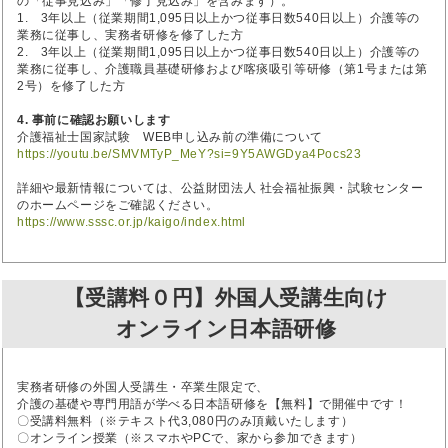
の「従事見込み」「修了見込み」を含みます）。
1. 3年以上（従業期間1,095日以上かつ従事日数540日以上）介護等の
業務に従事し、実務者研修を修了した方
2. 3年以上（従業期間1,095日以上かつ従事日数540日以上）介護等の
業務に従事し、介護職員基礎研修および喀痰吸引等研修（第1号または第
2号）を修了した方
4. 事前に確認お願いします
介護福祉士国家試験 WEB申し込み前の準備について
https://youtu.be/SMVMTyP_MeY?si=9Y5AWGDya4Pocs23
詳細や最新情報については、公益財団法人 社会福祉振興・試験センター
のホームページをご確認ください。
https://www.sssc.or.jp/kaigo/index.html
【受講料０円】外国人受講生向け
オンライン日本語研修
実務者研修の外国人受講生・卒業生限定で、
介護の基礎や専門用語が学べる日本語研修を【無料】で開催中です！
〇受講料無料（※テキスト代3,080円のみ頂戴いたします）
〇オンライン授業（※スマホやPCで、家から参加できます）