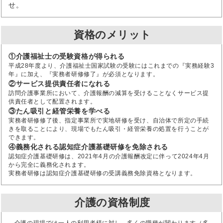
せ。
資格のメリット
①介護福祉士の受験資格が得られる
平成28年度より、介護福祉士国家試験の受験にはこれまでの『実務経験3
年』に加え、『実務者研修修了』が必須となります。
②サービス提供責任者になれる
訪問介護事業所において、介護報酬の減算を受けることなくサービス提
供責任者として配置されます。
③たん吸引と経管栄養を学べる
実務者研修修了後、指定事業所で実地研修を受け、自治体で所定の手続
きを取ることにより、現場でもたん吸引・経管栄養の処置を行うことが
できます。
④義務化される認知症介護基礎研修を免除される
認知症介護基礎研修は、2021年4月の介護報酬改定に伴って2024年4月
から完全に義務化されます。
実務者研修は認知症介護基礎研修の受講義務免除資格となります。
介護の資格制度