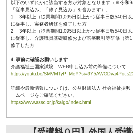
以下のいずれかに該当する方が対象となります（※令和9年
「従事見込み」「修了見込み」を含みます）。
1. 3年以上（従業期間1,095日以上かつ従事日数540
に従事し、実務者研修を修了した方
2. 3年以上（従業期間1,095日以上かつ従事日数540
に従事し、介護職員基礎研修および喀痰吸引等研修（第1
修了した方
4. 事前に確認お願いします
介護福祉士国家試験 WEB申し込み前の準備について
https://youtu.be/SMVMTyP_MeY?si=9Y5AWGDya4Pocs2
詳細や最新情報については、公益財団法人 社会福祉振興
ームページをご確認ください。
https://www.sssc.or.jp/kaigo/index.html
【受講料０円】外国人受講