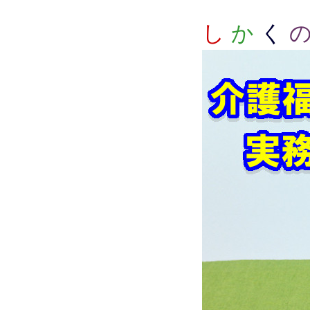
し
か
く