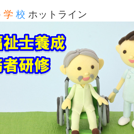
の
学
校
ホットライン