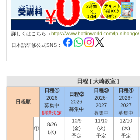
詳しくはこちら（
https://www.hotlinworld.com/lp-nihongo/
日本語研修公式SNS：
日程 [ 大崎教室 ]
日程①
日程③
日程④
日程②
2026
2026･
2026･
日程順
2026
募集中
2027
2027
募集中
開講決定
募集中
募集中
10/9
11/10
12/10
8/26
①
(金)
(火)
(木)
(水)
予定
予定
予定