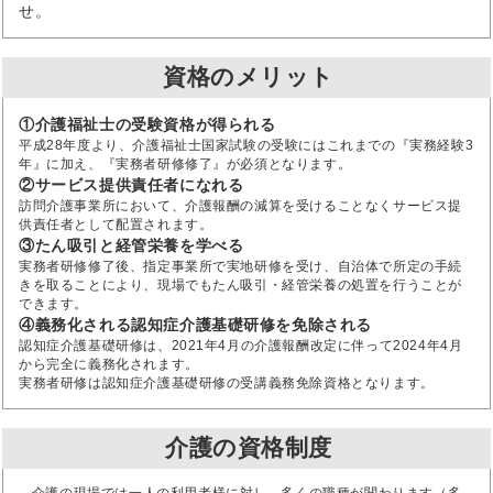
せ。
資格のメリット
①介護福祉士の受験資格が得られる
平成28年度より、介護福祉士国家試験の受験にはこれまでの『実務経験3
年』に加え、『実務者研修修了』が必須となります。
②サービス提供責任者になれる
訪問介護事業所において、介護報酬の減算を受けることなくサービス提
供責任者として配置されます。
③たん吸引と経管栄養を学べる
実務者研修修了後、指定事業所で実地研修を受け、自治体で所定の手続
きを取ることにより、現場でもたん吸引・経管栄養の処置を行うことが
できます。
④義務化される認知症介護基礎研修を免除される
認知症介護基礎研修は、2021年4月の介護報酬改定に伴って2024年4月
から完全に義務化されます。
実務者研修は認知症介護基礎研修の受講義務免除資格となります。
介護の資格制度