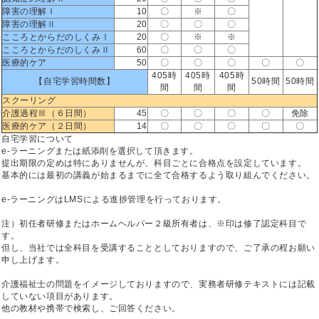
障害の理解Ⅰ
10
〇
※
〇
障害の理解Ⅱ
20
〇
〇
〇
こころとからだのしくみⅠ
20
〇
※
※
こころとからだのしくみⅡ
60
〇
〇
〇
医療的ケア
50
〇
〇
〇
〇
〇
405時
405時
405時
【自宅学習時間数】
50時間
50時間
間
間
間
スクーリング
介護過程Ⅲ（６日間）
45
〇
〇
〇
〇
免除
医療的ケア（２日間）
14
〇
〇
〇
〇
〇
自宅学習について
e-ラーニングまたは紙添削を選択して頂きます。
提出期限の定めは特にありませんが、科目ごとに合格点を設定しています。
基本的には最初の講義が始まるまでに全て合格するよう取り組んでください。
e-ラーニングはLMSによる進捗管理を行っております。
注）初任者研修またはホームヘルパー２級所有者は、※印は修了認定科目で
す。
但し、当社では全科目を受講することとしておりますので、ご了承の程お願い
申し上げます。
介護福祉士の問題をイメージしておりますので、実務者研修テキストには記載
していない項目があります。
他の教材や携帯で検索し、ご回答ください。