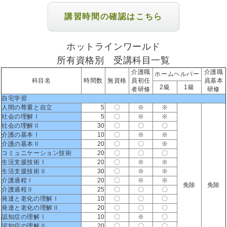
講習時間の確認はこちら
ホットラインワールド
所有資格別 受講科目一覧
介護職
介護職
ホームヘルパー
科目名
時間数
無資格
員初任
員基本
2級
1級
者研修
研修
自宅学習
人間の尊重と自立
5
〇
※
※
社会の理解Ⅰ
5
〇
※
※
社会の理解Ⅱ
30
〇
〇
〇
介護の基本Ⅰ
10
〇
※
※
介護の基本Ⅱ
20
〇
〇
※
コミュニケーション技術
20
〇
〇
〇
生活支援技術Ⅰ
20
〇
※
※
生活支援技術Ⅱ
30
〇
※
※
介護過程Ⅰ
20
〇
※
※
免除
免除
介護過程Ⅱ
25
〇
〇
〇
発達と老化の理解Ⅰ
10
〇
〇
〇
発達と老化の理解Ⅱ
20
〇
〇
〇
認知症の理解Ⅰ
10
〇
※
〇
認知症の理解Ⅱ
20
〇
〇
〇