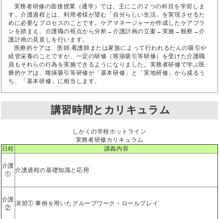
実務者研修の面接授業（通学）では、主にこの２つの科目を学習しま
す。介護過程とは、利用者様が望む「自分らしい生活」を実現させるた
めに必要なプロセスのことです。ケアマネージャーが作成したケアプラ
ンを踏まえ、介護職の視点から分析→介護計画の立案→実施→観察→介
護計画の見直しを行います。
医療的ケアは、医師,看護師または家族によって行われるたんの吸引や
経管栄養のことですが、一定の研修（喀痰吸引等研修）を受けた介護職
員もそれらの行為を実施できるようになりました。実務者研修で学ぶ医
療的ケアは、喀痰吸引等研修が「基本研修」と「実地研修」から成るう
ち、「基本研修」に相当します。
講習時間とカリキュラム
しかくの学校ホットライン
実務者研修カリキュラム
日程
講義内容
介護
介護過程の基礎知識と応用
①
介護
演習① 事例を用いたグループワーク・ロールプレイ
②