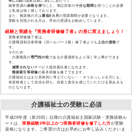
年に1回
の国家試験に望むにあたって
振替受講の
余裕を持つ
こと、筆記対策の
十分な期間
を持つことが必要
と私達は強く感じております。
また、無資格の方は
最低6カ月
の受講期間が必要となります。
受験を目指される方は、早めの受講をお勧めしています。
経験と実績を『実務者研修修了者』の形に変えましょう！
実務者研修修了者は、
介護職員初任者研修（旧ヘルパー２級）修了者よりも
上位の資格
で
す。
そのため
介護職員の
専門性の柱
である介護過程をより深く学ぶ事ができま
す。
減算されない
サービス提供責任者になれます。
喀痰吸引等研修
の基本研修を修了できます。
介護福祉士はまだ具体的に考えていない・・そうおっしゃる方にも、
有資格者として自信を持ち、自覚と責任を感じていただける形あるも
のとなります。
介護福祉士の受験に必須
平成28年度（第29回）以降の介護福祉士国家試験・実務経験ル
ートは、
実務経験3年以上かつ実務者研修を修了した方
が受験
資格になります。ご希望の方はお早めにお申し込みくださいま