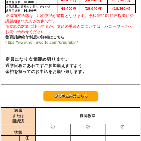
通常受講料
86,800円
上記記載の資格をお持ちでない方
48,400円
(29,040円)
(19,360円)
通常受講料
96,800円
※追加支給②は、①の支給が前提となります。令和6年10月1日以降に受
講開始された方が対象です。
※支給の対象に該当するか、支給の手続きについては、ハローワークへ
お問い合わせください。
教育訓練給付制度の詳細はこちら
https://www.hotlinworld.com/kyuufukin/
定員になり次第締め切ります。
通学日程にあわてずご参加願えますよう
余裕を持ってのお申込をお願い致します。
◎お申込みはこちら
満席
または
鶴岡教室
開講済
①
②
③
状態
①