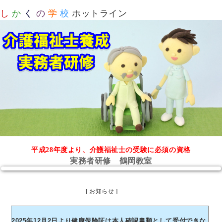
し
か
く
の
学
校
ホットライン
平成28年度より、介護福祉士の受験に必須の資格
実務者研修 鶴岡教室
[ お知らせ ]
2025年12月2日より健康保険証は本人確認書類として受付できな