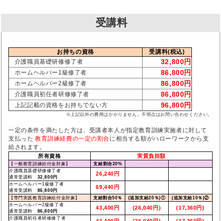
受講料
お持ちの資格
受講料(税込)
32,800円
介護職員基礎研修修了者
86,800円
ホームヘルパー1級修了者
86,800円
ホームヘルパー2級修了者
86,800円
介護職員初任者研修修了者
96,800円
上記記載の資格をお持ちでない方
※上記以外の費用はかかりません。不明点はお問い合わせください。
一定の条件を満たした方は、受講者本人が指定教育訓練実施者に対して
支払った
教育訓練経費の一定の割合
に相当する額がハローワークから支
給されます。
所有資格
実質負担額
【一般教育訓練給付金対象】
支給割合20%
介護職員基礎研修修了者
26,240円
通常受講料
32,800円
ホームヘルパー1級修了者
69,440円
通常受講料
86,800円
【専門実践教育訓練給付金対象】
支給割合50％
(追加支給20％)①
(追加支給10％)②
ホームヘルパー2級修了者
43,400円
(26,040円)
(17,360円)
通常受講料
86,800円
介護職員初任者研修修了者
43,400円
(26,040円)
(17,360円)