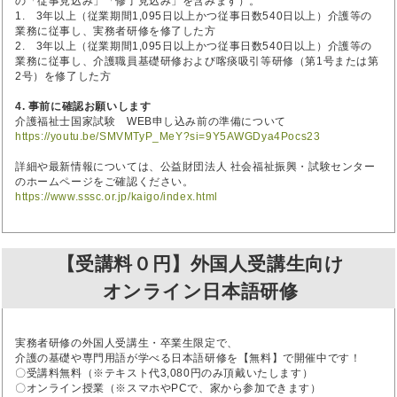
の「従事見込み」「修了見込み」を含みます）。
1. 3年以上（従業期間1,095日以上かつ従事日数540日以上）介護等の
業務に従事し、実務者研修を修了した方
2. 3年以上（従業期間1,095日以上かつ従事日数540日以上）介護等の
業務に従事し、介護職員基礎研修および喀痰吸引等研修（第1号または第
2号）を修了した方
4. 事前に確認お願いします
介護福祉士国家試験 WEB申し込み前の準備について
https://youtu.be/SMVMTyP_MeY?si=9Y5AWGDya4Pocs23
詳細や最新情報については、公益財団法人 社会福祉振興・試験センター
のホームページをご確認ください。
https://www.sssc.or.jp/kaigo/index.html
【受講料０円】外国人受講生向け
オンライン日本語研修
実務者研修の外国人受講生・卒業生限定で、
介護の基礎や専門用語が学べる日本語研修を【無料】で開催中です！
〇受講料無料（※テキスト代3,080円のみ頂戴いたします）
〇オンライン授業（※スマホやPCで、家から参加できます）