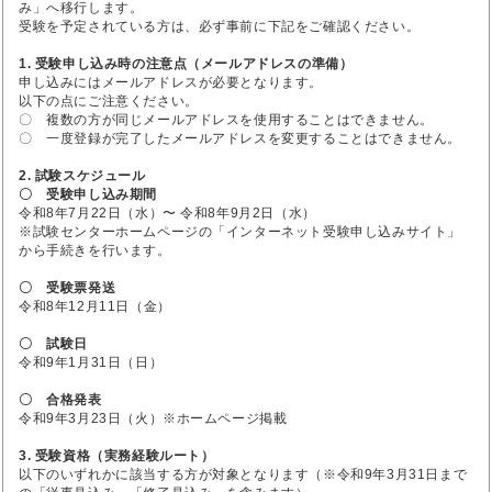
み」へ移行します。
受験を予定されている方は、必ず事前に下記をご確認ください。
1. 受験申し込み時の注意点（メールアドレスの準備）
申し込みにはメールアドレスが必要となります。
以下の点にご注意ください。
〇 複数の方が同じメールアドレスを使用することはできません。
〇 一度登録が完了したメールアドレスを変更することはできません。
2. 試験スケジュール
〇 受験申し込み期間
令和8年7月22日（水）〜 令和8年9月2日（水）
※試験センターホームページの「インターネット受験申し込みサイト」
から手続きを行います。
〇 受験票発送
令和8年12月11日（金）
〇 試験日
令和9年1月31日（日）
〇 合格発表
令和9年3月23日（火）※ホームページ掲載
3. 受験資格（実務経験ルート）
以下のいずれかに該当する方が対象となります（※令和9年3月31日まで