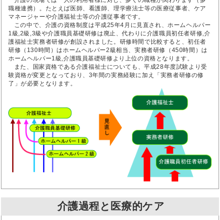
介護の現場では一人の利用者様に対し、多くの職種が関わります（多
職種連携）。たとえば医師、看護師、理学療法士等の医療従事者、ケア
マネージャーや介護福祉士等の介護従事者です。
この中で、介護の資格制度は平成25年4月に見直され、ホームヘルパー
1級,2級,3級や介護職員基礎研修は廃止、代わりに介護職員初任者研修,介
護福祉士実務者研修が創設されました。研修時間で比較すると、初任者
研修（130時間）はホームヘルパー2級相当、実務者研修（450時間）は
ホームヘルパー1級,介護職員基礎研修より上位の資格となります。
また、国家資格である介護福祉士についても、平成28年度試験より受
験資格が変更となっており、3年間の実務経験に加え「実務者研修の修
了」が必要となります。
介護過程と医療的ケア