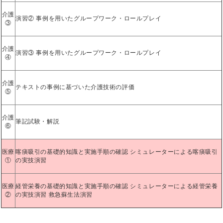
介護
演習② 事例を用いたグループワーク・ロールプレイ
③
介護
演習③ 事例を用いたグループワーク・ロールプレイ
④
介護
テキストの事例に基づいた介護技術の評価
⑤
介護
筆記試験・解説
⑥
医療
喀痰吸引の基礎的知識と実施手順の確認 シミュレーターによる喀痰吸引
①
の実技演習
医療
経管栄養の基礎的知識と実施手順の確認 シミュレーターによる経管栄養
②
の実技演習 救急蘇生法演習