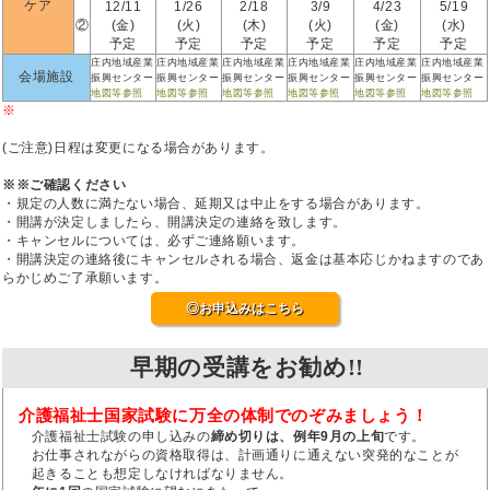
ケア
12/11
1/26
2/18
3/9
4/23
5/19
②
(金)
(火)
(木)
(火)
(金)
(水)
予定
予定
予定
予定
予定
予定
庄内地域産業
庄内地域産業
庄内地域産業
庄内地域産業
庄内地域産業
庄内地域産業
会場施設
振興センター
振興センター
振興センター
振興センター
振興センター
振興センター
地図等参照
地図等参照
地図等参照
地図等参照
地図等参照
地図等参照
※
(ご注意)日程は変更になる場合があります。
※※ご確認ください
・規定の人数に満たない場合、延期又は中止をする場合があります。
・開講が決定しましたら、開講決定の連絡を致します。
・キャンセルについては、必ずご連絡願います。
・開講決定の連絡後にキャンセルされる場合、返金は基本応じかねますのであ
らかじめご了承願います。
◎お申込みはこちら
早期の受講をお勧め!!
介護福祉士国家試験に万全の体制でのぞみましょう！
介護福祉士試験の申し込みの
締め切りは、例年9月の上旬
です。
お仕事されながらの資格取得は、計画通りに通えない突発的なことが
起きることも想定しなければなりません。