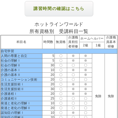
講習時間の確認はこちら
ホットラインワールド
所有資格別 受講科目一覧
介護職
介護職
ホームヘルパー
科目名
時間数
無資格
員初任
員基本
2級
1級
者研修
研修
自宅学習
人間の尊重と自立
5
〇
※
※
社会の理解Ⅰ
5
〇
※
※
社会の理解Ⅱ
30
〇
〇
〇
介護の基本Ⅰ
10
〇
※
※
介護の基本Ⅱ
20
〇
〇
※
コミュニケーション技術
20
〇
〇
〇
生活支援技術Ⅰ
20
〇
※
※
生活支援技術Ⅱ
30
〇
※
※
介護過程Ⅰ
20
〇
※
※
免除
免除
介護過程Ⅱ
25
〇
〇
〇
発達と老化の理解Ⅰ
10
〇
〇
〇
発達と老化の理解Ⅱ
20
〇
〇
〇
認知症の理解Ⅰ
10
〇
※
〇
認知症の理解Ⅱ
20
〇
〇
〇