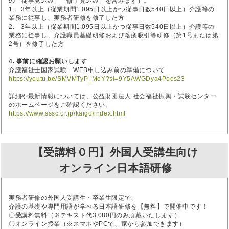
の「従事見込み」「修了見込み」を含みます）。
1. 3年以上（従業期間1,095日以上かつ従事日数540日以上）介護等の
業務に従事し、実務者研修を修了した方
2. 3年以上（従業期間1,095日以上かつ従事日数540日以上）介護等の
業務に従事し、介護職員基礎研修および喀痰吸引等研修（第1号または第
2号）を修了した方
4. 事前に確認お願いします
介護福祉士国家試験 WEB申し込み前の準備について
https://youtu.be/SMVMTyP_MeY?si=9Y5AWGDya4Pocs23
詳細や最新情報については、公益財団法人 社会福祉振興・試験センター
のホームページをご確認ください。
https://www.sssc.or.jp/kaigo/index.html
【受講料０円】外国人受講生向け
オンライン日本語研修
実務者研修の外国人受講生・卒業生限定で、
介護の基礎や専門用語が学べる日本語研修を【無料】で開催中です！
〇受講料無料（※テキスト代3,080円のみ頂戴いたします）
〇オンライン授業（※スマホやPCで、家から参加できます）