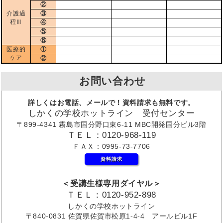
②
介護過
③
程Ⅲ
④
⑤
⑥
医療的
①
ケア
②
お問い合わせ
詳しくはお電話、メールで！資料請求も無料です。
しかくの学校ホットライン 受付センター
〒899-4341 霧島市国分野口東6-11 MBC開発国分ビル3階
ＴＥＬ：0120-968-119
ＦＡＸ：0995-73-7706
資料請求
＜受講生様専用ダイヤル＞
ＴＥＬ：0120-952-898
しかくの学校ホットライン
〒840-0831 佐賀県佐賀市松原1-4-4 アールビル1F