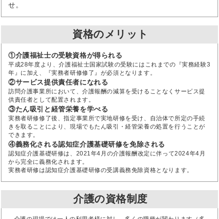
せ。
資格のメリット
①介護福祉士の受験資格が得られる
平成28年度より、介護福祉士国家試験の受験にはこれまでの『実務経験3
年』に加え、『実務者研修修了』が必須となります。
②サービス提供責任者になれる
訪問介護事業所において、介護報酬の減算を受けることなくサービス提
供責任者として配置されます。
③たん吸引と経管栄養を学べる
実務者研修修了後、指定事業所で実地研修を受け、自治体で所定の手続
きを取ることにより、現場でもたん吸引・経管栄養の処置を行うことが
できます。
④義務化される認知症介護基礎研修を免除される
認知症介護基礎研修は、2021年4月の介護報酬改定に伴って2024年4月
から完全に義務化されます。
実務者研修は認知症介護基礎研修の受講義務免除資格となります。
介護の資格制度