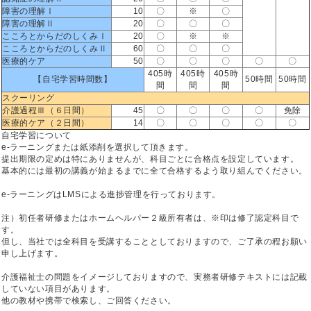
障害の理解Ⅰ
10
〇
※
〇
障害の理解Ⅱ
20
〇
〇
〇
こころとからだのしくみⅠ
20
〇
※
※
こころとからだのしくみⅡ
60
〇
〇
〇
医療的ケア
50
〇
〇
〇
〇
〇
405時
405時
405時
【自宅学習時間数】
50時間
50時間
間
間
間
スクーリング
介護過程Ⅲ（６日間）
45
〇
〇
〇
〇
免除
医療的ケア（２日間）
14
〇
〇
〇
〇
〇
自宅学習について
e-ラーニングまたは紙添削を選択して頂きます。
提出期限の定めは特にありませんが、科目ごとに合格点を設定しています。
基本的には最初の講義が始まるまでに全て合格するよう取り組んでください。
e-ラーニングはLMSによる進捗管理を行っております。
注）初任者研修またはホームヘルパー２級所有者は、※印は修了認定科目で
す。
但し、当社では全科目を受講することとしておりますので、ご了承の程お願い
申し上げます。
介護福祉士の問題をイメージしておりますので、実務者研修テキストには記載
していない項目があります。
他の教材や携帯で検索し、ご回答ください。