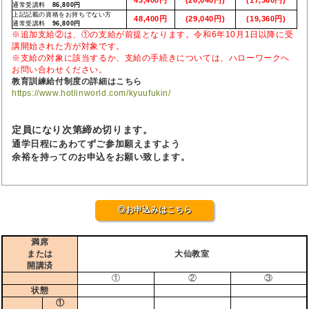
通常受講料
86,800円
上記記載の資格をお持ちでない方
48,400円
(29,040円)
(19,360円)
通常受講料
96,800円
※追加支給②は、①の支給が前提となります。令和6年10月1日以降に受
講開始された方が対象です。
※支給の対象に該当するか、支給の手続きについては、ハローワークへ
お問い合わせください。
教育訓練給付制度の詳細はこちら
https://www.hotlinworld.com/kyuufukin/
定員になり次第締め切ります。
通学日程にあわてずご参加願えますよう
余裕を持ってのお申込をお願い致します。
◎お申込みはこちら
満席
または
大仙教室
開講済
①
②
③
状態
①