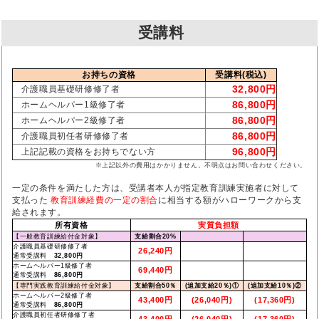
受講料
お持ちの資格
受講料(税込)
32,800円
介護職員基礎研修修了者
86,800円
ホームヘルパー1級修了者
86,800円
ホームヘルパー2級修了者
86,800円
介護職員初任者研修修了者
96,800円
上記記載の資格をお持ちでない方
※上記以外の費用はかかりません。不明点はお問い合わせください。
一定の条件を満たした方は、受講者本人が指定教育訓練実施者に対して
支払った
教育訓練経費の一定の割合
に相当する額がハローワークから支
給されます。
所有資格
実質負担額
【一般教育訓練給付金対象】
支給割合20%
介護職員基礎研修修了者
26,240円
通常受講料
32,800円
ホームヘルパー1級修了者
69,440円
通常受講料
86,800円
【専門実践教育訓練給付金対象】
支給割合50％
(追加支給20％)①
(追加支給10％)②
ホームヘルパー2級修了者
43,400円
(26,040円)
(17,360円)
通常受講料
86,800円
介護職員初任者研修修了者
43,400円
(26,040円)
(17,360円)