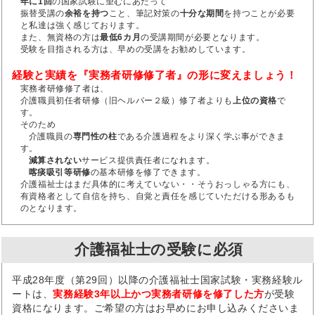
年に1回
の国家試験に望むにあたって
振替受講の
余裕を持つ
こと、筆記対策の
十分な期間
を持つことが必要
と私達は強く感じております。
また、無資格の方は
最低6カ月
の受講期間が必要となります。
受験を目指される方は、早めの受講をお勧めしています。
経験と実績を『実務者研修修了者』の形に変えましょう！
実務者研修修了者は、
介護職員初任者研修（旧ヘルパー２級）修了者よりも
上位の資格
で
す。
そのため
介護職員の
専門性の柱
である介護過程をより深く学ぶ事ができま
す。
減算されない
サービス提供責任者になれます。
喀痰吸引等研修
の基本研修を修了できます。
介護福祉士はまだ具体的に考えていない・・そうおっしゃる方にも、
有資格者として自信を持ち、自覚と責任を感じていただける形あるも
のとなります。
介護福祉士の受験に必須
平成28年度（第29回）以降の介護福祉士国家試験・実務経験ル
ートは、
実務経験3年以上かつ実務者研修を修了した方
が受験
資格になります。ご希望の方はお早めにお申し込みくださいま