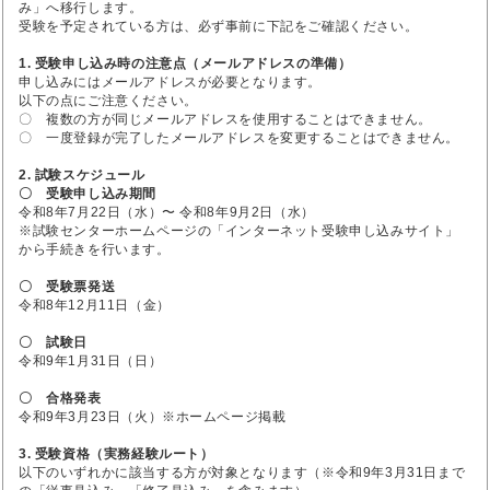
み」へ移行します。
受験を予定されている方は、必ず事前に下記をご確認ください。
1. 受験申し込み時の注意点（メールアドレスの準備）
申し込みにはメールアドレスが必要となります。
以下の点にご注意ください。
〇 複数の方が同じメールアドレスを使用することはできません。
〇 一度登録が完了したメールアドレスを変更することはできません。
2. 試験スケジュール
〇 受験申し込み期間
令和8年7月22日（水）〜 令和8年9月2日（水）
※試験センターホームページの「インターネット受験申し込みサイト」
から手続きを行います。
〇 受験票発送
令和8年12月11日（金）
〇 試験日
令和9年1月31日（日）
〇 合格発表
令和9年3月23日（火）※ホームページ掲載
3. 受験資格（実務経験ルート）
以下のいずれかに該当する方が対象となります（※令和9年3月31日まで