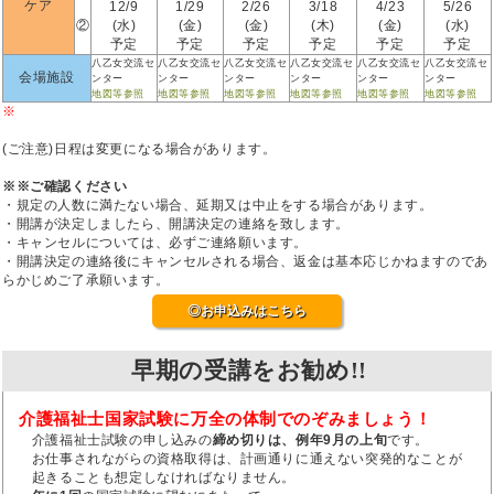
ケア
12/9
1/29
2/26
3/18
4/23
5/26
②
(水)
(金)
(金)
(木)
(金)
(水)
予定
予定
予定
予定
予定
予定
八乙女交流セ
八乙女交流セ
八乙女交流セ
八乙女交流セ
八乙女交流セ
八乙女交流セ
会場施設
ンター
ンター
ンター
ンター
ンター
ンター
地図等参照
地図等参照
地図等参照
地図等参照
地図等参照
地図等参照
※
(ご注意)日程は変更になる場合があります。
※※ご確認ください
・規定の人数に満たない場合、延期又は中止をする場合があります。
・開講が決定しましたら、開講決定の連絡を致します。
・キャンセルについては、必ずご連絡願います。
・開講決定の連絡後にキャンセルされる場合、返金は基本応じかねますのであ
らかじめご了承願います。
◎お申込みはこちら
早期の受講をお勧め!!
介護福祉士国家試験に万全の体制でのぞみましょう！
介護福祉士試験の申し込みの
締め切りは、例年9月の上旬
です。
お仕事されながらの資格取得は、計画通りに通えない突発的なことが
起きることも想定しなければなりません。