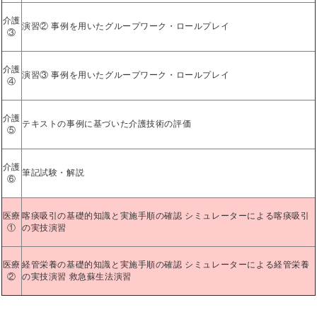
介護
演習② 事例を用いたグループワーク・ロールプレイ
③
介護
演習③ 事例を用いたグループワーク・ロールプレイ
④
介護
テキストの事例に基づいた介護技術の評価
⑤
介護
筆記試験・解説
⑥
医療
喀痰吸引の基礎的知識と実施手順の確認 シミュレーターによる喀痰吸引
①
の実技演習
医療
経管栄養の基礎的知識と実施手順の確認 シミュレーターによる経管栄養
②
の実技演習 救急蘇生法演習