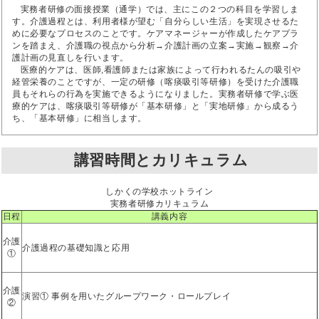
実務者研修の面接授業（通学）では、主にこの２つの科目を学習しま
す。介護過程とは、利用者様が望む「自分らしい生活」を実現させるた
めに必要なプロセスのことです。ケアマネージャーが作成したケアプラ
ンを踏まえ、介護職の視点から分析→介護計画の立案→実施→観察→介
護計画の見直しを行います。
医療的ケアは、医師,看護師または家族によって行われるたんの吸引や
経管栄養のことですが、一定の研修（喀痰吸引等研修）を受けた介護職
員もそれらの行為を実施できるようになりました。実務者研修で学ぶ医
療的ケアは、喀痰吸引等研修が「基本研修」と「実地研修」から成るう
ち、「基本研修」に相当します。
講習時間とカリキュラム
しかくの学校ホットライン
実務者研修カリキュラム
日程
講義内容
介護
介護過程の基礎知識と応用
①
介護
演習① 事例を用いたグループワーク・ロールプレイ
②