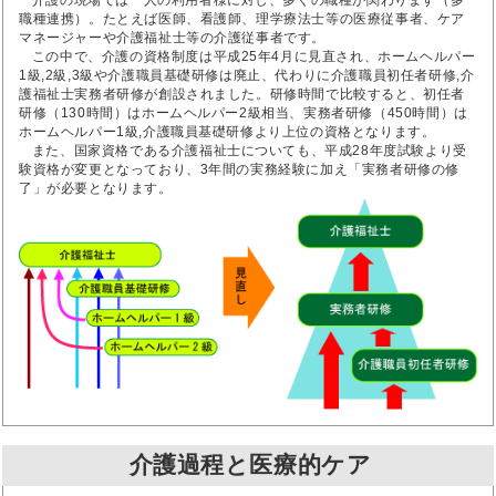
介護の現場では一人の利用者様に対し、多くの職種が関わります（多
職種連携）。たとえば医師、看護師、理学療法士等の医療従事者、ケア
マネージャーや介護福祉士等の介護従事者です。
この中で、介護の資格制度は平成25年4月に見直され、ホームヘルパー
1級,2級,3級や介護職員基礎研修は廃止、代わりに介護職員初任者研修,介
護福祉士実務者研修が創設されました。研修時間で比較すると、初任者
研修（130時間）はホームヘルパー2級相当、実務者研修（450時間）は
ホームヘルパー1級,介護職員基礎研修より上位の資格となります。
また、国家資格である介護福祉士についても、平成28年度試験より受
験資格が変更となっており、3年間の実務経験に加え「実務者研修の修
了」が必要となります。
介護過程と医療的ケア