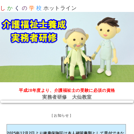
し
か
く
の
学
校
ホットライン
平成28年度より、介護福祉士の受験に必須の資格
実務者研修 大仙教室
[ お知らせ ]
2025年12月2日より健康保険証は本人確認書類として受付できな