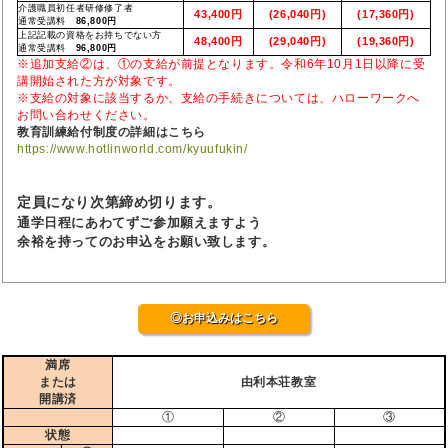
介護職員初任者研修修了者
43,400円
(26,040円)
(17,360円)
通常受講料
86,800円
上記記載の資格をお持ちでない方
48,400円
(29,040円)
(19,360円)
通常受講料
96,800円
※追加支給②は、①の支給が前提となります。令和6年10月1日以降に受
講開始された方が対象です。
※支給の対象に該当するか、支給の手続きについては、ハローワークへ
お問い合わせください。
教育訓練給付制度の詳細はこちら
https://www.hotlinworld.com/kyuufukin/
定員になり次第締め切ります。
通学日程にあわてずご参加願えますよう
余裕を持ってのお申込をお願い致します。
◎お申込みはこちら
満席
または
由利本荘教室
開講済
①
②
③
状態