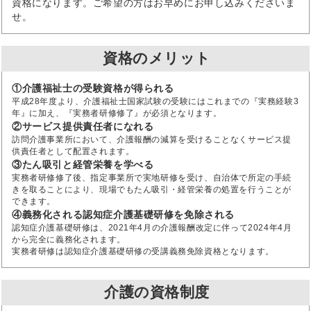
資格になります。ご希望の方はお早めにお申し込みくださいま
せ。
資格のメリット
①介護福祉士の受験資格が得られる
平成28年度より、介護福祉士国家試験の受験にはこれまでの『実務経験3
年』に加え、『実務者研修修了』が必須となります。
②サービス提供責任者になれる
訪問介護事業所において、介護報酬の減算を受けることなくサービス提
供責任者として配置されます。
③たん吸引と経管栄養を学べる
実務者研修修了後、指定事業所で実地研修を受け、自治体で所定の手続
きを取ることにより、現場でもたん吸引・経管栄養の処置を行うことが
できます。
④義務化される認知症介護基礎研修を免除される
認知症介護基礎研修は、2021年4月の介護報酬改定に伴って2024年4月
から完全に義務化されます。
実務者研修は認知症介護基礎研修の受講義務免除資格となります。
介護の資格制度