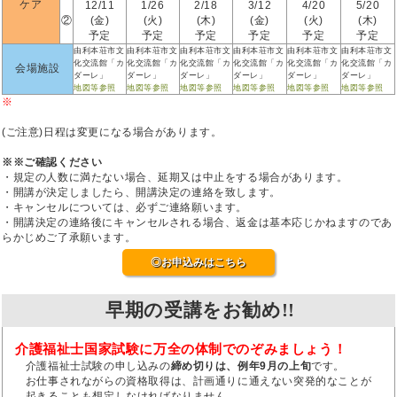
ケア
12/11
1/26
2/18
3/12
4/20
5/20
②
(金)
(火)
(木)
(金)
(火)
(木)
予定
予定
予定
予定
予定
予定
由利本荘市文
由利本荘市文
由利本荘市文
由利本荘市文
由利本荘市文
由利本荘市文
化交流館「カ
化交流館「カ
化交流館「カ
化交流館「カ
化交流館「カ
化交流館「カ
会場施設
ダーレ」
ダーレ」
ダーレ」
ダーレ」
ダーレ」
ダーレ」
地図等参照
地図等参照
地図等参照
地図等参照
地図等参照
地図等参照
※
(ご注意)日程は変更になる場合があります。
※※ご確認ください
・規定の人数に満たない場合、延期又は中止をする場合があります。
・開講が決定しましたら、開講決定の連絡を致します。
・キャンセルについては、必ずご連絡願います。
・開講決定の連絡後にキャンセルされる場合、返金は基本応じかねますのであ
らかじめご了承願います。
◎お申込みはこちら
早期の受講をお勧め!!
介護福祉士国家試験に万全の体制でのぞみましょう！
介護福祉士試験の申し込みの
締め切りは、例年9月の上旬
です。
お仕事されながらの資格取得は、計画通りに通えない突発的なことが
起きることも想定しなければなりません。