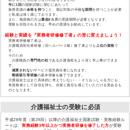
年に1回
の国家試験に望むにあたって
振替受講の
余裕を持つ
こと、筆記対策の
十分な期間
を持つことが必要
と私達は強く感じております。
また、無資格の方は
最低6カ月
の受講期間が必要となります。
受験を目指される方は、早めの受講をお勧めしています。
経験と実績を『実務者研修修了者』の形に変えましょう！
実務者研修修了者は、
介護職員初任者研修（旧ヘルパー２級）修了者よりも
上位の資格
で
す。
そのため
介護職員の
専門性の柱
である介護過程をより深く学ぶ事ができま
す。
減算されない
サービス提供責任者になれます。
喀痰吸引等研修
の基本研修を修了できます。
介護福祉士はまだ具体的に考えていない・・そうおっしゃる方にも、
有資格者として自信を持ち、自覚と責任を感じていただける形あるも
のとなります。
介護福祉士の受験に必須
平成28年度（第29回）以降の介護福祉士国家試験・実務経験ル
ートは、
実務経験3年以上かつ実務者研修を修了した方
が受験