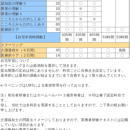
認知症の理解Ⅱ
20
〇
〇
〇
障害の理解Ⅰ
10
〇
※
〇
障害の理解Ⅱ
20
〇
〇
〇
こころとからだのしくみⅠ
20
〇
※
※
こころとからだのしくみⅡ
60
〇
〇
〇
医療的ケア
50
〇
〇
〇
〇
〇
405時
405時
405時
【自宅学習時間数】
50時間
50時間
間
間
間
スクーリング
介護過程Ⅲ（６日間）
45
〇
〇
〇
〇
免除
医療的ケア（２日間）
14
〇
〇
〇
〇
〇
自宅学習について
e-ラーニングまたは紙添削を選択して頂きます。
提出期限の定めは特にありませんが、科目ごとに合格点を設定しています。
基本的には最初の講義が始まるまでに全て合格するよう取り組んでください。
e-ラーニングはLMSによる進捗管理を行っております。
注）初任者研修またはホームヘルパー２級所有者は、※印は修了認定科目で
す。
但し、当社では全科目を受講することとしておりますので、ご了承の程お願い
申し上げます。
介護福祉士の問題をイメージしておりますので、実務者研修テキストには記載
していない項目があります。
他の教材や携帯で検索し、ご回答ください。