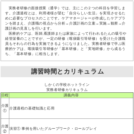
実務者研修の面接授業（通学）では、主にこの２つの科目を学習しま
す。介護過程とは、利用者様が望む「自分らしい生活」を実現させるた
めに必要なプロセスのことです。ケアマネージャーが作成したケアプラ
ンを踏まえ、介護職の視点から分析→介護計画の立案→実施→観察→介
護計画の見直しを行います。
医療的ケアは、医師,看護師または家族によって行われるたんの吸引や
経管栄養のことですが、一定の研修（喀痰吸引等研修）を受けた介護職
員もそれらの行為を実施できるようになりました。実務者研修で学ぶ医
療的ケアは、喀痰吸引等研修が「基本研修」と「実地研修」から成るう
ち、「基本研修」に相当します。
講習時間とカリキュラム
しかくの学校ホットライン
実務者研修カリキュラム
日程
講義内容
介護
介護過程の基礎知識と応用
①
介護
演習① 事例を用いたグループワーク・ロールプレイ
②