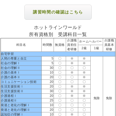
講習時間の確認はこちら
ホットラインワールド
所有資格別 受講科目一覧
介護職
介護職
ホームヘルパー
科目名
時間数
無資格
員初任
員基本
2級
1級
者研修
研修
自宅学習
人間の尊重と自立
5
〇
※
※
社会の理解Ⅰ
5
〇
※
※
社会の理解Ⅱ
30
〇
〇
〇
介護の基本Ⅰ
10
〇
※
※
介護の基本Ⅱ
20
〇
〇
※
コミュニケーション技術
20
〇
〇
〇
生活支援技術Ⅰ
20
〇
※
※
生活支援技術Ⅱ
30
〇
※
※
介護過程Ⅰ
20
〇
※
※
免除
免除
介護過程Ⅱ
25
〇
〇
〇
発達と老化の理解Ⅰ
10
〇
〇
〇
発達と老化の理解Ⅱ
20
〇
〇
〇
認知症の理解Ⅰ
10
〇
※
〇