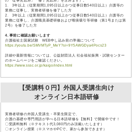
の「従事見込み」「修了見込み」を含みます）。
1. 3年以上（従業期間1,095日以上かつ従事日数540日以上）介護等の
業務に従事し、実務者研修を修了した方
2. 3年以上（従業期間1,095日以上かつ従事日数540日以上）介護等の
業務に従事し、介護職員基礎研修および喀痰吸引等研修（第1号または第
2号）を修了した方
4. 事前に確認お願いします
介護福祉士国家試験 WEB申し込み前の準備について
https://youtu.be/SMVMTyP_MeY?si=9Y5AWGDya4Pocs23
詳細や最新情報については、公益財団法人 社会福祉振興・試験センター
のホームページをご確認ください。
https://www.sssc.or.jp/kaigo/index.html
【受講料０円】外国人受講生向け
オンライン日本語研修
実務者研修の外国人受講生・卒業生限定で、
介護の基礎や専門用語が学べる日本語研修を【無料】で開催中です！
〇受講料無料（※テキスト代3,080円のみ頂戴いたします）
〇オンライン授業（※スマホやPCで、家から参加できます）