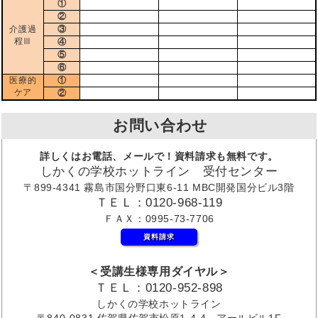
①
②
介護過
③
程Ⅲ
④
⑤
⑥
医療的
①
ケア
②
お問い合わせ
詳しくはお電話、メールで！資料請求も無料です。
しかくの学校ホットライン 受付センター
〒899-4341 霧島市国分野口東6-11 MBC開発国分ビル3階
ＴＥＬ：0120-968-119
ＦＡＸ：0995-73-7706
資料請求
＜受講生様専用ダイヤル＞
ＴＥＬ：0120-952-898
しかくの学校ホットライン
〒840-0831 佐賀県佐賀市松原1-4-4 アールビル1F