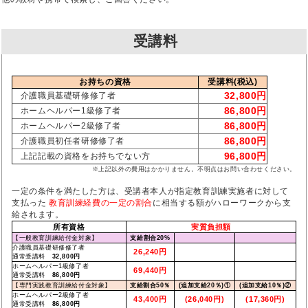
受講料
お持ちの資格
受講料(税込)
32,800円
介護職員基礎研修修了者
86,800円
ホームヘルパー1級修了者
86,800円
ホームヘルパー2級修了者
86,800円
介護職員初任者研修修了者
96,800円
上記記載の資格をお持ちでない方
※上記以外の費用はかかりません。不明点はお問い合わせください。
一定の条件を満たした方は、受講者本人が指定教育訓練実施者に対して
支払った
教育訓練経費の一定の割合
に相当する額がハローワークから支
給されます。
所有資格
実質負担額
【一般教育訓練給付金対象】
支給割合20%
介護職員基礎研修修了者
26,240円
通常受講料
32,800円
ホームヘルパー1級修了者
69,440円
通常受講料
86,800円
【専門実践教育訓練給付金対象】
支給割合50％
(追加支給20％)①
(追加支給10％)②
ホームヘルパー2級修了者
43,400円
(26,040円)
(17,360円)
通常受講料
86,800円