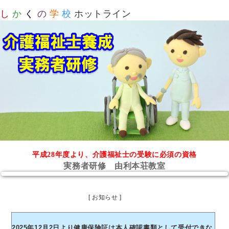
し
か
く
の
学
校
ホットライン
平成28年度より、介護福祉士の受験に必須の資格
実務者研修 由利本荘教室
[ お知らせ ]
2025年12月2日より健康保険証は本人確認書類として受付できな