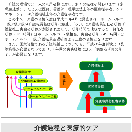
介護の現場では一人の利用者様に対し、多くの職種が関わります（多
職種連携）。たとえば医師、看護師、理学療法士等の医療従事者、ケア
マネージャーや介護福祉士等の介護従事者です。
この中で、介護の資格制度は平成25年4月に見直され、ホームヘルパー
1級,2級,3級や介護職員基礎研修は廃止、代わりに介護職員初任者研修,介
護福祉士実務者研修が創設されました。研修時間で比較すると、初任者
研修（130時間）はホームヘルパー2級相当、実務者研修（450時間）は
ホームヘルパー1級,介護職員基礎研修より上位の資格となります。
また、国家資格である介護福祉士についても、平成28年度試験より受
験資格が変更となっており、3年間の実務経験に加え「実務者研修の修
了」が必要となります。
介護過程と医療的ケア