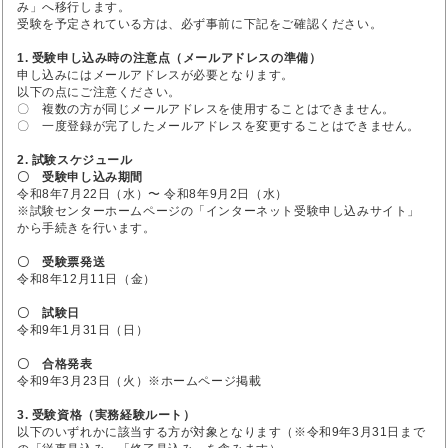
み」へ移行します。
受験を予定されている方は、必ず事前に下記をご確認ください。
1. 受験申し込み時の注意点（メールアドレスの準備）
申し込みにはメールアドレスが必要となります。
以下の点にご注意ください。
〇 複数の方が同じメールアドレスを使用することはできません。
〇 一度登録が完了したメールアドレスを変更することはできません。
2. 試験スケジュール
〇 受験申し込み期間
令和8年7月22日（水）〜 令和8年9月2日（水）
※試験センターホームページの「インターネット受験申し込みサイト」
から手続きを行います。
〇 受験票発送
令和8年12月11日（金）
〇 試験日
令和9年1月31日（日）
〇 合格発表
令和9年3月23日（火）※ホームページ掲載
3. 受験資格（実務経験ルート）
以下のいずれかに該当する方が対象となります（※令和9年3月31日まで