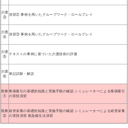
介護
演習② 事例を用いたグループワーク・ロールプレイ
③
介護
演習③ 事例を用いたグループワーク・ロールプレイ
④
介護
テキストの事例に基づいた介護技術の評価
⑤
介護
筆記試験・解説
⑥
医療
喀痰吸引の基礎的知識と実施手順の確認 シミュレーターによる喀痰吸引
①
の実技演習
医療
経管栄養の基礎的知識と実施手順の確認 シミュレーターによる経管栄養
②
の実技演習 救急蘇生法演習