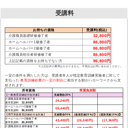
受講料
お持ちの資格
受講料(税込)
32,800円
介護職員基礎研修修了者
86,800円
ホームヘルパー1級修了者
86,800円
ホームヘルパー2級修了者
86,800円
介護職員初任者研修修了者
96,800円
上記記載の資格をお持ちでない方
※上記以外の費用はかかりません。不明点はお問い合わせください。
一定の条件を満たした方は、受講者本人が指定教育訓練実施者に対して
支払った
教育訓練経費の一定の割合
に相当する額がハローワークから支
給されます。
所有資格
実質負担額
【一般教育訓練給付金対象】
支給割合20%
介護職員基礎研修修了者
26,240円
通常受講料
32,800円
ホームヘルパー1級修了者
69,440円
通常受講料
86,800円
【専門実践教育訓練給付金対象】
支給割合50％
(追加支給20％)①
(追加支給10％)②
ホームヘルパー2級修了者
43,400円
(26,040円)
(17,360円)
通常受講料
86,800円
介護職員初任者研修修了者
43,400円
(26,040円)
(17,360円)