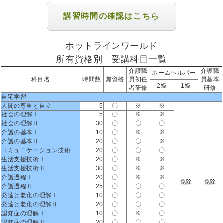
講習時間の確認はこちら
ホットラインワールド
所有資格別 受講科目一覧
介護職
介護職
ホームヘルパー
科目名
時間数
無資格
員初任
員基本
2級
1級
者研修
研修
自宅学習
人間の尊重と自立
5
〇
※
※
社会の理解Ⅰ
5
〇
※
※
社会の理解Ⅱ
30
〇
〇
〇
介護の基本Ⅰ
10
〇
※
※
介護の基本Ⅱ
20
〇
〇
※
コミュニケーション技術
20
〇
〇
〇
生活支援技術Ⅰ
20
〇
※
※
生活支援技術Ⅱ
30
〇
※
※
介護過程Ⅰ
20
〇
※
※
免除
免除
介護過程Ⅱ
25
〇
〇
〇
発達と老化の理解Ⅰ
10
〇
〇
〇
発達と老化の理解Ⅱ
20
〇
〇
〇
認知症の理解Ⅰ
10
〇
※
〇
認知症の理解Ⅱ
20
〇
〇
〇