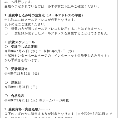
み」へ移行します。
受験を予定されている方は、必ず事前に下記をご確認ください。
1. 受験申し込み時の注意点（メールアドレスの準備）
申し込みにはメールアドレスが必要となります。
以下の点にご注意ください。
〇 複数の方が同じメールアドレスを使用することはできません。
〇 一度登録が完了したメールアドレスを変更することはできません。
2. 試験スケジュール
〇 受験申し込み期間
令和8年7月22日（水）〜 令和8年9月2日（水）
※試験センターホームページの「インターネット受験申し込みサイト」
から手続きを行います。
〇 受験票発送
令和8年12月11日（金）
〇 試験日
令和9年1月31日（日）
〇 合格発表
令和9年3月23日（火）※ホームページ掲載
3. 受験資格（実務経験ルート）
以下のいずれかに該当する方が対象となります（※令和9年3月31日まで