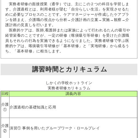
実務者研修の面接授業（通学）では、主にこの２つの科目を学習しま
す。介護過程とは、利用者様が望む「自分らしい生活」を実現させるた
めに必要なプロセスのことです。ケアマネージャーが作成したケアプラ
ンを踏まえ、介護職の視点から分析→介護計画の立案→実施→観察→介
護計画の見直しを行います。
医療的ケアは、医師,看護師または家族によって行われるたんの吸引や
経管栄養のことですが、一定の研修（喀痰吸引等研修）を受けた介護職
員もそれらの行為を実施できるようになりました。実務者研修で学ぶ医
療的ケアは、喀痰吸引等研修が「基本研修」と「実地研修」から成るう
ち、「基本研修」に相当します。
講習時間とカリキュラム
しかくの学校ホットライン
実務者研修カリキュラム
日程
講義内容
介護
介護過程の基礎知識と応用
①
介護
演習① 事例を用いたグループワーク・ロールプレイ
②