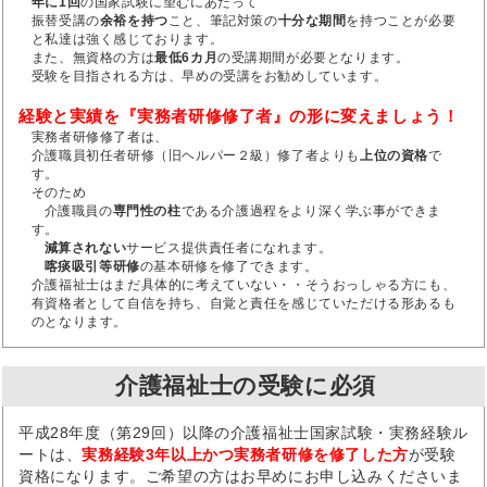
年に1回
の国家試験に望むにあたって
振替受講の
余裕を持つ
こと、筆記対策の
十分な期間
を持つことが必要
と私達は強く感じております。
また、無資格の方は
最低6カ月
の受講期間が必要となります。
受験を目指される方は、早めの受講をお勧めしています。
経験と実績を『実務者研修修了者』の形に変えましょう！
実務者研修修了者は、
介護職員初任者研修（旧ヘルパー２級）修了者よりも
上位の資格
で
す。
そのため
介護職員の
専門性の柱
である介護過程をより深く学ぶ事ができま
す。
減算されない
サービス提供責任者になれます。
喀痰吸引等研修
の基本研修を修了できます。
介護福祉士はまだ具体的に考えていない・・そうおっしゃる方にも、
有資格者として自信を持ち、自覚と責任を感じていただける形あるも
のとなります。
介護福祉士の受験に必須
平成28年度（第29回）以降の介護福祉士国家試験・実務経験ル
ートは、
実務経験3年以上かつ実務者研修を修了した方
が受験
資格になります。ご希望の方はお早めにお申し込みくださいま