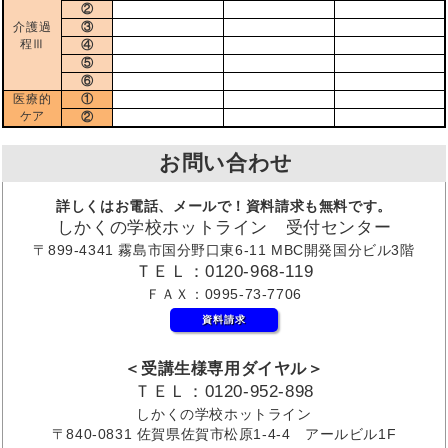
②
介護過
③
程Ⅲ
④
⑤
⑥
医療的
①
ケア
②
お問い合わせ
詳しくはお電話、メールで！資料請求も無料です。
しかくの学校ホットライン 受付センター
〒899-4341 霧島市国分野口東6-11 MBC開発国分ビル3階
ＴＥＬ：0120-968-119
ＦＡＸ：0995-73-7706
資料請求
＜受講生様専用ダイヤル＞
ＴＥＬ：0120-952-898
しかくの学校ホットライン
〒840-0831 佐賀県佐賀市松原1-4-4 アールビル1F