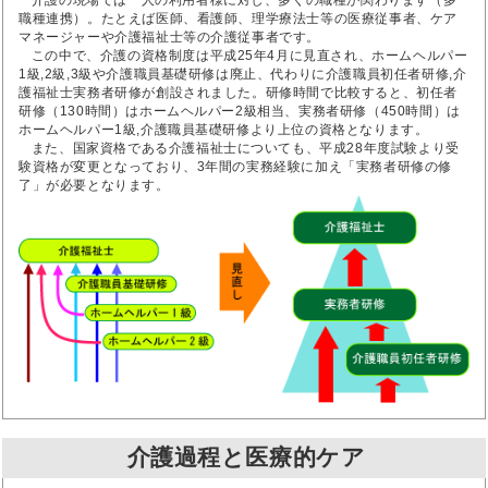
介護の現場では一人の利用者様に対し、多くの職種が関わります（多
職種連携）。たとえば医師、看護師、理学療法士等の医療従事者、ケア
マネージャーや介護福祉士等の介護従事者です。
この中で、介護の資格制度は平成25年4月に見直され、ホームヘルパー
1級,2級,3級や介護職員基礎研修は廃止、代わりに介護職員初任者研修,介
護福祉士実務者研修が創設されました。研修時間で比較すると、初任者
研修（130時間）はホームヘルパー2級相当、実務者研修（450時間）は
ホームヘルパー1級,介護職員基礎研修より上位の資格となります。
また、国家資格である介護福祉士についても、平成28年度試験より受
験資格が変更となっており、3年間の実務経験に加え「実務者研修の修
了」が必要となります。
介護過程と医療的ケア