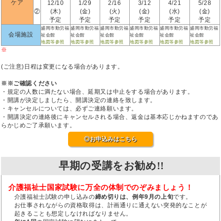
ケア
12/10
1/29
2/16
3/12
4/21
5/28
②
(木)
(金)
(火)
(金)
(水)
(金)
予定
予定
予定
予定
予定
予定
盛岡市勤労福
盛岡市勤労福
盛岡市勤労福
盛岡市勤労福
盛岡市勤労福
盛岡市勤労福
会場施設
祉会館
祉会館
祉会館
祉会館
祉会館
祉会館
地図等参照
地図等参照
地図等参照
地図等参照
地図等参照
地図等参照
※
(ご注意)日程は変更になる場合があります。
※※ご確認ください
・規定の人数に満たない場合、延期又は中止をする場合があります。
・開講が決定しましたら、開講決定の連絡を致します。
・キャンセルについては、必ずご連絡願います。
・開講決定の連絡後にキャンセルされる場合、返金は基本応じかねますのであ
らかじめご了承願います。
◎お申込みはこちら
早期の受講をお勧め!!
介護福祉士国家試験に万全の体制でのぞみましょう！
介護福祉士試験の申し込みの
締め切りは、例年9月の上旬
です。
お仕事されながらの資格取得は、計画通りに通えない突発的なことが
起きることも想定しなければなりません。