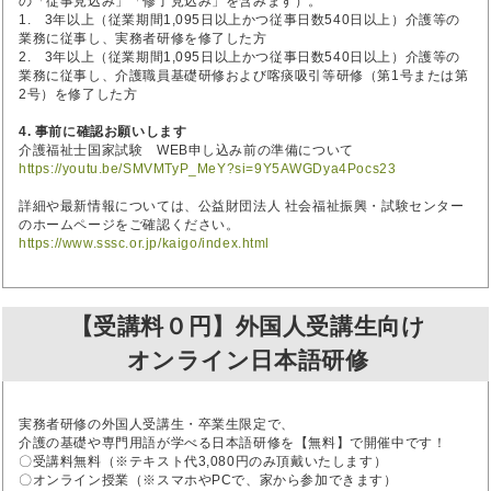
の「従事見込み」「修了見込み」を含みます）。
1. 3年以上（従業期間1,095日以上かつ従事日数540日以上）介護等の
業務に従事し、実務者研修を修了した方
2. 3年以上（従業期間1,095日以上かつ従事日数540日以上）介護等の
業務に従事し、介護職員基礎研修および喀痰吸引等研修（第1号または第
2号）を修了した方
4. 事前に確認お願いします
介護福祉士国家試験 WEB申し込み前の準備について
https://youtu.be/SMVMTyP_MeY?si=9Y5AWGDya4Pocs23
詳細や最新情報については、公益財団法人 社会福祉振興・試験センター
のホームページをご確認ください。
https://www.sssc.or.jp/kaigo/index.html
【受講料０円】外国人受講生向け
オンライン日本語研修
実務者研修の外国人受講生・卒業生限定で、
介護の基礎や専門用語が学べる日本語研修を【無料】で開催中です！
〇受講料無料（※テキスト代3,080円のみ頂戴いたします）
〇オンライン授業（※スマホやPCで、家から参加できます）