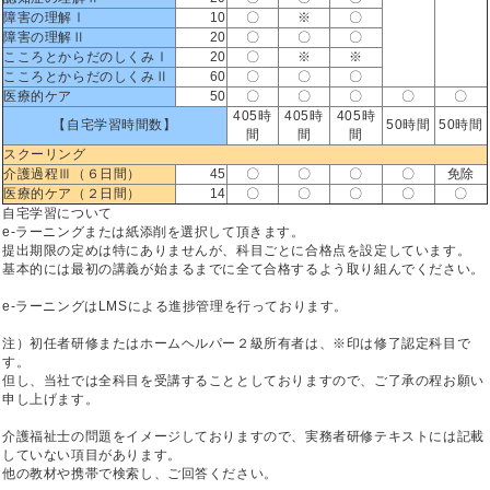
障害の理解Ⅰ
10
〇
※
〇
障害の理解Ⅱ
20
〇
〇
〇
こころとからだのしくみⅠ
20
〇
※
※
こころとからだのしくみⅡ
60
〇
〇
〇
医療的ケア
50
〇
〇
〇
〇
〇
405時
405時
405時
【自宅学習時間数】
50時間
50時間
間
間
間
スクーリング
介護過程Ⅲ（６日間）
45
〇
〇
〇
〇
免除
医療的ケア（２日間）
14
〇
〇
〇
〇
〇
自宅学習について
e-ラーニングまたは紙添削を選択して頂きます。
提出期限の定めは特にありませんが、科目ごとに合格点を設定しています。
基本的には最初の講義が始まるまでに全て合格するよう取り組んでください。
e-ラーニングはLMSによる進捗管理を行っております。
注）初任者研修またはホームヘルパー２級所有者は、※印は修了認定科目で
す。
但し、当社では全科目を受講することとしておりますので、ご了承の程お願い
申し上げます。
介護福祉士の問題をイメージしておりますので、実務者研修テキストには記載
していない項目があります。
他の教材や携帯で検索し、ご回答ください。