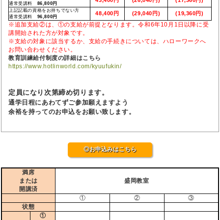
通常受講料
86,800円
上記記載の資格をお持ちでない方
48,400円
(29,040円)
(19,360円)
通常受講料
96,800円
※追加支給②は、①の支給が前提となります。令和6年10月1日以降に受
講開始された方が対象です。
※支給の対象に該当するか、支給の手続きについては、ハローワークへ
お問い合わせください。
教育訓練給付制度の詳細はこちら
https://www.hotlinworld.com/kyuufukin/
定員になり次第締め切ります。
通学日程にあわてずご参加願えますよう
余裕を持ってのお申込をお願い致します。
◎お申込みはこちら
満席
または
盛岡教室
開講済
①
②
③
状態
①