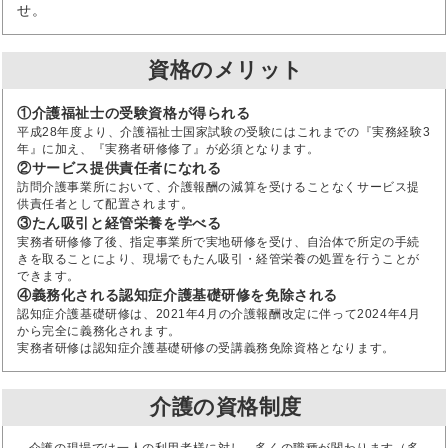
せ。
資格のメリット
①介護福祉士の受験資格が得られる
平成28年度より、介護福祉士国家試験の受験にはこれまでの『実務経験3
年』に加え、『実務者研修修了』が必須となります。
②サービス提供責任者になれる
訪問介護事業所において、介護報酬の減算を受けることなくサービス提
供責任者として配置されます。
③たん吸引と経管栄養を学べる
実務者研修修了後、指定事業所で実地研修を受け、自治体で所定の手続
きを取ることにより、現場でもたん吸引・経管栄養の処置を行うことが
できます。
④義務化される認知症介護基礎研修を免除される
認知症介護基礎研修は、2021年4月の介護報酬改定に伴って2024年4月
から完全に義務化されます。
実務者研修は認知症介護基礎研修の受講義務免除資格となります。
介護の資格制度