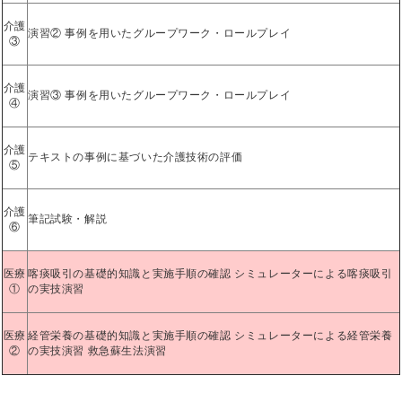
介護
演習② 事例を用いたグループワーク・ロールプレイ
③
介護
演習③ 事例を用いたグループワーク・ロールプレイ
④
介護
テキストの事例に基づいた介護技術の評価
⑤
介護
筆記試験・解説
⑥
医療
喀痰吸引の基礎的知識と実施手順の確認 シミュレーターによる喀痰吸引
①
の実技演習
医療
経管栄養の基礎的知識と実施手順の確認 シミュレーターによる経管栄養
②
の実技演習 救急蘇生法演習