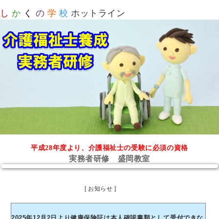
し
か
く
の
学
校
ホットライン
平成28年度より、介護福祉士の受験に必須の資格
実務者研修 盛岡教室
[ お知らせ ]
2025年12月2日より健康保険証は本人確認書類として受付できな