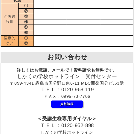
状態
①
②
介護過
③
程Ⅲ
④
⑤
⑥
医療的
①
ケア
②
お問い合わせ
詳しくはお電話、メールで！資料請求も無料です。
しかくの学校ホットライン 受付センター
〒899-4341 霧島市国分野口東6-11 MBC開発国分ビル3階
ＴＥＬ：0120-968-119
ＦＡＸ：0995-73-7706
資料請求
＜受講生様専用ダイヤル＞
ＴＥＬ：0120-952-898
しかくの学校ホットライン