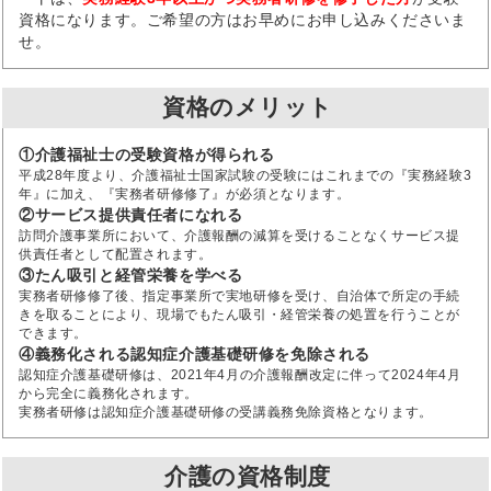
資格になります。ご希望の方はお早めにお申し込みくださいま
せ。
資格のメリット
①介護福祉士の受験資格が得られる
平成28年度より、介護福祉士国家試験の受験にはこれまでの『実務経験3
年』に加え、『実務者研修修了』が必須となります。
②サービス提供責任者になれる
訪問介護事業所において、介護報酬の減算を受けることなくサービス提
供責任者として配置されます。
③たん吸引と経管栄養を学べる
実務者研修修了後、指定事業所で実地研修を受け、自治体で所定の手続
きを取ることにより、現場でもたん吸引・経管栄養の処置を行うことが
できます。
④義務化される認知症介護基礎研修を免除される
認知症介護基礎研修は、2021年4月の介護報酬改定に伴って2024年4月
から完全に義務化されます。
実務者研修は認知症介護基礎研修の受講義務免除資格となります。
介護の資格制度