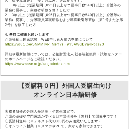
の「従事見込み」「修了見込み」を含みます）。
1. 3年以上（従業期間1,095日以上かつ従事日数540日以上）介護等の
業務に従事し、実務者研修を修了した方
2. 3年以上（従業期間1,095日以上かつ従事日数540日以上）介護等の
業務に従事し、介護職員基礎研修および喀痰吸引等研修（第1号または第
2号）を修了した方
4. 事前に確認お願いします
介護福祉士国家試験 WEB申し込み前の準備について
https://youtu.be/SMVMTyP_MeY?si=9Y5AWGDya4Pocs23
詳細や最新情報については、公益財団法人 社会福祉振興・試験センター
のホームページをご確認ください。
https://www.sssc.or.jp/kaigo/index.html
【受講料０円】外国人受講生向け
オンライン日本語研修
実務者研修の外国人受講生・卒業生限定で、
介護の基礎や専門用語が学べる日本語研修を【無料】で開催中です！
〇受講料無料（※テキスト代3,080円のみ頂戴いたします）
〇オンライン授業（※スマホやPCで、家から参加できます）