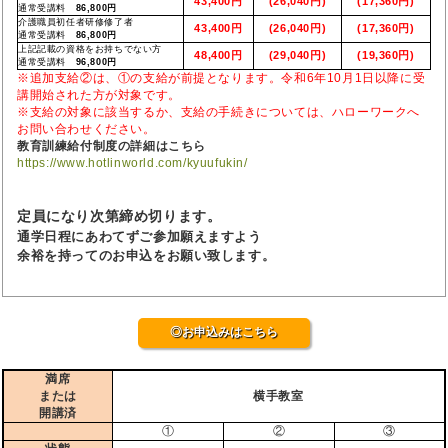
43,400円
(26,040円)
(17,360円)
通常受講料
86,800円
介護職員初任者研修修了者
43,400円
(26,040円)
(17,360円)
通常受講料
86,800円
上記記載の資格をお持ちでない方
48,400円
(29,040円)
(19,360円)
通常受講料
96,800円
※追加支給②は、①の支給が前提となります。令和6年10月1日以降に受
講開始された方が対象です。
※支給の対象に該当するか、支給の手続きについては、ハローワークへ
お問い合わせください。
教育訓練給付制度の詳細はこちら
https://www.hotlinworld.com/kyuufukin/
定員になり次第締め切ります。
通学日程にあわてずご参加願えますよう
余裕を持ってのお申込をお願い致します。
◎お申込みはこちら
満席
または
横手教室
開講済
①
②
③