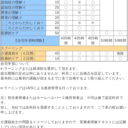
認知症の理解Ⅰ
10
〇
※
〇
認知症の理解Ⅱ
20
〇
〇
〇
障害の理解Ⅰ
10
〇
※
〇
障害の理解Ⅱ
20
〇
〇
〇
こころとからだのしくみⅠ
20
〇
※
※
こころとからだのしくみⅡ
60
〇
〇
〇
医療的ケア
50
〇
〇
〇
〇
〇
405時
405時
405時
【自宅学習時間数】
50時間
50時間
間
間
間
スクーリング
介護過程Ⅲ（６日間）
45
〇
〇
〇
〇
免除
医療的ケア（２日間）
14
〇
〇
〇
〇
〇
自宅学習について
e-ラーニングまたは紙添削を選択して頂きます。
提出期限の定めは特にありませんが、科目ごとに合格点を設定しています。
基本的には最初の講義が始まるまでに全て合格するよう取り組んでください。
e-ラーニングはLMSによる進捗管理を行っております。
注）初任者研修またはホームヘルパー２級所有者は、※印は修了認定科目で
す。
但し、当社では全科目を受講することとしておりますので、ご了承の程お願い
申し上げます。
介護福祉士の問題をイメージしておりますので、実務者研修テキストには記載
していない項目があります。