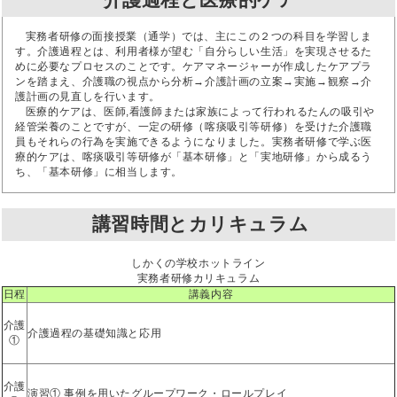
実務者研修の面接授業（通学）では、主にこの２つの科目を学習しま
す。介護過程とは、利用者様が望む「自分らしい生活」を実現させるた
めに必要なプロセスのことです。ケアマネージャーが作成したケアプラ
ンを踏まえ、介護職の視点から分析→介護計画の立案→実施→観察→介
護計画の見直しを行います。
医療的ケアは、医師,看護師または家族によって行われるたんの吸引や
経管栄養のことですが、一定の研修（喀痰吸引等研修）を受けた介護職
員もそれらの行為を実施できるようになりました。実務者研修で学ぶ医
療的ケアは、喀痰吸引等研修が「基本研修」と「実地研修」から成るう
ち、「基本研修」に相当します。
講習時間とカリキュラム
しかくの学校ホットライン
実務者研修カリキュラム
日程
講義内容
介護
介護過程の基礎知識と応用
①
介護
演習① 事例を用いたグループワーク・ロールプレイ