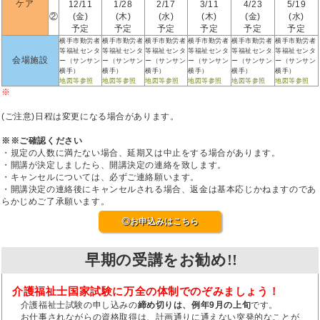
ケア
12/11
1/28
2/17
3/11
4/23
5/19
②
(金)
(木)
(水)
(木)
(金)
(水)
予定
予定
予定
予定
予定
予定
横手市勤労者
横手市勤労者
横手市勤労者
横手市勤労者
横手市勤労者
横手市勤労者
等福祉センタ
等福祉センタ
等福祉センタ
等福祉センタ
等福祉センタ
等福祉センタ
会場施設
ー（サンサン
ー（サンサン
ー（サンサン
ー（サンサン
ー（サンサン
ー（サンサン
横手）
横手）
横手）
横手）
横手）
横手）
地図等参照
地図等参照
地図等参照
地図等参照
地図等参照
地図等参照
※
(ご注意)日程は変更になる場合があります。
※※ご確認ください
・規定の人数に満たない場合、延期又は中止をする場合があります。
・開講が決定しましたら、開講決定の連絡を致します。
・キャンセルについては、必ずご連絡願います。
・開講決定の連絡後にキャンセルされる場合、返金は基本応じかねますのであ
らかじめご了承願います。
◎お申込みはこちら
早期の受講をお勧め!!
介護福祉士国家試験に万全の体制でのぞみましょう！
介護福祉士試験の申し込みの
締め切りは、例年9月の上旬
です。
お仕事されながらの資格取得は、計画通りに通えない突発的なことが