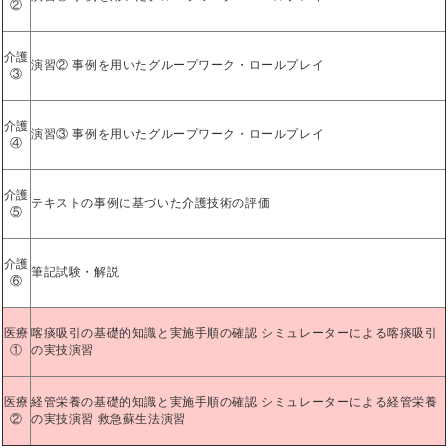
②
介護
演習② 事例を用いたグループワーク・ロールプレイ
③
介護
演習③ 事例を用いたグループワーク・ロールプレイ
④
介護
テキストの事例に基づいた介護技術の評価
⑤
介護
筆記試験・解説
⑥
医療
喀痰吸引の基礎的知識と実施手順の確認 シミュレーターによる喀痰吸引
①
の実技演習
医療
経管栄養の基礎的知識と実施手順の確認 シミュレーターによる経管栄養
②
の実技演習 救急蘇生法演習