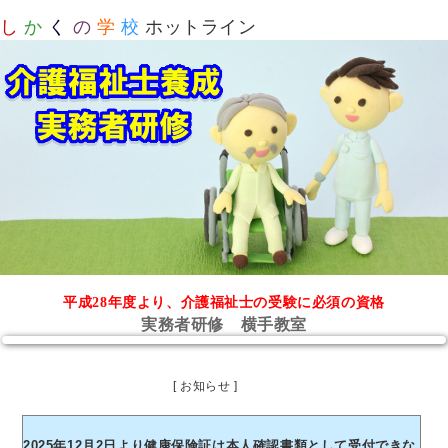
し
か
く
の
学
校
ホットライン
平成28年度より、介護福祉士の受験に必須の資格
実務者研修 横手教室
[ お知らせ ]
2025年12月2日より健康保険証は本人確認書類として受付できな