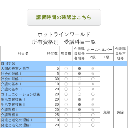
講習時間の確認はこちら
ホットラインワールド
所有資格別 受講科目一覧
介護職
介護職
ホームヘルパー
科目名
時間数
無資格
員初任
員基本
2級
1級
者研修
研修
自宅学習
人間の尊重と自立
5
〇
※
※
社会の理解Ⅰ
5
〇
※
※
社会の理解Ⅱ
30
〇
〇
〇
介護の基本Ⅰ
10
〇
※
※
介護の基本Ⅱ
20
〇
〇
※
コミュニケーション技術
20
〇
〇
〇
生活支援技術Ⅰ
20
〇
※
※
生活支援技術Ⅱ
30
〇
※
※
介護過程Ⅰ
20
〇
※
※
免除
免除
介護過程Ⅱ
25
〇
〇
〇
発達と老化の理解Ⅰ
10
〇
〇
〇
発達と老化の理解Ⅱ
20
〇
〇
〇