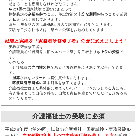
起きることも想定しなければなりません。
年に1回
の国家試験に望むにあたって
振替受講の
余裕を持つ
こと、筆記対策の
十分な期間
を持つことが必要
と私達は強く感じております。
また、無資格の方は
最低6カ月
の受講期間が必要となります。
受験を目指される方は、早めの受講をお勧めしています。
経験と実績を『実務者研修修了者』の形に変えましょう！
実務者研修修了者は、
介護職員初任者研修（旧ヘルパー２級）修了者よりも
上位の資格
で
す。
そのため
介護職員の
専門性の柱
である介護過程をより深く学ぶ事ができま
す。
減算されない
サービス提供責任者になれます。
喀痰吸引等研修
の基本研修を修了できます。
介護福祉士はまだ具体的に考えていない・・そうおっしゃる方にも、
有資格者として自信を持ち、自覚と責任を感じていただける形あるも
のとなります。
介護福祉士の受験に必須
平成28年度（第29回）以降の介護福祉士国家試験・実務経験ル
ートは、
実務経験3年以上かつ実務者研修を修了した方
が受験