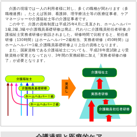
介護の現場では一人の利用者様に対し、多くの職種が関わります（多
職種連携）。たとえば医師、看護師、理学療法士等の医療従事者、ケア
マネージャーや介護福祉士等の介護従事者です。
この中で、介護の資格制度は平成25年4月に見直され、ホームヘルパー
1級,2級,3級や介護職員基礎研修は廃止、代わりに介護職員初任者研修,介
護福祉士実務者研修が創設されました。研修時間で比較すると、初任者
研修（130時間）はホームヘルパー2級相当、実務者研修（450時間）は
ホームヘルパー1級,介護職員基礎研修より上位の資格となります。
また、国家資格である介護福祉士についても、平成28年度試験より受
験資格が変更となっており、3年間の実務経験に加え「実務者研修の修
了」が必要となります。
介護過程と医療的ケア