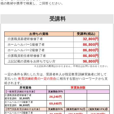
他の教材や携帯で検索し、ご回答ください。
受講料
お持ちの資格
受講料(税込)
32,800円
介護職員基礎研修修了者
86,800円
ホームヘルパー1級修了者
86,800円
ホームヘルパー2級修了者
86,800円
介護職員初任者研修修了者
96,800円
上記記載の資格をお持ちでない方
※上記以外の費用はかかりません。不明点はお問い合わせください。
一定の条件を満たした方は、受講者本人が指定教育訓練実施者に対して
支払った
教育訓練経費の一定の割合
に相当する額がハローワークから支
給されます。
所有資格
実質負担額
【一般教育訓練給付金対象】
支給割合20%
介護職員基礎研修修了者
26,240円
通常受講料
32,800円
ホームヘルパー1級修了者
69,440円
通常受講料
86,800円
【専門実践教育訓練給付金対象】
支給割合50％
(追加支給20％)①
(追加支給10％)②
ホームヘルパー2級修了者