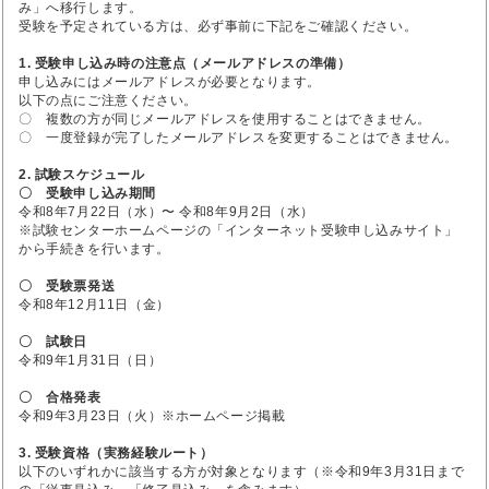
み」へ移行します。
受験を予定されている方は、必ず事前に下記をご確認ください。
1. 受験申し込み時の注意点（メールアドレスの準備）
申し込みにはメールアドレスが必要となります。
以下の点にご注意ください。
〇 複数の方が同じメールアドレスを使用することはできません。
〇 一度登録が完了したメールアドレスを変更することはできません。
2. 試験スケジュール
〇 受験申し込み期間
令和8年7月22日（水）〜 令和8年9月2日（水）
※試験センターホームページの「インターネット受験申し込みサイト」
から手続きを行います。
〇 受験票発送
令和8年12月11日（金）
〇 試験日
令和9年1月31日（日）
〇 合格発表
令和9年3月23日（火）※ホームページ掲載
3. 受験資格（実務経験ルート）
以下のいずれかに該当する方が対象となります（※令和9年3月31日まで