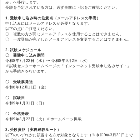
み」へ移行します。
受験を予定されている方は、必ず事前に下記をご確認ください。
1. 受験申し込み時の注意点（メールアドレスの準備）
申し込みにはメールアドレスが必要となります。
以下の点にご注意ください。
〇 複数の方が同じメールアドレスを使用することはできません。
〇 一度登録が完了したメールアドレスを変更することはできません。
2. 試験スケジュール
〇 受験申し込み期間
令和8年7月22日（水）〜 令和8年9月2日（水）
※試験センターホームページの「インターネット受験申し込みサイト」
から手続きを行います。
〇 受験票発送
令和8年12月11日（金）
〇 試験日
令和9年1月31日（日）
〇 合格発表
令和9年3月23日（火）※ホームページ掲載
3. 受験資格（実務経験ルート）
以下のいずれかに該当する方が対象となります（※令和9年3月31日まで