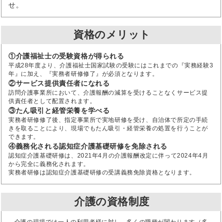
せ。
資格のメリット
①介護福祉士の受験資格が得られる
平成28年度より、介護福祉士国家試験の受験にはこれまでの『実務経験3
年』に加え、『実務者研修修了』が必須となります。
②サービス提供責任者になれる
訪問介護事業所において、介護報酬の減算を受けることなくサービス提
供責任者として配置されます。
③たん吸引と経管栄養を学べる
実務者研修修了後、指定事業所で実地研修を受け、自治体で所定の手続
きを取ることにより、現場でもたん吸引・経管栄養の処置を行うことが
できます。
④義務化される認知症介護基礎研修を免除される
認知症介護基礎研修は、2021年4月の介護報酬改定に伴って2024年4月
から完全に義務化されます。
実務者研修は認知症介護基礎研修の受講義務免除資格となります。
介護の資格制度