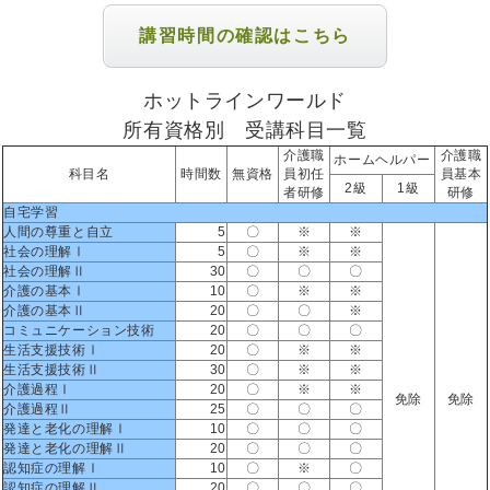
講習時間の確認はこちら
ホットラインワールド
所有資格別 受講科目一覧
介護職
介護職
ホームヘルパー
科目名
時間数
無資格
員初任
員基本
2級
1級
者研修
研修
自宅学習
人間の尊重と自立
5
〇
※
※
社会の理解Ⅰ
5
〇
※
※
社会の理解Ⅱ
30
〇
〇
〇
介護の基本Ⅰ
10
〇
※
※
介護の基本Ⅱ
20
〇
〇
※
コミュニケーション技術
20
〇
〇
〇
生活支援技術Ⅰ
20
〇
※
※
生活支援技術Ⅱ
30
〇
※
※
介護過程Ⅰ
20
〇
※
※
免除
免除
介護過程Ⅱ
25
〇
〇
〇
発達と老化の理解Ⅰ
10
〇
〇
〇
発達と老化の理解Ⅱ
20
〇
〇
〇
認知症の理解Ⅰ
10
〇
※
〇
認知症の理解Ⅱ
20
〇
〇
〇