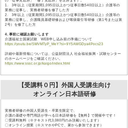
の「従事見込み」「修了見込み」を含みます）。
1. 3年以上（従業期間1,095日以上かつ従事日数540日以上）介護等の
業務に従事し、実務者研修を修了した方
2. 3年以上（従業期間1,095日以上かつ従事日数540日以上）介護等の
業務に従事し、介護職員基礎研修および喀痰吸引等研修（第1号または第
2号）を修了した方
4. 事前に確認お願いします
介護福祉士国家試験 WEB申し込み前の準備について
https://youtu.be/SMVMTyP_MeY?si=9Y5AWGDya4Pocs23
詳細や最新情報については、公益財団法人 社会福祉振興・試験センター
のホームページをご確認ください。
https://www.sssc.or.jp/kaigo/index.html
【受講料０円】外国人受講生向け
オンライン日本語研修
実務者研修の外国人受講生・卒業生限定で、
介護の基礎や専門用語が学べる日本語研修を【無料】で開催中です！
〇受講料無料（※テキスト代3,080円のみ頂戴いたします）
〇オンライン授業（※スマホやPCで、家から参加できます）