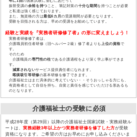
年に1回
の国家試験に望むにあたって
振替受講の
余裕を持つ
こと、筆記対策の
十分な期間
を持つことが必要
と私達は強く感じております。
また、無資格の方は
最低6カ月
の受講期間が必要となります。
受験を目指される方は、早めの受講をお勧めしています。
経験と実績を『実務者研修修了者』の形に変えましょう！
実務者研修修了者は、
介護職員初任者研修（旧ヘルパー２級）修了者よりも
上位の資格
で
す。
そのため
介護職員の
専門性の柱
である介護過程をより深く学ぶ事ができま
す。
減算されない
サービス提供責任者になれます。
喀痰吸引等研修
の基本研修を修了できます。
介護福祉士はまだ具体的に考えていない・・そうおっしゃる方にも、
有資格者として自信を持ち、自覚と責任を感じていただける形あるも
のとなります。
介護福祉士の受験に必須
平成28年度（第29回）以降の介護福祉士国家試験・実務経験ル
ートは、
実務経験3年以上かつ実務者研修を修了した方
が受験
資格になります。ご希望の方はお早めにお申し込みくださいま