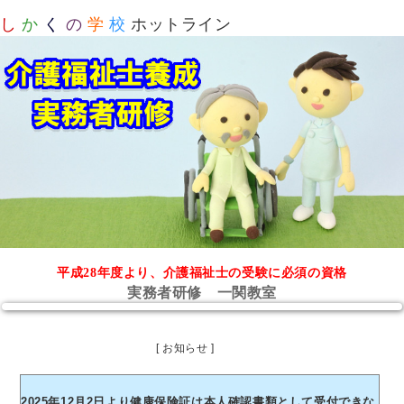
し
か
く
の
学
校
ホットライン
平成28年度より、介護福祉士の受験に必須の資格
実務者研修 一関教室
[ お知らせ ]
2025年12月2日より健康保険証は本人確認書類として受付できな