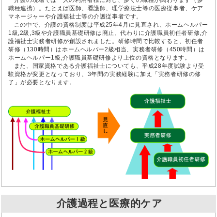
介護の現場では一人の利用者様に対し、多くの職種が関わります（多
職種連携）。たとえば医師、看護師、理学療法士等の医療従事者、ケア
マネージャーや介護福祉士等の介護従事者です。
この中で、介護の資格制度は平成25年4月に見直され、ホームヘルパー
1級,2級,3級や介護職員基礎研修は廃止、代わりに介護職員初任者研修,介
護福祉士実務者研修が創設されました。研修時間で比較すると、初任者
研修（130時間）はホームヘルパー2級相当、実務者研修（450時間）は
ホームヘルパー1級,介護職員基礎研修より上位の資格となります。
また、国家資格である介護福祉士についても、平成28年度試験より受
験資格が変更となっており、3年間の実務経験に加え「実務者研修の修
了」が必要となります。
介護過程と医療的ケア