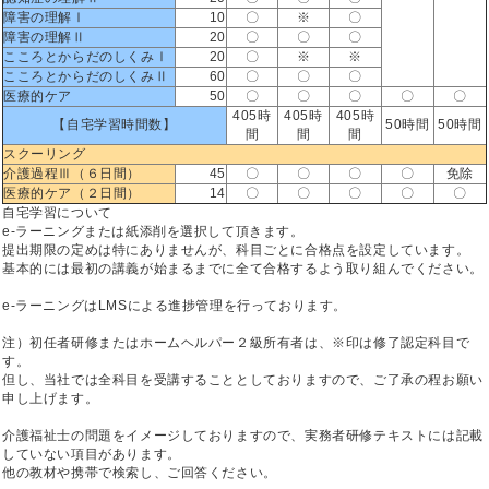
障害の理解Ⅰ
10
〇
※
〇
障害の理解Ⅱ
20
〇
〇
〇
こころとからだのしくみⅠ
20
〇
※
※
こころとからだのしくみⅡ
60
〇
〇
〇
医療的ケア
50
〇
〇
〇
〇
〇
405時
405時
405時
【自宅学習時間数】
50時間
50時間
間
間
間
スクーリング
介護過程Ⅲ（６日間）
45
〇
〇
〇
〇
免除
医療的ケア（２日間）
14
〇
〇
〇
〇
〇
自宅学習について
e-ラーニングまたは紙添削を選択して頂きます。
提出期限の定めは特にありませんが、科目ごとに合格点を設定しています。
基本的には最初の講義が始まるまでに全て合格するよう取り組んでください。
e-ラーニングはLMSによる進捗管理を行っております。
注）初任者研修またはホームヘルパー２級所有者は、※印は修了認定科目で
す。
但し、当社では全科目を受講することとしておりますので、ご了承の程お願い
申し上げます。
介護福祉士の問題をイメージしておりますので、実務者研修テキストには記載
していない項目があります。
他の教材や携帯で検索し、ご回答ください。