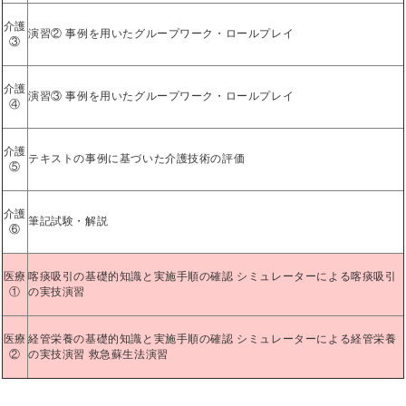
介護
演習② 事例を用いたグループワーク・ロールプレイ
③
介護
演習③ 事例を用いたグループワーク・ロールプレイ
④
介護
テキストの事例に基づいた介護技術の評価
⑤
介護
筆記試験・解説
⑥
医療
喀痰吸引の基礎的知識と実施手順の確認 シミュレーターによる喀痰吸引
①
の実技演習
医療
経管栄養の基礎的知識と実施手順の確認 シミュレーターによる経管栄養
②
の実技演習 救急蘇生法演習