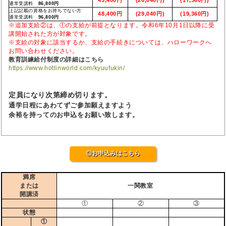
通常受講料
86,800円
上記記載の資格をお持ちでない方
48,400円
(29,040円)
(19,360円)
通常受講料
96,800円
※追加支給②は、①の支給が前提となります。令和6年10月1日以降に受
講開始された方が対象です。
※支給の対象に該当するか、支給の手続きについては、ハローワークへ
お問い合わせください。
教育訓練給付制度の詳細はこちら
https://www.hotlinworld.com/kyuufukin/
定員になり次第締め切ります。
通学日程にあわてずご参加願えますよう
余裕を持ってのお申込をお願い致します。
◎お申込みはこちら
満席
または
一関教室
開講済
①
②
③
状態
①