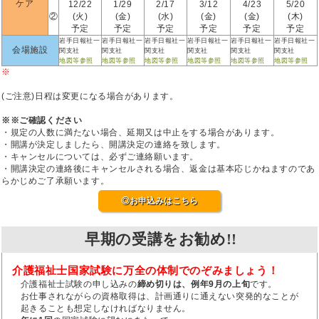
ケア
12/22
1/29
2/17
3/12
4/23
5/20
②
(火)
(金)
(水)
(金)
(金)
(木)
予定
予定
予定
予定
予定
予定
岩手日報社一
岩手日報社一
岩手日報社一
岩手日報社一
岩手日報社一
岩手日報社一
会場施設
関支社
関支社
関支社
関支社
関支社
関支社
地図等参照
地図等参照
地図等参照
地図等参照
地図等参照
地図等参照
※
(ご注意)日程は変更になる場合があります。
※※ご確認ください
・規定の人数に満たない場合、延期又は中止をする場合があります。
・開講が決定しましたら、開講決定の連絡を致します。
・キャンセルについては、必ずご連絡願います。
・開講決定の連絡後にキャンセルされる場合、返金は基本応じかねますのであ
らかじめご了承願います。
◎お申込みはこちら
早期の受講をお勧め!!
介護福祉士国家試験に万全の体制でのぞみましょう！
介護福祉士試験の申し込みの
締め切りは、例年9月の上旬
です。
お仕事されながらの資格取得は、計画通りに通えない突発的なことが
起きることも想定しなければなりません。