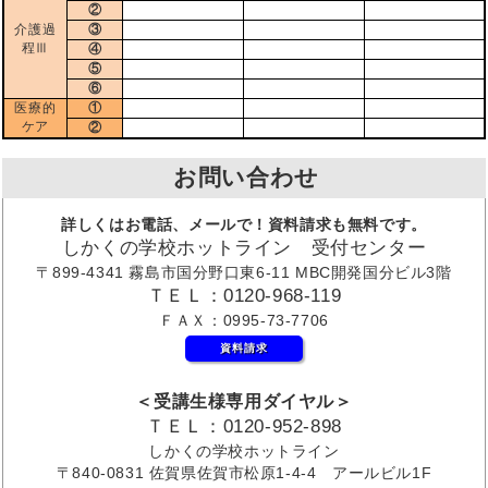
②
介護過
③
程Ⅲ
④
⑤
⑥
医療的
①
ケア
②
お問い合わせ
詳しくはお電話、メールで！資料請求も無料です。
しかくの学校ホットライン 受付センター
〒899-4341 霧島市国分野口東6-11 MBC開発国分ビル3階
ＴＥＬ：0120-968-119
ＦＡＸ：0995-73-7706
資料請求
＜受講生様専用ダイヤル＞
ＴＥＬ：0120-952-898
しかくの学校ホットライン
〒840-0831 佐賀県佐賀市松原1-4-4 アールビル1F