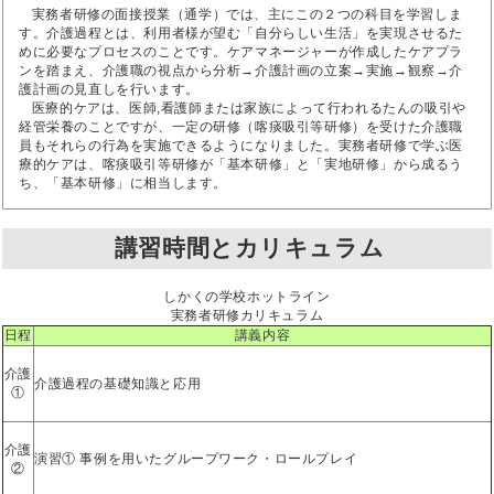
実務者研修の面接授業（通学）では、主にこの２つの科目を学習しま
す。介護過程とは、利用者様が望む「自分らしい生活」を実現させるた
めに必要なプロセスのことです。ケアマネージャーが作成したケアプラ
ンを踏まえ、介護職の視点から分析→介護計画の立案→実施→観察→介
護計画の見直しを行います。
医療的ケアは、医師,看護師または家族によって行われるたんの吸引や
経管栄養のことですが、一定の研修（喀痰吸引等研修）を受けた介護職
員もそれらの行為を実施できるようになりました。実務者研修で学ぶ医
療的ケアは、喀痰吸引等研修が「基本研修」と「実地研修」から成るう
ち、「基本研修」に相当します。
講習時間とカリキュラム
しかくの学校ホットライン
実務者研修カリキュラム
日程
講義内容
介護
介護過程の基礎知識と応用
①
介護
演習① 事例を用いたグループワーク・ロールプレイ
②