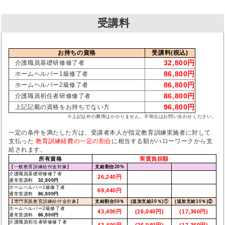
受講料
お持ちの資格
受講料(税込)
32,800円
介護職員基礎研修修了者
86,800円
ホームヘルパー1級修了者
86,800円
ホームヘルパー2級修了者
86,800円
介護職員初任者研修修了者
96,800円
上記記載の資格をお持ちでない方
※上記以外の費用はかかりません。不明点はお問い合わせください。
一定の条件を満たした方は、受講者本人が指定教育訓練実施者に対して
支払った
教育訓練経費の一定の割合
に相当する額がハローワークから支
給されます。
所有資格
実質負担額
【一般教育訓練給付金対象】
支給割合20%
介護職員基礎研修修了者
26,240円
通常受講料
32,800円
ホームヘルパー1級修了者
69,440円
通常受講料
86,800円
【専門実践教育訓練給付金対象】
支給割合50％
(追加支給20％)①
(追加支給10％)②
ホームヘルパー2級修了者
43,400円
(26,040円)
(17,360円)
通常受講料
86,800円
介護職員初任者研修修了者
43,400円
(26,040円)
(17,360円)