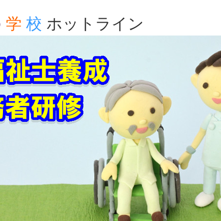
の
学
校
ホットライン