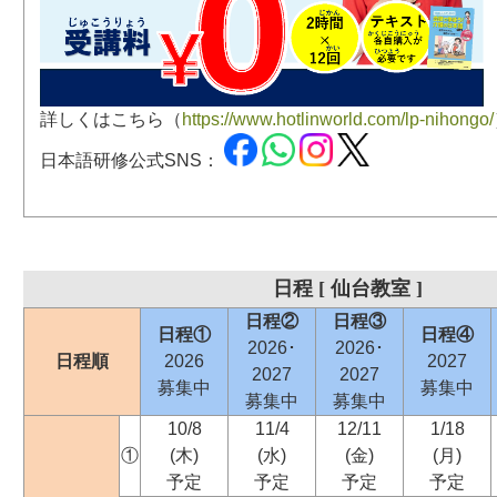
詳しくはこちら（
https://www.hotlinworld.com/lp-nihongo/
日本語研修公式SNS：
日程 [ 仙台教室 ]
日程②
日程③
日程①
日程④
2026･
2026･
日程順
2026
2027
2027
2027
募集中
募集中
募集中
募集中
10/8
11/4
12/11
1/18
①
(木)
(水)
(金)
(月)
予定
予定
予定
予定