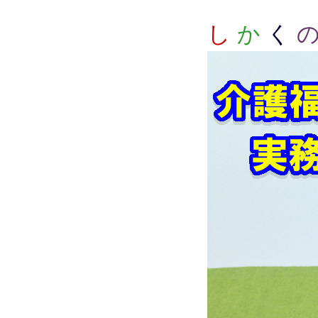
し
か
く