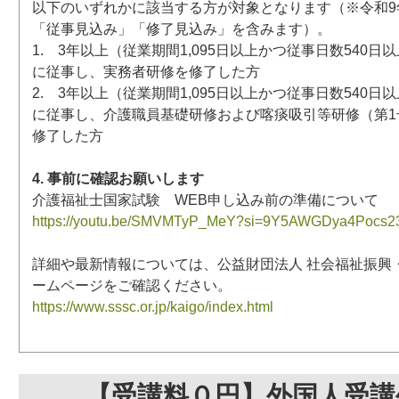
以下のいずれかに該当する方が対象となります（※令和9年
「従事見込み」「修了見込み」を含みます）。
1. 3年以上（従業期間1,095日以上かつ従事日数540
に従事し、実務者研修を修了した方
2. 3年以上（従業期間1,095日以上かつ従事日数540
に従事し、介護職員基礎研修および喀痰吸引等研修（第1
修了した方
4. 事前に確認お願いします
介護福祉士国家試験 WEB申し込み前の準備について
https://youtu.be/SMVMTyP_MeY?si=9Y5AWGDya4Pocs2
詳細や最新情報については、公益財団法人 社会福祉振興
ームページをご確認ください。
https://www.sssc.or.jp/kaigo/index.html
【受講料０円】外国人受講