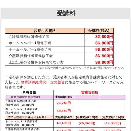
受講料
お持ちの資格
受講料(税込)
32,800円
介護職員基礎研修修了者
86,800円
ホームヘルパー1級修了者
86,800円
ホームヘルパー2級修了者
86,800円
介護職員初任者研修修了者
96,800円
上記記載の資格をお持ちでない方
※上記以外の費用はかかりません。不明点はお問い合わせください。
一定の条件を満たした方は、受講者本人が指定教育訓練実施者に対して
支払った
教育訓練経費の一定の割合
に相当する額がハローワークから支
給されます。
所有資格
実質負担額
【一般教育訓練給付金対象】
支給割合20%
介護職員基礎研修修了者
26,240円
通常受講料
32,800円
ホームヘルパー1級修了者
69,440円
通常受講料
86,800円
【専門実践教育訓練給付金対象】
支給割合50％
(追加支給20％)①
(追加支給10％)②
ホームヘルパー2級修了者
43,400円
(26,040円)
(17,360円)
通常受講料
86,800円
介護職員初任者研修修了者
43,400円
(26,040円)
(17,360円)