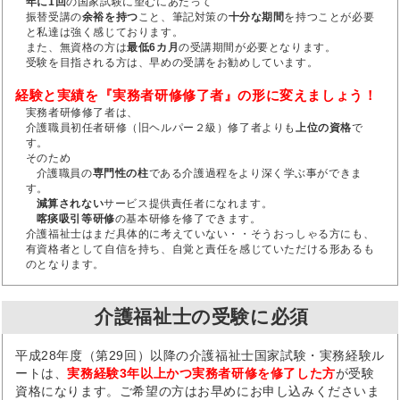
年に1回
の国家試験に望むにあたって
振替受講の
余裕を持つ
こと、筆記対策の
十分な期間
を持つことが必要
と私達は強く感じております。
また、無資格の方は
最低6カ月
の受講期間が必要となります。
受験を目指される方は、早めの受講をお勧めしています。
経験と実績を『実務者研修修了者』の形に変えましょう！
実務者研修修了者は、
介護職員初任者研修（旧ヘルパー２級）修了者よりも
上位の資格
で
す。
そのため
介護職員の
専門性の柱
である介護過程をより深く学ぶ事ができま
す。
減算されない
サービス提供責任者になれます。
喀痰吸引等研修
の基本研修を修了できます。
介護福祉士はまだ具体的に考えていない・・そうおっしゃる方にも、
有資格者として自信を持ち、自覚と責任を感じていただける形あるも
のとなります。
介護福祉士の受験に必須
平成28年度（第29回）以降の介護福祉士国家試験・実務経験ル
ートは、
実務経験3年以上かつ実務者研修を修了した方
が受験
資格になります。ご希望の方はお早めにお申し込みくださいま