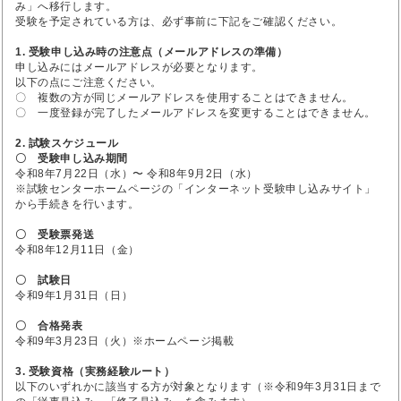
み」へ移行します。
受験を予定されている方は、必ず事前に下記をご確認ください。
1. 受験申し込み時の注意点（メールアドレスの準備）
申し込みにはメールアドレスが必要となります。
以下の点にご注意ください。
〇 複数の方が同じメールアドレスを使用することはできません。
〇 一度登録が完了したメールアドレスを変更することはできません。
2. 試験スケジュール
〇 受験申し込み期間
令和8年7月22日（水）〜 令和8年9月2日（水）
※試験センターホームページの「インターネット受験申し込みサイト」
から手続きを行います。
〇 受験票発送
令和8年12月11日（金）
〇 試験日
令和9年1月31日（日）
〇 合格発表
令和9年3月23日（火）※ホームページ掲載
3. 受験資格（実務経験ルート）
以下のいずれかに該当する方が対象となります（※令和9年3月31日まで