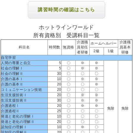
講習時間の確認はこちら
ホットラインワールド
所有資格別 受講科目一覧
介護職
介護職
ホームヘルパー
科目名
時間数
無資格
員初任
員基本
2級
1級
者研修
研修
自宅学習
人間の尊重と自立
5
〇
※
※
社会の理解Ⅰ
5
〇
※
※
社会の理解Ⅱ
30
〇
〇
〇
介護の基本Ⅰ
10
〇
※
※
介護の基本Ⅱ
20
〇
〇
※
コミュニケーション技術
20
〇
〇
〇
生活支援技術Ⅰ
20
〇
※
※
生活支援技術Ⅱ
30
〇
※
※
介護過程Ⅰ
20
〇
※
※
免除
免除
介護過程Ⅱ
25
〇
〇
〇
発達と老化の理解Ⅰ
10
〇
〇
〇
発達と老化の理解Ⅱ
20
〇
〇
〇
認知症の理解Ⅰ
10
〇
※
〇
認知症の理解Ⅱ
20
〇
〇
〇