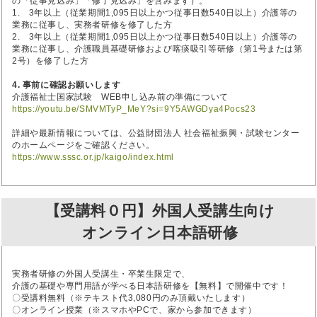
の「従事見込み」「修了見込み」を含みます）。
1. 3年以上（従業期間1,095日以上かつ従事日数540日以上）介護等の
業務に従事し、実務者研修を修了した方
2. 3年以上（従業期間1,095日以上かつ従事日数540日以上）介護等の
業務に従事し、介護職員基礎研修および喀痰吸引等研修（第1号または第
2号）を修了した方
4. 事前に確認お願いします
介護福祉士国家試験 WEB申し込み前の準備について
https://youtu.be/SMVMTyP_MeY?si=9Y5AWGDya4Pocs23
詳細や最新情報については、公益財団法人 社会福祉振興・試験センター
のホームページをご確認ください。
https://www.sssc.or.jp/kaigo/index.html
【受講料０円】外国人受講生向け
オンライン日本語研修
実務者研修の外国人受講生・卒業生限定で、
介護の基礎や専門用語が学べる日本語研修を【無料】で開催中です！
〇受講料無料（※テキスト代3,080円のみ頂戴いたします）
〇オンライン授業（※スマホやPCで、家から参加できます）