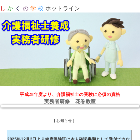
し
か
く
の
学
校
ホットライン
平成28年度より、介護福祉士の受験に必須の資格
実務者研修 花巻教室
[ お知らせ ]
2025年12月2日より健康保険証は本人確認書類として受付できな