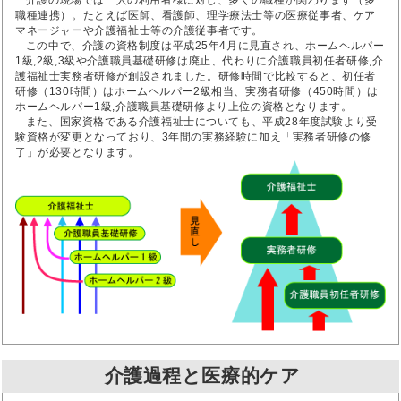
介護の現場では一人の利用者様に対し、多くの職種が関わります（多
職種連携）。たとえば医師、看護師、理学療法士等の医療従事者、ケア
マネージャーや介護福祉士等の介護従事者です。
この中で、介護の資格制度は平成25年4月に見直され、ホームヘルパー
1級,2級,3級や介護職員基礎研修は廃止、代わりに介護職員初任者研修,介
護福祉士実務者研修が創設されました。研修時間で比較すると、初任者
研修（130時間）はホームヘルパー2級相当、実務者研修（450時間）は
ホームヘルパー1級,介護職員基礎研修より上位の資格となります。
また、国家資格である介護福祉士についても、平成28年度試験より受
験資格が変更となっており、3年間の実務経験に加え「実務者研修の修
了」が必要となります。
介護過程と医療的ケア