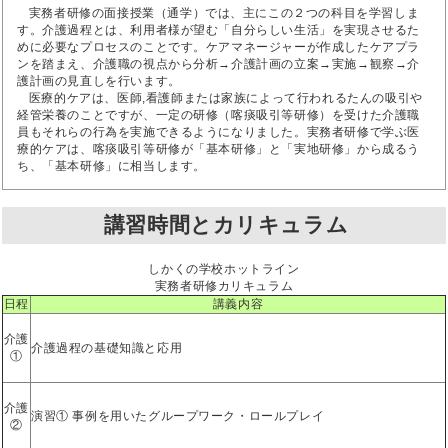
実務者研修の面接授業（通学）では、主にこの２つの科目を学習しま
す。介護過程とは、利用者様が望む「自分らしい生活」を実現させるた
めに必要なプロセスのことです。ケアマネージャーが作成したケアプラ
ンを踏まえ、介護職の視点から分析→介護計画の立案→実施→観察→介
護計画の見直しを行います。
医療的ケアは、医師,看護師または家族によって行われるたんの吸引や
経管栄養のことですが、一定の研修（喀痰吸引等研修）を受けた介護職
員もそれらの行為を実施できるようになりました。実務者研修で学ぶ医
療的ケアは、喀痰吸引等研修が「基本研修」と「実地研修」から成るう
ち、「基本研修」に相当します。
講習時間とカリキュラム
しかくの学校ホットライン
実務者研修カリキュラム
日程
講義内容
介護
介護過程の基礎知識と応用
①
介護
演習① 事例を用いたグループワーク・ロールプレイ
②