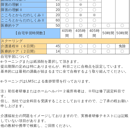
障害の理解Ⅰ
10
〇
※
〇
障害の理解Ⅱ
20
〇
〇
〇
こころとからだのしくみⅠ
20
〇
※
※
こころとからだのしくみⅡ
60
〇
〇
〇
医療的ケア
50
〇
〇
〇
〇
〇
405時
405時
405時
【自宅学習時間数】
50時間
50時間
間
間
間
スクーリング
介護過程Ⅲ（６日間）
45
〇
〇
〇
〇
免除
医療的ケア（２日間）
14
〇
〇
〇
〇
〇
自宅学習について
e-ラーニングまたは紙添削を選択して頂きます。
提出期限の定めは特にありませんが、科目ごとに合格点を設定しています。
基本的には最初の講義が始まるまでに全て合格するよう取り組んでください。
e-ラーニングはLMSによる進捗管理を行っております。
注）初任者研修またはホームヘルパー２級所有者は、※印は修了認定科目で
す。
但し、当社では全科目を受講することとしておりますので、ご了承の程お願い
申し上げます。
介護福祉士の問題をイメージしておりますので、実務者研修テキストには記載
していない項目があります。
他の教材や携帯で検索し、ご回答ください。