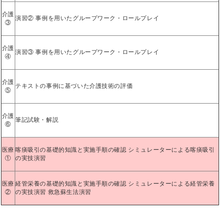
介護
演習② 事例を用いたグループワーク・ロールプレイ
③
介護
演習③ 事例を用いたグループワーク・ロールプレイ
④
介護
テキストの事例に基づいた介護技術の評価
⑤
介護
筆記試験・解説
⑥
医療
喀痰吸引の基礎的知識と実施手順の確認 シミュレーターによる喀痰吸引
①
の実技演習
医療
経管栄養の基礎的知識と実施手順の確認 シミュレーターによる経管栄養
②
の実技演習 救急蘇生法演習