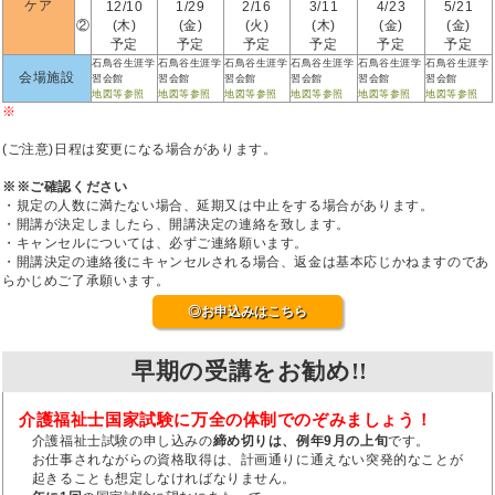
ケア
12/10
1/29
2/16
3/11
4/23
5/21
②
(木)
(金)
(火)
(木)
(金)
(金)
予定
予定
予定
予定
予定
予定
石鳥谷生涯学
石鳥谷生涯学
石鳥谷生涯学
石鳥谷生涯学
石鳥谷生涯学
石鳥谷生涯学
会場施設
習会館
習会館
習会館
習会館
習会館
習会館
地図等参照
地図等参照
地図等参照
地図等参照
地図等参照
地図等参照
※
(ご注意)日程は変更になる場合があります。
※※ご確認ください
・規定の人数に満たない場合、延期又は中止をする場合があります。
・開講が決定しましたら、開講決定の連絡を致します。
・キャンセルについては、必ずご連絡願います。
・開講決定の連絡後にキャンセルされる場合、返金は基本応じかねますのであ
らかじめご了承願います。
◎お申込みはこちら
早期の受講をお勧め!!
介護福祉士国家試験に万全の体制でのぞみましょう！
介護福祉士試験の申し込みの
締め切りは、例年9月の上旬
です。
お仕事されながらの資格取得は、計画通りに通えない突発的なことが
起きることも想定しなければなりません。