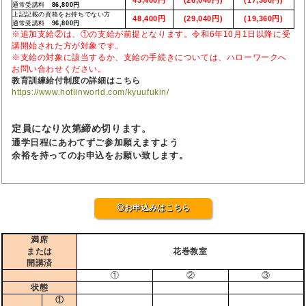
通常受講料
86,800円
上記記載の資格をお持ちでない方
48,400円
(29,040円)
(19,360円)
通常受講料
96,800円
※追加支給②は、①の支給が前提となります。令和6年10月1日以降に受
講開始された方が対象です。
※支給の対象に該当するか、支給の手続きについては、ハローワークへ
お問い合わせください。
教育訓練給付制度の詳細はこちら
https://www.hotlinworld.com/kyuufukin/
定員になり次第締め切ります。
通学日程にあわてずご参加願えますよう
余裕を持ってのお申込をお願い致します。
◎お申込みはこちら
満席
または
花巻教室
開講済
①
②
③
状態
①