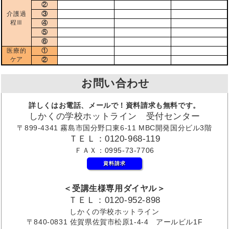
②
介護過
③
程Ⅲ
④
⑤
⑥
医療的
①
ケア
②
お問い合わせ
詳しくはお電話、メールで！資料請求も無料です。
しかくの学校ホットライン 受付センター
〒899-4341 霧島市国分野口東6-11 MBC開発国分ビル3階
ＴＥＬ：0120-968-119
ＦＡＸ：0995-73-7706
資料請求
＜受講生様専用ダイヤル＞
ＴＥＬ：0120-952-898
しかくの学校ホットライン
〒840-0831 佐賀県佐賀市松原1-4-4 アールビル1F