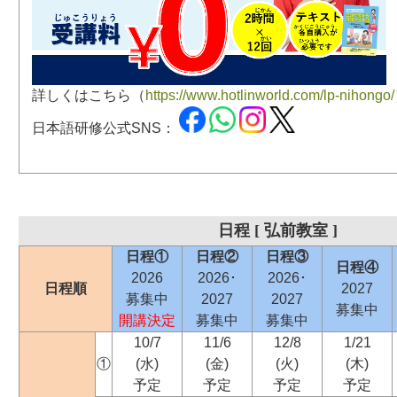
詳しくはこちら（
https://www.hotlinworld.com/lp-nihongo/
日本語研修公式SNS：
日程 [ 弘前教室 ]
日程①
日程②
日程③
日程④
2026
2026･
2026･
日程順
2027
募集中
2027
2027
募集中
開講決定
募集中
募集中
10/7
11/6
12/8
1/21
①
(水)
(金)
(火)
(木)
予定
予定
予定
予定