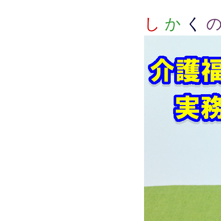
し
か
く