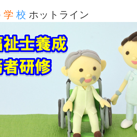
の
学
校
ホットライン