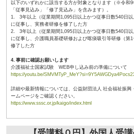
以下のいずれかに該当する方が対象となります（※令和9年
「従事見込み」「修了見込み」を含みます）。
1. 3年以上（従業期間1,095日以上かつ従事日数540
に従事し、実務者研修を修了した方
2. 3年以上（従業期間1,095日以上かつ従事日数540
に従事し、介護職員基礎研修および喀痰吸引等研修（第1
修了した方
4. 事前に確認お願いします
介護福祉士国家試験 WEB申し込み前の準備について
https://youtu.be/SMVMTyP_MeY?si=9Y5AWGDya4Pocs2
詳細や最新情報については、公益財団法人 社会福祉振興
ームページをご確認ください。
https://www.sssc.or.jp/kaigo/index.html
【受講料０円】外国人受講