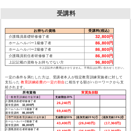
受講料
お持ちの資格
受講料(税込)
32,800円
介護職員基礎研修修了者
86,800円
ホームヘルパー1級修了者
86,800円
ホームヘルパー2級修了者
86,800円
介護職員初任者研修修了者
96,800円
上記記載の資格をお持ちでない方
※上記以外の費用はかかりません。不明点はお問い合わせください。
一定の条件を満たした方は、受講者本人が指定教育訓練実施者に対して
支払った
教育訓練経費の一定の割合
に相当する額がハローワークから支
給されます。
所有資格
実質負担額
【一般教育訓練給付金対象】
支給割合20%
介護職員基礎研修修了者
26,240円
通常受講料
32,800円
ホームヘルパー1級修了者
69,440円
通常受講料
86,800円
【専門実践教育訓練給付金対象】
支給割合50％
(追加支給20％)①
(追加支給10％)②
ホームヘルパー2級修了者
43,400円
(26,040円)
(17,360円)
通常受講料
86,800円
介護職員初任者研修修了者
43,400円
(26,040円)
(17,360円)