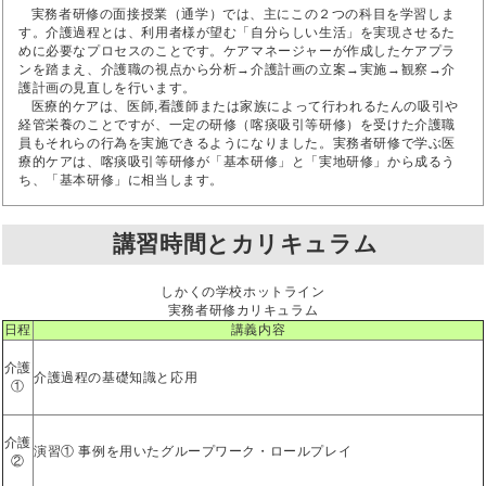
実務者研修の面接授業（通学）では、主にこの２つの科目を学習しま
す。介護過程とは、利用者様が望む「自分らしい生活」を実現させるた
めに必要なプロセスのことです。ケアマネージャーが作成したケアプラ
ンを踏まえ、介護職の視点から分析→介護計画の立案→実施→観察→介
護計画の見直しを行います。
医療的ケアは、医師,看護師または家族によって行われるたんの吸引や
経管栄養のことですが、一定の研修（喀痰吸引等研修）を受けた介護職
員もそれらの行為を実施できるようになりました。実務者研修で学ぶ医
療的ケアは、喀痰吸引等研修が「基本研修」と「実地研修」から成るう
ち、「基本研修」に相当します。
講習時間とカリキュラム
しかくの学校ホットライン
実務者研修カリキュラム
日程
講義内容
介護
介護過程の基礎知識と応用
①
介護
演習① 事例を用いたグループワーク・ロールプレイ
②