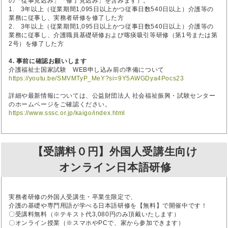
の「従事見込み」「修了見込み」を含みます）。
1. 3年以上（従業期間1,095日以上かつ従事日数540日以上）介護等の
業務に従事し、実務者研修を修了した方
2. 3年以上（従業期間1,095日以上かつ従事日数540日以上）介護等の
業務に従事し、介護職員基礎研修および喀痰吸引等研修（第1号または第
2号）を修了した方
4. 事前に確認お願いします
介護福祉士国家試験 WEB申し込み前の準備について
https://youtu.be/SMVMTyP_MeY?si=9Y5AWGDya4Pocs23
詳細や最新情報については、公益財団法人 社会福祉振興・試験センター
のホームページをご確認ください。
https://www.sssc.or.jp/kaigo/index.html
【受講料０円】外国人受講生向け
オンライン日本語研修
実務者研修の外国人受講生・卒業生限定で、
介護の基礎や専門用語が学べる日本語研修を【無料】で開催中です！
〇受講料無料（※テキスト代3,080円のみ頂戴いたします）
〇オンライン授業（※スマホやPCで、家から参加できます）