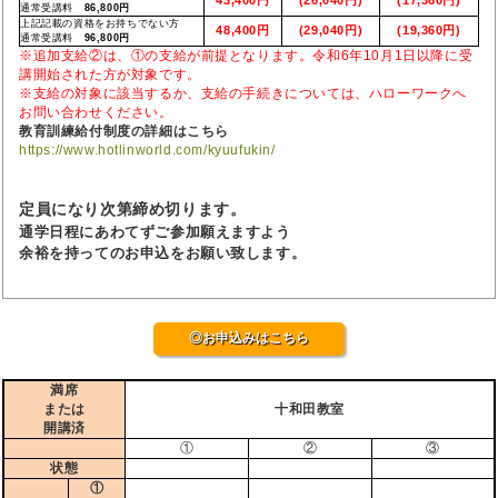
通常受講料
86,800円
上記記載の資格をお持ちでない方
48,400円
(29,040円)
(19,360円)
通常受講料
96,800円
※追加支給②は、①の支給が前提となります。令和6年10月1日以降に受
講開始された方が対象です。
※支給の対象に該当するか、支給の手続きについては、ハローワークへ
お問い合わせください。
教育訓練給付制度の詳細はこちら
https://www.hotlinworld.com/kyuufukin/
定員になり次第締め切ります。
通学日程にあわてずご参加願えますよう
余裕を持ってのお申込をお願い致します。
◎お申込みはこちら
満席
または
十和田教室
開講済
①
②
③
状態
①