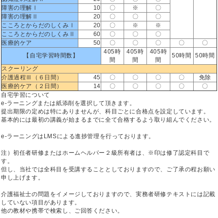
障害の理解Ⅰ
10
〇
※
〇
障害の理解Ⅱ
20
〇
〇
〇
こころとからだのしくみⅠ
20
〇
※
※
こころとからだのしくみⅡ
60
〇
〇
〇
医療的ケア
50
〇
〇
〇
〇
〇
405時
405時
405時
【自宅学習時間数】
50時間
50時間
間
間
間
スクーリング
介護過程Ⅲ（６日間）
45
〇
〇
〇
〇
免除
医療的ケア（２日間）
14
〇
〇
〇
〇
〇
自宅学習について
e-ラーニングまたは紙添削を選択して頂きます。
提出期限の定めは特にありませんが、科目ごとに合格点を設定しています。
基本的には最初の講義が始まるまでに全て合格するよう取り組んでください。
e-ラーニングはLMSによる進捗管理を行っております。
注）初任者研修またはホームヘルパー２級所有者は、※印は修了認定科目で
す。
但し、当社では全科目を受講することとしておりますので、ご了承の程お願い
申し上げます。
介護福祉士の問題をイメージしておりますので、実務者研修テキストには記載
していない項目があります。
他の教材や携帯で検索し、ご回答ください。