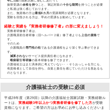
年に1回
の国家試験に望むにあたって
振替受講の
余裕を持つ
こと、筆記対策の
十分な期間
を持つことが必要
と私達は強く感じております。
また、無資格の方は
最低6カ月
の受講期間が必要となります。
受験を目指される方は、早めの受講をお勧めしています。
経験と実績を『実務者研修修了者』の形に変えましょう！
実務者研修修了者は、
介護職員初任者研修（旧ヘルパー２級）修了者よりも
上位の資格
で
す。
そのため
介護職員の
専門性の柱
である介護過程をより深く学ぶ事ができま
す。
減算されない
サービス提供責任者になれます。
喀痰吸引等研修
の基本研修を修了できます。
介護福祉士はまだ具体的に考えていない・・そうおっしゃる方にも、
有資格者として自信を持ち、自覚と責任を感じていただける形あるも
のとなります。
介護福祉士の受験に必須
平成28年度（第29回）以降の介護福祉士国家試験・実務経験ル
ートは、
実務経験3年以上かつ実務者研修を修了した方
が受験
資格になります。ご希望の方はお早めにお申し込みくださいま