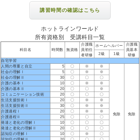
講習時間の確認はこちら
ホットラインワールド
所有資格別 受講科目一覧
介護職
介護職
ホームヘルパー
科目名
時間数
無資格
員初任
員基本
2級
1級
者研修
研修
自宅学習
人間の尊重と自立
5
〇
※
※
社会の理解Ⅰ
5
〇
※
※
社会の理解Ⅱ
30
〇
〇
〇
介護の基本Ⅰ
10
〇
※
※
介護の基本Ⅱ
20
〇
〇
※
コミュニケーション技術
20
〇
〇
〇
生活支援技術Ⅰ
20
〇
※
※
生活支援技術Ⅱ
30
〇
※
※
介護過程Ⅰ
20
〇
※
※
免除
免除
介護過程Ⅱ
25
〇
〇
〇
発達と老化の理解Ⅰ
10
〇
〇
〇
発達と老化の理解Ⅱ
20
〇
〇
〇
認知症の理解Ⅰ
10
〇
※
〇
認知症の理解Ⅱ
20
〇
〇
〇