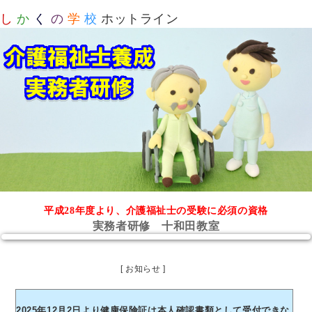
し
か
く
の
学
校
ホットライン
平成28年度より、介護福祉士の受験に必須の資格
実務者研修 十和田教室
[ お知らせ ]
2025年12月2日より健康保険証は本人確認書類として受付できな