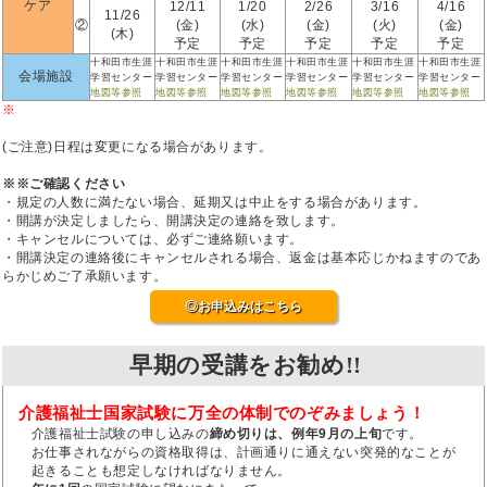
ケア
12/11
1/20
2/26
3/16
4/16
11/26
②
(金)
(水)
(金)
(火)
(金)
(木)
予定
予定
予定
予定
予定
十和田市生涯
十和田市生涯
十和田市生涯
十和田市生涯
十和田市生涯
十和田市生涯
会場施設
学習センター
学習センター
学習センター
学習センター
学習センター
学習センター
地図等参照
地図等参照
地図等参照
地図等参照
地図等参照
地図等参照
※
(ご注意)日程は変更になる場合があります。
※※ご確認ください
・規定の人数に満たない場合、延期又は中止をする場合があります。
・開講が決定しましたら、開講決定の連絡を致します。
・キャンセルについては、必ずご連絡願います。
・開講決定の連絡後にキャンセルされる場合、返金は基本応じかねますのであ
らかじめご了承願います。
◎お申込みはこちら
早期の受講をお勧め!!
介護福祉士国家試験に万全の体制でのぞみましょう！
介護福祉士試験の申し込みの
締め切りは、例年9月の上旬
です。
お仕事されながらの資格取得は、計画通りに通えない突発的なことが
起きることも想定しなければなりません。