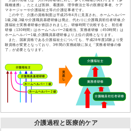
介護の現場では一人の利用者様に対し、多くの職種が関わります（多
職種連携）。たとえば医師、看護師、理学療法士等の医療従事者、ケア
マネージャーや介護福祉士等の介護従事者です。
この中で、介護の資格制度は平成25年4月に見直され、ホームヘルパー
1級,2級,3級や介護職員基礎研修は廃止、代わりに介護職員初任者研修,介
護福祉士実務者研修が創設されました。研修時間で比較すると、初任者
研修（130時間）はホームヘルパー2級相当、実務者研修（450時間）は
ホームヘルパー1級,介護職員基礎研修より上位の資格となります。
また、国家資格である介護福祉士についても、平成28年度試験より受
験資格が変更となっており、3年間の実務経験に加え「実務者研修の修
了」が必要となります。
介護過程と医療的ケア