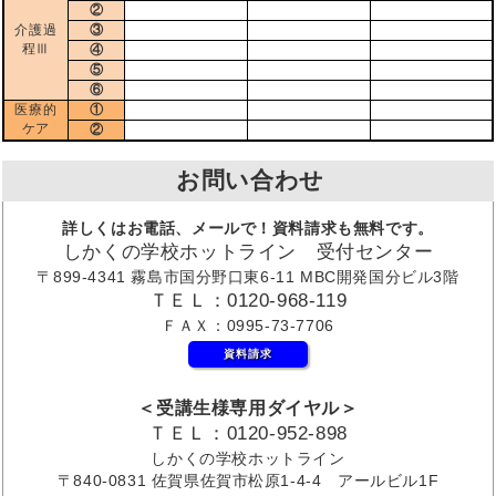
②
介護過
③
程Ⅲ
④
⑤
⑥
医療的
①
ケア
②
お問い合わせ
詳しくはお電話、メールで！資料請求も無料です。
しかくの学校ホットライン 受付センター
〒899-4341 霧島市国分野口東6-11 MBC開発国分ビル3階
ＴＥＬ：0120-968-119
ＦＡＸ：0995-73-7706
資料請求
＜受講生様専用ダイヤル＞
ＴＥＬ：0120-952-898
しかくの学校ホットライン
〒840-0831 佐賀県佐賀市松原1-4-4 アールビル1F