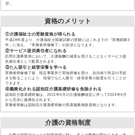
せ。
資格のメリット
①介護福祉士の受験資格が得られる
平成28年度より、介護福祉士国家試験の受験にはこれまでの『実務経験3
年』に加え、『実務者研修修了』が必須となります。
②サービス提供責任者になれる
訪問介護事業所において、介護報酬の減算を受けることなくサービス提
供責任者として配置されます。
③たん吸引と経管栄養を学べる
実務者研修修了後、指定事業所で実地研修を受け、自治体で所定の手続
きを取ることにより、現場でもたん吸引・経管栄養の処置を行うことが
できます。
④義務化される認知症介護基礎研修を免除される
認知症介護基礎研修は、2021年4月の介護報酬改定に伴って2024年4月
から完全に義務化されます。
実務者研修は認知症介護基礎研修の受講義務免除資格となります。
介護の資格制度