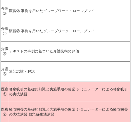
介護
演習② 事例を用いたグループワーク・ロールプレイ
③
介護
演習③ 事例を用いたグループワーク・ロールプレイ
④
介護
テキストの事例に基づいた介護技術の評価
⑤
介護
筆記試験・解説
⑥
医療
喀痰吸引の基礎的知識と実施手順の確認 シミュレーターによる喀痰吸引
①
の実技演習
医療
経管栄養の基礎的知識と実施手順の確認 シミュレーターによる経管栄養
②
の実技演習 救急蘇生法演習