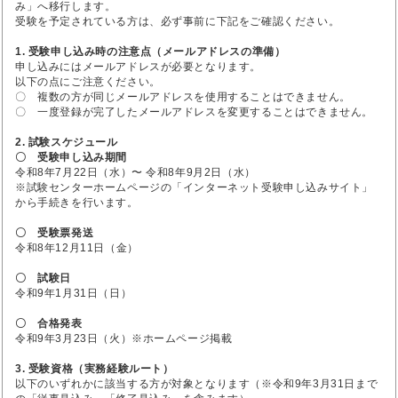
み」へ移行します。
受験を予定されている方は、必ず事前に下記をご確認ください。
1. 受験申し込み時の注意点（メールアドレスの準備）
申し込みにはメールアドレスが必要となります。
以下の点にご注意ください。
〇 複数の方が同じメールアドレスを使用することはできません。
〇 一度登録が完了したメールアドレスを変更することはできません。
2. 試験スケジュール
〇 受験申し込み期間
令和8年7月22日（水）〜 令和8年9月2日（水）
※試験センターホームページの「インターネット受験申し込みサイト」
から手続きを行います。
〇 受験票発送
令和8年12月11日（金）
〇 試験日
令和9年1月31日（日）
〇 合格発表
令和9年3月23日（火）※ホームページ掲載
3. 受験資格（実務経験ルート）
以下のいずれかに該当する方が対象となります（※令和9年3月31日まで