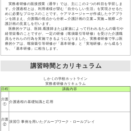
実務者研修の面接授業（通学）では、主にこの２つの科目を学習しま
す。介護過程とは、利用者様が望む「自分らしい生活」を実現させるた
めに必要なプロセスのことです。ケアマネージャーが作成したケアプラ
ンを踏まえ、介護職の視点から分析→介護計画の立案→実施→観察→介
護計画の見直しを行います。
医療的ケアは、医師,看護師または家族によって行われるたんの吸引や
経管栄養のことですが、一定の研修（喀痰吸引等研修）を受けた介護職
員もそれらの行為を実施できるようになりました。実務者研修で学ぶ医
療的ケアは、喀痰吸引等研修が「基本研修」と「実地研修」から成るう
ち、「基本研修」に相当します。
講習時間とカリキュラム
しかくの学校ホットライン
実務者研修カリキュラム
日程
講義内容
介護
介護過程の基礎知識と応用
①
介護
演習① 事例を用いたグループワーク・ロールプレイ
②