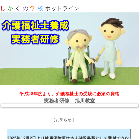
し
か
く
の
学
校
ホットライン
平成28年度より、介護福祉士の受験に必須の資格
実務者研修 旭川教室
[ お知らせ ]
2025年12月2日より健康保険証は本人確認書類として受付できな