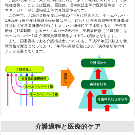
介護の現場では一人の利用者様に対し、多くの職種が関わります（多
職種連携）。たとえば医師、看護師、理学療法士等の医療従事者、ケア
マネージャーや介護福祉士等の介護従事者です。
この中で、介護の資格制度は平成25年4月に見直され、ホームヘルパー
1級,2級,3級や介護職員基礎研修は廃止、代わりに介護職員初任者研修,介
護福祉士実務者研修が創設されました。研修時間で比較すると、初任者
研修（130時間）はホームヘルパー2級相当、実務者研修（450時間）は
ホームヘルパー1級,介護職員基礎研修より上位の資格となります。
また、国家資格である介護福祉士についても、平成28年度試験より受
験資格が変更となっており、3年間の実務経験に加え「実務者研修の修
了」が必要となります。
介護過程と医療的ケア