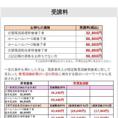
受講料
お持ちの資格
受講料(税込)
32,800円
介護職員基礎研修修了者
86,800円
ホームヘルパー1級修了者
86,800円
ホームヘルパー2級修了者
86,800円
介護職員初任者研修修了者
96,800円
上記記載の資格をお持ちでない方
※上記以外の費用はかかりません。不明点はお問い合わせください。
一定の条件を満たした方は、受講者本人が指定教育訓練実施者に対して
支払った
教育訓練経費の一定の割合
に相当する額がハローワークから支
給されます。
所有資格
実質負担額
【一般教育訓練給付金対象】
支給割合20%
介護職員基礎研修修了者
26,240円
通常受講料
32,800円
ホームヘルパー1級修了者
69,440円
通常受講料
86,800円
【専門実践教育訓練給付金対象】
支給割合50％
(追加支給20％)①
(追加支給10％)②
ホームヘルパー2級修了者
43,400円
(26,040円)
(17,360円)
通常受講料
86,800円
介護職員初任者研修修了者
43,400円
(26,040円)
(17,360円)