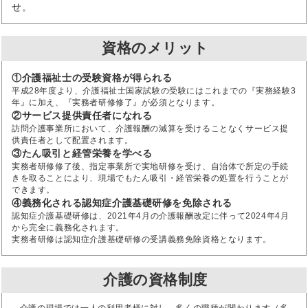
せ。
資格のメリット
①介護福祉士の受験資格が得られる
平成28年度より、介護福祉士国家試験の受験にはこれまでの『実務経験3
年』に加え、『実務者研修修了』が必須となります。
②サービス提供責任者になれる
訪問介護事業所において、介護報酬の減算を受けることなくサービス提
供責任者として配置されます。
③たん吸引と経管栄養を学べる
実務者研修修了後、指定事業所で実地研修を受け、自治体で所定の手続
きを取ることにより、現場でもたん吸引・経管栄養の処置を行うことが
できます。
④義務化される認知症介護基礎研修を免除される
認知症介護基礎研修は、2021年4月の介護報酬改定に伴って2024年4月
から完全に義務化されます。
実務者研修は認知症介護基礎研修の受講義務免除資格となります。
介護の資格制度