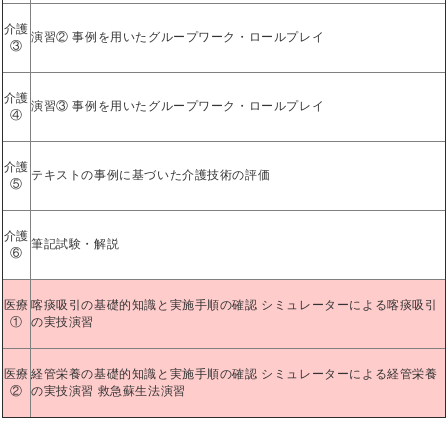
介護
演習② 事例を用いたグループワーク・ロールプレイ
③
介護
演習③ 事例を用いたグループワーク・ロールプレイ
④
介護
テキストの事例に基づいた介護技術の評価
⑤
介護
筆記試験・解説
⑥
医療
喀痰吸引の基礎的知識と実施手順の確認 シミュレーターによる喀痰吸引
①
の実技演習
医療
経管栄養の基礎的知識と実施手順の確認 シミュレーターによる経管栄養
②
の実技演習 救急蘇生法演習