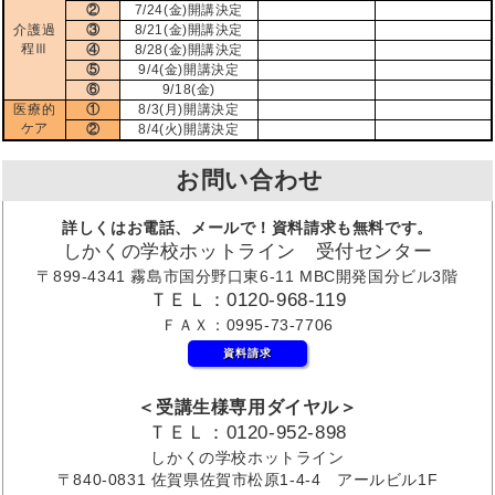
②
7/24(金)開講決定
介護過
③
8/21(金)開講決定
程Ⅲ
④
8/28(金)開講決定
⑤
9/4(金)開講決定
⑥
9/18(金)
医療的
①
8/3(月)開講決定
ケア
②
8/4(火)開講決定
お問い合わせ
詳しくはお電話、メールで！資料請求も無料です。
しかくの学校ホットライン 受付センター
〒899-4341 霧島市国分野口東6-11 MBC開発国分ビル3階
ＴＥＬ：0120-968-119
ＦＡＸ：0995-73-7706
資料請求
＜受講生様専用ダイヤル＞
ＴＥＬ：0120-952-898
しかくの学校ホットライン
〒840-0831 佐賀県佐賀市松原1-4-4 アールビル1F