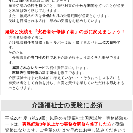
年に1回
の国家試験に望むにあたって
振替受講の
余裕を持つ
こと、筆記対策の
十分な期間
を持つことが必要
と私達は強く感じております。
また、無資格の方は
最低6カ月
の受講期間が必要となります。
受験を目指される方は、早めの受講をお勧めしています。
経験と実績を『実務者研修修了者』の形に変えましょう！
実務者研修修了者は、
介護職員初任者研修（旧ヘルパー２級）修了者よりも
上位の資格
で
す。
そのため
介護職員の
専門性の柱
である介護過程をより深く学ぶ事ができま
す。
減算されない
サービス提供責任者になれます。
喀痰吸引等研修
の基本研修を修了できます。
介護福祉士はまだ具体的に考えていない・・そうおっしゃる方にも、
有資格者として自信を持ち、自覚と責任を感じていただける形あるも
のとなります。
介護福祉士の受験に必須
平成28年度（第29回）以降の介護福祉士国家試験・実務経験ル
ートは、
実務経験3年以上かつ実務者研修を修了した方
が受験
資格になります。ご希望の方はお早めにお申し込みくださいま