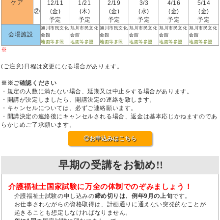
ケア
12/11
1/21
2/19
3/3
4/16
5/14
②
(金)
(木)
(金)
(水)
(金)
(金)
予定
予定
予定
予定
予定
予定
旭川市民文化
旭川市民文化
旭川市民文化
旭川市民文化
旭川市民文化
旭川市民文化
会場施設
会館
会館
会館
会館
会館
会館
地図等参照
地図等参照
地図等参照
地図等参照
地図等参照
地図等参照
※
(ご注意)日程は変更になる場合があります。
※※ご確認ください
・規定の人数に満たない場合、延期又は中止をする場合があります。
・開講が決定しましたら、開講決定の連絡を致します。
・キャンセルについては、必ずご連絡願います。
・開講決定の連絡後にキャンセルされる場合、返金は基本応じかねますのであ
らかじめご了承願います。
◎お申込みはこちら
早期の受講をお勧め!!
介護福祉士国家試験に万全の体制でのぞみましょう！
介護福祉士試験の申し込みの
締め切りは、例年9月の上旬
です。
お仕事されながらの資格取得は、計画通りに通えない突発的なことが
起きることも想定しなければなりません。