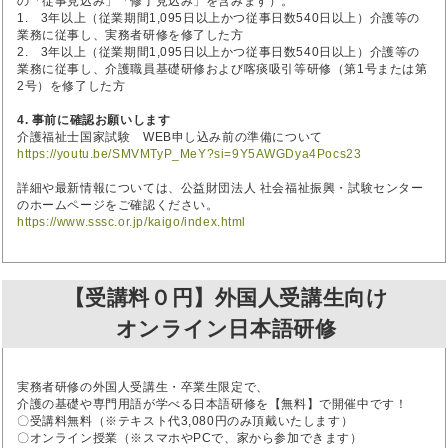
の「従事見込み」「修了見込み」を含みます）。
1. 3年以上（従業期間1,095日以上かつ従事日数540日以上）介護等の
業務に従事し、実務者研修を修了した方
2. 3年以上（従業期間1,095日以上かつ従事日数540日以上）介護等の
業務に従事し、介護職員基礎研修および喀痰吸引等研修（第1号または第
2号）を修了した方
4. 事前に確認お願いします
介護福祉士国家試験 WEB申し込み前の準備について
https://youtu.be/SMVMTyP_MeY?si=9Y5AWGDya4Pocs23
詳細や最新情報については、公益財団法人 社会福祉振興・試験センター
のホームページをご確認ください。
https://www.sssc.or.jp/kaigo/index.html
【受講料０円】外国人受講生向け
オンライン日本語研修
実務者研修の外国人受講生・卒業生限定で、
介護の基礎や専門用語が学べる日本語研修を【無料】で開催中です！
〇受講料無料（※テキスト代3,080円のみ頂戴いたします）
〇オンライン授業（※スマホやPCで、家から参加できます）