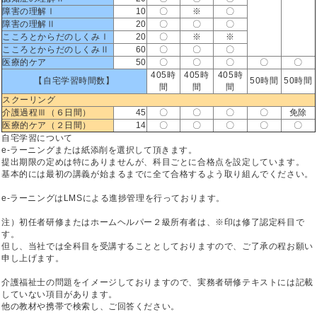
障害の理解Ⅰ
10
〇
※
〇
障害の理解Ⅱ
20
〇
〇
〇
こころとからだのしくみⅠ
20
〇
※
※
こころとからだのしくみⅡ
60
〇
〇
〇
医療的ケア
50
〇
〇
〇
〇
〇
405時
405時
405時
【自宅学習時間数】
50時間
50時間
間
間
間
スクーリング
介護過程Ⅲ（６日間）
45
〇
〇
〇
〇
免除
医療的ケア（２日間）
14
〇
〇
〇
〇
〇
自宅学習について
e-ラーニングまたは紙添削を選択して頂きます。
提出期限の定めは特にありませんが、科目ごとに合格点を設定しています。
基本的には最初の講義が始まるまでに全て合格するよう取り組んでください。
e-ラーニングはLMSによる進捗管理を行っております。
注）初任者研修またはホームヘルパー２級所有者は、※印は修了認定科目で
す。
但し、当社では全科目を受講することとしておりますので、ご了承の程お願い
申し上げます。
介護福祉士の問題をイメージしておりますので、実務者研修テキストには記載
していない項目があります。
他の教材や携帯で検索し、ご回答ください。