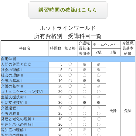
講習時間の確認はこちら
ホットラインワールド
所有資格別 受講科目一覧
介護職
介護職
ホームヘルパー
科目名
時間数
無資格
員初任
員基本
2級
1級
者研修
研修
自宅学習
人間の尊重と自立
5
〇
※
※
社会の理解Ⅰ
5
〇
※
※
社会の理解Ⅱ
30
〇
〇
〇
介護の基本Ⅰ
10
〇
※
※
介護の基本Ⅱ
20
〇
〇
※
コミュニケーション技術
20
〇
〇
〇
生活支援技術Ⅰ
20
〇
※
※
生活支援技術Ⅱ
30
〇
※
※
介護過程Ⅰ
20
〇
※
※
免除
免除
介護過程Ⅱ
25
〇
〇
〇
発達と老化の理解Ⅰ
10
〇
〇
〇
発達と老化の理解Ⅱ
20
〇
〇
〇
認知症の理解Ⅰ
10
〇
※
〇
認知症の理解Ⅱ
20
〇
〇
〇