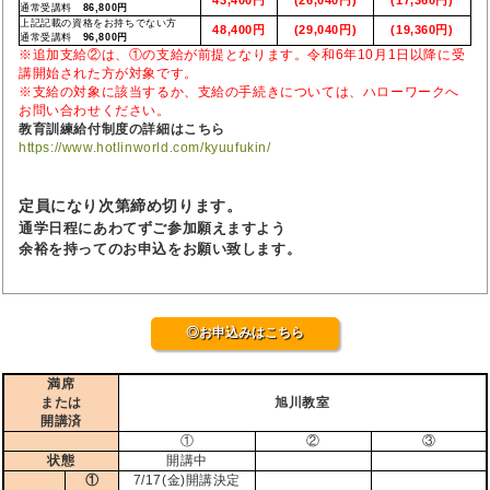
通常受講料
86,800円
上記記載の資格をお持ちでない方
48,400円
(29,040円)
(19,360円)
通常受講料
96,800円
※追加支給②は、①の支給が前提となります。令和6年10月1日以降に受
講開始された方が対象です。
※支給の対象に該当するか、支給の手続きについては、ハローワークへ
お問い合わせください。
教育訓練給付制度の詳細はこちら
https://www.hotlinworld.com/kyuufukin/
定員になり次第締め切ります。
通学日程にあわてずご参加願えますよう
余裕を持ってのお申込をお願い致します。
◎お申込みはこちら
満席
または
旭川教室
開講済
①
②
③
状態
開講中
①
7/17(金)開講決定