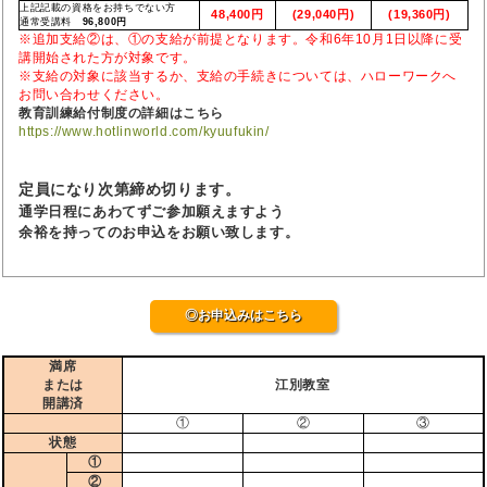
上記記載の資格をお持ちでない方
48,400円
(29,040円)
(19,360円)
通常受講料
96,800円
※追加支給②は、①の支給が前提となります。令和6年10月1日以降に受
講開始された方が対象です。
※支給の対象に該当するか、支給の手続きについては、ハローワークへ
お問い合わせください。
教育訓練給付制度の詳細はこちら
https://www.hotlinworld.com/kyuufukin/
定員になり次第締め切ります。
通学日程にあわてずご参加願えますよう
余裕を持ってのお申込をお願い致します。
◎お申込みはこちら
満席
または
江別教室
開講済
①
②
③
状態
①
②