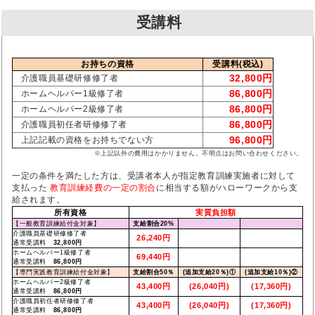
受講料
お持ちの資格
受講料(税込)
32,800円
介護職員基礎研修修了者
86,800円
ホームヘルパー1級修了者
86,800円
ホームヘルパー2級修了者
86,800円
介護職員初任者研修修了者
96,800円
上記記載の資格をお持ちでない方
※上記以外の費用はかかりません。不明点はお問い合わせください。
一定の条件を満たした方は、受講者本人が指定教育訓練実施者に対して
支払った
教育訓練経費の一定の割合
に相当する額がハローワークから支
給されます。
所有資格
実質負担額
【一般教育訓練給付金対象】
支給割合20%
介護職員基礎研修修了者
26,240円
通常受講料
32,800円
ホームヘルパー1級修了者
69,440円
通常受講料
86,800円
【専門実践教育訓練給付金対象】
支給割合50％
(追加支給20％)①
(追加支給10％)②
ホームヘルパー2級修了者
43,400円
(26,040円)
(17,360円)
通常受講料
86,800円
介護職員初任者研修修了者
43,400円
(26,040円)
(17,360円)
通常受講料
86,800円