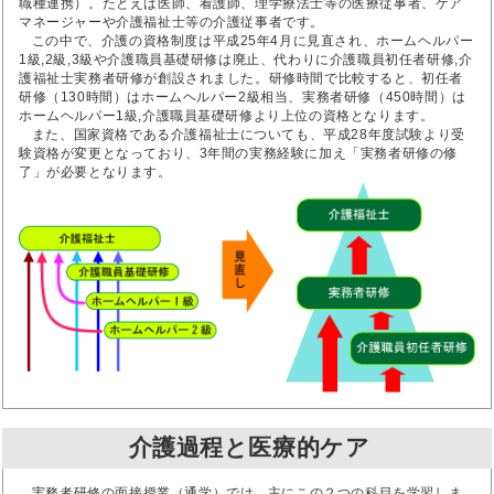
職種連携）。たとえば医師、看護師、理学療法士等の医療従事者、ケア
マネージャーや介護福祉士等の介護従事者です。
この中で、介護の資格制度は平成25年4月に見直され、ホームヘルパー
1級,2級,3級や介護職員基礎研修は廃止、代わりに介護職員初任者研修,介
護福祉士実務者研修が創設されました。研修時間で比較すると、初任者
研修（130時間）はホームヘルパー2級相当、実務者研修（450時間）は
ホームヘルパー1級,介護職員基礎研修より上位の資格となります。
また、国家資格である介護福祉士についても、平成28年度試験より受
験資格が変更となっており、3年間の実務経験に加え「実務者研修の修
了」が必要となります。
介護過程と医療的ケア
実務者研修の面接授業（通学）では、主にこの２つの科目を学習しま