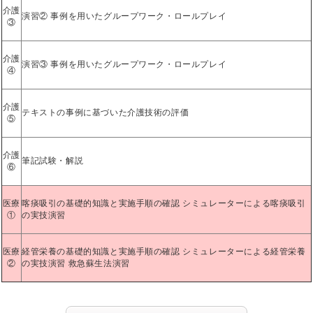
介護
演習② 事例を用いたグループワーク・ロールプレイ
③
介護
演習③ 事例を用いたグループワーク・ロールプレイ
④
介護
テキストの事例に基づいた介護技術の評価
⑤
介護
筆記試験・解説
⑥
医療
喀痰吸引の基礎的知識と実施手順の確認 シミュレーターによる喀痰吸引
①
の実技演習
医療
経管栄養の基礎的知識と実施手順の確認 シミュレーターによる経管栄養
②
の実技演習 救急蘇生法演習