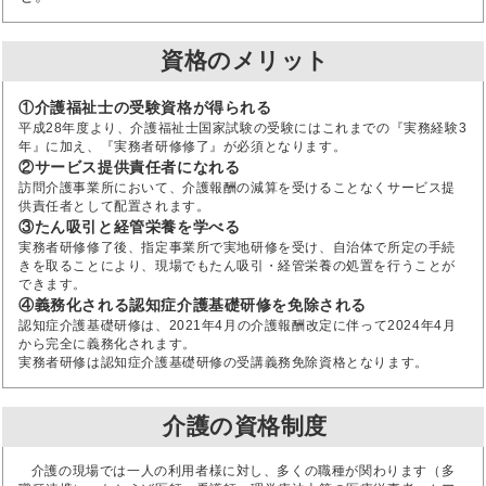
資格のメリット
①介護福祉士の受験資格が得られる
平成28年度より、介護福祉士国家試験の受験にはこれまでの『実務経験3
年』に加え、『実務者研修修了』が必須となります。
②サービス提供責任者になれる
訪問介護事業所において、介護報酬の減算を受けることなくサービス提
供責任者として配置されます。
③たん吸引と経管栄養を学べる
実務者研修修了後、指定事業所で実地研修を受け、自治体で所定の手続
きを取ることにより、現場でもたん吸引・経管栄養の処置を行うことが
できます。
④義務化される認知症介護基礎研修を免除される
認知症介護基礎研修は、2021年4月の介護報酬改定に伴って2024年4月
から完全に義務化されます。
実務者研修は認知症介護基礎研修の受講義務免除資格となります。
介護の資格制度
介護の現場では一人の利用者様に対し、多くの職種が関わります（多