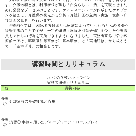
す。介護過程とは、利用者様が望む「自分らしい生活」を実現させるた
めに必要なプロセスのことです。ケアマネージャーが作成したケアプラ
ンを踏まえ、介護職の視点から分析→介護計画の立案→実施→観察→介
護計画の見直しを行います。
医療的ケアは、医師,看護師または家族によって行われるたんの吸引や
経管栄養のことですが、一定の研修（喀痰吸引等研修）を受けた介護職
員もそれらの行為を実施できるようになりました。実務者研修で学ぶ医
療的ケアは、喀痰吸引等研修が「基本研修」と「実地研修」から成るう
ち、「基本研修」に相当します。
講習時間とカリキュラム
しかくの学校ホットライン
実務者研修カリキュラム
日程
講義内容
介護
介護過程の基礎知識と応用
①
介護
演習① 事例を用いたグループワーク・ロールプレイ
②