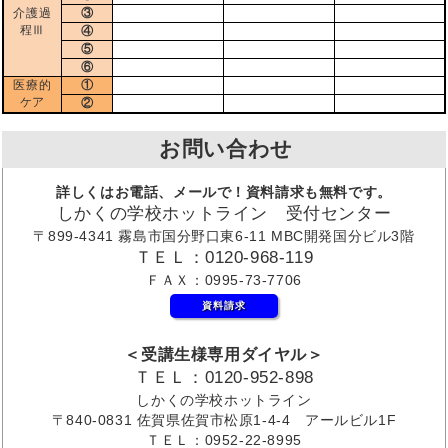
介護過
③
程Ⅲ
④
⑤
⑥
医療的
①
ケア
②
お問い合わせ
詳しくはお電話、メールで！資料請求も無料です。
しかくの学校ホットライン 受付センター
〒899-4341 霧島市国分野口東6-11 MBC開発国分ビル3階
ＴＥＬ：0120-968-119
ＦＡＸ：0995-73-7706
資料請求
＜受講生様専用ダイヤル＞
ＴＥＬ：0120-952-898
しかくの学校ホットライン
〒840-0831 佐賀県佐賀市松原1-4-4 アールビル1F
ＴＥＬ：0952-22-8995