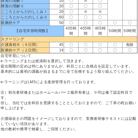
障害の理解Ⅰ
10
〇
※
〇
障害の理解Ⅱ
20
〇
〇
〇
こころとからだのしくみⅠ
20
〇
※
※
こころとからだのしくみⅡ
60
〇
〇
〇
医療的ケア
50
〇
〇
〇
〇
〇
405時
405時
405時
【自宅学習時間数】
50時間
50時間
間
間
間
スクーリング
介護過程Ⅲ（６日間）
45
〇
〇
〇
〇
免除
医療的ケア（２日間）
14
〇
〇
〇
〇
〇
自宅学習について
e-ラーニングまたは紙添削を選択して頂きます。
提出期限の定めは特にありませんが、科目ごとに合格点を設定しています。
基本的には最初の講義が始まるまでに全て合格するよう取り組んでください。
e-ラーニングはLMSによる進捗管理を行っております。
注）初任者研修またはホームヘルパー２級所有者は、※印は修了認定科目で
す。
但し、当社では全科目を受講することとしておりますので、ご了承の程お願い
申し上げます。
介護福祉士の問題をイメージしておりますので、実務者研修テキストには記載
していない項目があります。
他の教材や携帯で検索し、ご回答ください。