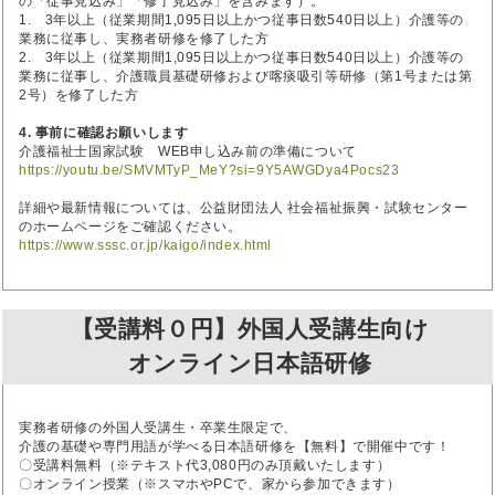
の「従事見込み」「修了見込み」を含みます）。
1. 3年以上（従業期間1,095日以上かつ従事日数540日以上）介護等の
業務に従事し、実務者研修を修了した方
2. 3年以上（従業期間1,095日以上かつ従事日数540日以上）介護等の
業務に従事し、介護職員基礎研修および喀痰吸引等研修（第1号または第
2号）を修了した方
4. 事前に確認お願いします
介護福祉士国家試験 WEB申し込み前の準備について
https://youtu.be/SMVMTyP_MeY?si=9Y5AWGDya4Pocs23
詳細や最新情報については、公益財団法人 社会福祉振興・試験センター
のホームページをご確認ください。
https://www.sssc.or.jp/kaigo/index.html
【受講料０円】外国人受講生向け
オンライン日本語研修
実務者研修の外国人受講生・卒業生限定で、
介護の基礎や専門用語が学べる日本語研修を【無料】で開催中です！
〇受講料無料（※テキスト代3,080円のみ頂戴いたします）
〇オンライン授業（※スマホやPCで、家から参加できます）