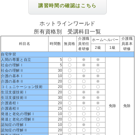
講習時間の確認はこちら
ホットラインワールド
所有資格別 受講科目一覧
介護職
介護職
ホームヘルパー
科目名
時間数
無資格
員初任
員基本
2級
1級
者研修
研修
自宅学習
人間の尊重と自立
5
〇
※
※
社会の理解Ⅰ
5
〇
※
※
社会の理解Ⅱ
30
〇
〇
〇
介護の基本Ⅰ
10
〇
※
※
介護の基本Ⅱ
20
〇
〇
※
コミュニケーション技術
20
〇
〇
〇
生活支援技術Ⅰ
20
〇
※
※
生活支援技術Ⅱ
30
〇
※
※
介護過程Ⅰ
20
〇
※
※
免除
免除
介護過程Ⅱ
25
〇
〇
〇
発達と老化の理解Ⅰ
10
〇
〇
〇
発達と老化の理解Ⅱ
20
〇
〇
〇
認知症の理解Ⅰ
10
〇
※
〇
認知症の理解Ⅱ
20
〇
〇
〇