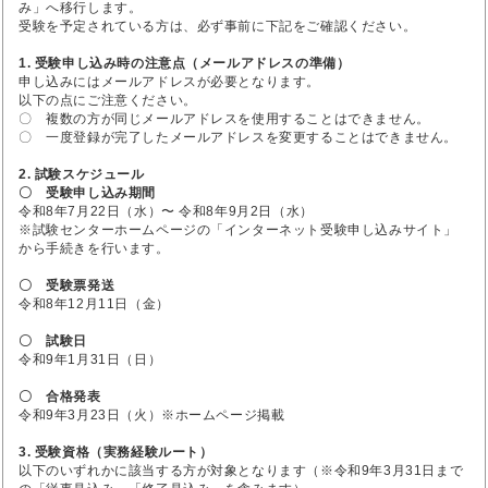
み」へ移行します。
受験を予定されている方は、必ず事前に下記をご確認ください。
1. 受験申し込み時の注意点（メールアドレスの準備）
申し込みにはメールアドレスが必要となります。
以下の点にご注意ください。
〇 複数の方が同じメールアドレスを使用することはできません。
〇 一度登録が完了したメールアドレスを変更することはできません。
2. 試験スケジュール
〇 受験申し込み期間
令和8年7月22日（水）〜 令和8年9月2日（水）
※試験センターホームページの「インターネット受験申し込みサイト」
から手続きを行います。
〇 受験票発送
令和8年12月11日（金）
〇 試験日
令和9年1月31日（日）
〇 合格発表
令和9年3月23日（火）※ホームページ掲載
3. 受験資格（実務経験ルート）
以下のいずれかに該当する方が対象となります（※令和9年3月31日まで