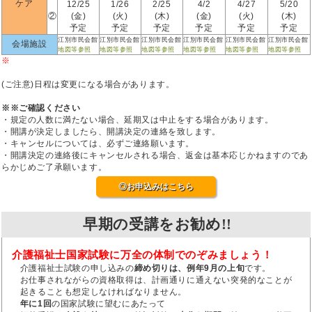
ケア
12/25
1/26
2/25
4/2
4/27
5/20
②
(金)
(火)
(木)
(金)
(火)
(木)
予定
予定
予定
予定
予定
予定
江別市民会館
江別市民会館
江別市民会館
江別市民会館
江別市民会館
江別市民会館
会場施設
地図等参照
地図等参照
地図等参照
地図等参照
地図等参照
地図等参照
※
(ご注意)日程は変更になる場合があります。
※※ご確認ください
・規定の人数に満たない場合、延期又は中止をする場合があります。
・開講が決定しましたら、開講決定の連絡を致します。
・キャンセルについては、必ずご連絡願います。
・開講決定の連絡後にキャンセルされる場合、返金は基本応じかねますのであ
らかじめご了承願います。
◎お申込みはこちら
早期の受講をお勧め!!
介護福祉士国家試験に万全の体制でのぞみましょう！
介護福祉士試験の申し込みの
締め切りは、例年9月の上旬
です。
お仕事されながらの資格取得は、計画通りに通えない突発的なことが
起きることも想定しなければなりません。
年に1回
の国家試験に望むにあたって