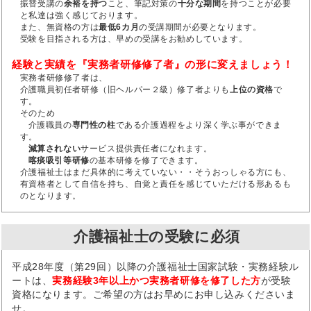
振替受講の
余裕を持つ
こと、筆記対策の
十分な期間
を持つことが必要
と私達は強く感じております。
また、無資格の方は
最低6カ月
の受講期間が必要となります。
受験を目指される方は、早めの受講をお勧めしています。
経験と実績を『実務者研修修了者』の形に変えましょう！
実務者研修修了者は、
介護職員初任者研修（旧ヘルパー２級）修了者よりも
上位の資格
で
す。
そのため
介護職員の
専門性の柱
である介護過程をより深く学ぶ事ができま
す。
減算されない
サービス提供責任者になれます。
喀痰吸引等研修
の基本研修を修了できます。
介護福祉士はまだ具体的に考えていない・・そうおっしゃる方にも、
有資格者として自信を持ち、自覚と責任を感じていただける形あるも
のとなります。
介護福祉士の受験に必須
平成28年度（第29回）以降の介護福祉士国家試験・実務経験ル
ートは、
実務経験3年以上かつ実務者研修を修了した方
が受験
資格になります。ご希望の方はお早めにお申し込みくださいま
せ。