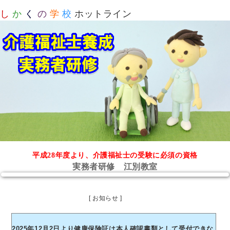
し
か
く
の
学
校
ホットライン
平成28年度より、介護福祉士の受験に必須の資格
実務者研修 江別教室
[ お知らせ ]
2025年12月2日より健康保険証は本人確認書類として受付できな