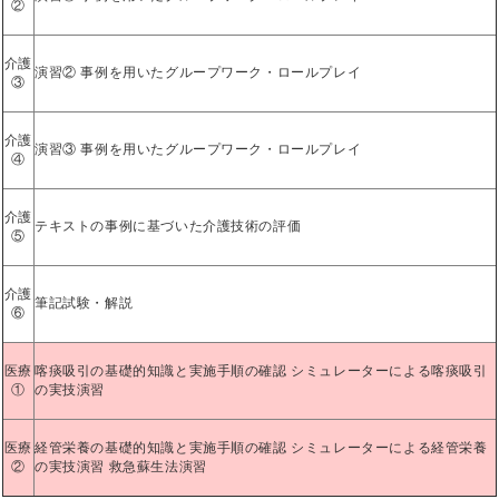
②
介護
演習② 事例を用いたグループワーク・ロールプレイ
③
介護
演習③ 事例を用いたグループワーク・ロールプレイ
④
介護
テキストの事例に基づいた介護技術の評価
⑤
介護
筆記試験・解説
⑥
医療
喀痰吸引の基礎的知識と実施手順の確認 シミュレーターによる喀痰吸引
①
の実技演習
医療
経管栄養の基礎的知識と実施手順の確認 シミュレーターによる経管栄養
②
の実技演習 救急蘇生法演習