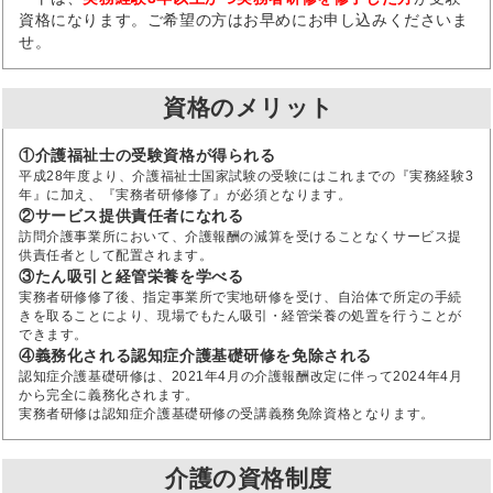
資格になります。ご希望の方はお早めにお申し込みくださいま
せ。
資格のメリット
①介護福祉士の受験資格が得られる
平成28年度より、介護福祉士国家試験の受験にはこれまでの『実務経験3
年』に加え、『実務者研修修了』が必須となります。
②サービス提供責任者になれる
訪問介護事業所において、介護報酬の減算を受けることなくサービス提
供責任者として配置されます。
③たん吸引と経管栄養を学べる
実務者研修修了後、指定事業所で実地研修を受け、自治体で所定の手続
きを取ることにより、現場でもたん吸引・経管栄養の処置を行うことが
できます。
④義務化される認知症介護基礎研修を免除される
認知症介護基礎研修は、2021年4月の介護報酬改定に伴って2024年4月
から完全に義務化されます。
実務者研修は認知症介護基礎研修の受講義務免除資格となります。
介護の資格制度