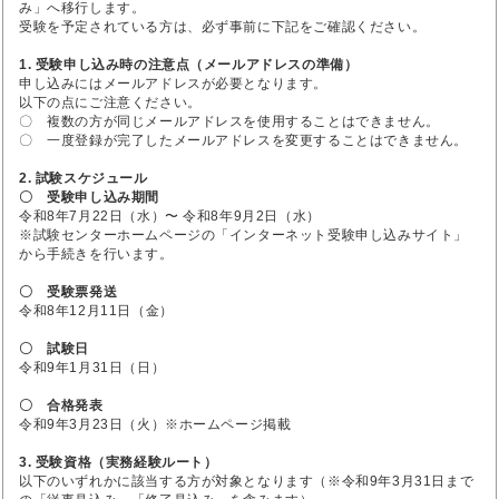
み」へ移行します。
受験を予定されている方は、必ず事前に下記をご確認ください。
1. 受験申し込み時の注意点（メールアドレスの準備）
申し込みにはメールアドレスが必要となります。
以下の点にご注意ください。
〇 複数の方が同じメールアドレスを使用することはできません。
〇 一度登録が完了したメールアドレスを変更することはできません。
2. 試験スケジュール
〇 受験申し込み期間
令和8年7月22日（水）〜 令和8年9月2日（水）
※試験センターホームページの「インターネット受験申し込みサイト」
から手続きを行います。
〇 受験票発送
令和8年12月11日（金）
〇 試験日
令和9年1月31日（日）
〇 合格発表
令和9年3月23日（火）※ホームページ掲載
3. 受験資格（実務経験ルート）
以下のいずれかに該当する方が対象となります（※令和9年3月31日まで