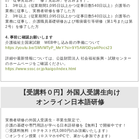
の「従事見込み」「修了見込み」を含みます）。
1. 3年以上（従業期間1,095日以上かつ従事日数540日以上）介護等の
業務に従事し、実務者研修を修了した方
2. 3年以上（従業期間1,095日以上かつ従事日数540日以上）介護等の
業務に従事し、介護職員基礎研修および喀痰吸引等研修（第1号または第
2号）を修了した方
4. 事前に確認お願いします
介護福祉士国家試験 WEB申し込み前の準備について
https://youtu.be/SMVMTyP_MeY?si=9Y5AWGDya4Pocs23
詳細や最新情報については、公益財団法人 社会福祉振興・試験センター
のホームページをご確認ください。
https://www.sssc.or.jp/kaigo/index.html
【受講料０円】外国人受講生向け
オンライン日本語研修
実務者研修の外国人受講生・卒業生限定で、
介護の基礎や専門用語が学べる日本語研修を【無料】で開催中です！
〇受講料無料（※テキスト代3,080円のみ頂戴いたします）
〇オンライン授業（※スマホやPCで、家から参加できます）