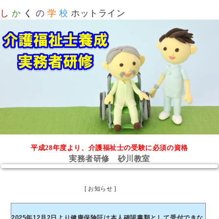
し
か
く
の
学
校
ホットライン
平成28年度より、介護福祉士の受験に必須の資格
実務者研修 砂川教室
[ お知らせ ]
2025年12月2日より健康保険証は本人確認書類として受付できな