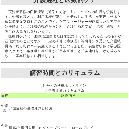
実務者研修の面接授業（通学）では、主にこの２つの科目を学習しま
す。介護過程とは、利用者様が望む「自分らしい生活」を実現させるた
めに必要なプロセスのことです。ケアマネージャーが作成したケアプラ
ンを踏まえ、介護職の視点から分析→介護計画の立案→実施→観察→介
護計画の見直しを行います。
医療的ケアは、医師,看護師または家族によって行われるたんの吸引や
経管栄養のことですが、一定の研修（喀痰吸引等研修）を受けた介護職
員もそれらの行為を実施できるようになりました。実務者研修で学ぶ医
療的ケアは、喀痰吸引等研修が「基本研修」と「実地研修」から成るう
ち、「基本研修」に相当します。
講習時間とカリキュラム
しかくの学校ホットライン
実務者研修カリキュラム
日程
講義内容
介護
介護過程の基礎知識と応用
①
介護
演習① 事例を用いたグループワーク・ロールプレイ