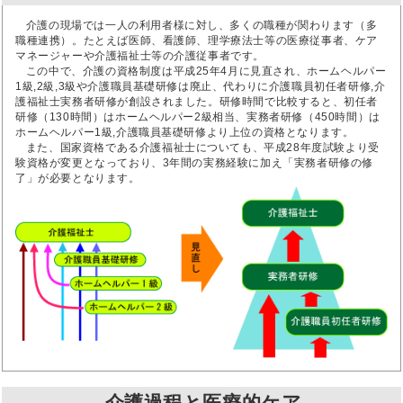
介護の現場では一人の利用者様に対し、多くの職種が関わります（多
職種連携）。たとえば医師、看護師、理学療法士等の医療従事者、ケア
マネージャーや介護福祉士等の介護従事者です。
この中で、介護の資格制度は平成25年4月に見直され、ホームヘルパー
1級,2級,3級や介護職員基礎研修は廃止、代わりに介護職員初任者研修,介
護福祉士実務者研修が創設されました。研修時間で比較すると、初任者
研修（130時間）はホームヘルパー2級相当、実務者研修（450時間）は
ホームヘルパー1級,介護職員基礎研修より上位の資格となります。
また、国家資格である介護福祉士についても、平成28年度試験より受
験資格が変更となっており、3年間の実務経験に加え「実務者研修の修
了」が必要となります。
介護過程と医療的ケア