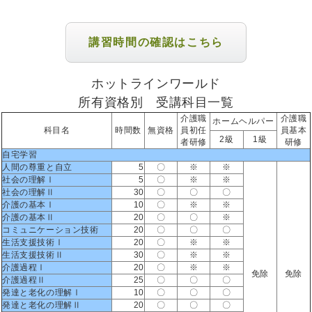
講習時間の確認はこちら
ホットラインワールド
所有資格別 受講科目一覧
介護職
介護職
ホームヘルパー
科目名
時間数
無資格
員初任
員基本
2級
1級
者研修
研修
自宅学習
人間の尊重と自立
5
〇
※
※
社会の理解Ⅰ
5
〇
※
※
社会の理解Ⅱ
30
〇
〇
〇
介護の基本Ⅰ
10
〇
※
※
介護の基本Ⅱ
20
〇
〇
※
コミュニケーション技術
20
〇
〇
〇
生活支援技術Ⅰ
20
〇
※
※
生活支援技術Ⅱ
30
〇
※
※
介護過程Ⅰ
20
〇
※
※
免除
免除
介護過程Ⅱ
25
〇
〇
〇
発達と老化の理解Ⅰ
10
〇
〇
〇
発達と老化の理解Ⅱ
20
〇
〇
〇