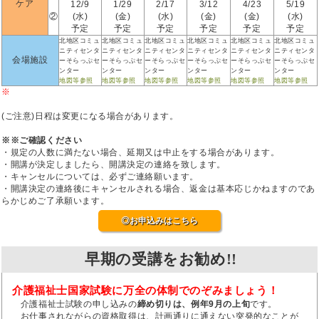
ケア
12/9
1/29
2/17
3/12
4/23
5/19
②
(水)
(金)
(水)
(金)
(金)
(水)
予定
予定
予定
予定
予定
予定
北地区コミュ
北地区コミュ
北地区コミュ
北地区コミュ
北地区コミュ
北地区コミュ
ニティセンタ
ニティセンタ
ニティセンタ
ニティセンタ
ニティセンタ
ニティセンタ
会場施設
ーそらっぷセ
ーそらっぷセ
ーそらっぷセ
ーそらっぷセ
ーそらっぷセ
ーそらっぷセ
ンター
ンター
ンター
ンター
ンター
ンター
地図等参照
地図等参照
地図等参照
地図等参照
地図等参照
地図等参照
※
(ご注意)日程は変更になる場合があります。
※※ご確認ください
・規定の人数に満たない場合、延期又は中止をする場合があります。
・開講が決定しましたら、開講決定の連絡を致します。
・キャンセルについては、必ずご連絡願います。
・開講決定の連絡後にキャンセルされる場合、返金は基本応じかねますのであ
らかじめご了承願います。
◎お申込みはこちら
早期の受講をお勧め!!
介護福祉士国家試験に万全の体制でのぞみましょう！
介護福祉士試験の申し込みの
締め切りは、例年9月の上旬
です。
お仕事されながらの資格取得は、計画通りに通えない突発的なことが