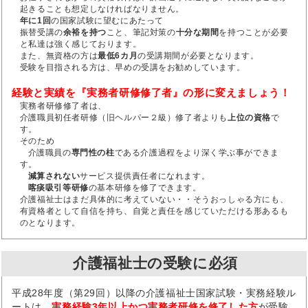
起きることも想定しなければなりません。
年に1回
の国家試験に望むにあたって
振替受講の
余裕を持つ
こと、筆記対策の
十分な期間
を持つことが必要
と私達は強く感じております。
また、無資格の方は
最低6カ月
の受講期間が必要となります。
受験を目指される方は、早めの受講をお勧めしています。
経験と実績を『実務者研修修了者』の形に変えましょう！
実務者研修修了者は、
介護職員初任者研修（旧ヘルパー２級）修了者よりも
上位の資格
で
す。
そのため
介護職員の
専門性の柱
である介護過程をより深く学ぶ事ができま
す。
減算されない
サービス提供責任者になれます。
喀痰吸引等研修
の基本研修を修了できます。
介護福祉士はまだ具体的に考えていない・・そうおっしゃる方にも、
有資格者として自信を持ち、自覚と責任を感じていただける形あるも
のとなります。
介護福祉士の受験に必須
平成28年度（第29回）以降の介護福祉士国家試験・実務経験ル
ートは、
実務経験3年以上かつ実務者研修を修了した方
が受験