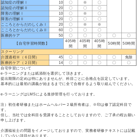
認知症の理解Ⅰ
10
〇
※
〇
認知症の理解Ⅱ
20
〇
〇
〇
障害の理解Ⅰ
10
〇
※
〇
障害の理解Ⅱ
20
〇
〇
〇
こころとからだのしくみⅠ
20
〇
※
※
こころとからだのしくみⅡ
60
〇
〇
〇
医療的ケア
50
〇
〇
〇
〇
〇
405時
405時
405時
【自宅学習時間数】
50時間
50時間
間
間
間
スクーリング
介護過程Ⅲ（６日間）
45
〇
〇
〇
〇
免除
医療的ケア（２日間）
14
〇
〇
〇
〇
〇
自宅学習について
e-ラーニングまたは紙添削を選択して頂きます。
提出期限の定めは特にありませんが、科目ごとに合格点を設定しています。
基本的には最初の講義が始まるまでに全て合格するよう取り組んでください。
e-ラーニングはLMSによる進捗管理を行っております。
注）初任者研修またはホームヘルパー２級所有者は、※印は修了認定科目で
す。
但し、当社では全科目を受講することとしておりますので、ご了承の程お願い
申し上げます。
介護福祉士の問題をイメージしておりますので、実務者研修テキストには記載
していない項目があります。