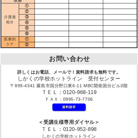
状態
①
②
介護過
③
程Ⅲ
④
⑤
⑥
医療的
①
ケア
②
お問い合わせ
詳しくはお電話、メールで！資料請求も無料です。
しかくの学校ホットライン 受付センター
〒899-4341 霧島市国分野口東6-11 MBC開発国分ビル3階
ＴＥＬ：0120-968-119
ＦＡＸ：0995-73-7706
資料請求
＜受講生様専用ダイヤル＞
ＴＥＬ：0120-952-898
しかくの学校ホットライン