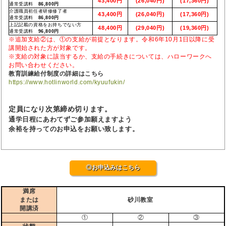
43,400円
(26,040円)
(17,360円)
通常受講料
86,800円
介護職員初任者研修修了者
43,400円
(26,040円)
(17,360円)
通常受講料
86,800円
上記記載の資格をお持ちでない方
48,400円
(29,040円)
(19,360円)
通常受講料
96,800円
※追加支給②は、①の支給が前提となります。令和6年10月1日以降に受
講開始された方が対象です。
※支給の対象に該当するか、支給の手続きについては、ハローワークへ
お問い合わせください。
教育訓練給付制度の詳細はこちら
https://www.hotlinworld.com/kyuufukin/
定員になり次第締め切ります。
通学日程にあわてずご参加願えますよう
余裕を持ってのお申込をお願い致します。
◎お申込みはこちら
満席
または
砂川教室
開講済
①
②
③