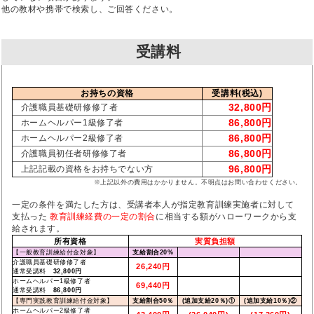
他の教材や携帯で検索し、ご回答ください。
受講料
お持ちの資格
受講料(税込)
32,800円
介護職員基礎研修修了者
86,800円
ホームヘルパー1級修了者
86,800円
ホームヘルパー2級修了者
86,800円
介護職員初任者研修修了者
96,800円
上記記載の資格をお持ちでない方
※上記以外の費用はかかりません。不明点はお問い合わせください。
一定の条件を満たした方は、受講者本人が指定教育訓練実施者に対して
支払った
教育訓練経費の一定の割合
に相当する額がハローワークから支
給されます。
所有資格
実質負担額
【一般教育訓練給付金対象】
支給割合20%
介護職員基礎研修修了者
26,240円
通常受講料
32,800円
ホームヘルパー1級修了者
69,440円
通常受講料
86,800円
【専門実践教育訓練給付金対象】
支給割合50％
(追加支給20％)①
(追加支給10％)②
ホームヘルパー2級修了者