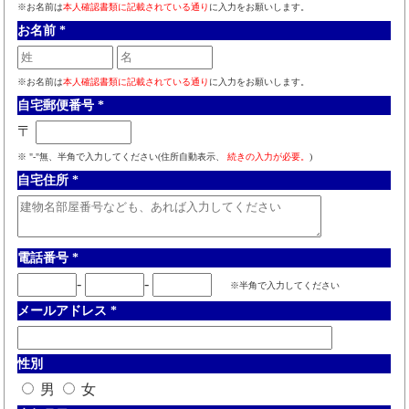
※お名前は
本人確認書類に記載されている通り
に入力をお願いします。
お名前
*
※お名前は
本人確認書類に記載されている通り
に入力をお願いします。
自宅郵便番号
*
〒
※ "-"無、半角で入力してください(住所自動表示、
続きの入力が必要。
)
自宅住所
*
電話番号
*
-
-
※半角で入力してください
メールアドレス
*
性別
男
女