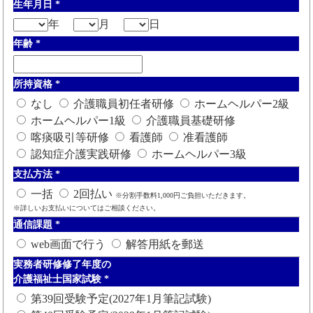
生年月日
*
年
月
日
年齢
*
所持資格
*
なし
介護職員初任者研修
ホームヘルパー2級
ホームヘルパー1級
介護職員基礎研修
喀痰吸引等研修
看護師
准看護師
認知症介護実践研修
ホームヘルパー3級
支払方法
*
一括
2回払い
※分割手数料1,000円ご負担いただきます。
※詳しいお支払いについてはご相談ください。
通信課題
*
web画面で行う
解答用紙を郵送
実務者研修修了年度の
介護福祉士国家試験
*
第39回受験予定(2027年1月筆記試験)