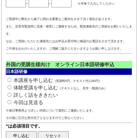
-
-
※半角で入力してください
ご受講中に弊社から修了に関わる重要なご案内をさせて頂く場合があります。
また、災害等緊急時に迅速・確実にご連絡するため、緊急連絡先のご登録をお願いいたしま
す。
なお、ご登録いただいた連絡先にはお申込み受付時に確認のお電話をさせて頂きます。
ご不便をおかけいたしますが、ご理解ご協力くださいますようお願い申し上げます。
外国の受講生様向け オンライン日本語研修申込
日本語研修
本講座を申し込む
（受講料0円、テキスト代3,080円）
体験受講を申し込む
（テキストなし、見学・聴講のみ）
詳しく話をききたい
今回は見送る
※後日事務局より詳しい内容について個別にご連絡いたします。
その後に正式な受付完了となりますのでご安心ください。
*は必須項目です。