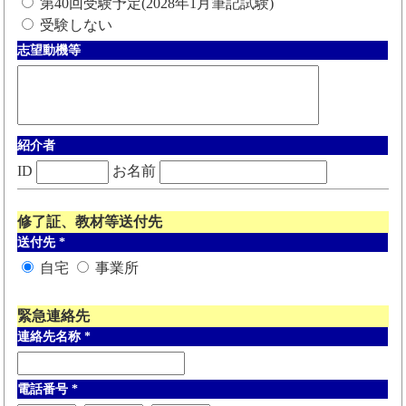
第40回受験予定(2028年1月筆記試験)
受験しない
志望動機等
紹介者
ID
お名前
修了証、教材等送付先
送付先
*
自宅
事業所
緊急連絡先
連絡先名称
*
電話番号
*