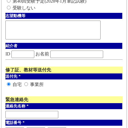
第40回受験予定(2028年1月筆記試験)
受験しない
志望動機等
紹介者
ID
お名前
修了証、教材等送付先
送付先
*
自宅
事業所
緊急連絡先
連絡先名称
*
電話番号
*