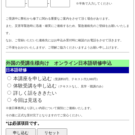
-
-
※半角で入力してください
ご受講中に弊社から修了に関わる重要なご案内をさせて頂く場合があります。
また、災害等緊急時に迅速・確実にご連絡するため、緊急連絡先のご登録をお願いいたしま
す。
なお、ご登録いただいた連絡先にはお申込み受付時に確認のお電話をさせて頂きます。
ご不便をおかけいたしますが、ご理解ご協力くださいますようお願い申し上げます。
外国の受講生様向け オンライン日本語研修申込
日本語研修
本講座を申し込む
（受講料0円、テキスト代3,080円）
体験受講を申し込む
（テキストなし、見学・聴講のみ）
詳しく話をききたい
今回は見送る
※後日事務局より詳しい内容について個別にご連絡いたします。
その後に正式な受付完了となりますのでご安心ください。
*は必須項目です。