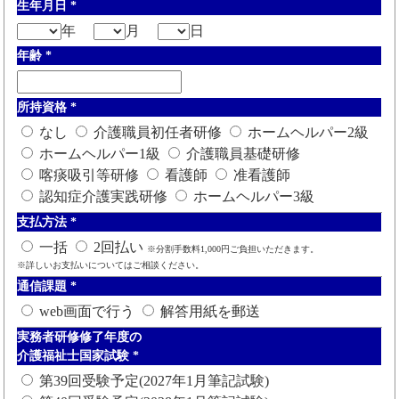
生年月日
*
年
月
日
年齢
*
所持資格
*
なし
介護職員初任者研修
ホームヘルパー2級
ホームヘルパー1級
介護職員基礎研修
喀痰吸引等研修
看護師
准看護師
認知症介護実践研修
ホームヘルパー3級
支払方法
*
一括
2回払い
※分割手数料1,000円ご負担いただきます。
※詳しいお支払いについてはご相談ください。
通信課題
*
web画面で行う
解答用紙を郵送
実務者研修修了年度の
介護福祉士国家試験
*
第39回受験予定(2027年1月筆記試験)