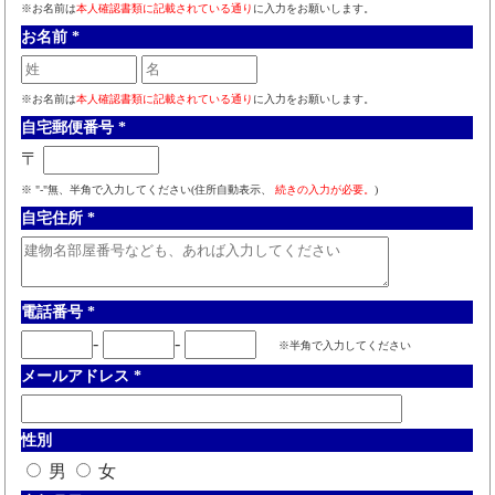
※お名前は
本人確認書類に記載されている通り
に入力をお願いします。
お名前
*
※お名前は
本人確認書類に記載されている通り
に入力をお願いします。
自宅郵便番号
*
〒
※ "-"無、半角で入力してください(住所自動表示、
続きの入力が必要。
)
自宅住所
*
電話番号
*
-
-
※半角で入力してください
メールアドレス
*
性別
男
女