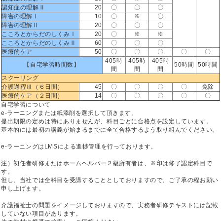
認知症の理解Ⅱ
20
〇
〇
〇
障害の理解Ⅰ
10
〇
※
〇
障害の理解Ⅱ
20
〇
〇
〇
こころとからだのしくみⅠ
20
〇
※
※
こころとからだのしくみⅡ
60
〇
〇
〇
医療的ケア
50
〇
〇
〇
〇
〇
405時
405時
405時
【自宅学習時間数】
50時間
50時間
間
間
間
スクーリング
介護過程Ⅲ（６日間）
45
〇
〇
〇
〇
免除
医療的ケア（２日間）
14
〇
〇
〇
〇
〇
自宅学習について
e-ラーニングまたは紙添削を選択して頂きます。
提出期限の定めは特にありませんが、科目ごとに合格点を設定しています。
基本的には最初の講義が始まるまでに全て合格するよう取り組んでください。
e-ラーニングはLMSによる進捗管理を行っております。
注）初任者研修またはホームヘルパー２級所有者は、※印は修了認定科目で
す。
但し、当社では全科目を受講することとしておりますので、ご了承の程お願い
申し上げます。
介護福祉士の問題をイメージしておりますので、実務者研修テキストには記載
していない項目があります。