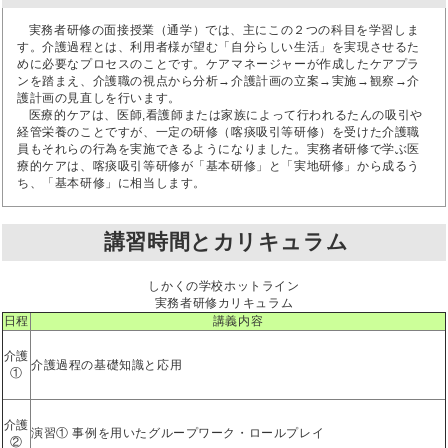
実務者研修の面接授業（通学）では、主にこの２つの科目を学習しま
す。介護過程とは、利用者様が望む「自分らしい生活」を実現させるた
めに必要なプロセスのことです。ケアマネージャーが作成したケアプラ
ンを踏まえ、介護職の視点から分析→介護計画の立案→実施→観察→介
護計画の見直しを行います。
医療的ケアは、医師,看護師または家族によって行われるたんの吸引や
経管栄養のことですが、一定の研修（喀痰吸引等研修）を受けた介護職
員もそれらの行為を実施できるようになりました。実務者研修で学ぶ医
療的ケアは、喀痰吸引等研修が「基本研修」と「実地研修」から成るう
ち、「基本研修」に相当します。
講習時間とカリキュラム
しかくの学校ホットライン
実務者研修カリキュラム
日程
講義内容
介護
介護過程の基礎知識と応用
①
介護
演習① 事例を用いたグループワーク・ロールプレイ
②