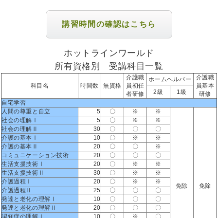
講習時間の確認はこちら
ホットラインワールド
所有資格別 受講科目一覧
介護職
介護職
ホームヘルパー
科目名
時間数
無資格
員初任
員基本
2級
1級
者研修
研修
自宅学習
人間の尊重と自立
5
〇
※
※
社会の理解Ⅰ
5
〇
※
※
社会の理解Ⅱ
30
〇
〇
〇
介護の基本Ⅰ
10
〇
※
※
介護の基本Ⅱ
20
〇
〇
※
コミュニケーション技術
20
〇
〇
〇
生活支援技術Ⅰ
20
〇
※
※
生活支援技術Ⅱ
30
〇
※
※
介護過程Ⅰ
20
〇
※
※
免除
免除
介護過程Ⅱ
25
〇
〇
〇
発達と老化の理解Ⅰ
10
〇
〇
〇
発達と老化の理解Ⅱ
20
〇
〇
〇
認知症の理解Ⅰ
10
〇
※
〇