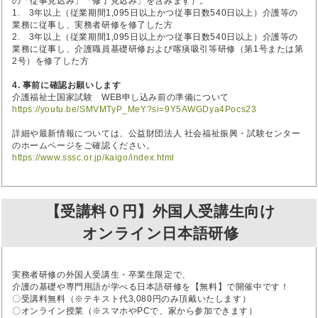
の「従事見込み」「修了見込み」を含みます）。
1. 3年以上（従業期間1,095日以上かつ従事日数540日以上）介護等の
業務に従事し、実務者研修を修了した方
2. 3年以上（従業期間1,095日以上かつ従事日数540日以上）介護等の
業務に従事し、介護職員基礎研修および喀痰吸引等研修（第1号または第
2号）を修了した方
4. 事前に確認お願いします
介護福祉士国家試験 WEB申し込み前の準備について
https://youtu.be/SMVMTyP_MeY?si=9Y5AWGDya4Pocs23
詳細や最新情報については、公益財団法人 社会福祉振興・試験センター
のホームページをご確認ください。
https://www.sssc.or.jp/kaigo/index.html
【受講料０円】外国人受講生向け
オンライン日本語研修
実務者研修の外国人受講生・卒業生限定で、
介護の基礎や専門用語が学べる日本語研修を【無料】で開催中です！
〇受講料無料（※テキスト代3,080円のみ頂戴いたします）
〇オンライン授業（※スマホやPCで、家から参加できます）