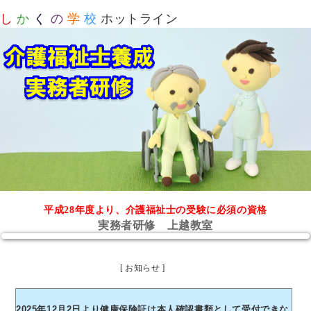
し
か
く
の
学
校
ホットライン
平成28年度より、介護福祉士の受験に必須の資格
実務者研修 上越教室
[ お知らせ ]
2025年12月2日より健康保険証は本人確認書類として受付できな