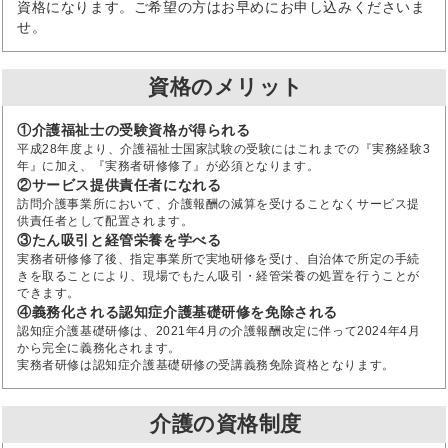
資格になります。ご希望の方はお早めにお申し込みくださいま
せ。
資格のメリット
①介護福祉士の受験資格が得られる
平成28年度より、介護福祉士国家試験の受験にはこれまでの『実務経験3
年』に加え、『実務者研修修了』が必須となります。
②サービス提供責任者になれる
訪問介護事業所において、介護報酬の減算を受けることなくサービス提
供責任者として配置されます。
③たん吸引と経管栄養を学べる
実務者研修修了後、指定事業所で実地研修を受け、自治体で所定の手続
きを取ることにより、現場でもたん吸引・経管栄養の処置を行うことが
できます。
④義務化される認知症介護基礎研修を免除される
認知症介護基礎研修は、2021年4月の介護報酬改定に伴って2024年4月
から完全に義務化されます。
実務者研修は認知症介護基礎研修の受講義務免除資格となります。
介護の資格制度