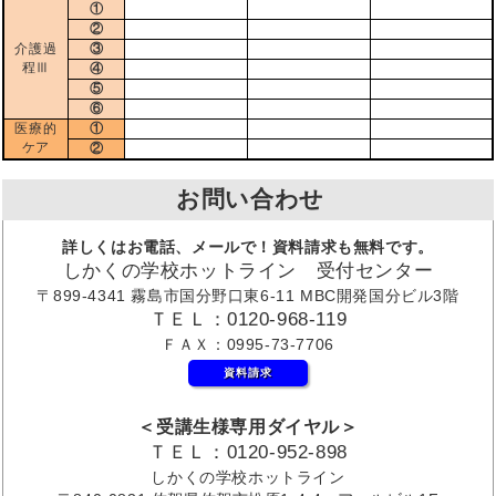
①
②
介護過
③
程Ⅲ
④
⑤
⑥
医療的
①
ケア
②
お問い合わせ
詳しくはお電話、メールで！資料請求も無料です。
しかくの学校ホットライン 受付センター
〒899-4341 霧島市国分野口東6-11 MBC開発国分ビル3階
ＴＥＬ：0120-968-119
ＦＡＸ：0995-73-7706
資料請求
＜受講生様専用ダイヤル＞
ＴＥＬ：0120-952-898
しかくの学校ホットライン