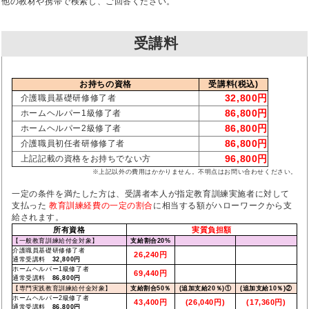
他の教材や携帯で検索し、ご回答ください。
受講料
お持ちの資格
受講料(税込)
32,800円
介護職員基礎研修修了者
86,800円
ホームヘルパー1級修了者
86,800円
ホームヘルパー2級修了者
86,800円
介護職員初任者研修修了者
96,800円
上記記載の資格をお持ちでない方
※上記以外の費用はかかりません。不明点はお問い合わせください。
一定の条件を満たした方は、受講者本人が指定教育訓練実施者に対して
支払った
教育訓練経費の一定の割合
に相当する額がハローワークから支
給されます。
所有資格
実質負担額
【一般教育訓練給付金対象】
支給割合20%
介護職員基礎研修修了者
26,240円
通常受講料
32,800円
ホームヘルパー1級修了者
69,440円
通常受講料
86,800円
【専門実践教育訓練給付金対象】
支給割合50％
(追加支給20％)①
(追加支給10％)②
ホームヘルパー2級修了者
43,400円
(26,040円)
(17,360円)
通常受講料
86,800円