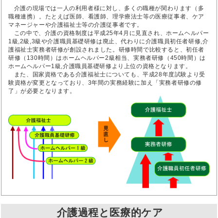
介護の現場では一人の利用者様に対し、多くの職種が関わります（多
職種連携）。たとえば医師、看護師、理学療法士等の医療従事者、ケア
マネージャーや介護福祉士等の介護従事者です。
この中で、介護の資格制度は平成25年4月に見直され、ホームヘルパー
1級,2級,3級や介護職員基礎研修は廃止、代わりに介護職員初任者研修,介
護福祉士実務者研修が創設されました。研修時間で比較すると、初任者
研修（130時間）はホームヘルパー2級相当、実務者研修（450時間）は
ホームヘルパー1級,介護職員基礎研修より上位の資格となります。
また、国家資格である介護福祉士についても、平成28年度試験より受
験資格が変更となっており、3年間の実務経験に加え「実務者研修の修
了」が必要となります。
介護過程と医療的ケア