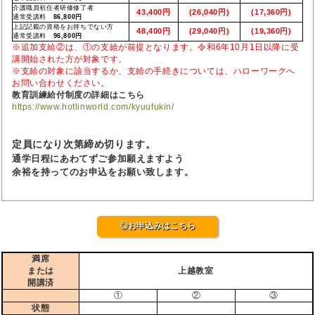
介護職員初任者研修修了者
43,400円
(26,040円)
(17,360円)
通常受講料
86,800円
上記記載の資格をお持ちでない方
48,400円
(29,040円)
(19,360円)
通常受講料
96,800円
※追加支給②は、①の支給が前提となります。令和6年10月1日以降に受
講開始された方が対象です。
※支給の対象に該当するか、支給の手続きについては、ハローワークへ
お問い合わせください。
教育訓練給付制度の詳細はこちら
https://www.hotlinworld.com/kyuufukin/
定員になり次第締め切ります。
通学日程にあわてずご参加願えますよう
余裕を持ってのお申込をお願い致します。
◎お申込みはこちら
満席
または
上越教室
開講済
①
②
③
状態