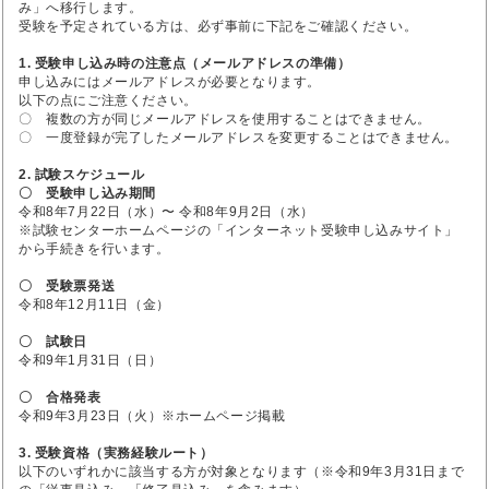
み」へ移行します。
受験を予定されている方は、必ず事前に下記をご確認ください。
1. 受験申し込み時の注意点（メールアドレスの準備）
申し込みにはメールアドレスが必要となります。
以下の点にご注意ください。
〇 複数の方が同じメールアドレスを使用することはできません。
〇 一度登録が完了したメールアドレスを変更することはできません。
2. 試験スケジュール
〇 受験申し込み期間
令和8年7月22日（水）〜 令和8年9月2日（水）
※試験センターホームページの「インターネット受験申し込みサイト」
から手続きを行います。
〇 受験票発送
令和8年12月11日（金）
〇 試験日
令和9年1月31日（日）
〇 合格発表
令和9年3月23日（火）※ホームページ掲載
3. 受験資格（実務経験ルート）
以下のいずれかに該当する方が対象となります（※令和9年3月31日まで