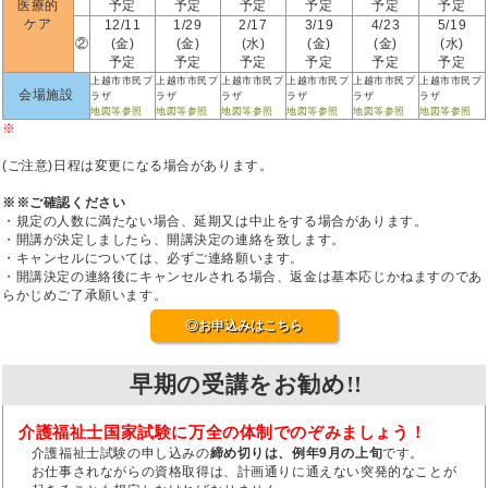
医療的
予定
予定
予定
予定
予定
予定
ケア
12/11
1/29
2/17
3/19
4/23
5/19
②
(金)
(金)
(水)
(金)
(金)
(水)
予定
予定
予定
予定
予定
予定
上越市市民プ
上越市市民プ
上越市市民プ
上越市市民プ
上越市市民プ
上越市市民プ
会場施設
ラザ
ラザ
ラザ
ラザ
ラザ
ラザ
地図等参照
地図等参照
地図等参照
地図等参照
地図等参照
地図等参照
※
(ご注意)日程は変更になる場合があります。
※※ご確認ください
・規定の人数に満たない場合、延期又は中止をする場合があります。
・開講が決定しましたら、開講決定の連絡を致します。
・キャンセルについては、必ずご連絡願います。
・開講決定の連絡後にキャンセルされる場合、返金は基本応じかねますのであ
らかじめご了承願います。
◎お申込みはこちら
早期の受講をお勧め!!
介護福祉士国家試験に万全の体制でのぞみましょう！
介護福祉士試験の申し込みの
締め切りは、例年9月の上旬
です。
お仕事されながらの資格取得は、計画通りに通えない突発的なことが