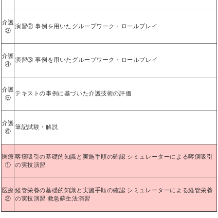
介護
演習② 事例を用いたグループワーク・ロールプレイ
③
介護
演習③ 事例を用いたグループワーク・ロールプレイ
④
介護
テキストの事例に基づいた介護技術の評価
⑤
介護
筆記試験・解説
⑥
医療
喀痰吸引の基礎的知識と実施手順の確認 シミュレーターによる喀痰吸引
①
の実技演習
医療
経管栄養の基礎的知識と実施手順の確認 シミュレーターによる経管栄養
②
の実技演習 救急蘇生法演習