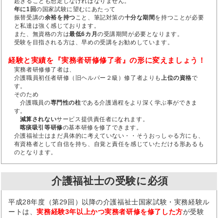
起きることも想定しなければなりません。
年に1回
の国家試験に望むにあたって
振替受講の
余裕を持つ
こと、筆記対策の
十分な期間
を持つことが必要
と私達は強く感じております。
また、無資格の方は
最低6カ月
の受講期間が必要となります。
受験を目指される方は、早めの受講をお勧めしています。
経験と実績を『実務者研修修了者』の形に変えましょう！
実務者研修修了者は、
介護職員初任者研修（旧ヘルパー２級）修了者よりも
上位の資格
で
す。
そのため
介護職員の
専門性の柱
である介護過程をより深く学ぶ事ができま
す。
減算されない
サービス提供責任者になれます。
喀痰吸引等研修
の基本研修を修了できます。
介護福祉士はまだ具体的に考えていない・・そうおっしゃる方にも、
有資格者として自信を持ち、自覚と責任を感じていただける形あるも
のとなります。
介護福祉士の受験に必須
平成28年度（第29回）以降の介護福祉士国家試験・実務経験ル
ートは、
実務経験3年以上かつ実務者研修を修了した方
が受験