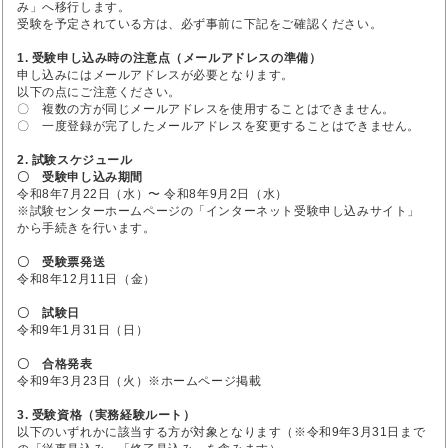
み」へ移行します。
受験を予定されている方は、必ず事前に下記をご確認ください。
1. 受験申し込み時の注意点（メールアドレスの準備）
申し込みにはメールアドレスが必要となります。
以下の点にご注意ください。
〇 複数の方が同じメールアドレスを使用することはできません。
〇 一度登録が完了したメールアドレスを変更することはできません。
2. 試験スケジュール
〇 受験申し込み期間
令和8年7月22日（水）〜 令和8年9月2日（水）
※試験センターホームページの「インターネット受験申し込みサイト」
から手続きを行います。
〇 受験票発送
令和8年12月11日（金）
〇 試験日
令和9年1月31日（日）
〇 合格発表
令和9年3月23日（火）※ホームページ掲載
3. 受験資格（実務経験ルート）
以下のいずれかに該当する方が対象となります（※令和9年3月31日まで