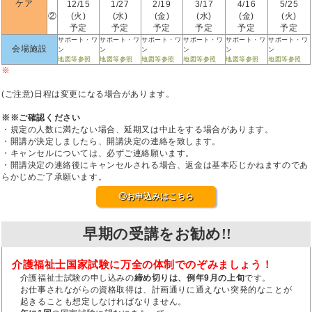
ケア
12/15
1/27
2/19
3/17
4/16
5/25
②
(火)
(水)
(金)
(水)
(金)
(火)
予定
予定
予定
予定
予定
予定
サポート・ワ
サポート・ワ
サポート・ワ
サポート・ワ
サポート・ワ
サポート・ワ
会場施設
ン
ン
ン
ン
ン
ン
地図等参照
地図等参照
地図等参照
地図等参照
地図等参照
地図等参照
※
(ご注意)日程は変更になる場合があります。
※※ご確認ください
・規定の人数に満たない場合、延期又は中止をする場合があります。
・開講が決定しましたら、開講決定の連絡を致します。
・キャンセルについては、必ずご連絡願います。
・開講決定の連絡後にキャンセルされる場合、返金は基本応じかねますのであ
らかじめご了承願います。
◎お申込みはこちら
早期の受講をお勧め!!
介護福祉士国家試験に万全の体制でのぞみましょう！
介護福祉士試験の申し込みの
締め切りは、例年9月の上旬
です。
お仕事されながらの資格取得は、計画通りに通えない突発的なことが
起きることも想定しなければなりません。