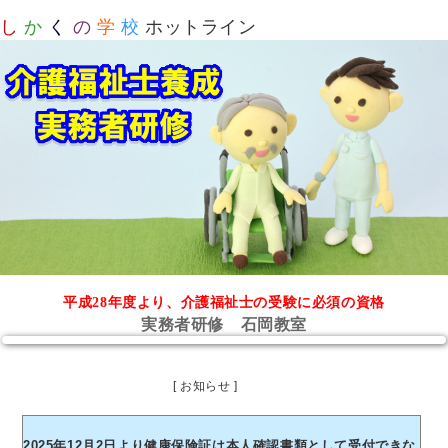
し
か
く
の
学
校
ホットライン
平成28年度より、介護福祉士の受験に必須の資格
実務者研修 石岡教室
[ お知らせ ]
2025年12月2日より健康保険証は本人確認書類として受付できな