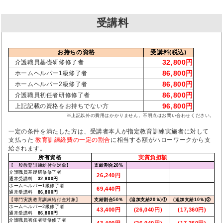
受講料
お持ちの資格
受講料(税込)
32,800円
介護職員基礎研修修了者
86,800円
ホームヘルパー1級修了者
86,800円
ホームヘルパー2級修了者
86,800円
介護職員初任者研修修了者
96,800円
上記記載の資格をお持ちでない方
※上記以外の費用はかかりません。不明点はお問い合わせください。
一定の条件を満たした方は、受講者本人が指定教育訓練実施者に対して
支払った
教育訓練経費の一定の割合
に相当する額がハローワークから支
給されます。
所有資格
実質負担額
【一般教育訓練給付金対象】
支給割合20%
介護職員基礎研修修了者
26,240円
通常受講料
32,800円
ホームヘルパー1級修了者
69,440円
通常受講料
86,800円
【専門実践教育訓練給付金対象】
支給割合50％
(追加支給20％)①
(追加支給10％)②
ホームヘルパー2級修了者
43,400円
(26,040円)
(17,360円)
通常受講料
86,800円
介護職員初任者研修修了者
43,400円
(26,040円)
(17,360円)