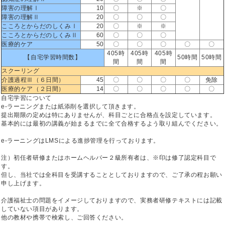
障害の理解Ⅰ
10
〇
※
〇
障害の理解Ⅱ
20
〇
〇
〇
こころとからだのしくみⅠ
20
〇
※
※
こころとからだのしくみⅡ
60
〇
〇
〇
医療的ケア
50
〇
〇
〇
〇
〇
405時
405時
405時
【自宅学習時間数】
50時間
50時間
間
間
間
スクーリング
介護過程Ⅲ（６日間）
45
〇
〇
〇
〇
免除
医療的ケア（２日間）
14
〇
〇
〇
〇
〇
自宅学習について
e-ラーニングまたは紙添削を選択して頂きます。
提出期限の定めは特にありませんが、科目ごとに合格点を設定しています。
基本的には最初の講義が始まるまでに全て合格するよう取り組んでください。
e-ラーニングはLMSによる進捗管理を行っております。
注）初任者研修またはホームヘルパー２級所有者は、※印は修了認定科目で
す。
但し、当社では全科目を受講することとしておりますので、ご了承の程お願い
申し上げます。
介護福祉士の問題をイメージしておりますので、実務者研修テキストには記載
していない項目があります。
他の教材や携帯で検索し、ご回答ください。