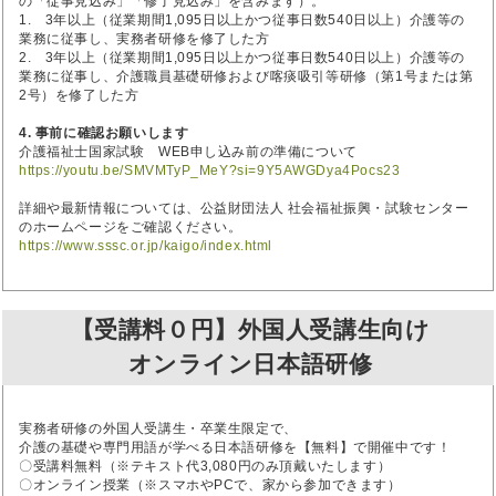
の「従事見込み」「修了見込み」を含みます）。
1. 3年以上（従業期間1,095日以上かつ従事日数540日以上）介護等の
業務に従事し、実務者研修を修了した方
2. 3年以上（従業期間1,095日以上かつ従事日数540日以上）介護等の
業務に従事し、介護職員基礎研修および喀痰吸引等研修（第1号または第
2号）を修了した方
4. 事前に確認お願いします
介護福祉士国家試験 WEB申し込み前の準備について
https://youtu.be/SMVMTyP_MeY?si=9Y5AWGDya4Pocs23
詳細や最新情報については、公益財団法人 社会福祉振興・試験センター
のホームページをご確認ください。
https://www.sssc.or.jp/kaigo/index.html
【受講料０円】外国人受講生向け
オンライン日本語研修
実務者研修の外国人受講生・卒業生限定で、
介護の基礎や専門用語が学べる日本語研修を【無料】で開催中です！
〇受講料無料（※テキスト代3,080円のみ頂戴いたします）
〇オンライン授業（※スマホやPCで、家から参加できます）