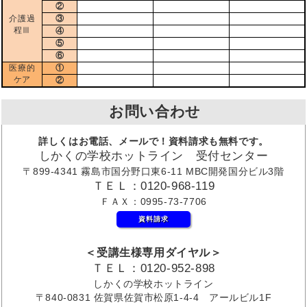
②
介護過
③
程Ⅲ
④
⑤
⑥
医療的
①
ケア
②
お問い合わせ
詳しくはお電話、メールで！資料請求も無料です。
しかくの学校ホットライン 受付センター
〒899-4341 霧島市国分野口東6-11 MBC開発国分ビル3階
ＴＥＬ：0120-968-119
ＦＡＸ：0995-73-7706
資料請求
＜受講生様専用ダイヤル＞
ＴＥＬ：0120-952-898
しかくの学校ホットライン
〒840-0831 佐賀県佐賀市松原1-4-4 アールビル1F