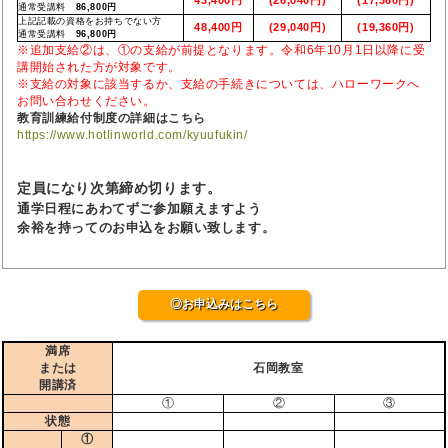
通常受講料
86,800円
上記記載の資格をお持ちでない方
48,400円
(29,040円)
(19,360円)
通常受講料
96,800円
※追加支給②は、①の支給が前提となります。令和6年10月1日以降に受
講開始された方が対象です。
※支給の対象に該当するか、支給の手続きについては、ハローワークへ
お問い合わせください。
教育訓練給付制度の詳細はこちら
https://www.hotlinworld.com/kyuufukin/
定員になり次第締め切ります。
通学日程にあわてずご参加願えますよう
余裕を持ってのお申込をお願い致します。
◎お申込みはこちら
満席
または
石岡教室
開講済
①
②
③
状態
①