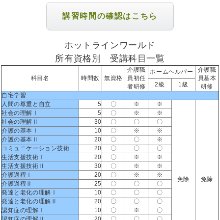
講習時間の確認はこちら
ホットラインワールド
所有資格別 受講科目一覧
介護職
介護職
ホームヘルパー
科目名
時間数
無資格
員初任
員基本
2級
1級
者研修
研修
自宅学習
人間の尊重と自立
5
〇
※
※
社会の理解Ⅰ
5
〇
※
※
社会の理解Ⅱ
30
〇
〇
〇
介護の基本Ⅰ
10
〇
※
※
介護の基本Ⅱ
20
〇
〇
※
コミュニケーション技術
20
〇
〇
〇
生活支援技術Ⅰ
20
〇
※
※
生活支援技術Ⅱ
30
〇
※
※
介護過程Ⅰ
20
〇
※
※
免除
免除
介護過程Ⅱ
25
〇
〇
〇
発達と老化の理解Ⅰ
10
〇
〇
〇
発達と老化の理解Ⅱ
20
〇
〇
〇
認知症の理解Ⅰ
10
〇
※
〇
認知症の理解Ⅱ
20
〇
〇
〇