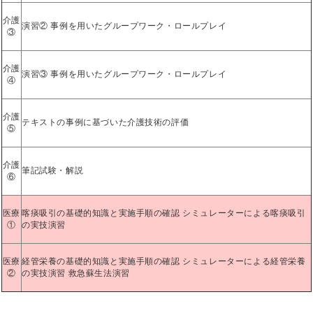
介護
演習② 事例を用いたグループワーク・ロールプレイ
③
介護
演習③ 事例を用いたグループワーク・ロールプレイ
④
介護
テキストの事例に基づいた介護技術の評価
⑤
介護
筆記試験・解説
⑥
医療
喀痰吸引の基礎的知識と実施手順の確認 シミュレーターによる喀痰吸引
①
の実技演習
医療
経管栄養の基礎的知識と実施手順の確認 シミュレーターによる経管栄養
②
の実技演習 救急蘇生法演習