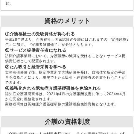
せ。
資格のメリット
①介護福祉士の受験資格が得られる
平成28年度より、介護福祉士国家試験の受験にはこれまでの『実務経験3
年』に加え、『実務者研修修了』が必須となります。
②サービス提供責任者になれる
訪問介護事業所において、介護報酬の減算を受けることなくサービス提
供責任者として配置されます。
③たん吸引と経管栄養を学べる
実務者研修修了後、指定事業所で実地研修を受け、自治体で所定の手続
きを取ることにより、現場でもたん吸引・経管栄養の処置を行うことが
できます。
④義務化される認知症介護基礎研修を免除される
認知症介護基礎研修は、2021年4月の介護報酬改定に伴って2024年4月
から完全に義務化されます。
実務者研修は認知症介護基礎研修の受講義務免除資格となります。
介護の資格制度