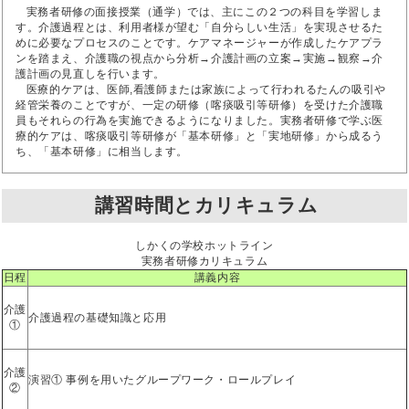
実務者研修の面接授業（通学）では、主にこの２つの科目を学習しま
す。介護過程とは、利用者様が望む「自分らしい生活」を実現させるた
めに必要なプロセスのことです。ケアマネージャーが作成したケアプラ
ンを踏まえ、介護職の視点から分析→介護計画の立案→実施→観察→介
護計画の見直しを行います。
医療的ケアは、医師,看護師または家族によって行われるたんの吸引や
経管栄養のことですが、一定の研修（喀痰吸引等研修）を受けた介護職
員もそれらの行為を実施できるようになりました。実務者研修で学ぶ医
療的ケアは、喀痰吸引等研修が「基本研修」と「実地研修」から成るう
ち、「基本研修」に相当します。
講習時間とカリキュラム
しかくの学校ホットライン
実務者研修カリキュラム
日程
講義内容
介護
介護過程の基礎知識と応用
①
介護
演習① 事例を用いたグループワーク・ロールプレイ
②