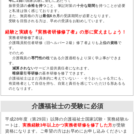
年に1回
の国家試験に望むにあたって
振替受講の
余裕を持つ
こと、筆記対策の
十分な期間
を持つことが必要
と私達は強く感じております。
また、無資格の方は
最低6カ月
の受講期間が必要となります。
受験を目指される方は、早めの受講をお勧めしています。
経験と実績を『実務者研修修了者』の形に変えましょう！
実務者研修修了者は、
介護職員初任者研修（旧ヘルパー２級）修了者よりも
上位の資格
で
す。
そのため
介護職員の
専門性の柱
である介護過程をより深く学ぶ事ができま
す。
減算されない
サービス提供責任者になれます。
喀痰吸引等研修
の基本研修を修了できます。
介護福祉士はまだ具体的に考えていない・・そうおっしゃる方にも、
有資格者として自信を持ち、自覚と責任を感じていただける形あるも
のとなります。
介護福祉士の受験に必須
平成28年度（第29回）以降の介護福祉士国家試験・実務経験ル
ートは、
実務経験3年以上かつ実務者研修を修了した方
が受験
資格になります。ご希望の方はお早めにお申し込みくださいま