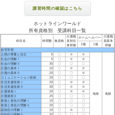
講習時間の確認はこちら
ホットラインワールド
所有資格別 受講科目一覧
介護職
介護職
ホームヘルパー
科目名
時間数
無資格
員初任
員基本
2級
1級
者研修
研修
自宅学習
人間の尊重と自立
5
〇
※
※
社会の理解Ⅰ
5
〇
※
※
社会の理解Ⅱ
30
〇
〇
〇
介護の基本Ⅰ
10
〇
※
※
介護の基本Ⅱ
20
〇
〇
※
コミュニケーション技術
20
〇
〇
〇
生活支援技術Ⅰ
20
〇
※
※
生活支援技術Ⅱ
30
〇
※
※
介護過程Ⅰ
20
〇
※
※
免除
免除
介護過程Ⅱ
25
〇
〇
〇
発達と老化の理解Ⅰ
10
〇
〇
〇
発達と老化の理解Ⅱ
20
〇
〇
〇
認知症の理解Ⅰ
10
〇
※
〇
認知症の理解Ⅱ
20
〇
〇
〇