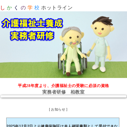
し
か
く
の
学
校
ホットライン
平成28年度より、介護福祉士の受験に必須の資格
実務者研修 柏教室
[ お知らせ ]
2025年12月2日より健康保険証は本人確認書類として受付できな