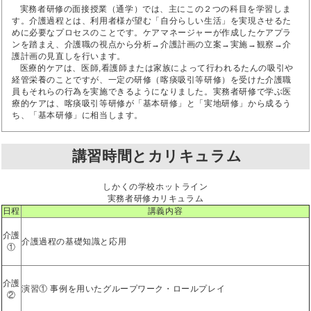
実務者研修の面接授業（通学）では、主にこの２つの科目を学習しま
す。介護過程とは、利用者様が望む「自分らしい生活」を実現させるた
めに必要なプロセスのことです。ケアマネージャーが作成したケアプラ
ンを踏まえ、介護職の視点から分析→介護計画の立案→実施→観察→介
護計画の見直しを行います。
医療的ケアは、医師,看護師または家族によって行われるたんの吸引や
経管栄養のことですが、一定の研修（喀痰吸引等研修）を受けた介護職
員もそれらの行為を実施できるようになりました。実務者研修で学ぶ医
療的ケアは、喀痰吸引等研修が「基本研修」と「実地研修」から成るう
ち、「基本研修」に相当します。
講習時間とカリキュラム
しかくの学校ホットライン
実務者研修カリキュラム
日程
講義内容
介護
介護過程の基礎知識と応用
①
介護
演習① 事例を用いたグループワーク・ロールプレイ
②