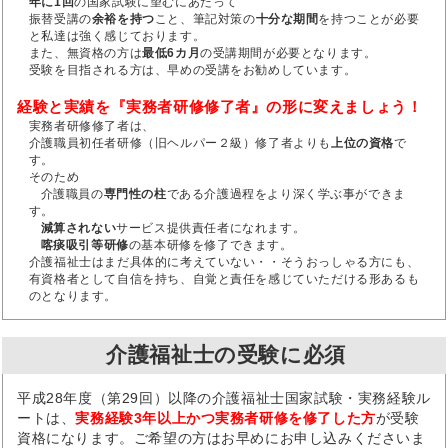
年に1回
の国家試験に望むにあたって
振替受講の
余裕を持つ
こと、筆記対策の
十分な期間
を持つことが必要
と私達は強く感じております。
また、無資格の方は
最低6カ月
の受講期間が必要となります。
受験を目指される方は、早めの受講をお勧めしています。
経験と実績を『実務者研修修了者』の形に変えましょう！
実務者研修修了者は、
介護職員初任者研修（旧ヘルパー２級）修了者よりも
上位の資格
で
す。
そのため
介護職員の
専門性の柱
である介護過程をより深く学ぶ事ができま
す。
減算されない
サービス提供責任者になれます。
喀痰吸引等研修
の基本研修を修了できます。
介護福祉士はまだ具体的に考えていない・・そうおっしゃる方にも、
有資格者として自信を持ち、自覚と責任を感じていただける形あるも
のとなります。
介護福祉士の受験に必須
平成28年度（第29回）以降の介護福祉士国家試験・実務経験ル
ートは、
実務経験3年以上かつ実務者研修を修了した方
が受験
資格になります。ご希望の方はお早めにお申し込みくださいま