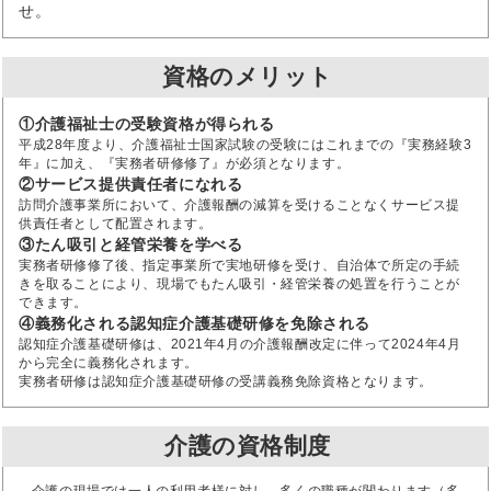
せ。
資格のメリット
①介護福祉士の受験資格が得られる
平成28年度より、介護福祉士国家試験の受験にはこれまでの『実務経験3
年』に加え、『実務者研修修了』が必須となります。
②サービス提供責任者になれる
訪問介護事業所において、介護報酬の減算を受けることなくサービス提
供責任者として配置されます。
③たん吸引と経管栄養を学べる
実務者研修修了後、指定事業所で実地研修を受け、自治体で所定の手続
きを取ることにより、現場でもたん吸引・経管栄養の処置を行うことが
できます。
④義務化される認知症介護基礎研修を免除される
認知症介護基礎研修は、2021年4月の介護報酬改定に伴って2024年4月
から完全に義務化されます。
実務者研修は認知症介護基礎研修の受講義務免除資格となります。
介護の資格制度