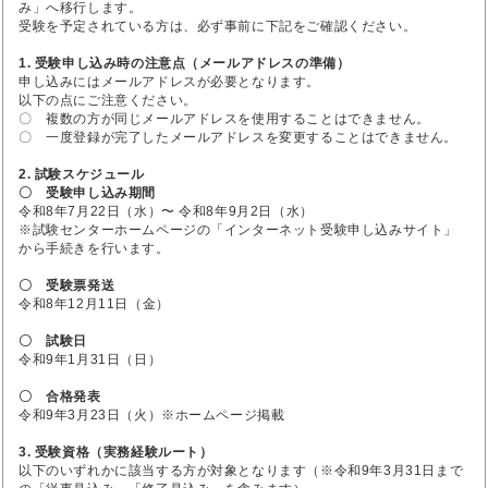
み」へ移行します。
受験を予定されている方は、必ず事前に下記をご確認ください。
1. 受験申し込み時の注意点（メールアドレスの準備）
申し込みにはメールアドレスが必要となります。
以下の点にご注意ください。
〇 複数の方が同じメールアドレスを使用することはできません。
〇 一度登録が完了したメールアドレスを変更することはできません。
2. 試験スケジュール
〇 受験申し込み期間
令和8年7月22日（水）〜 令和8年9月2日（水）
※試験センターホームページの「インターネット受験申し込みサイト」
から手続きを行います。
〇 受験票発送
令和8年12月11日（金）
〇 試験日
令和9年1月31日（日）
〇 合格発表
令和9年3月23日（火）※ホームページ掲載
3. 受験資格（実務経験ルート）
以下のいずれかに該当する方が対象となります（※令和9年3月31日まで