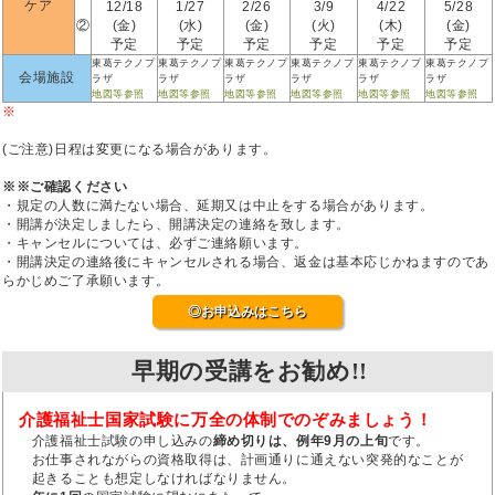
ケア
12/18
1/27
2/26
3/9
4/22
5/28
②
(金)
(水)
(金)
(火)
(木)
(金)
予定
予定
予定
予定
予定
予定
東葛テクノプ
東葛テクノプ
東葛テクノプ
東葛テクノプ
東葛テクノプ
東葛テクノプ
会場施設
ラザ
ラザ
ラザ
ラザ
ラザ
ラザ
地図等参照
地図等参照
地図等参照
地図等参照
地図等参照
地図等参照
※
(ご注意)日程は変更になる場合があります。
※※ご確認ください
・規定の人数に満たない場合、延期又は中止をする場合があります。
・開講が決定しましたら、開講決定の連絡を致します。
・キャンセルについては、必ずご連絡願います。
・開講決定の連絡後にキャンセルされる場合、返金は基本応じかねますのであ
らかじめご了承願います。
◎お申込みはこちら
早期の受講をお勧め!!
介護福祉士国家試験に万全の体制でのぞみましょう！
介護福祉士試験の申し込みの
締め切りは、例年9月の上旬
です。
お仕事されながらの資格取得は、計画通りに通えない突発的なことが
起きることも想定しなければなりません。