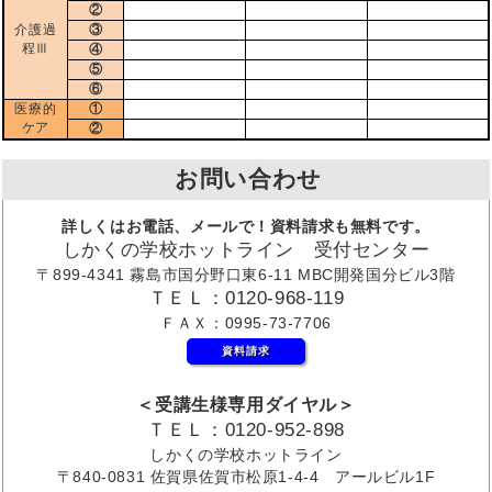
②
介護過
③
程Ⅲ
④
⑤
⑥
医療的
①
ケア
②
お問い合わせ
詳しくはお電話、メールで！資料請求も無料です。
しかくの学校ホットライン 受付センター
〒899-4341 霧島市国分野口東6-11 MBC開発国分ビル3階
ＴＥＬ：0120-968-119
ＦＡＸ：0995-73-7706
資料請求
＜受講生様専用ダイヤル＞
ＴＥＬ：0120-952-898
しかくの学校ホットライン
〒840-0831 佐賀県佐賀市松原1-4-4 アールビル1F