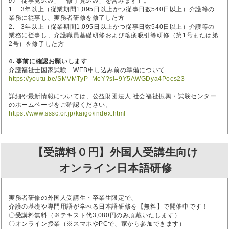
の「従事見込み」「修了見込み」を含みます）。
1. 3年以上（従業期間1,095日以上かつ従事日数540日以上）介護等の
業務に従事し、実務者研修を修了した方
2. 3年以上（従業期間1,095日以上かつ従事日数540日以上）介護等の
業務に従事し、介護職員基礎研修および喀痰吸引等研修（第1号または第
2号）を修了した方
4. 事前に確認お願いします
介護福祉士国家試験 WEB申し込み前の準備について
https://youtu.be/SMVMTyP_MeY?si=9Y5AWGDya4Pocs23
詳細や最新情報については、公益財団法人 社会福祉振興・試験センター
のホームページをご確認ください。
https://www.sssc.or.jp/kaigo/index.html
【受講料０円】外国人受講生向け
オンライン日本語研修
実務者研修の外国人受講生・卒業生限定で、
介護の基礎や専門用語が学べる日本語研修を【無料】で開催中です！
〇受講料無料（※テキスト代3,080円のみ頂戴いたします）
〇オンライン授業（※スマホやPCで、家から参加できます）