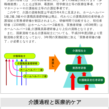
介護の現場では一人の利用者様に対し、多くの職種が関わります（多
職種連携）。たとえば医師、看護師、理学療法士等の医療従事者、ケア
マネージャーや介護福祉士等の介護従事者です。
この中で、介護の資格制度は平成25年4月に見直され、ホームヘルパー
1級,2級,3級や介護職員基礎研修は廃止、代わりに介護職員初任者研修,介
護福祉士実務者研修が創設されました。研修時間で比較すると、初任者
研修（130時間）はホームヘルパー2級相当、実務者研修（450時間）は
ホームヘルパー1級,介護職員基礎研修より上位の資格となります。
また、国家資格である介護福祉士についても、平成28年度試験より受
験資格が変更となっており、3年間の実務経験に加え「実務者研修の修
了」が必要となります。
介護過程と医療的ケア