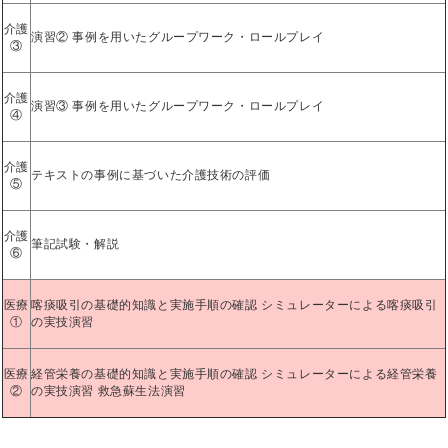
介護
演習② 事例を用いたグループワーク・ロールプレイ
③
介護
演習③ 事例を用いたグループワーク・ロールプレイ
④
介護
テキストの事例に基づいた介護技術の評価
⑤
介護
筆記試験・解説
⑥
医療
喀痰吸引の基礎的知識と実施手順の確認 シミュレーターによる喀痰吸引
①
の実技演習
医療
経管栄養の基礎的知識と実施手順の確認 シミュレーターによる経管栄養
②
の実技演習 救急蘇生法演習