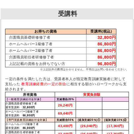
受講料
お持ちの資格
受講料(税込)
32,800円
介護職員基礎研修修了者
86,800円
ホームヘルパー1級修了者
86,800円
ホームヘルパー2級修了者
86,800円
介護職員初任者研修修了者
96,800円
上記記載の資格をお持ちでない方
※上記以外の費用はかかりません。不明点はお問い合わせください。
一定の条件を満たした方は、受講者本人が指定教育訓練実施者に対して
支払った
教育訓練経費の一定の割合
に相当する額がハローワークから支
給されます。
所有資格
実質負担額
【一般教育訓練給付金対象】
支給割合20%
介護職員基礎研修修了者
26,240円
通常受講料
32,800円
ホームヘルパー1級修了者
69,440円
通常受講料
86,800円
【専門実践教育訓練給付金対象】
支給割合50％
(追加支給20％)①
(追加支給10％)②
ホームヘルパー2級修了者
43,400円
(26,040円)
(17,360円)
通常受講料
86,800円
介護職員初任者研修修了者
43,400円
(26,040円)
(17,360円)