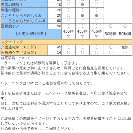
障害の理解Ⅰ
10
〇
※
〇
障害の理解Ⅱ
20
〇
〇
〇
こころとからだのしくみⅠ
20
〇
※
※
こころとからだのしくみⅡ
60
〇
〇
〇
医療的ケア
50
〇
〇
〇
〇
〇
405時
405時
405時
【自宅学習時間数】
50時間
50時間
間
間
間
スクーリング
介護過程Ⅲ（６日間）
45
〇
〇
〇
〇
免除
医療的ケア（２日間）
14
〇
〇
〇
〇
〇
自宅学習について
e-ラーニングまたは紙添削を選択して頂きます。
提出期限の定めは特にありませんが、科目ごとに合格点を設定しています。
基本的には最初の講義が始まるまでに全て合格するよう取り組んでください。
e-ラーニングはLMSによる進捗管理を行っております。
注）初任者研修またはホームヘルパー２級所有者は、※印は修了認定科目で
す。
但し、当社では全科目を受講することとしておりますので、ご了承の程お願い
申し上げます。
介護福祉士の問題をイメージしておりますので、実務者研修テキストには記載
していない項目があります。
他の教材や携帯で検索し、ご回答ください。