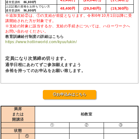
通常受講料
86,800円
上記記載の資格をお持ちでない方
48,400円
(29,040円)
(19,360円)
通常受講料
96,800円
※追加支給②は、①の支給が前提となります。令和6年10月1日以降に受
講開始された方が対象です。
※支給の対象に該当するか、支給の手続きについては、ハローワークへ
お問い合わせください。
教育訓練給付制度の詳細はこちら
https://www.hotlinworld.com/kyuufukin/
定員になり次第締め切ります。
通学日程にあわてずご参加願えますよう
余裕を持ってのお申込をお願い致します。
◎お申込みはこちら
満席
または
柏教室
開講済
①
②
③
状態
①